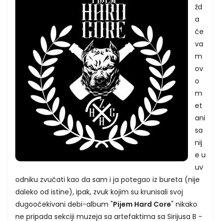
žd
a
će
va
m
ov
o
m
et
ani
sa
nij
e u
uv
odniku zvučati kao da sam i ja potegao iz bureta (nije
daleko od istine), ipak, zvuk kojim su krunisali svoj
dugoočekivani debi-album "
Pijem Hard Core
" nikako
ne pripada sekciji muzeja sa artefaktima sa Sirijusa B -