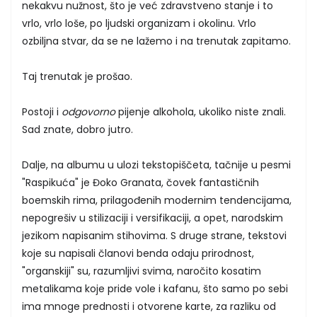
nekakvu nužnost, što je već zdravstveno stanje i to
vrlo, vrlo loše, po ljudski organizam i okolinu. Vrlo
ozbiljna stvar, da se ne lažemo i na trenutak zapitamo.
Taj trenutak je prošao.
Postoji i
odgovorno
pijenje alkohola, ukoliko niste znali.
Sad znate, dobro jutro.
Dalje, na albumu u ulozi tekstopiščeta, tačnije u pesmi
"Raspikuća" je Đoko Granata, čovek fantastičnih
boemskih rima, prilagođenih modernim tendencijama,
nepogrešiv u stilizaciji i versifikaciji, a opet, narodskim
jezikom napisanim stihovima. S druge strane, tekstovi
koje su napisali članovi benda odaju prirodnost,
"organskiji" su, razumljivi svima, naročito kosatim
metalikama koje pride vole i kafanu, što samo po sebi
ima mnoge prednosti i otvorene karte, za razliku od