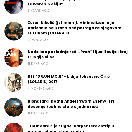
zatvorenih očiju“
5 YEARS AGO
Zoran Nikolić (jst mnml): Minimalizam nije
odricanje od izraza, već potraga za njegovom
suštinom | INTERVJU
7 DAYS AGO
Nada kao poslednja reč: „Prah“ Hjua Hauija i kraj
trilogije Silos
11 DAYS AGO
BEZ "DRAGI MOJI" - Lidija Jelisavčić Ćirić
(SOLARIS) 2017
4 MONTHS AGO
Biohazard, Death Angel i Sworn Enemy: Tri
decenije žestine stale u jednu noć
11 DAYS AGO
„Cathedral“ je stigao: Karpenterov strip u
prodaji, album stiže u petak