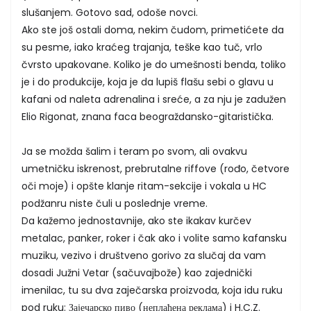
slušanjem. Gotovo sad, odoše novci.
Ako ste još ostali doma, nekim čudom, primetićete da
su pesme, iako kraćeg trajanja, teške kao tuč, vrlo
čvrsto upakovane. Koliko je do umešnosti benda, toliko
je i do produkcije, koja je da lupiš flašu sebi o glavu u
kafani od naleta adrenalina i sreće, a za nju je zadužen
Elio Rigonat, znana faca beograždansko-gitaristička.
Ja se možda šalim i teram po svom, ali ovakvu
umetničku iskrenost, prebrutalne riffove (rođo, četvore
oči moje) i opšte klanje ritam-sekcije i vokala u HC
podžanru niste čuli u poslednje vreme.
Da kažemo jednostavnije, ako ste ikakav kurčev
metalac, panker, roker i čak ako i volite samo kafansku
muziku, vezivo i društveno gorivo za slučaj da vam
dosadi Južni Vetar (sačuvajbože) kao zajednički
imenilac, tu su dva zaječarska proizvoda, koja idu ruku
pod ruku: Зајечарско пиво (неплаћена реклама) i H.C.Z.