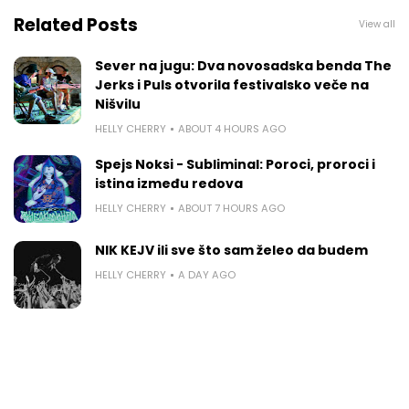
Related Posts
View all
Sever na jugu: Dva novosadska benda The
Jerks i Puls otvorila festivalsko veče na
Nišvilu
HELLY CHERRY
ABOUT 4 HOURS AGO
Spejs Noksi - Subliminal: Poroci, proroci i
istina između redova
HELLY CHERRY
ABOUT 7 HOURS AGO
NIK KEJV ili sve što sam želeo da budem
HELLY CHERRY
A DAY AGO