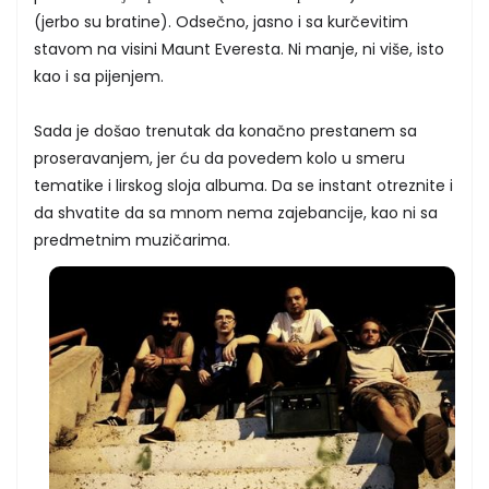
(jerbo su bratine). Odsečno, jasno i sa kurčevitim
stavom na visini Maunt Everesta. Ni manje, ni više, isto
kao i sa pijenjem.
Sada je došao trenutak da konačno prestanem sa
proseravanjem, jer ću da povedem kolo u smeru
tematike i lirskog sloja albuma. Da se instant otreznite i
da shvatite da sa mnom nema zajebancije, kao ni sa
predmetnim muzičarima.