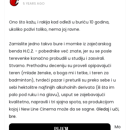
5 YEARS AGO
Ono što kažu, i rakija kad odleži u buriću 10 godina,
ukoliko poživi toliko, nema joj ravne.
Zamislite jedno takvo bure i momke iz zaječarskog
benda
H.C.Z.
- pobednike već znate, jer su se posle
terevenke konačno probudili u studiju i zasvirali.
Stvarno. Prethodnu deceniju su proveli opipavajući
teren (mlade ženske, a boga mi i tetke, i teren za
badminton), tvrdeći pazar i preturili su preko sebe i u
sebi hektolitre najfinijih alkoholnih derivata (ili šta im
palo pod ruku i na glavu), usput se zajebavajući
kvalitetno, napravili i tri sjajna spota, sa produkcijom
kojoj i New Line Cinema može da se sagne.
Gledaj
i
uči
,
bre
.
Mo