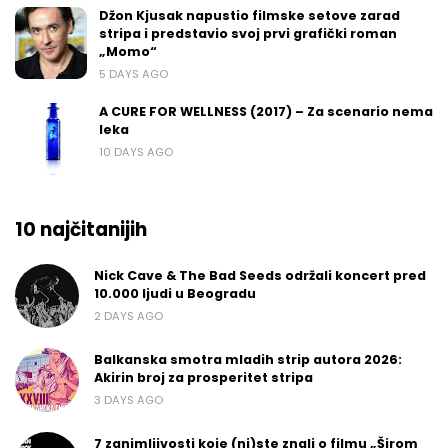
Džon Kjusak napustio filmske setove zarad
stripa i predstavio svoj prvi grafički roman
„Momo“
5 DAYS AGO
A CURE FOR WELLNESS (2017) – Za scenario nema
leka
10 DAYS AGO
10 najčitanijih
Nick Cave & The Bad Seeds održali koncert pred
10.000 ljudi u Beogradu
2 DAYS AGO
Balkanska smotra mladih strip autora 2026:
Akirin broj za prosperitet stripa
3 DAYS AGO
7 zanimljivosti koje (ni)ste znali o filmu „Širom