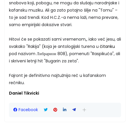
snobova koji, pobogu, ne mogu da slušaju narodnjake i
kafansku muziku. Ali ga zato potajno šilje na "Tomu" –
to je sad trendi. Kod H.C.Z.-a nema laži, nema prevare,
samo empirijski dokazive stvari.
Hitovi će se pokazati sami vremenom,, iako već jesu, ali
svakako "Rakija" (koja je antologijski turena u
čitanku
pod nazivom Либрарион 808), pomenuti "Raspikuća", ali
i skriveni letnji hit "Bugarin za zeta".
Fajront je definitivno najtužnija reč u kafanskom
rečniku.
Daniel Tikvicki
Facebook