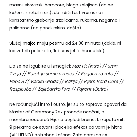
masni, sirovinski hardcore, blago kalajisan (da ne
kažem, metaliziran), da izdrži test vremena i
konstantno grebanje trzalicama, rukama, nogama i
palicama (ne pandurskim, dašta).
Slušaj majko moju pesmu
od 24:38 minuta (dakle, ni
kasvetnih pola sata, 'leb vas jeb'o huncutski).
Da se ne izgubite u izmaglici:
Mož Pit (Intro) // Smrt
Tvoja // Burek je samo s meso // Bugarin za zeta //
Popovi // Visoka Građa // Rakija // Pijem Hard Core //
Raspikuća // Zaječarsko Pivo // Fajront (Outro)
Ne računajući intro i outro, jer su to zapravo izgovori da
Master of Ceremony Žex pronađe naočari, a
membranoudarač Hijena pogladi brčine, brzopoteznih
9 pesama će stvoriti placebo efekat da vam je hitno
(AL' HITNO) potrebna kafana. Zato oprezno sa