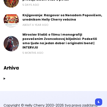
5 DAYS AGO
Knjigovanje: Razgovor sa Nenadom Popovićem,
urednikom Helly Cherry vebzina
ABOUT A YEAR AGO
Miroslav Stašić o filmu i monografiji
posvećenim Zvoncekovoj bilježnici: Podsetili
smo ljude na jedan dobar i originalni bend |
INTERVJU
5 MONTHS AGO
Arhiva
Copyright © Helly Cherry 2003-2026 Sva prava zadržana.