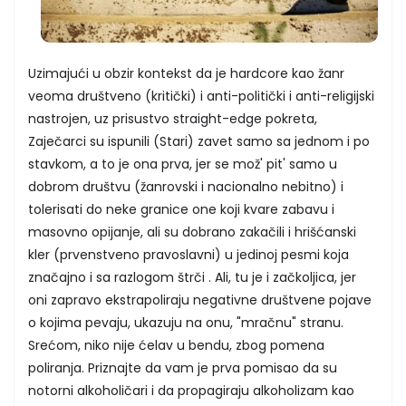
Uzimajući u obzir kontekst da je hardcore kao žanr
veoma društveno (kritički) i anti-politički i anti-religijski
nastrojen, uz prisustvo straight-edge pokreta,
Zaječarci su ispunili (Stari) zavet samo sa jednom i po
stavkom, a to je ona prva, jer se mož' pit' samo u
dobrom društvu (žanrovski i nacionalno nebitno) i
tolerisati do neke granice one koji kvare zabavu i
masovno opijanje, ali su dobrano zakačili i hrišćanski
kler (prvenstveno pravoslavni) u jedinoj pesmi koja
značajno i sa razlogom štrči . Ali, tu je i začkoljica, jer
oni zapravo ekstrapoliraju negativne društvene pojave
o kojima pevaju, ukazuju na onu, "mračnu" stranu.
Srećom, niko nije ćelav u bendu, zbog pomena
poliranja. Priznajte da vam je prva pomisao da su
notorni alkoholičari i da propagiraju alkoholizam kao