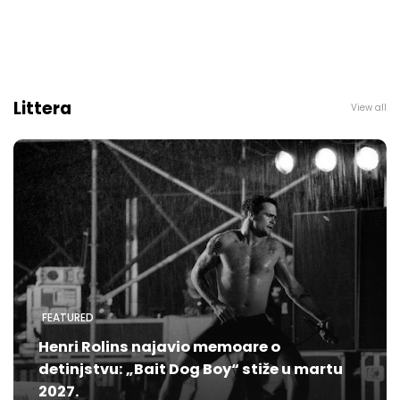
Littera
View all
FEATURED
Henri Rolins najavio memoare o
detinjstvu: „Bait Dog Boy“ stiže u martu
2027.