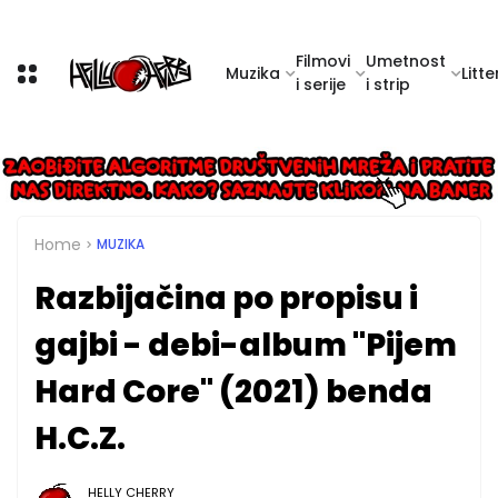
Filmovi
Umetnost
Muzika
Litte
i serije
i strip
Home
MUZIKA
Razbijačina po propisu i
gajbi - debi-album "Pijem
Hard Core" (2021) benda
H.C.Z.
HELLY CHERRY