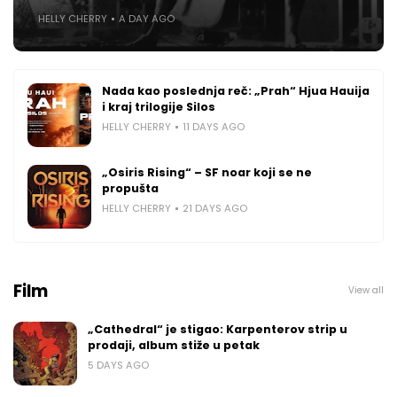
HELLY CHERRY
A DAY AGO
Nada kao poslednja reč: „Prah“ Hjua Hauija
i kraj trilogije Silos
HELLY CHERRY
11 DAYS AGO
„Osiris Rising“ – SF noar koji se ne
propušta
HELLY CHERRY
21 DAYS AGO
Film
View all
„Cathedral“ je stigao: Karpenterov strip u
prodaji, album stiže u petak
5 DAYS AGO