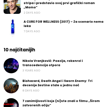
stripa i predstavio svoj prvi grafički roman
„Momo“
2 DAYS AGO
A CURE FOR WELLNESS (2017) – Za scenario nema
leka
7 DAYS AGO
10 najčitanijih
Nikola Vranjković: Poezija, rokenrol i
transcedencija otpora
3 YEARS AGO
Biohazard, Death Angel i Sworn Enemy: Tri
decenije žestine stale u jednu noć
8 DAYS AGO
7 zanimljivosti koje (ni)ste znali o filmu „Širom
zatvorenih očiju“