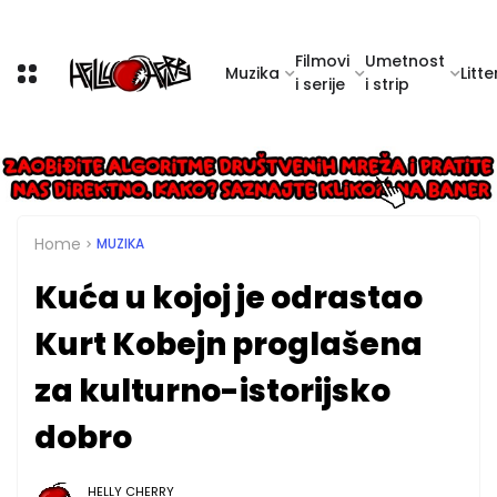
Filmovi
Umetnost
Muzika
Litte
i serije
i strip
Home
MUZIKA
Kuća u kojoj je odrastao
Kurt Kobejn proglašena
za kulturno-istorijsko
dobro
HELLY CHERRY