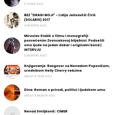
5 YEARS AGO
BEZ "DRAGI MOJI" - Lidija Jelisavčić Ćirić
(SOLARIS) 2017
4 MONTHS AGO
Miroslav Stašić o filmu i monografiji
posvećenim Zvoncekovoj bilježnici: Podsetili
smo ljude na jedan dobar i originalni bend |
INTERVJU
5 MONTHS AGO
Knjigovanje: Razgovor sa Nenadom Popovićem,
urednikom Helly Cherry vebzina
ABOUT A YEAR AGO
Dina: Roman o prirodi, politici i ljudskom umu
ABOUT A MONTH AGO
Nenad Smiljković: CIMER