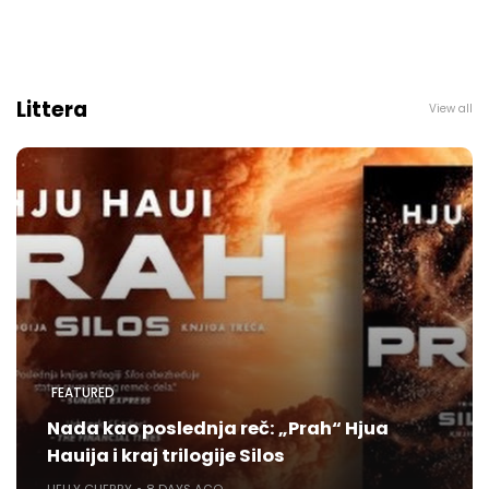
Littera
View all
FEATURED
Nada kao poslednja reč: „Prah“ Hjua
Hauija i kraj trilogije Silos
HELLY CHERRY
8 DAYS AGO