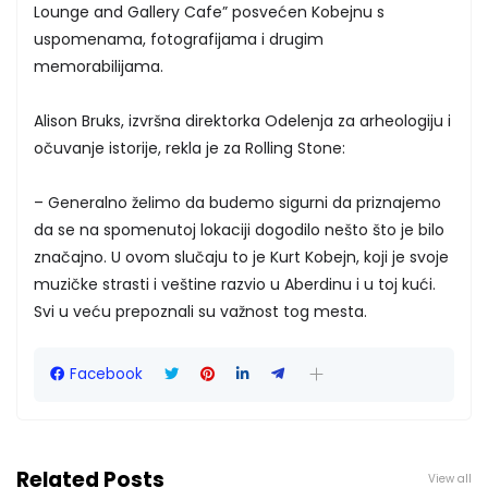
Lounge and Gallery Cafe” posvećen Kobejnu s
uspomenama, fotografijama i drugim
memorabilijama.
Alison Bruks, izvršna direktorka Odelenja za arheologiju i
očuvanje istorije, rekla je za Rolling Stone:
– Generalno želimo da budemo sigurni da priznajemo
da se na spomenutoj lokaciji dogodilo nešto što je bilo
značajno. U ovom slučaju to je Kurt Kobejn, koji je svoje
muzičke strasti i veštine razvio u Aberdinu i u toj kući.
Svi u veću prepoznali su važnost tog mesta.
Facebook
Related Posts
View all