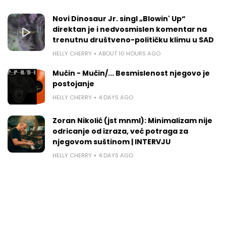
Novi Dinosaur Jr. singl „Blowin' Up“
direktan je i nedvosmislen komentar na
trenutnu društveno-političku klimu u SAD
HELLY CHERRY
ABOUT 10 HOURS AGO
Mučin - Mučin/... Besmislenost njegovo je
postojanje
HELLY CHERRY
4 DAYS AGO
Zoran Nikolić (jst mnml): Minimalizam nije
odricanje od izraza, već potraga za
njegovom suštinom | INTERVJU
HELLY CHERRY
4 DAYS AGO