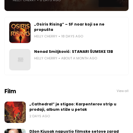
„Osiris Rising“ – SF noar koji se ne
propušta
HELLY CHERRY
18 DAYS AGO
Nenad Smiljković: STANARI ŠUMSKE 13B
HELLY CHERRY
ABOUT A MONTH AGO
Film
View all
„Cathedral“ je stigao: Karpenterov strip u
prodaji, album stiže u petak
2 DAYS AGO
Džon Kjusak napustio filmske setove zarad