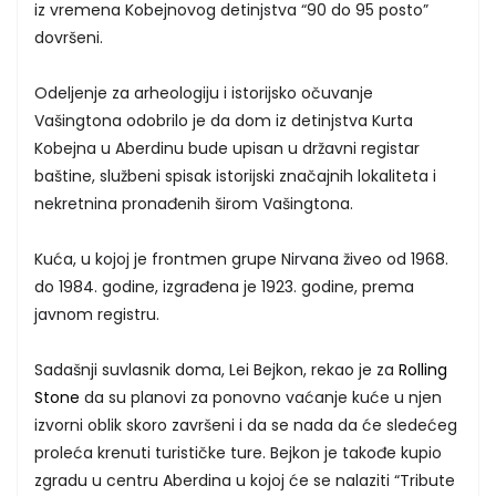
iz vremena Kobejnovog detinjstva “90 do 95 posto”
dovršeni.
Odeljenje za arheologiju i istorijsko očuvanje
Vašingtona odobrilo je da dom iz detinjstva Kurta
Kobejna u Aberdinu bude upisan u državni registar
baštine, službeni spisak istorijski značajnih lokaliteta i
nekretnina pronađenih širom Vašingtona.
Kuća, u kojoj je frontmen grupe Nirvana živeo od 1968.
do 1984. godine, izgrađena je 1923. godine, prema
javnom registru.
Sadašnji suvlasnik doma, Lei Bejkon, rekao je za
Rolling
Stone
da su planovi za ponovno vaćanje kuće u njen
izvorni oblik skoro završeni i da se nada da će sledećeg
proleća krenuti turističke ture. Bejkon je takođe kupio
zgradu u centru Aberdina u kojoj će se nalaziti “Tribute