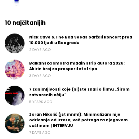
10 najčitanijih
Nick Cave & The Bad Seeds održali koncert pred
10.000 ljudi u Beogradu
2 DAYS AGO
Balkanska smotra mladih strip autora 2026:
Akirin broj za prosperitet stripa
3 DAYS AGO
7 zanimljivosti koje (ni)ste znali o filmu „Širom
zatvorenih očiju“
5 YEARS AGO
Zoran Nikolić (jst mnml): Minimalizam nije
odricanje od izraza, već potraga za njegovom
suštinom | INTERVJU
7 DAYS AGO