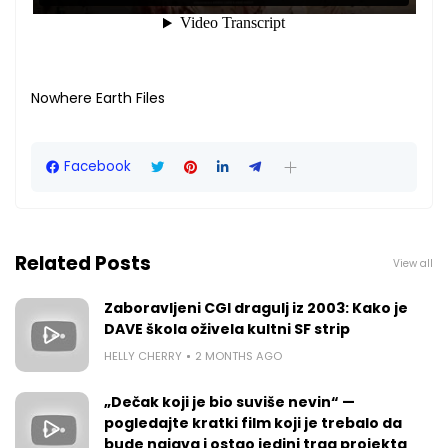
Nowhere Earth Files
Facebook
Related Posts
View all
Zaboravljeni CGI dragulj iz 2003: Kako je
DAVE škola oživela kultni SF strip
HELLY CHERRY
2 MONTHS AGO
„Dečak koji je bio suviše nevin“ —
pogledajte kratki film koji je trebalo da
bude najava i ostao jedini trag projekta