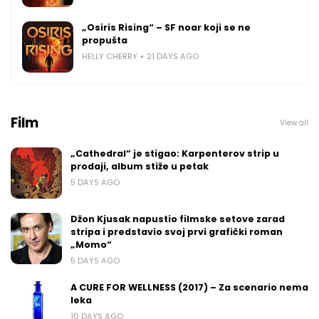
„Osiris Rising“ – SF noar koji se ne
propušta
HELLY CHERRY
21 DAYS AGO
Film
View all
„Cathedral“ je stigao: Karpenterov strip u
prodaji, album stiže u petak
5 DAYS AGO
Džon Kjusak napustio filmske setove zarad
stripa i predstavio svoj prvi grafički roman
„Momo“
5 DAYS AGO
A CURE FOR WELLNESS (2017) – Za scenario nema
leka
10 DAYS AGO