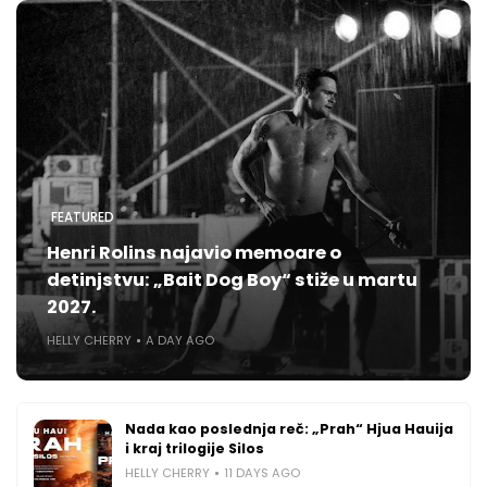
FEATURED
Henri Rolins najavio memoare o
detinjstvu: „Bait Dog Boy“ stiže u martu
2027.
HELLY CHERRY
A DAY AGO
Nada kao poslednja reč: „Prah“ Hjua Hauija
i kraj trilogije Silos
HELLY CHERRY
11 DAYS AGO