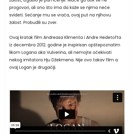
progovori, ali ono što ima da kaže se njima neće
svideti. Sećanje mu se vraća, ovaj put na njihovu
žalost. Probudili su zver.
Ovaj kratak film Andreasa Klimenta i Andre Hedetofta
iz decembra 2012. godine je inspirisan opštepoznatim
likom Logana aka Vulverina, ali nemojte očekivati
nekog imitatora Hju Džekmena. Nije ovo takav film a
ovaj Logan je drugačiji.