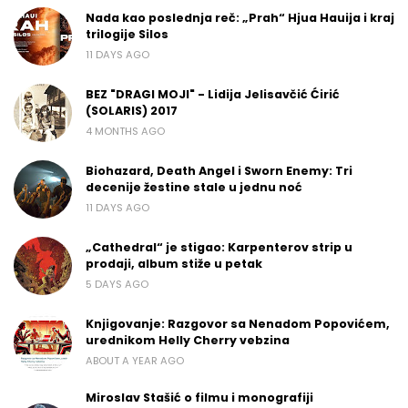
Nada kao poslednja reč: „Prah“ Hjua Hauija i kraj
trilogije Silos
11 DAYS AGO
BEZ "DRAGI MOJI" - Lidija Jelisavčić Ćirić
(SOLARIS) 2017
4 MONTHS AGO
Biohazard, Death Angel i Sworn Enemy: Tri
decenije žestine stale u jednu noć
11 DAYS AGO
„Cathedral“ je stigao: Karpenterov strip u
prodaji, album stiže u petak
5 DAYS AGO
Knjigovanje: Razgovor sa Nenadom Popovićem,
urednikom Helly Cherry vebzina
ABOUT A YEAR AGO
Miroslav Stašić o filmu i monografiji