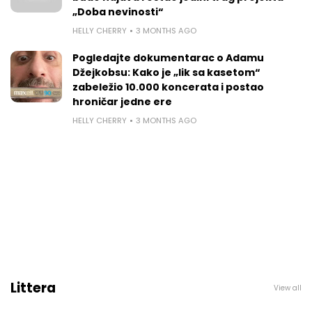
„Doba nevinosti“
HELLY CHERRY
3 MONTHS AGO
Pogledajte dokumentarac o Adamu
Džejkobsu: Kako je „lik sa kasetom“
zabeležio 10.000 koncerata i postao
hroničar jedne ere
HELLY CHERRY
3 MONTHS AGO
Littera
View all