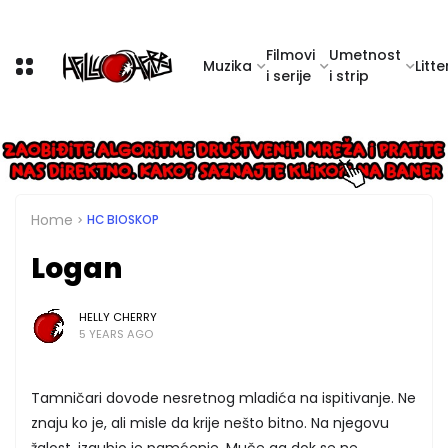
Filmovi
Umetnost
Muzika
Litte
i serije
i strip
Home
HC BIOSKOP
Logan
HELLY CHERRY
5 YEARS AGO
Tamničari dovode nesretnog mladića na ispitivanje. Ne
znaju ko je, ali misle da krije nešto bitno. Na njegovu
žalost, izgubio je pamćenje. Muče ga dok se ne