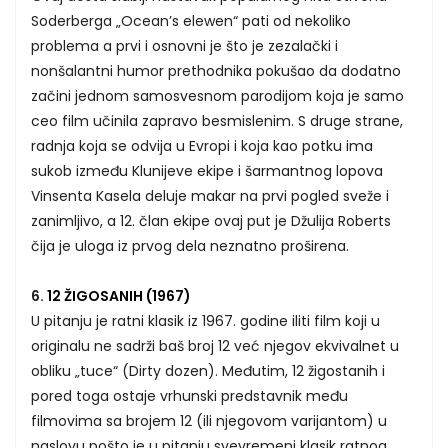
Soderberga „Ocean’s elewen“ pati od nekoliko
problema a prvi i osnovni je što je zezalački i
nonšalantni humor prethodnika pokušao da dodatno
začini jednom samosvesnom parodijom koja je samo
ceo film učinila zapravo besmislenim. S druge strane,
radnja koja se odvija u Evropi i koja kao potku ima
sukob između Klunijeve ekipe i šarmantnog lopova
Vinsenta Kasela deluje makar na prvi pogled sveže i
zanimljivo, a 12. član ekipe ovaj put je Džulija Roberts
čija je uloga iz prvog dela neznatno proširena.
6.
12 ŽIGOSANIH (1967)
U pitanju je ratni klasik iz 1967. godine iliti film koji u
originalu ne sadrži baš broj 12 već njegov ekvivalnet u
obliku „tuce“ (Dirty dozen). Međutim, 12 žigostanih i
pored toga ostaje vrhunski predstavnik među
filmovima sa brojem 12 (ili njegovom varijantom) u
naslovu pošto je u pitanju svevremeni klasik ratnog