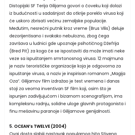
Distopijski SF Terija Gilijama govori o čoveku koji dolazi
iz budućnosti u sadašnjost da otkrije poreklo virusa koji
će uskoro zbrisati većinu zemaljske populacije.
Međutim, nesrećni putnik kroz vreme (Brus Vilis) deluje
dezorijentisano i svakako nebulozno, zbog čega
završava u ludnici gde upoznaje psihotičnog Džefrija
(Bred Pit) za koga će se ispostaviti da može imati neke
veze sa ispuštanjem smrtonosnog virusa. 12 majmuna
je naziv terorističke organizacije koja je odgovorna za
ispuštanje virusa, a naziv je inspirisan romanom „Magija
Oza“. Gilijamov film izdražao je test vremena i danas
stoji za veoma inventivan SF film koji, osim što je
ispunjen zadivljujućom i bizarnom scenografijom, ima
kompleksnu radnju, solidne uloge glavnih protagonista i
finu mešavinu paranoje i Gilijamove genijalnosti.
5.
OCEAN’s TWELVE (2004)
Ovaj dosta slabiji nastavak popularnog hita Stivena