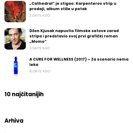
„Cathedral“ je stigao: Karpenterov strip u
prodaji, album stiže u petak
2 DAYS AGO
Džon Kjusak napustio filmske setove zarad
stripa i predstavio svoj prvi grafički roman
„Momo“
3 DAYS AGO
A CURE FOR WELLNESS (2017) – Za scenario nema
leka
8 DAYS AGO
10 najčitanijih
Arhiva