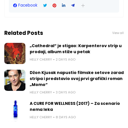
Facebook
Related Posts
View all
„Cathedral“ je stigao: Karpenterov strip u
prodaji, album stiže u petak
HELLY CHERRY
2 DAYS AGO
Džon Kjusak napustio filmske setove zarad
stripa i predstavio svoj prvi grafički roman
„Momo“
HELLY CHERRY
3 DAYS AGO
A CURE FOR WELLNESS (2017) – Za scenario
nema leka
HELLY CHERRY
8 DAYS AGO