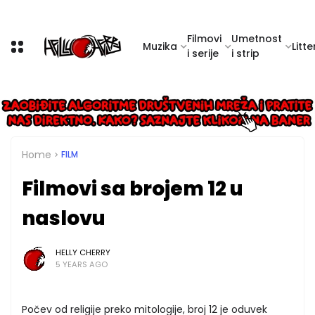
Filmovi
Umetnost
Muzika
Litte
i serije
i strip
Home
FILM
Filmovi sa brojem 12 u
naslovu
HELLY CHERRY
5 YEARS AGO
Počev od religije preko mitologije, broj 12 je oduvek