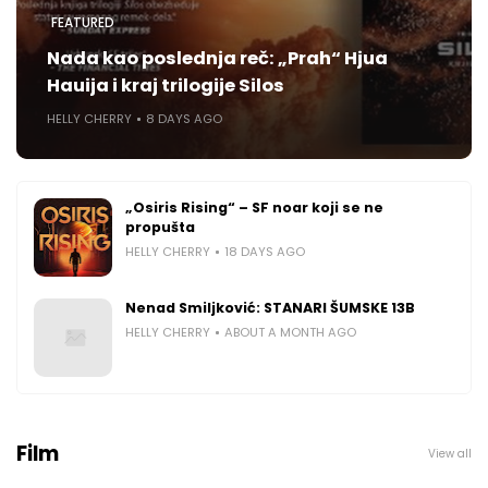
FEATURED
Nada kao poslednja reč: „Prah“ Hjua
Hauija i kraj trilogije Silos
HELLY CHERRY
8 DAYS AGO
„Osiris Rising“ – SF noar koji se ne
propušta
HELLY CHERRY
18 DAYS AGO
Nenad Smiljković: STANARI ŠUMSKE 13B
HELLY CHERRY
ABOUT A MONTH AGO
Film
View all