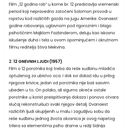
Film „12 godina rob“ u kome br. 12 predstavlja vremenski
period koji nepravedno zatočeni Solomon provodi u
ropstvu kod različitih gazda na jugu Amerike. Dvanaest
godine robovanja, uglavnom pod rigoroznim i blago
psihotičnim Majklom Fazbinderom, deluju kao iskosno
iskušenje duha i tela u ovom opominjućem i okrutnom
filmu reditelja Stiva Mekvina.
2.
12 GNEVNIH LJUDI (1957)
Film o 12 porotnika koji treba da reše sudbinu mladića
optuženog za ubistvo oca. I dok svi dokazi idu u prilog
njegove krivice, jedan od porotnika nije baš sasvim
ubeđen u to. On polako, ali sigurno okreće ostale
porotnike u korist preispitivanja dokaza i ponovo otvara
slučaj rekonstruišući svaki njegov detalj. Dvanaest
različitih ljudi okupljenih u malu i zagušljivu sobu da
reše sudbinu jednog života okosnica je ovog napetog
trilera sa elementima psiho drame u režiji Sidnija