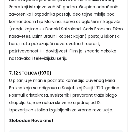
žanra koji istrajava već 50 godina. Grupica odbačenih
zavorenika i otpadnika postaju deo tajne misije pod
komandoom Lija Marvina, isprva ozloglašeni nikogovići
(među kojima su Donald Satralend, Čarls Bronson, Džon
Kasavetes, Džim Braun i Robert Rajan) postaju iskonski
heroji rata pokazujući neverovatnu hrabrost,
požrtvovanost ili i dovitljivost. Film je iznedrio nekolko
nastavaka i televizijsku seriju.
7.
12 STOLICA (1970)
U pitanju je manje poznata komedija čuvenog Mela
Bruksa koja se odigrava u Sovjetskoj Rusiji 1920. godine.
Posrnuli aristokrata, sveštenik i prevarant traže blago
dragulja koje se nalazi skriveno u jednoj od 12
trpezarijskih stolica izgubljenih za vreme revolucije.
Slobodan Novokmet