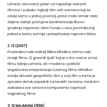
Lameta. Verovatno jedan od najveštije režiranih
filmova i svakako najbolji film svih vremena koji se
odvija samo u jednoj prostorij, pravo malo remek-delo
zbijene radnje, postupne karakterizacije likova i
građenja napetosti. Henri Fonda u ulozi porotnika koji
pokreće lavinu sumnje i preispitivanja naprosto blista.
3.
12 (2007)
Proslavljeni ruski reditelj Nikita Mihalkov snima ruski
rimejk filma „12 gnevnih ljudi“ koji je u isto vreme omaž
filmu Sidnija Lameta, ali i moderna i politički
angažovana interpretacija čuvenog filma. Mihalkov
stavlja aktuelni geopolitički obrt u svoj film u kome je
optuženi dečak pripadnik čečenskih terorista, međutim
zadražava sve osnovne komponente napetosti
originalnog filma.
4.
12 MAJMUNA (1996)