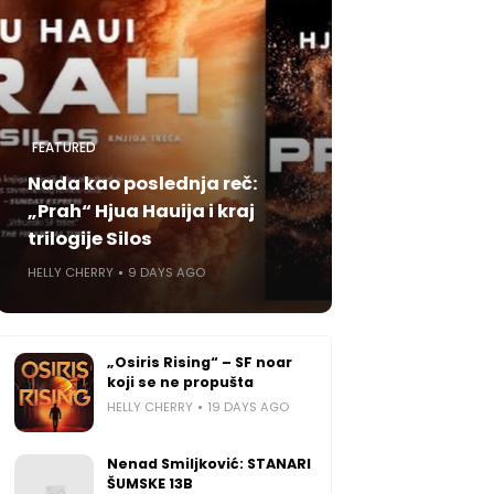
FEATURED
Nada kao poslednja reč:
„Prah“ Hjua Hauija i kraj
trilogije Silos
HELLY CHERRY
9 DAYS AGO
„Osiris Rising“ – SF noar
koji se ne propušta
HELLY CHERRY
19 DAYS AGO
Nenad Smiljković: STANARI
ŠUMSKE 13B