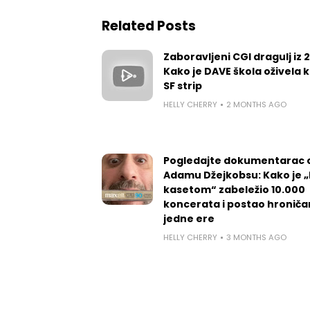
Related Posts
Zaboravljeni CGI dragulj iz 
Kako je DAVE škola oživela k
SF strip
HELLY CHERRY
2 MONTHS AGO
Pogledajte dokumentarac 
Adamu Džejkobsu: Kako je „l
kasetom“ zabeležio 10.000
koncerata i postao hroniča
jedne ere
HELLY CHERRY
3 MONTHS AGO