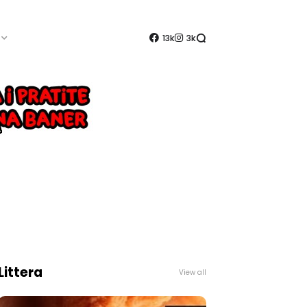
13k
3k
Littera
View all