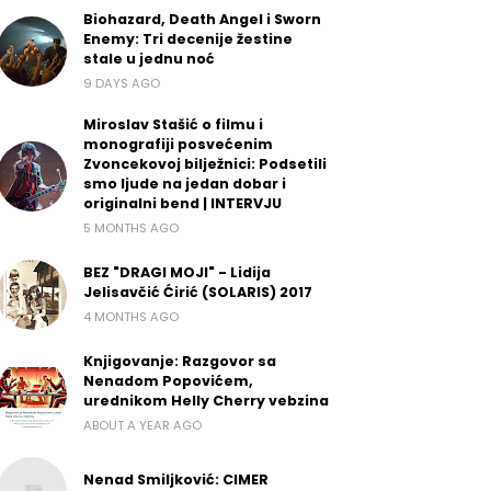
Biohazard, Death Angel i Sworn
Enemy: Tri decenije žestine
stale u jednu noć
9 DAYS AGO
Miroslav Stašić o filmu i
monografiji posvećenim
Zvoncekovoj bilježnici: Podsetili
smo ljude na jedan dobar i
originalni bend | INTERVJU
5 MONTHS AGO
BEZ "DRAGI MOJI" - Lidija
Jelisavčić Ćirić (SOLARIS) 2017
4 MONTHS AGO
Knjigovanje: Razgovor sa
Nenadom Popovićem,
urednikom Helly Cherry vebzina
ABOUT A YEAR AGO
Nenad Smiljković: CIMER