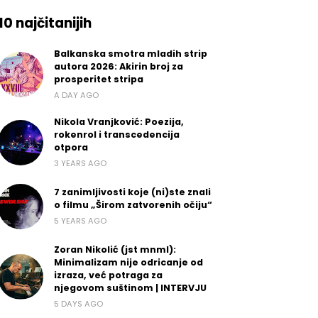
10 najčitanijih
Balkanska smotra mladih strip
autora 2026: Akirin broj za
prosperitet stripa
A DAY AGO
Nikola Vranjković: Poezija,
rokenrol i transcedencija
otpora
3 YEARS AGO
7 zanimljivosti koje (ni)ste znali
o filmu „Širom zatvorenih očiju“
5 YEARS AGO
Zoran Nikolić (jst mnml):
Minimalizam nije odricanje od
izraza, već potraga za
njegovom suštinom | INTERVJU
5 DAYS AGO