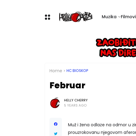
Muzika
Filmovi 
Home
HC BIOSKOP
Februar
HELLY CHERRY
5 YEARS AGO
Muž i žena odlaze na odmor u zim
prouzrokovanu njegovom afero