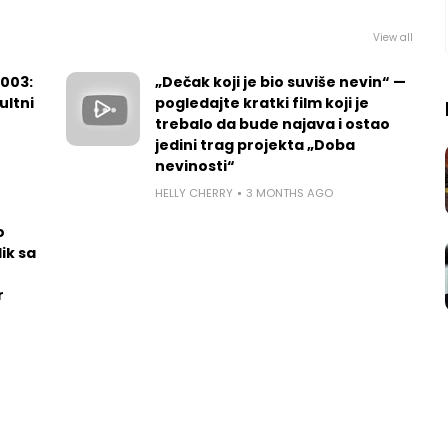
View all
2003:
„Dečak koji je bio suviše nevin“ —
ultni
pogledajte kratki film koji je
trebalo da bude najava i ostao
jedini trag projekta „Doba
nevinosti“
HELLY CHERRY
3 MONTHS AGO
o
ik sa
r