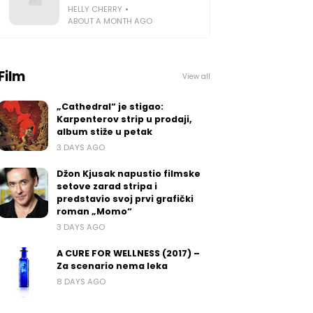
HELLY CHERRY
ABOUT A MONTH AGO
Film
View all
„Cathedral“ je stigao:
Karpenterov strip u prodaji,
album stiže u petak
3 DAYS AGO
Džon Kjusak napustio filmske
setove zarad stripa i
predstavio svoj prvi grafički
roman „Momo“
3 DAYS AGO
A CURE FOR WELLNESS (2017) –
Za scenario nema leka
8 DAYS AGO