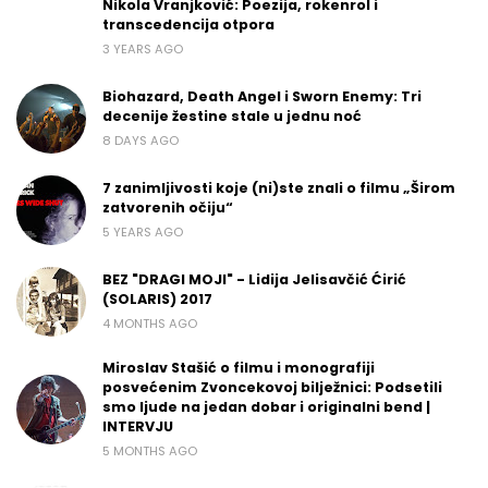
Nikola Vranjković: Poezija, rokenrol i
transcedencija otpora
3 YEARS AGO
Biohazard, Death Angel i Sworn Enemy: Tri
decenije žestine stale u jednu noć
8 DAYS AGO
7 zanimljivosti koje (ni)ste znali o filmu „Širom
zatvorenih očiju“
5 YEARS AGO
BEZ "DRAGI MOJI" - Lidija Jelisavčić Ćirić
(SOLARIS) 2017
4 MONTHS AGO
Miroslav Stašić o filmu i monografiji
posvećenim Zvoncekovoj bilježnici: Podsetili
smo ljude na jedan dobar i originalni bend |
INTERVJU
5 MONTHS AGO