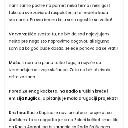
nam samo padne na pamet neka tema i neki gost
tako da sve zavisi od raspoloženja te nedelje kada
snimamo. Pa sva imena koja smo ugostile su velika!
Varvara
: Biće svašta tu, ne bih da sad najavljujem
nešto pre nego što napravimo dogovor, ali sigurna
sam da ko god bude došao, želeće ponovo da se vrati!
Maša
: Imamo u planu toliko toga, a najviše da
iznenađujemo svoje slušaoce. Zato ne bih otkrivala
ništa za sada.
Pored Zelenog kačketa, na Radio Bruškin kreće i
emisija
Kuglica
. U pitanju je malo drugačiji projekat?
Kristina
: Radio Kuglica je novi amaterski projekat sa
Anđelom, to se dogodilo jer smo Zeleni kačket smestile
na Radio Aparat, pa bi saradnja sa Radio Bruškinom