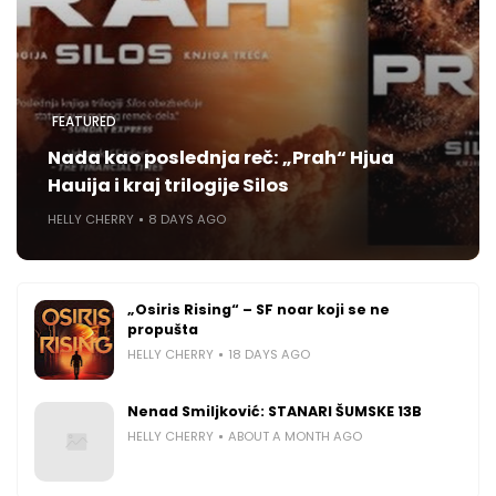
FEATURED
Nada kao poslednja reč: „Prah“ Hjua
Hauija i kraj trilogije Silos
HELLY CHERRY
8 DAYS AGO
„Osiris Rising“ – SF noar koji se ne
propušta
HELLY CHERRY
18 DAYS AGO
Nenad Smiljković: STANARI ŠUMSKE 13B
HELLY CHERRY
ABOUT A MONTH AGO