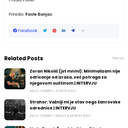
Priredio:
Pavle Banjac
Facebook
Related Posts
View all
Zoran Nikolić (jst mnml): Minimalizam nije
odricanje od izraza, već potraga za
njegovom suštinom | INTERVJU
HELLY CHERRY
4 DAYS AGO
Strahor: Važniji mi je stav nego žanrovske
odrednice | INTERVJU
HELLY CHERRY
ABOUT A MONTH AGO