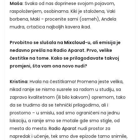
Maša
: Svaka od nas doprinese svojom pojavom,
raspoloženjem, osobinama. Kiki je staložena, Vaki
borbena, Maki - procenite sami (osmeh), Anđela
mudra, crtačica najboljih kavera ikad.
Prvobitno se slušala na
Mixcloud
-u, ali emisija je
nedavno prešla na Radio Aparat. Prvo, velike
čestitke na tome. Kako se prilagođavate takvoj
promjeni, šta vam ona novo nudi?
Kristina
: Hvala na čestitkama! Promena jeste velika,
nikad ranije se nismo susrele sa radom u studiju, sa
zapravo kvalitetnom (ili bilo kakvom) opremom, tako
da se trudimo da se tehnički prilagodimo, ali i
prostorno – u smislu, sad smo ograničeni na jednu
lokaciju, a ranije smo se motale gde smo stigle, od
mesta do mesta.
Radio Aparat
nudi prostor za
napredak i učenje, tek smo dve epizode tamo snimile,