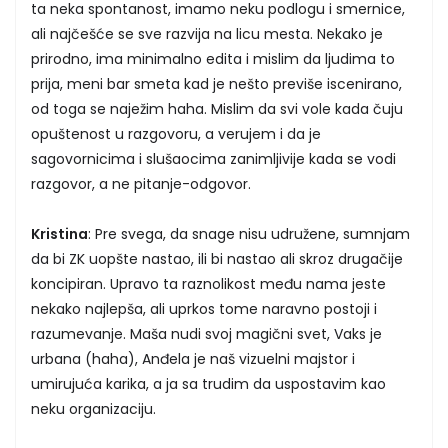
ta neka spontanost, imamo neku podlogu i smernice,
ali najčešće se sve razvija na licu mesta. Nekako je
prirodno, ima minimalno edita i mislim da ljudima to
prija, meni bar smeta kad je nešto previše iscenirano,
od toga se naježim haha. Mislim da svi vole kada čuju
opuštenost u razgovoru, a verujem i da je
sagovornicima i slušaocima zanimljivije kada se vodi
razgovor, a ne pitanje-odgovor.
Kristina
: Pre svega, da snage nisu udružene, sumnjam
da bi ZK uopšte nastao, ili bi nastao ali skroz drugačije
koncipiran. Upravo ta raznolikost među nama jeste
nekako najlepša, ali uprkos tome naravno postoji i
razumevanje. Maša nudi svoj magični svet, Vaks je
urbana (haha), Anđela je naš vizuelni majstor i
umirujuća karika, a ja sa trudim da uspostavim kao
neku organizaciju.