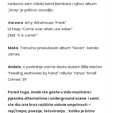
nedavno sam otkrila bend Bambara i njihov album
„Stray“ je prilično zavodljiv.
Varvara
: Amy Winehouse “Frank”
Lil Peep “Come over when ure sober”
DMX “X is comin’”
Maša
: Trenutno preslušavan album “Seven”, benda
James.
Anđela
: U poslednje vreme dosta slušam Billie Marten
“Feeding seahorses by hand” i Nilufer Yanya “Small
Crimes” EP.
Pored toga, imale ste goste u vidu muzičara i
pjesnika alternativne i underground scene. I sami
ste dio iste kroz različite vidove umjetnosti –
rep/trepa, poezije, tetoviranja... Koliko je bitno