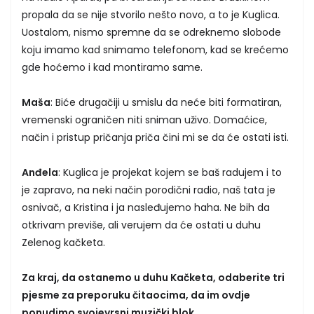
propala da se nije stvorilo nešto novo, a to je Kuglica.
Uostalom, nismo spremne da se odreknemo slobode
koju imamo kad snimamo telefonom, kad se krećemo
gde hoćemo i kad montiramo same.
Maša
: Biće drugačiji u smislu da neće biti formatiran,
vremenski ograničen niti sniman uživo. Domaćice,
način i pristup pričanja priča čini mi se da će ostati isti.
Anđela
: Kuglica je projekat kojem se baš radujem i to
je zapravo, na neki način porodični radio, naš tata je
osnivač, a Kristina i ja nasleđujemo haha. Ne bih da
otkrivam previše, ali verujem da će ostati u duhu
Zelenog kačketa.
Za kraj, da ostanemo u duhu Kačketa, odaberite tri
pjesme za preporuku čitaocima, da im ovdje
ponudimo svojevrsni muzički blok.