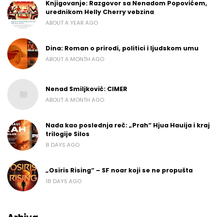
Knjigovanje: Razgovor sa Nenadom Popovićem,
urednikom Helly Cherry vebzina
ABOUT A YEAR AGO
Dina: Roman o prirodi, politici i ljudskom umu
ABOUT A MONTH AGO
Nenad Smiljković: CIMER
ABOUT A MONTH AGO
Nada kao poslednja reč: „Prah“ Hjua Hauija i kraj
trilogije Silos
8 DAYS AGO
„Osiris Rising“ – SF noar koji se ne propušta
18 DAYS AGO