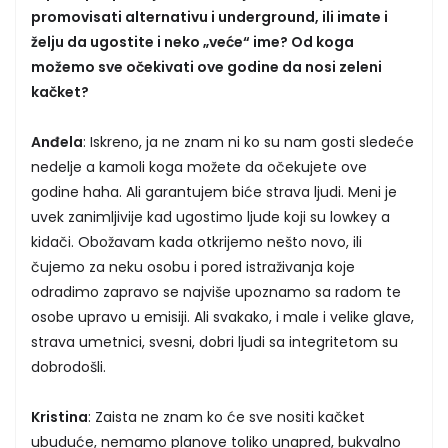
promovisati alternativu i underground, ili imate i
želju da ugostite i neko „veće“ ime? Od koga
možemo sve očekivati ove godine da nosi zeleni
kačket?
Anđela
: Iskreno, ja ne znam ni ko su nam gosti sledeće
nedelje a kamoli koga možete da očekujete ove
godine haha. Ali garantujem biće strava ljudi. Meni je
uvek zanimljivije kad ugostimo ljude koji su lowkey a
kidači. Obožavam kada otkrijemo nešto novo, ili
čujemo za neku osobu i pored istraživanja koje
odradimo zapravo se najviše upoznamo sa radom te
osobe upravo u emisiji. Ali svakako, i male i velike glave,
strava umetnici, svesni, dobri ljudi sa integritetom su
dobrodošli.
Kristina
: Zaista ne znam ko će sve nositi kačket
ubuduće, nemamo planove toliko unapred, bukvalno