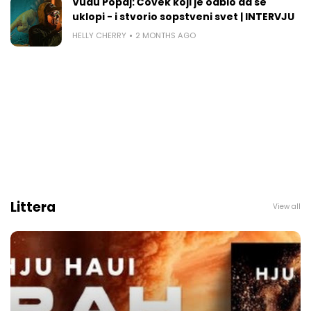
Vudu Popaj: Čovek koji je odbio da se
uklopi - i stvorio sopstveni svet | INTERVJU
HELLY CHERRY
2 MONTHS AGO
Littera
View all