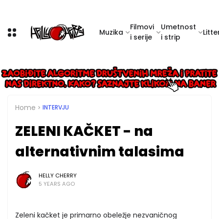
Filmovi
Umetnost
Muzika
Litte
i serije
i strip
Home
INTERVJU
ZELENI KAČKET - na
alternativnim talasima
HELLY CHERRY
5 YEARS AGO
Zeleni kačket je primarno obeležje nezvaničnog