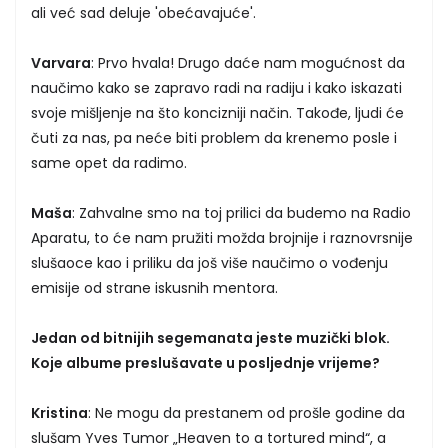
ali već sad deluje 'obećavajuće'.
Varvara
: Prvo hvala! Drugo daće nam mogućnost da
naučimo kako se zapravo radi na radiju i kako iskazati
svoje mišljenje na što koncizniji način. Takođe, ljudi će
čuti za nas, pa neće biti problem da krenemo posle i
same opet da radimo.
Maša
: Zahvalne smo na toj prilici da budemo na Radio
Aparatu, to će nam pružiti možda brojnije i raznovrsnije
slušaoce kao i priliku da još više naučimo o vođenju
emisije od strane iskusnih mentora.
Jedan od bitnijih segemanata jeste muzički blok.
Koje albume preslušavate u posljednje vrijeme?
Kristina
: Ne mogu da prestanem od prošle godine da
slušam Yves Tumor „Heaven to a tortured mind“, a