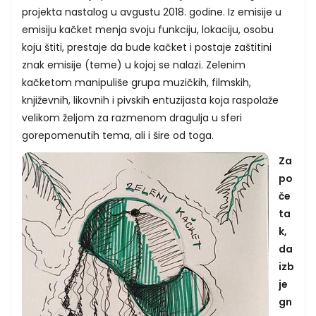
projekta nastalog u avgustu 2018. godine. Iz emisije u
emisiju kačket menja svoju funkciju, lokaciju, osobu
koju štiti, prestaje da bude kačket i postaje zaštitini
znak emisije (teme) u kojoj se nalazi. Zelenim
kačketom manipuliše grupa muzičkih, filmskih,
književnih, likovnih i pivskih entuzijasta koja raspolaže
velikom željom za razmenom dragulja u sferi
gorepomenutih tema, ali i šire od toga.
Za
po
če
ta
k,
da
izb
je
gn