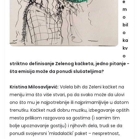
e
m
o
bil
o
ka
kv
o
striktno definisanje Zelenog kačketa, jedno pitanje -
šta emisija može da ponudi slušateljima?
Kristina Milosavljević:
Volela bih da Zeleni kačket na
meniju ima što više stvari, pa da svako može da ulovi
ono što mu je najpotrebnije ili najprimamljivije u datom
trenutku. Kačket nudi dobru muziku, izbegavanje opštih
mesta prilikom razgovora sa gostima (i samim tim
bolje upoznavanje gostiju) i njihovih dela, trudi se da
ponudi svojevrsni 'mladalački' paket – nespretnost,