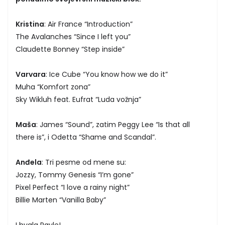
Kristina
: Air France “Introduction”
The Avalanches “Since I left you”
Claudette Bonney “Step inside”
Varvara
: Ice Cube “You know how we do it”
Muha “Komfort zona”
Sky Wikluh feat. Eufrat “Luda vožnja”
Maša
: James “Sound”, zatim Peggy Lee “Is that all
there is”, i Odetta “Shame and Scandal”.
Anđela
: Tri pesme od mene su:
Jozzy, Tommy Genesis “I’m gone”
Pixel Perfect “I love a rainy night”
Billie Marten “Vanilla Baby”
I hvala Pavle!