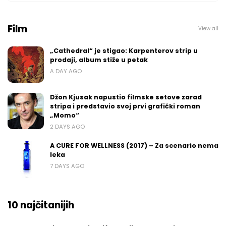
Film
View all
„Cathedral“ je stigao: Karpenterov strip u
prodaji, album stiže u petak
A DAY AGO
Džon Kjusak napustio filmske setove zarad
stripa i predstavio svoj prvi grafički roman
„Momo“
2 DAYS AGO
A CURE FOR WELLNESS (2017) – Za scenario nema
leka
7 DAYS AGO
10 najčitanijih