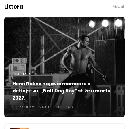
Littera
View all
FEATURED
Henri Rolins najavio memoare o
detinjstvu: „Bait Dog Boy“ stiže u martu
2027.
HELLY CHERRY
ABOUT 11 HOURS AGO