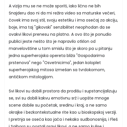
A vizija mu se ne može sporiti, iako lično ne bih
Snajderu dao ni da mi režira video sa maturske večeri,
čovek ima svoj stil, svoju estetiku i ima osećaj za akciju,
boje, ima taj "gikovski" senzibilitet neophodan da se
ovakvi likovi prenesu na platno. A ovo što je ponudio
publici jeste nešto što je napravilo otklon od
marvelovštine u tom smislu što je skoro pa u pitanju
jedna superherojska opereta bliža "Gospodarima
prstenova" nego "Osvetnicima", jedan koloplet
superherojskog mitosa izmešan sa tvrdokornom,
antičkom mitologijom.
Svi likovi su dobili prostora da prodišu i supstancijalizuju
se, svi su dobili kakvu emotivnu srž i uopšte mnoge
scene dobile su početak, sredinu i kraj, a ne samo
okrajke i bezkontekstualne rite kao u bioskopskoj verziji.
I pretnja se oseća kao jača i nekako sudbonosnija, i Fleš
i Sajborg su postali pravi likovi, a ne samo kulise i