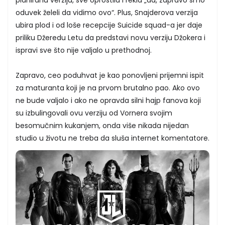
oduvek želeli da vidimo ovo“. Plus, Snajderova verzija
ubira plod i od loše recepcije Suicide squad-a jer daje
priliku Džeredu Letu da predstavi novu verziju Džokera i
ispravi sve što nije valjalo u prethodnoj.
Zapravo, ceo poduhvat je kao ponovljeni prijemni ispit
za maturanta koji je na prvom brutalno pao. Ako ovo
ne bude valjalo i ako ne opravda silni hajp fanova koji
su izbulingovali ovu verziju od Vornera svojim
besomučnim kukanjem, onda više nikada nijedan
studio u životu ne treba da sluša internet komentatore.