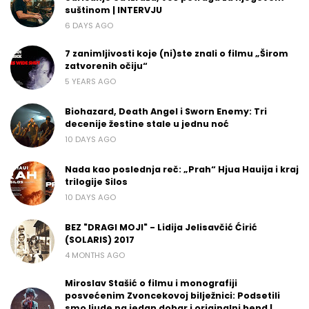
suštinom | INTERVJU
6 DAYS AGO
7 zanimljivosti koje (ni)ste znali o filmu „Širom
zatvorenih očiju“
5 YEARS AGO
Biohazard, Death Angel i Sworn Enemy: Tri
decenije žestine stale u jednu noć
10 DAYS AGO
Nada kao poslednja reč: „Prah“ Hjua Hauija i kraj
trilogije Silos
10 DAYS AGO
BEZ "DRAGI MOJI" - Lidija Jelisavčić Ćirić
(SOLARIS) 2017
4 MONTHS AGO
Miroslav Stašić o filmu i monografiji
posvećenim Zvoncekovoj bilježnici: Podsetili
smo ljude na jedan dobar i originalni bend |