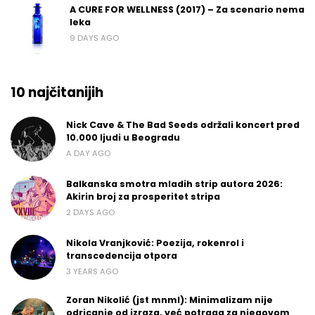
A CURE FOR WELLNESS (2017) – Za scenario nema
leka
9 DAYS AGO
10 najčitanijih
Nick Cave & The Bad Seeds održali koncert pred
10.000 ljudi u Beogradu
A DAY AGO
Balkanska smotra mladih strip autora 2026:
Akirin broj za prosperitet stripa
2 DAYS AGO
Nikola Vranjković: Poezija, rokenrol i
transcedencija otpora
3 YEARS AGO
Zoran Nikolić (jst mnml): Minimalizam nije
odricanje od izraza, već potraga za njegovom