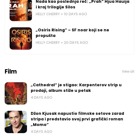
Nada kao poslednja reč: „Prah“ Hjua Hauija
i kraj trilogije Silos
HELLY CHERRY
10 DAYS AGO
„Osiris Rising“ – SF noar koji se ne
propušta
HELLY CHERRY
20 DAYS AGO
Film
View all
„Cathedral“ je stigao: Karpenterov strip u
prodaji, album stiže u petak
4 DAYS AGO
Džon Kjusak napustio filmske setove zarad
stripa i predstavio svoj prvi grafički roman
„Momo“
4 DAYS AGO