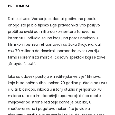
PRELIDIJUM
Dakle, studio Vorner je sedeo tri godine na pepelu
onoga što je bio fijasko Lige pravednika, vrlo pažljivo
pročitao svaki od milijardu komentara fanova na
internetu i odlučio se, na kraju, na potez neviđen u
filmskom biznisu, rehabilitovali su Zaka Snajdera, dali
mu 70 miliona da dosnimi i namontira svoju verziju
filma i spremili za mart 4-časovni spektakl koji se zove
„Snayder’s cut“.
Iako su oduvek postojale „rediteljske verzije“ filmova,
koje bi se obično tiho i nakon 20 godina puštale na DVD
ili u tri bioskopa, nikada u istoriji studio nije ljosnuo 70
miliona u to da im skorašnji superherojski flop dobije
mejkover od strane reditelja kome je publika, u
međuvremenu i pogotovo nakon što je videla
planiranu verziju, sve oprostila i rekla „da, zapravo smo