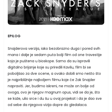
EPILOG
Snajderova verzija, iako bezobrazno duga i pored svih
mana i dalje je sedam puta bolji film od one travestije
koja je puštena u bioskope. Samo da su ispravili
digitalno brijanje koje su priredili Kavilu, film bi se
poboljšao za dve ocene, a ovako dobili smo nešto što
je najpribližnije najboljem filmu koje će Zak Snajder
napraviti. Jer, budimo iskreni, ne može on bolje od
ovoga, ovo je njegov magnum opus, vidi se da je, što
se kaže, ulio srce i du šu u ovaj projekat i da je dao sve
od sebe da njegova vizija dopre do gledalaca.