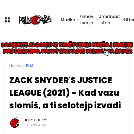
Filmovi
Umetnost
Muzika
Litte
i serije
i strip
Home
FILM
ZACK SNYDER'S JUSTICE
LEAGUE (2021) - Kad vazu
slomiš, a ti selotejp izvadi
HELLY CHERRY
5 YEARS AGO