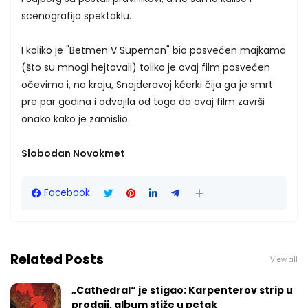
scenografija spektaklu.
I koliko je "Betmen V Supeman" bio posvećen majkama
(što su mnogi hejtovali) toliko je ovaj film posvećen
očevima i, na kraju, Snajderovoj kćerki čija ga je smrt
pre par godina i odvojila od toga da ovaj film završi
onako kako je zamislio.
Slobodan Novokmet
Facebook
Related Posts
View all
„Cathedral“ je stigao: Karpenterov strip u
prodaji, album stiže u petak