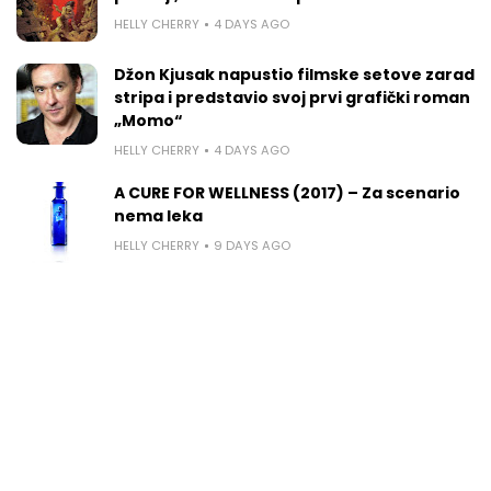
HELLY CHERRY
4 DAYS AGO
Džon Kjusak napustio filmske setove zarad
stripa i predstavio svoj prvi grafički roman
„Momo“
HELLY CHERRY
4 DAYS AGO
A CURE FOR WELLNESS (2017) – Za scenario
nema leka
HELLY CHERRY
9 DAYS AGO