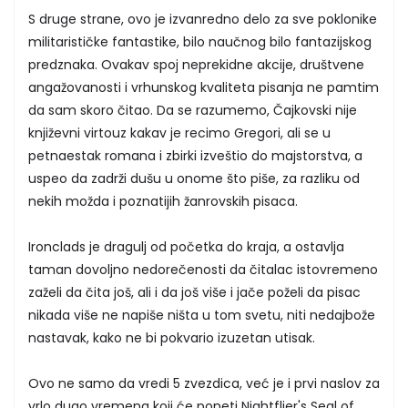
S druge strane, ovo je izvanredno delo za sve poklonike
militarističke fantastike, bilo naučnog bilo fantazijskog
predznaka. Ovakav spoj neprekidne akcije, društvene
angažovanosti i vrhunskog kvaliteta pisanja ne pamtim
da sam skoro čitao. Da se razumemo, Čajkovski nije
književni virtouz kakav je recimo Gregori, ali se u
petnaestak romana i zbirki izveštio do majstorstva, a
uspeo da zadrži dušu u onome što piše, za razliku od
nekih možda i poznatijih žanrovskih pisaca.
Ironclads je dragulj od početka do kraja, a ostavlja
taman dovoljno nedorečenosti da čitalac istovremeno
zaželi da čita još, ali i da još više i jače poželi da pisac
nikada više ne napiše ništa u tom svetu, niti nedajbože
nastavak, kako ne bi pokvario izuzetan utisak.
Ovo ne samo da vredi 5 zvezdica, već je i prvi naslov za
vrlo dugo vremena koji će poneti Nightflier's Seal of