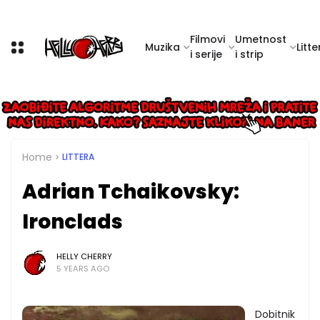
Filmovi
Umetnost
Muzika
Litte
i serije
i strip
Home
LITTERA
Adrian Tchaikovsky:
Ironclads
HELLY CHERRY
5 YEARS AGO
Dobitnik