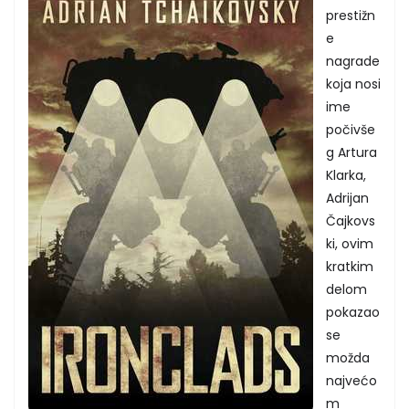
prestižn
e
nagrade
koja nosi
ime
počivše
g Artura
Klarka,
Adrijan
Čajkovs
ki, ovim
kratkim
delom
pokazao
se
možda
najvećo
m