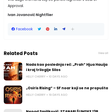
Approval.
Ivan Jovanović Nightflier
Facebook
Related Posts
View all
Nada kao poslednja reč: „Prah“ Hjua Hauija
i kraj trilogije Silos
HELLY CHERRY
10 DAYS AGO
„Osiris Rising“ – SF noar koji se ne propušta
HELLY CHERRY
19 DAYS AGO
Nenad Smiljković: STANARI ŠUMSKE 13B