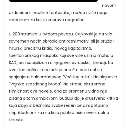
novom
uzdanicom naučne fantastike, možda i više nego
romanom za koji je zapravo nagrađen.
U 200 stranica u tvrdom povezu, Čajkovski je na vrlo
savremen način obradio antiratni motiv, ali je pružio i
hirurški preciznu kritiku novog kapitalizma,
libertarijanskog maspoka koji sve više uzima maha u
SAD, pa i socijalizam u njegovoj evropskoj iteraciji. Na
izvestan način, Ironclads je ono što bi se dobilo
spajanjem Haldemanovog "Večitog rata" i Hajnlajnovih
"Vojnika zvezdanog broda". Na stranu ekstremna
filmičnost ove novele, ona za promenu vidno nije
pisana s tom ambicijom, budući da je društvena kritika
koja izbija iz bezmalo svake rečenice čini potpuno
neprikladnom za ma koju publiku osim eventualno
kineske.