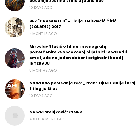
decenije žestine stale u jednu noć
10 DAYS AGO
BEZ "DRAGI MOJI" - Lidija Jelisavčić Ćirić
(SOLARIS) 2017
4 MONTHS AGO
Miroslav Stašić o filmu i monografiji
posvećenim Zvoncekovoj bilježnici: Podsetili
smo ljude na jedan dobar i originalni bend |
INTERVJU
5 MONTHS AGO
Nada kao poslednja reč: „Prah“ Hjua Hauija i kraj
trilogije Silos
10 DAYS AGO
Nenad Smiljković: CIMER
ABOUT A MONTH AGO