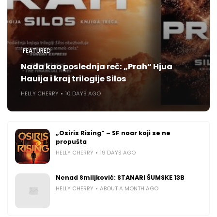
FEATURED
Nada kao poslednja reč: „Prah“ Hjua
Hauija i kraj trilogije Silos
HELLY CHERRY
10 DAYS AGO
„Osiris Rising“ – SF noar koji se ne
propušta
HELLY CHERRY
19 DAYS AGO
Nenad Smiljković: STANARI ŠUMSKE 13B
HELLY CHERRY
ABOUT A MONTH AGO