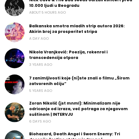
10.000 ljudi u Beogradu
ABOUT 5 HOURS AGO
Balkanska smotra mladih strip autora 2026:
Akirin broj za prosperitet stripa
A DAY AGO
Nikola Vranjković: Poezija, rokenrol i
transcedencija otpora
3 YEARS AGO
7 zanimljivosti koje (ni)ste znali o filmu „Širom
zatvorenih očiju“
5 YEARS AGO
Zoran Nikolić (jst mnml): Minimalizam nije
odricanje od izraza, već potraga za njegovom
suštinom | INTERVJU
6 DAYS AGO
Biohazard, Death Angel i Sworn Enemy: Tri