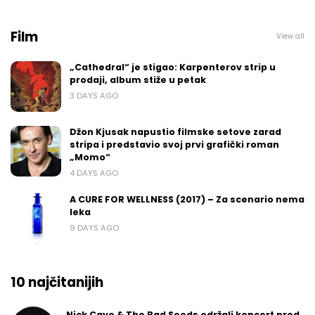
Film
View all
„Cathedral“ je stigao: Karpenterov strip u
prodaji, album stiže u petak
3 DAYS AGO
Džon Kjusak napustio filmske setove zarad
stripa i predstavio svoj prvi grafički roman
„Momo“
4 DAYS AGO
A CURE FOR WELLNESS (2017) – Za scenario nema
leka
9 DAYS AGO
10 najčitanijih
Nick Cave & The Bad Seeds održali koncert pred