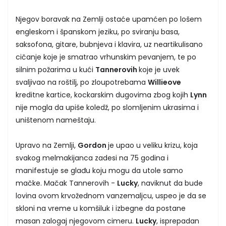
Njegov boravak na Zemlji ostaće upamćen po lošem
engleskom i španskom jeziku, po sviranju basa,
saksofona, gitare, bubnjeva i klavira, uz neartikulisano
cičanje koje je smatrao vrhunskim pevanjem, te po
silnim požarima u kući
Tannerovih
koje je uvek
svaljivao na roštilj, po zloupotrebama
Willieove
kreditne kartice, kockarskim dugovima zbog kojih
Lynn
nije mogla da upiše koledž, po slomljenim ukrasima i
uništenom nameštaju.
Upravo na Zemlji,
Gordon
je upao u veliku krizu, koja
svakog melmakijanca zadesi na 75 godina i
manifestuje se glađu koju mogu da utole samo
mačke. Mačak Tannerovih -
Lucky
, naviknut da bude
lovina ovom krvožednom vanzemaljcu, uspeo je da se
skloni na vreme u komšiluk i izbegne da postane
masan zalogaj njegovom cimeru.
Lucky
, isprepadan