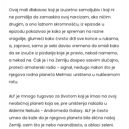
Ovaj mali dlakavac koji je izuzetno samoljubiv i koji ni
ne pomišlja da zamaskira svoj narcizam, ako ničim
drugim, a ono lažnom skromnošću, iz epizode u
epizodu pokazivao je kako je spreman na razne
vragolije, glumeći kako čvrsto drži sve konce u rukama,
a, zapravo, samo je sebi davao vremena da smisli kako
da se izvuče iz pizdarija koje je pravio, nekad namerno,
a nekad ne. Čak je i na Zemlju dospeo sasvim slučajno,
prateći amaterski radio - signal, nedugo nakon što je
njegova rodna planeta Melmac uništena u nuklearnom
ratu.
ALF je mnogo tugovao za životom koji je imao na ovoj
neobičnoj planeti koja se, pre uništenja nalazila u
Aldente Nebula - Andromeda Galaxy. ALF je često
umeo da kaže da je njegova planeta bila slična našoj
Zemlji, osim što je nebo narandžasto, a oblaci zeleni.