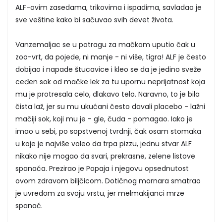
ALF-ovim zasedama, trikovima i ispadima, savladao je
sve veštine kako bi sačuvao svih devet života.
Vanzemaljac se u potragu za mačkom uputio čak u
zoo-vrt, da pojede, ni manje - ni više, tigra! ALF je često
dobijao i napade štucavice i kleo se da je jedino sveže
ceđen sok od mačke lek za tu upornu neprijatnost koja
mu je protresala celo, dlakavo telo. Naravno, to je bila
čista laž, jer su mu ukućani često davali placebo - lažni
mačiji sok, koji mu je - gle, čuda - pomagao. Iako je
imao u sebi, po sopstvenoj tvrdnji, čak osam stomaka
u koje je najviše voleo da trpa pizzu, jednu stvar ALF
nikako nije mogao da svari, prekrasne, zelene listove
spanaća. Prezirao je Popaja i njegovu opsednutost
ovom zdravom biljčicom. Dotičnog mornara smatrao
je uvredom za svoju vrstu, jer melmakijanci mrze
spanać.