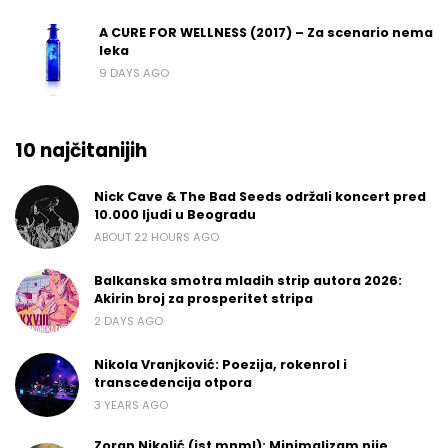
A CURE FOR WELLNESS (2017) – Za scenario nema
leka
9 DAYS AGO
10 najčitanijih
Nick Cave & The Bad Seeds održali koncert pred
10.000 ljudi u Beogradu
ABOUT 22 HOURS AGO
Balkanska smotra mladih strip autora 2026:
Akirin broj za prosperitet stripa
2 DAYS AGO
Nikola Vranjković: Poezija, rokenrol i
transcedencija otpora
3 YEARS AGO
Zoran Nikolić (jst mnml): Minimalizam nije