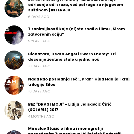
odricanje od izraza, već potraga za njegovom
suštinom | INTERVJU
6 DAYS AGO
7 zanimljivosti koje (ni)ste znali o filmu „Širom
zatvorenih očiju“
5 YEARS AGO
Biohazard, Death Angel i Sworn Enemy: Tri
decenije žestine stale u jednu noć
10 DAYS AGO
Nada kao poslednja reč: „Prah“ Hjua Hauija i kraj
trilogije Silos
10 DAYS AGO
BEZ "DRAGI MOJI" - Lidija Jelisavčić Ćirić
(SOLARIS) 2017
4 MONTHS AGO
Miroslav Stašić o filmu i monografiji
posvećenim Zvoncekovoj bilježnici: Podsetili