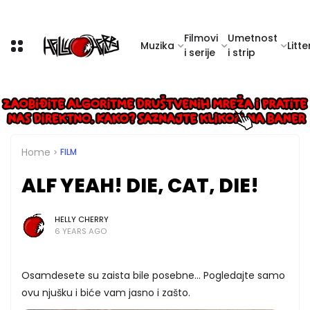
Filmovi
Umetnost
Muzika
Litte
i serije
i strip
Home
FILM
ALF YEAH! DIE, CAT, DIE!
HELLY CHERRY
6 YEARS AGO
Osamdesete su zaista bile posebne... Pogledajte samo
ovu njušku i biće vam jasno i zašto.