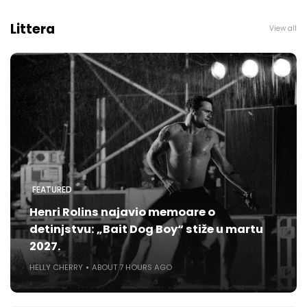
Littera
View all
FEATURED
Henri Rolins najavio memoare o
detinjstvu: „Bait Dog Boy“ stiže u martu
2027.
HELLY CHERRY
ABOUT 7 HOURS AGO