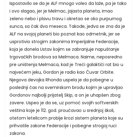
Ispostavilo se da je ALF mnogo voleo da laže, pa je tako
i ovo slagao, jer je Melmac, jajasta planeta, imao
zeleno nebo i plavu travu i okretao se oko purpurnog
sunca, sa čak dva meseca. Takođe, jedva se zna da je
ALF na svojoj planeti bio poznat kao odmetnik, jer se
usprotivio strogim zakonima Imperijalne Federacije,
koja je donela Ustav kojim se zabranjuje napuštanje
trgovačkih brodova sa Melmaca. Naime, neposredno
pre uništenja Melmaca, kad je Treći galaktiči rat bio u
najvećem jeku, Gordon je radio kao Čuvar Orbite.
Njegova devojka Rhonda uspela je da pobegne u
poslednji čas na svemirskom brodu kojim je upravljao
Gordonov najbolji prijatelj Skip, a on je uhapšen zbog
zavere. Uspeo je da se, uz pomoć svojih softverskih
veština koje je 112. god. proučavao u srednjoj školi,
otetom letelicom probije krozi sistem planeta koje su
prihvatile zakone Federacije i pobegne strogoj ruci
zakona.