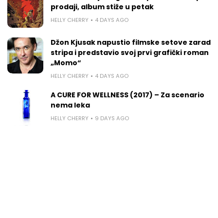
prodaji, album stiže u petak
HELLY CHERRY
4 DAYS AGO
Džon Kjusak napustio filmske setove zarad
stripa i predstavio svoj prvi grafički roman
„Momo“
HELLY CHERRY
4 DAYS AGO
A CURE FOR WELLNESS (2017) – Za scenario
nema leka
HELLY CHERRY
9 DAYS AGO