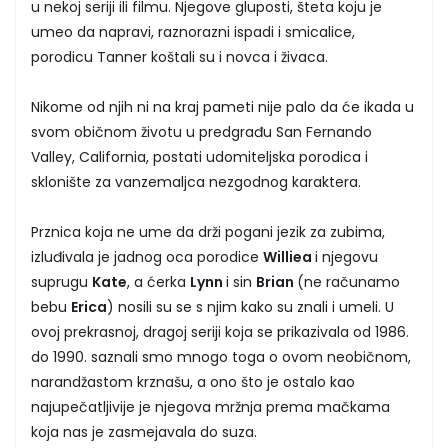
u nekoj seriji ili filmu. Njegove gluposti, šteta koju je
umeo da napravi, raznorazni ispadi i smicalice,
porodicu Tanner koštali su i novca i živaca.
Nikome od njih ni na kraj pameti nije palo da će ikada u
svom običnom životu u predgrađu San Fernando
Valley, California, postati udomiteljska porodica i
sklonište za vanzemaljca nezgodnog karaktera.
Prznica koja ne ume da drži pogani jezik za zubima,
izluđivala je jadnog oca porodice
Williea
i njegovu
suprugu
Kate
, a ćerka
Lynn
i sin
Brian
(ne računamo
bebu
Erica
) nosili su se s njim kako su znali i umeli. U
ovoj prekrasnoj, dragoj seriji koja se prikazivala od 1986.
do 1990. saznali smo mnogo toga o ovom neobičnom,
narandžastom krznašu, a ono što je ostalo kao
najupečatljivije je njegova mržnja prema mačkama
koja nas je zasmejavala do suza.