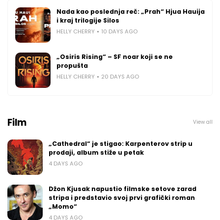
Nada kao poslednja reč: „Prah“ Hjua Hauija
i kraj trilogije Silos
HELLY CHERRY
10 DAYS AGO
„Osiris Rising“ – SF noar koji se ne
propušta
HELLY CHERRY
20 DAYS AGO
Film
View all
„Cathedral“ je stigao: Karpenterov strip u
prodaji, album stiže u petak
4 DAYS AGO
Džon Kjusak napustio filmske setove zarad
stripa i predstavio svoj prvi grafički roman
„Momo“
4 DAYS AGO