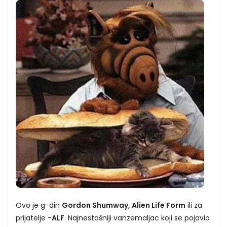
Ovo je g-din
Gordon Shumway, Alien Life Form
ili za
prijatelje -
ALF
. Najnestašniji vanzemaljac koji se pojavio