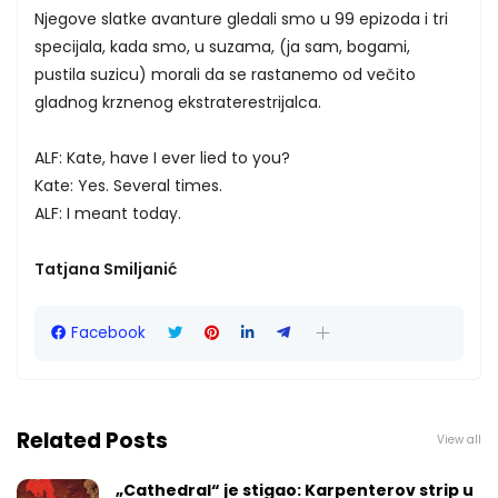
Njegove slatke avanture gledali smo u 99 epizoda i tri
specijala, kada smo, u suzama, (ja sam, bogami,
pustila suzicu) morali da se rastanemo od večito
gladnog krznenog ekstraterestrijalca.
ALF: Kate, have I ever lied to you?
Kate: Yes. Several times.
ALF: I meant today.
Tatjana Smiljanić
Facebook
Related Posts
View all
„Cathedral“ je stigao: Karpenterov strip u