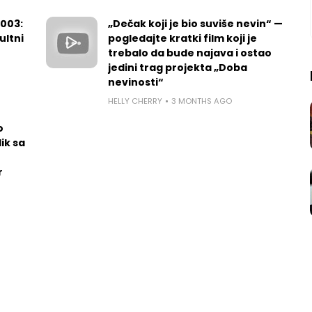
2003:
„Dečak koji je bio suviše nevin“ —
ultni
pogledajte kratki film koji je
trebalo da bude najava i ostao
jedini trag projekta „Doba
nevinosti“
HELLY CHERRY
3 MONTHS AGO
o
ik sa
r