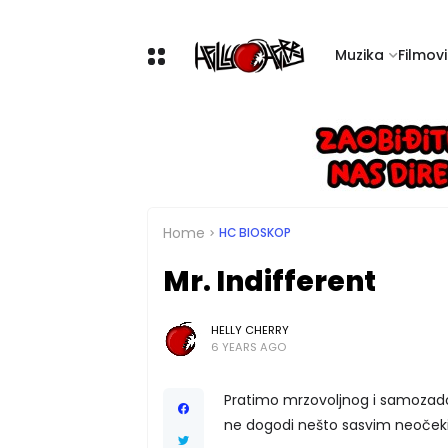
Muzika
Filmovi 
Home
HC BIOSKOP
Mr. Indifferent
HELLY CHERRY
6 YEARS AGO
Pratimo mrzovoljnog i samozado
ne dogodi nešto sasvim neoček