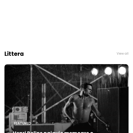
Littera
View all
FEATURED