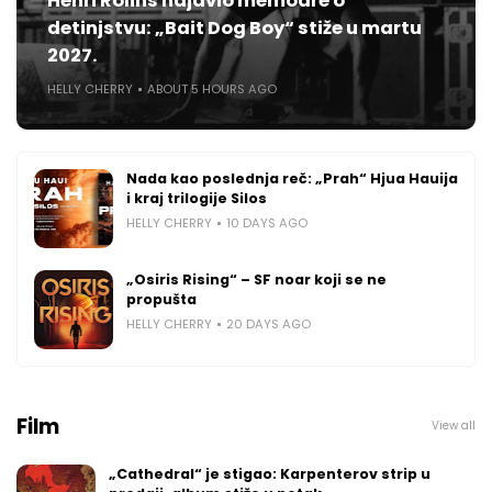
Henri Rolins najavio memoare o
detinjstvu: „Bait Dog Boy“ stiže u martu
2027.
HELLY CHERRY
ABOUT 5 HOURS AGO
Nada kao poslednja reč: „Prah“ Hjua Hauija
i kraj trilogije Silos
HELLY CHERRY
10 DAYS AGO
„Osiris Rising“ – SF noar koji se ne
propušta
HELLY CHERRY
20 DAYS AGO
Film
View all
„Cathedral“ je stigao: Karpenterov strip u