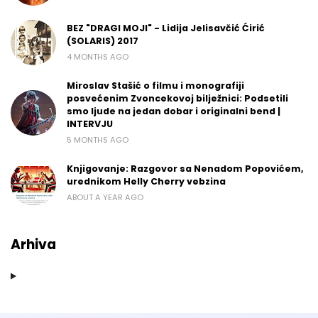
BEZ "DRAGI MOJI" - Lidija Jelisavčić Ćirić
(SOLARIS) 2017
4 MONTHS AGO
Miroslav Stašić o filmu i monografiji
posvećenim Zvoncekovoj bilježnici: Podsetili
smo ljude na jedan dobar i originalni bend |
INTERVJU
5 MONTHS AGO
Knjigovanje: Razgovor sa Nenadom Popovićem,
urednikom Helly Cherry vebzina
ABOUT A YEAR AGO
Arhiva