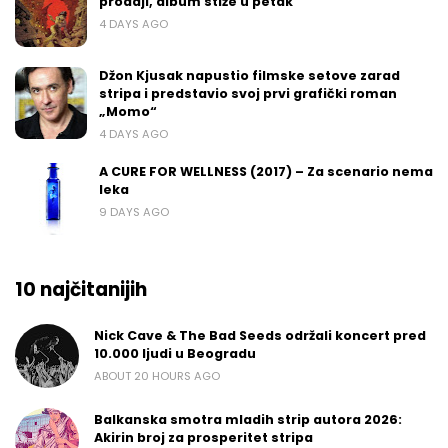
prodaji, album stiže u petak
4 DAYS AGO
Džon Kjusak napustio filmske setove zarad
stripa i predstavio svoj prvi grafički roman
„Momo“
4 DAYS AGO
A CURE FOR WELLNESS (2017) – Za scenario nema
leka
9 DAYS AGO
10 najčitanijih
Nick Cave & The Bad Seeds održali koncert pred
10.000 ljudi u Beogradu
ABOUT 20 HOURS AGO
Balkanska smotra mladih strip autora 2026:
Akirin broj za prosperitet stripa