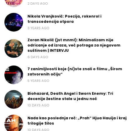
2 DAYS AGO
Nikola Vranjković: Poezija, rokenrol i
transcedencija otpora
3 YEARS AGO
Zoran Nikolić (jst mnml): Minimalizam nije
odricanje od izraza, već potraga za njegovom
suštinom | INTERVJU
6 DAYS AGO
7 zanimljivosti koje (ni)ste znali o filmu „Širom
zatvorenih očiju“
5 YEARS AGO
Biohazard, Death Angel i Sworn Enemy: Tri
decenije žestine stale u jednu noć
10 DAYS AGO
Nada kao poslednja reč: „Prah“ Hjua Hauija i kraj
trilogije Silos
10 DAYS AGO