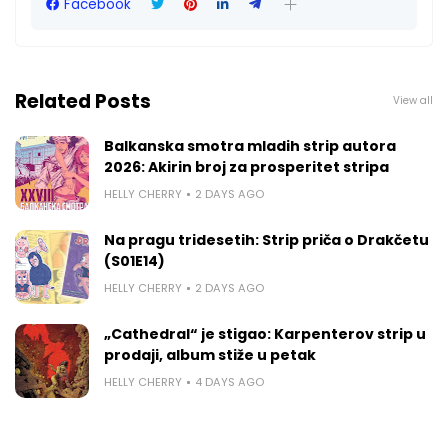
Facebook
Related Posts
View all
Balkanska smotra mladih strip autora
2026: Akirin broj za prosperitet stripa
HELLY CHERRY
2 DAYS AGO
Na pragu tridesetih: Strip priča o Drakčetu
(S01E14)
HELLY CHERRY
2 DAYS AGO
„Cathedral“ je stigao: Karpenterov strip u
prodaji, album stiže u petak
HELLY CHERRY
4 DAYS AGO