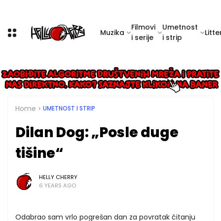
Filmovi
Umetnost
Muzika
Litte
i serije
i strip
Home
UMETNOST I STRIP
Dilan Dog: „Posle duge
tišine“
HELLY CHERRY
6 YEARS AGO
Odabrao sam vrlo pogrešan dan za povratak čitanju