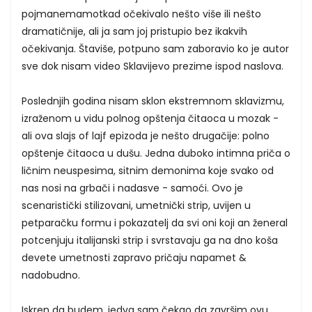
pojmanemamotkad očekivalo nešto više ili nešto
dramatičnije, ali ja sam joj pristupio bez ikakvih
očekivanja. Štaviše, potpuno sam zaboravio ko je autor
sve dok nisam video Sklavijevo prezime ispod naslova.
Poslednjih godina nisam sklon ekstremnom sklavizmu,
izraženom u vidu polnog opštenja čitaoca u mozak -
ali ova slajs of lajf epizoda je nešto drugačije: polno
opštenje čitaoca u dušu. Jedna duboko intimna priča o
ličnim neuspesima, sitnim demonima koje svako od
nas nosi na grbači i nadasve - samoći. Ovo je
scenaristički stilizovani, umetnički strip, uvijen u
petparačku formu i pokazatelj da svi oni koji an ženeral
potcenjuju italijanski strip i svrstavaju ga na dno koša
devete umetnosti zapravo pričaju napamet &
nadobudno.
Iskren da budem, jedva sam čekao da završim ovu