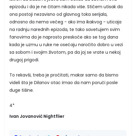
epizodu i da je ne čitam nikada više. Stičem utisak da
ona postoji nezavisno od glavnog toka serijala,
odnosno da nema večeg - ako ima ikakvog - uticaja
na radnju narednih epizoda, te tako savetujem svim
fanovima da je naprosto preskoče ako se tog dana
kada je uzmu u ruke ne osećaju naročito dobro u vezi
sa sobom i svojim životom, pa da joj se vrate u nekoj
drugoj prigodi.
To rekavši, treba je pročitati, makar samo da bismo
videli šta je Dilanov otac imao da nam poruči posle
duge tišine.
4*
Ivan Jovanović Nightflier