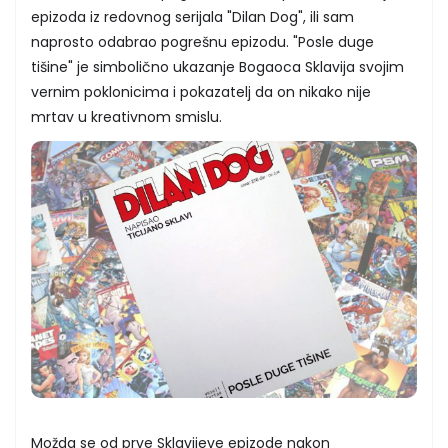
epizoda iz redovnog serijala "Dilan Dog", ili sam
naprosto odabrao pogrešnu epizodu. "Posle duge
tišine" je simbolično ukazanje Bogaoca Sklavija svojim
vernim poklonicima i pokazatelj da on nikako nije
mrtav u kreativnom smislu.
Možda se od prve Sklavijeve epizode nakon