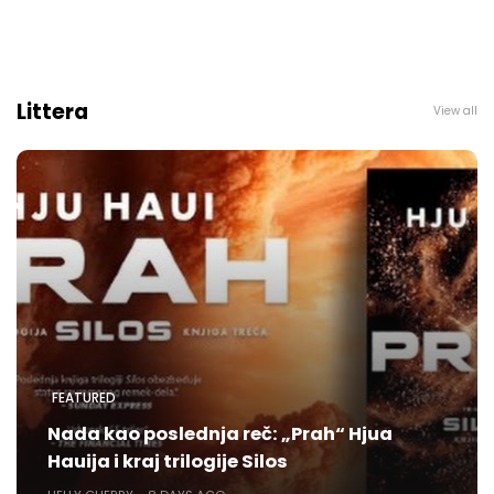
Littera
View all
FEATURED
Nada kao poslednja reč: „Prah“ Hjua
Hauija i kraj trilogije Silos