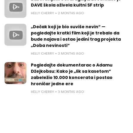
DAVE škola oživela kultni SF strip
HELLY CHERRY
2 MONTHS AGO
„Dečak koji je bio suviše nevin“ —
pogledajte kratki film koji je trebalo da
bude najava i ostao jedini trag projekta
„Doba nevinosti“
HELLY CHERRY
3 MONTHS AGO
Pogledajte dokumentarac o Adamu
Džejkobsu: Kako je „lik sa kasetom“
zabeležio 10.000 koncerata i postao
hroničar jedne ere
HELLY CHERRY
3 MONTHS AGO