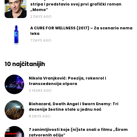
stripa i predstavio svoj prvi grafički roman
„Momo“
2 DAYS AGO
A CURE FOR WELLNESS (2017) – Za scenario nema
leka
7 DAYS AGO
10 najčitanijih
Nikola Vranjković: Poezija, rokenrol i
transcedencija otpora
3 YEARS AGO
Biohazard, Death Angel i Sworn Enemy: Tri
decenije žestine stale u jednu noć
8 DAYS AGO
7 zanimljivosti koje (ni)ste znali o filmu „Širom
zatvorenih očiju“