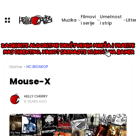
Filmovi
Umetnost
Muzika
Litte
i serije
i strip
Home
HC BIOSKOP
Mouse-X
HELLY CHERRY
6 YEARS AGO