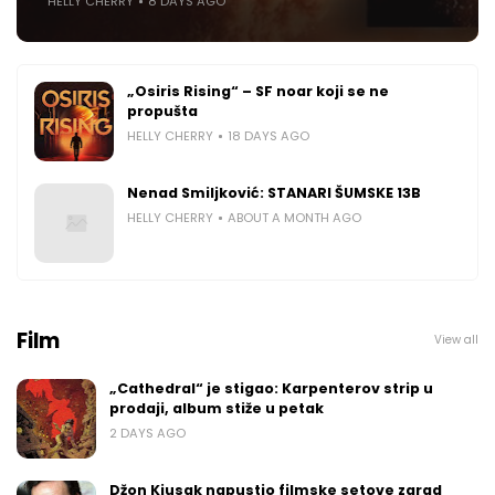
HELLY CHERRY
8 DAYS AGO
„Osiris Rising“ – SF noar koji se ne
propušta
HELLY CHERRY
18 DAYS AGO
Nenad Smiljković: STANARI ŠUMSKE 13B
HELLY CHERRY
ABOUT A MONTH AGO
Film
View all
„Cathedral“ je stigao: Karpenterov strip u
prodaji, album stiže u petak
2 DAYS AGO
Džon Kjusak napustio filmske setove zarad