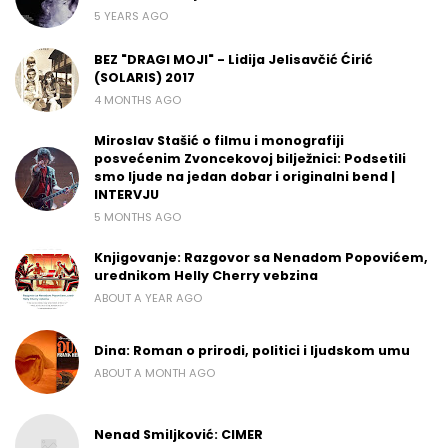
5 YEARS AGO
BEZ "DRAGI MOJI" - Lidija Jelisavčić Ćirić
(SOLARIS) 2017
4 MONTHS AGO
Miroslav Stašić o filmu i monografiji
posvećenim Zvoncekovoj bilježnici: Podsetili
smo ljude na jedan dobar i originalni bend |
INTERVJU
5 MONTHS AGO
Knjigovanje: Razgovor sa Nenadom Popovićem,
urednikom Helly Cherry vebzina
ABOUT A YEAR AGO
Dina: Roman o prirodi, politici i ljudskom umu
ABOUT A MONTH AGO
Nenad Smiljković: CIMER