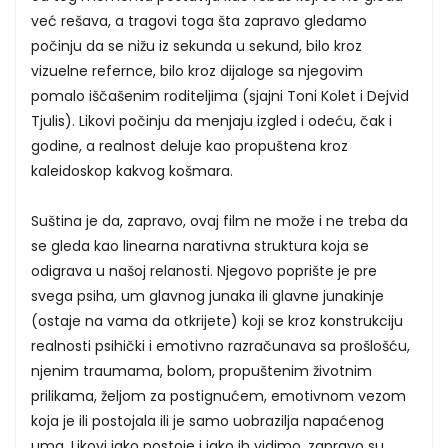
već rešava, a tragovi toga šta zapravo gledamo
počinju da se nižu iz sekunda u sekund, bilo kroz
vizuelne refernce, bilo kroz dijaloge sa njegovim
pomalo iščašenim roditeljima (sjajni Toni Kolet i Dejvid
Tjulis). Likovi počinju da menjaju izgled i odeću, čak i
godine, a realnost deluje kao propuštena kroz
kaleidoskop kakvog košmara.
Suština je da, zapravo, ovaj film ne može i ne treba da
se gleda kao linearna narativna struktura koja se
odigrava u našoj relanosti. Njegovo poprište je pre
svega psiha, um glavnog junaka ili glavne junakinje
(ostaje na vama da otkrijete) koji se kroz konstrukciju
realnosti psihički i emotivno razračunava sa prošlošću,
njenim traumama, bolom, propuštenim životnim
prilikama, željom za postignućem, emotivnom vezom
koja je ili postojala ili je samo uobrazilja napaćenog
uma. Likovi iako postoje i iako ih vidimo, zapravo su