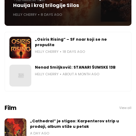
Hauija i kraj trilogije Silos
HELLY CHERRY
8 DAYS AGO
„Osiris Rising“ – SF noar koji se ne
propušta
HELLY CHERRY
18 DAYS AGO
Nenad Smiljković: STANARI ŠUMSKE 13B
HELLY CHERRY
ABOUT A MONTH AGO
Film
View all
„Cathedral“ je stigao: Karpenterov strip u
prodaji, album stiže u petak
A DAY AGO