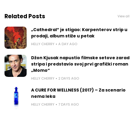
Related Posts
View all
„Cathedral“ je stigao: Karpenterov strip u
prodaji, album stiže u petak
HELLY CHERRY
A DAY AGO
Džon Kjusak napustio filmske setove zarad
stripa i predstavio svoj prvi grafički roman
„Momo“
HELLY CHERRY
2 DAYS AGO
A CURE FOR WELLNESS (2017) – Za scenario
nema leka
HELLY CHERRY
7 DAYS AGO