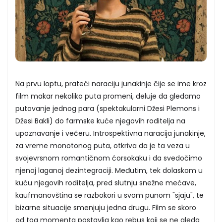
Na prvu loptu, prateći naraciju junakinje čije se ime kroz
film makar nekoliko puta promeni, deluje da gledamo
putovanje jednog para (spektakularni Džesi Plemons i
Džesi Bakli) do farmske kuće njegovih roditelja na
upoznavanje i večeru. Introspektivna naracija junakinje,
za vreme monotonog puta, otkriva da je ta veza u
svojevrsnom romantičnom ćorsokaku i da svedočimo
njenoj laganoj dezintegraciji. Međutim, tek dolaskom u
kuću njegovih roditelja, pred slutnju snežne mećave,
kaufmanovština se razbokori u svom punom "sjaju", te
bizarne situacije smenjuju jedna drugu. Film se skoro
od tog momenta postavlja kao rebus koji se ne gleda