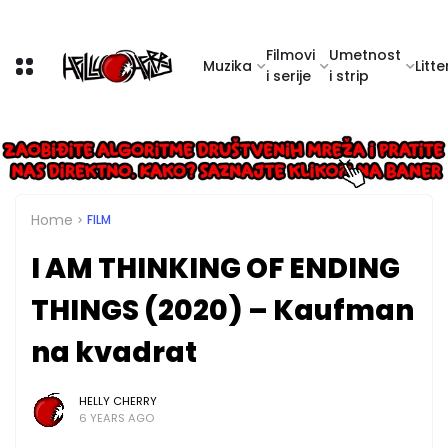
Filmovi
Umetnost
Muzika
Litte
i serije
i strip
Home
FILM
I AM THINKING OF ENDING
THINGS (2020) – Kaufman
na kvadrat
HELLY CHERRY
6 YEARS AGO