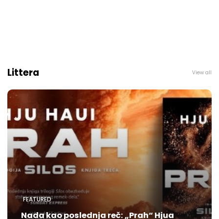
Littera
View all
FEATURED
Nada kao poslednja reč: „Prah“ Hjua