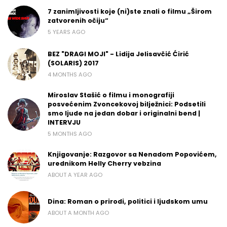
7 zanimljivosti koje (ni)ste znali o filmu „Širom
zatvorenih očiju“
5 YEARS AGO
BEZ "DRAGI MOJI" - Lidija Jelisavčić Ćirić
(SOLARIS) 2017
4 MONTHS AGO
Miroslav Stašić o filmu i monografiji
posvećenim Zvoncekovoj bilježnici: Podsetili
smo ljude na jedan dobar i originalni bend |
INTERVJU
5 MONTHS AGO
Knjigovanje: Razgovor sa Nenadom Popovićem,
urednikom Helly Cherry vebzina
ABOUT A YEAR AGO
Dina: Roman o prirodi, politici i ljudskom umu
ABOUT A MONTH AGO