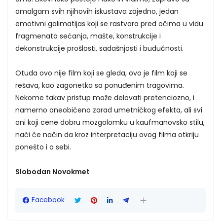
amalgam svih njihovih iskustava zajedno, jedan
emotivni galimatijas koji se rastvara pred očima u vidu
fragmenata sećanja, mašte, konstrukcije i
dekonstrukcije prošlosti, sadašnjosti i budućnosti.
Otuda ovo nije film koji se gleda, ovo je film koji se
rešava, kao zagonetka sa ponuđenim tragovima.
Nekome takav pristup može delovati pretenciozno, i
namerno oneobičeno zarad umetničkog efekta, ali svi
oni koji cene dobru mozgolomku u kaufmanovsko stilu,
naći će način da kroz interpretaciju ovog filma otkriju
ponešto i o sebi.
Slobodan Novokmet
Facebook