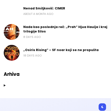
Nenad Smiljković: CIMER
ABOUT A MONTH AGO
Nada kao poslednja reč: „Prah“ Hjua Hauija i kraj
trilogije Silos
8 DAYS AGO
„Osiris Rising“ – SF noar koji se ne propušta
18 DAYS AGO
Arhiva