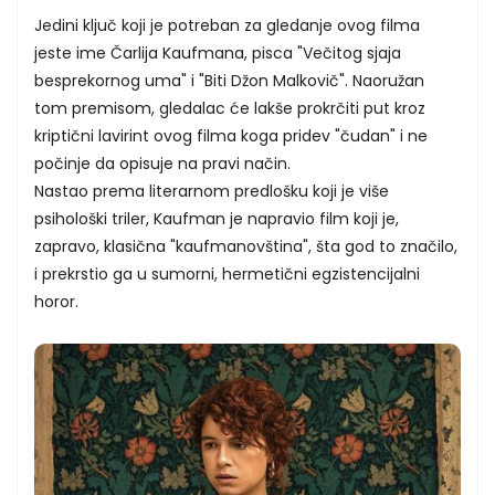
Jedini ključ koji je potreban za gledanje ovog filma
jeste ime Čarlija Kaufmana, pisca "Večitog sjaja
besprekornog uma" i "Biti Džon Malkovič". Naoružan
tom premisom, gledalac će lakše prokrčiti put kroz
kriptični lavirint ovog filma koga pridev "čudan" i ne
počinje da opisuje na pravi način.
Nastao prema literarnom predlošku koji je više
psihološki triler, Kaufman je napravio film koji je,
zapravo, klasična "kaufmanovština", šta god to značilo,
i prekrstio ga u sumorni, hermetični egzistencijalni
horor.