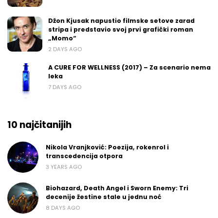
Džon Kjusak napustio filmske setove zarad
stripa i predstavio svoj prvi grafički roman
„Momo“
2 DAYS AGO
A CURE FOR WELLNESS (2017) – Za scenario nema
leka
7 DAYS AGO
10 najčitanijih
Nikola Vranjković: Poezija, rokenrol i
transcedencija otpora
3 YEARS AGO
Biohazard, Death Angel i Sworn Enemy: Tri
decenije žestine stale u jednu noć
8 DAYS AGO