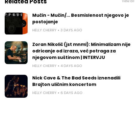
Related Posts
View all
Mučin - Mučin/... Besmislenost njegovo je
postojanje
HELLY CHERRY
3 DAYS AGO
Zoran Nikolić (jst mnml): Minimalizam nije
odricanje od izraza, već potraga za
njegovom suštinom | INTERVJU
HELLY CHERRY
4 DAYS AGO
Nick Cave & The Bad Seeds iznenadili
Brajton uličnim koncertom
HELLY CHERRY
6 DAYS AGO