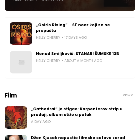
„Osiris Rising“ – SF noar koji se ne
propušta
HELLY CHERRY
17 DAYS AGO
Nenad Smiljković: STANARI ŠUMSKE 13B
HELLY CHERRY
ABOUT A MONTH AGO
Film
View all
„Cathedral“ je stigao: Karpenterov strip u
prodaji, album stiže u petak
A DAY AGO
Džon Kjusak napustio filmske setove zarad