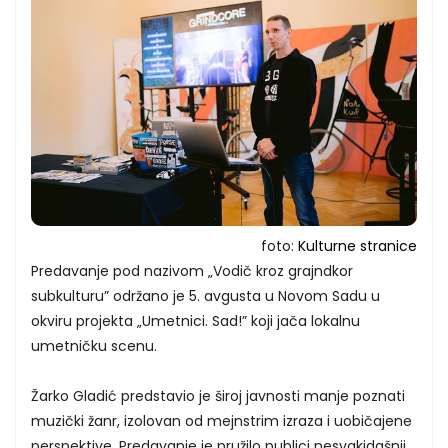
foto:
Kulturne stranice
Predavanje pod nazivom „Vodič kroz grajndkor
subkulturu” održano je 5. avgusta u Novom Sadu u
okviru projekta „Umetnici. Sad!” koji jača lokalnu
umetničku scenu.
Žarko Gladić predstavio je široj javnosti manje poznati
muzički žanr, izolovan od mejnstrim izraza i uobičajene
perspektive. Predavanje je pružilo publici nesvakidašnji