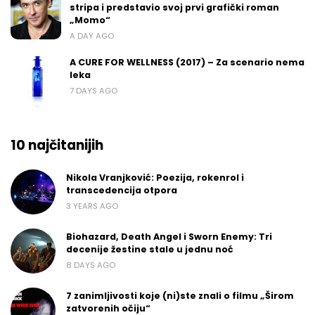
stripa i predstavio svoj prvi grafički roman
„Momo“
A DAY AGO
A CURE FOR WELLNESS (2017) – Za scenario nema
leka
7 DAYS AGO
10 najčitanijih
Nikola Vranjković: Poezija, rokenrol i
transcedencija otpora
3 YEARS AGO
Biohazard, Death Angel i Sworn Enemy: Tri
decenije žestine stale u jednu noć
8 DAYS AGO
7 zanimljivosti koje (ni)ste znali o filmu „Širom
zatvorenih očiju“