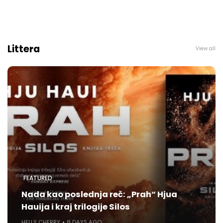
Littera
View all
FEATURED
Nada kao poslednja reč: „Prah“ Hjua
Hauija i kraj trilogije Silos
HELLY CHERRY
8 DAYS AGO