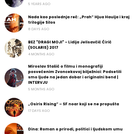
5 YEARS AGO
Nada kao poslednja reč: „Prah“ Hjua Hauija i kraj
trilogije Silos
8 DAYS AGO
BEZ "DRAGI MOJI" - Lidija Jelisavčić Ćirić
(SOLARIS) 2017
4 MONTHS AGO
Miroslav Stašić o filmu i monografiji
posvećenim Zvoncekovoj bilježnici: Podsetili
smo ljude na jedan dobar i originalni bend |
INTERVJU
5 MONTHS AGO
„Osiris Rising“ – SF noar koji se ne propušta
17 DAYS AGO
Dina: Roman o prirodi, politici i ljudskom umu