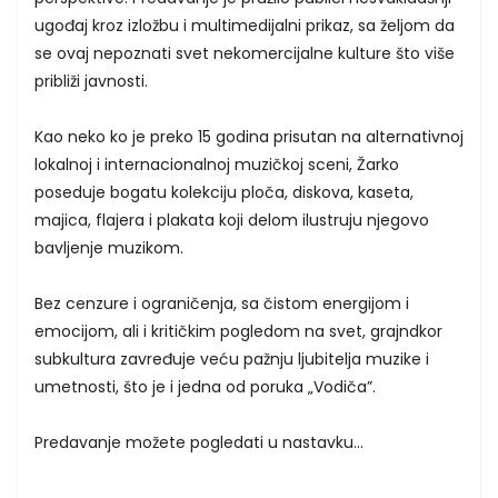
ugođaj kroz izložbu i multimedijalni prikaz, sa željom da
se ovaj nepoznati svet nekomercijalne kulture što više
približi javnosti.
Kao neko ko je preko 15 godina prisutan na alternativnoj
lokalnoj i internacionalnoj muzičkoj sceni, Žarko
poseduje bogatu kolekciju ploča, diskova, kaseta,
majica, flajera i plakata koji delom ilustruju njegovo
bavljenje muzikom.
Bez cenzure i ograničenja, sa čistom energijom i
emocijom, ali i kritičkim pogledom na svet, grajndkor
subkultura zavređuje veću pažnju ljubitelja muzike i
umetnosti, što je i jedna od poruka „Vodiča”.
Predavanje možete pogledati u nastavku...