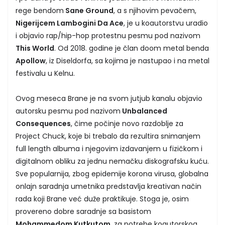
rege bendom
Sane Ground
, a s njihovim pevačem,
Nigerijcem Lambogini Da Ace
, je u koautorstvu uradio
i objavio rap/hip-hop protestnu pesmu pod nazivom
This World
. Od 2018. godine je član doom metal benda
Apollow
, iz Diseldorfa, sa kojima je nastupao i na metal
festivalu u Kelnu.
Ovog meseca Brane je na svom jutjub kanalu objavio
autorsku pesmu pod nazivom
Unbalanced
Consequences
, čime počinje novo razdoblje za
Project Chuck, koje bi trebalo da rezultira snimanjem
full length albuma i njegovim izdavanjem u fizičkom i
digitalnom obliku za jednu nemačku diskografsku kuću.
Sve popularnija, zbog epidemije korona virusa, globalna
onlajn saradnja umetnika predstavlja kreativan način
rada koji Brane već duže praktikuje. Stoga je, osim
provereno dobre saradnje sa basistom
Mohammedom Kutkutom
, za potrebe koautorskog