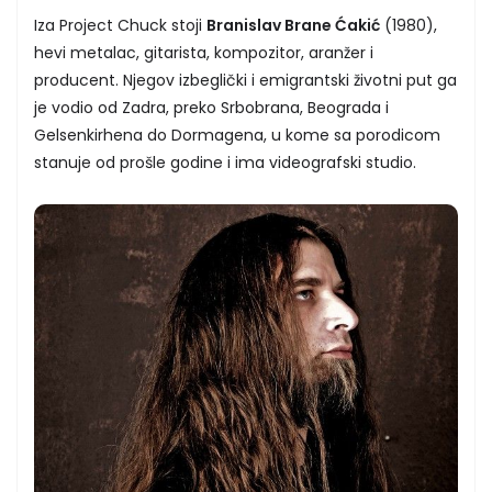
Iza Project Chuck stoji
Branislav Brane Ćakić
(1980),
hevi metalac, gitarista, kompozitor, aranžer i
producent. Njegov izbeglički i emigrantski životni put ga
je vodio od Zadra, preko Srbobrana, Beograda i
Gelsenkirhena do Dormagena, u kome sa porodicom
stanuje od prošle godine i ima videografski studio.