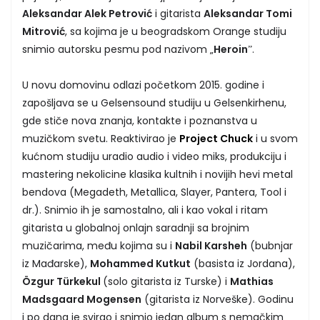
Aleksandar Alek Petrović
i gitarista
Aleksandar Tomi
Mitrović
, sa kojima je u beogradskom Orange studiju
snimio autorsku pesmu pod nazivom „
Heroin
ˮ.
U novu domovinu odlazi početkom 2015. godine i
zapošljava se u Gelsensound studiju u Gelsenkirhenu,
gde stiče nova znanja, kontakte i poznanstva u
muzičkom svetu. Reaktivirao je
Project Chuck
i u svom
kućnom studiju uradio audio i video miks, produkciju i
mastering nekolicine klasika kultnih i novijih hevi metal
bendova (Megadeth, Metallica, Slayer, Pantera, Tool i
dr.). Snimio ih je samostalno, ali i kao vokal i ritam
gitarista u globalnoj onlajn saradnji sa brojnim
muzičarima, među kojima su i
Nabil Karsheh
(bubnjar
iz Mađarske),
Mohammed Kutkut
(basista iz Jordana),
Özgur Türkekul
(solo gitarista iz Turske) i
Mathias
Madsgaard Mogensen
(gitarista iz Norveške). Godinu
i po dana je svirao i snimio jedan album s nemačkim