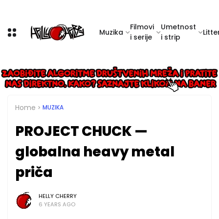
Filmovi
Umetnost
Muzika
Litte
i serije
i strip
Home
MUZIKA
PROJECT CHUCK —
globalna heavy metal
priča
HELLY CHERRY
6 YEARS AGO