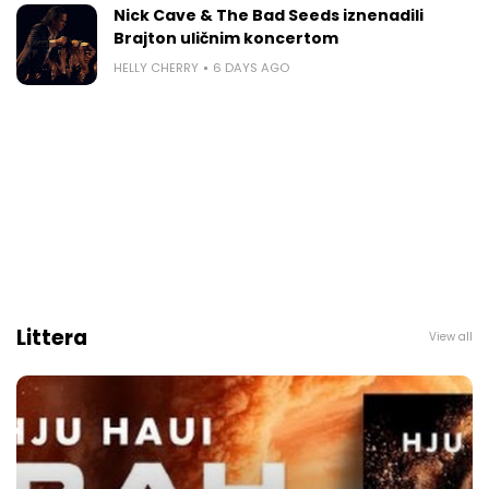
Nick Cave & The Bad Seeds iznenadili
Brajton uličnim koncertom
HELLY CHERRY
6 DAYS AGO
Littera
View all