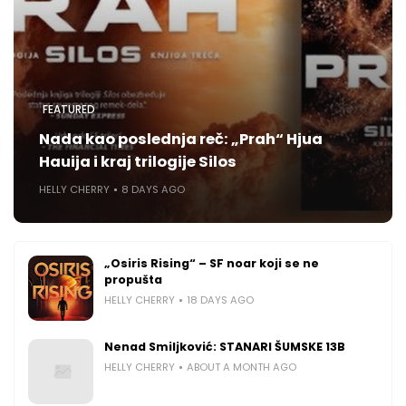
FEATURED
Nada kao poslednja reč: „Prah“ Hjua
Hauija i kraj trilogije Silos
HELLY CHERRY
8 DAYS AGO
„Osiris Rising“ – SF noar koji se ne
propušta
HELLY CHERRY
18 DAYS AGO
Nenad Smiljković: STANARI ŠUMSKE 13B
HELLY CHERRY
ABOUT A MONTH AGO