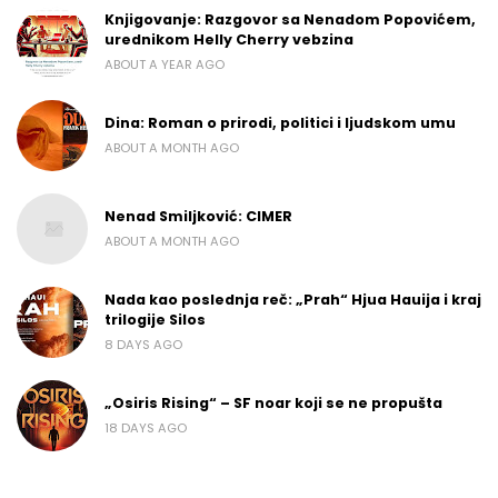
Knjigovanje: Razgovor sa Nenadom Popovićem,
urednikom Helly Cherry vebzina
ABOUT A YEAR AGO
Dina: Roman o prirodi, politici i ljudskom umu
ABOUT A MONTH AGO
Nenad Smiljković: CIMER
ABOUT A MONTH AGO
Nada kao poslednja reč: „Prah“ Hjua Hauija i kraj
trilogije Silos
8 DAYS AGO
„Osiris Rising“ – SF noar koji se ne propušta
18 DAYS AGO