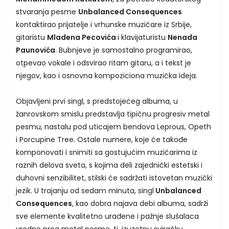
stvaranja pesme
Unbalanced Consequences
kontaktirao prijatelje i vrhunske muzičare iz Srbije,
gitaristu
Mladena Pecovića
i klavijaturistu
Nenada
Paunovića
. Bubnjeve je samostalno programirao,
otpevao vokale i odsvirao ritam gitaru, a i tekst je
njegov, kao i osnovna kompoziciona muzička ideja.
Objavljeni prvi singl, s predstojećeg albuma, u
žanrovskom smislu predstavlja tipičnu progresiv metal
pesmu, nastalu pod uticajem bendova Leprous, Opeth
i Porcupine Tree. Ostale numere, koje će takođe
komponovati i snimiti sa gostujućim muzičarima iz
raznih delova sveta, s kojima deli zajednički estetski i
duhovni senzibilitet, stilski će sadržati istovetan muzički
jezik. U trajanju od sedam minuta, singl
Unbalanced
Consequences
, kao dobra najava debi albuma, sadrži
sve elemente kvalitetno urađene i pažnje slušalaca
vredne prog metal pesme, tj. izuzetnu sviračku