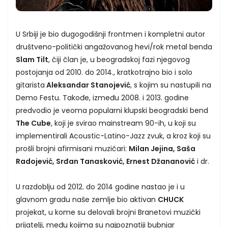
U Srbiji je bio dugogodišnji frontmen i kompletni autor
društveno-politički angažovanog hevi/rok metal benda
Slam Tilt
, čiji član je, u beogradskoj fazi njegovog
postojanja od 2010. do 2014., kratkotrajno bio i solo
gitarista
Aleksandar Stanojević
, s kojim su nastupili na
Demo Festu. Takođe, između 2008. i 2013. godine
predvodio je veoma popularni klupski beogradski bend
The Cube
, koji je svirao mainstream 90-ih, u koji su
implementirali Acoustic-Latino-Jazz zvuk, a kroz koji su
prošli brojni afirmisani muzičari:
Milan Jejina, Saša
Radojević, Srđan Tanasković, Ernest Džananović
i dr.
U razdoblju od 2012. do 2014 godine nastao je i u
glavnom gradu naše zemlje bio aktivan
CHUCK
projekat, u kome su delovali brojni Branetovi muzički
prijatelji, među kojima su najpoznatiji bubnjar