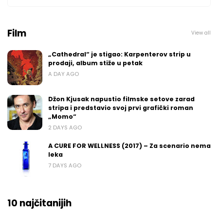
Film
View all
„Cathedral“ je stigao: Karpenterov strip u
prodaji, album stiže u petak
A DAY AGO
Džon Kjusak napustio filmske setove zarad
stripa i predstavio svoj prvi grafički roman
„Momo“
2 DAYS AGO
A CURE FOR WELLNESS (2017) – Za scenario nema
leka
7 DAYS AGO
10 najčitanijih