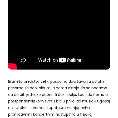
Branetu predstoji veliki posao na dovršavanju ostalih
pesama za debi album, a nama ostaje da se nadamo
da će biti jednako dobre, ili čak i bolje, kao i da ćemo u
postpandemijskom svetu biti u prilici da muzički ugođaj
u virutelnoj stvarnosti upotpunimo njegovim
promotivnim koncertnim nastupima u fizičkoj