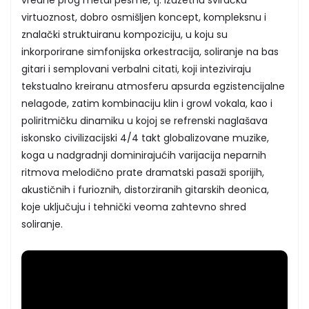
virtuoznost, dobro osmišljen koncept, kompleksnu i
znalački struktuiranu kompoziciju, u koju su
inkorporirane simfonijska orkestracija, soliranje na bas
gitari i semplovani verbalni citati, koji inteziviraju
tekstualno kreiranu atmosferu apsurda egzistencijalne
nelagode, zatim kombinaciju klin i growl vokala, kao i
poliritmičku dinamiku u kojoj se refrenski naglašava
iskonsko civilizacijski 4/4 takt globalizovane muzike,
koga u nadgradnji dominirajućih varijacija neparnih
ritmova melodično prate dramatski pasaži sporijih,
akustičnih i furioznih, distorziranih gitarskih deonica,
koje uključuju i tehnički veoma zahtevno shred
soliranje.