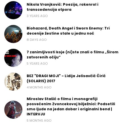
Nikola Vranjković: Poezija, rokenrol i
transcedencija otpora
3 YEARS AGO
Biohazard, Death Angel i Sworn Enemy: Tri
decenije žestine stale u jednu noć
8 DAYS AGO
7 zanimljivosti koje (ni)ste znali o filmu „Širom
zatvorenih očiju“
5 YEARS AGO
BEZ "DRAGI MOJI" - Lidija Jelisavčić Ćirić
(SOLARIS) 2017
4 MONTHS AGO
Miroslav Stašić o filmu i monografiji
posvećenim Zvoncekovoj bilježnici: Podsetili
smo ljude na jedan dobar i originalni bend |
INTERVJU
5 MONTHS AGO