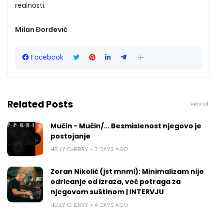
realnosti.
Milan Đorđević
Facebook
Related Posts
View all
Mučin - Mučin/... Besmislenost njegovo je
postojanje
HELLY CHERRY
3 DAYS AGO
Zoran Nikolić (jst mnml): Minimalizam nije
odricanje od izraza, već potraga za
njegovom suštinom | INTERVJU
HELLY CHERRY
4 DAYS AGO