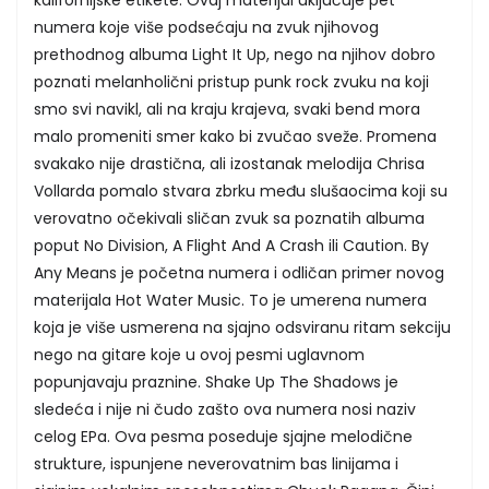
numera koje više podsećaju na zvuk njihovog
prethodnog albuma Light It Up, nego na njihov dobro
poznati melanholični pristup punk rock zvuku na koji
smo svi navikl, ali na kraju krajeva, svaki bend mora
malo promeniti smer kako bi zvučao sveže. Promena
svakako nije drastična, ali izostanak melodija Chrisa
Vollarda pomalo stvara zbrku među slušaocima koji su
verovatno očekivali sličan zvuk sa poznatih albuma
poput No Division, A Flight And A Crash ili Caution. By
Any Means je početna numera i odličan primer novog
materijala Hot Water Music. To je umerena numera
koja je više usmerena na sjajno odsviranu ritam sekciju
nego na gitare koje u ovoj pesmi uglavnom
popunjavaju praznine. Shake Up The Shadows je
sledeća i nije ni čudo zašto ova numera nosi naziv
celog EPa. Ova pesma poseduje sjajne melodične
strukture, ispunjene neverovatnim bas linijama i