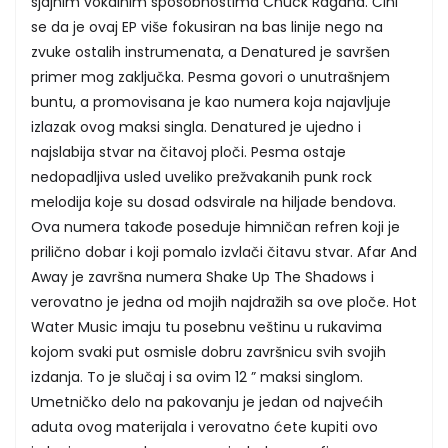
sjajnim vokalnim sposobnostima Chuck Ragana. Čini
se da je ovaj EP više fokusiran na bas linije nego na
zvuke ostalih instrumenata, a Denatured je savršen
primer mog zaključka. Pesma govori o unutrašnjem
buntu, a promovisana je kao numera koja najavljuje
izlazak ovog maksi singla. Denatured je ujedno i
najslabija stvar na čitavoj ploči. Pesma ostaje
nedopadljiva usled uveliko prežvakanih punk rock
melodija koje su dosad odsvirale na hiljade bendova.
Ova numera takođe poseduje himničan refren koji je
prilično dobar i koji pomalo izvlači čitavu stvar. Afar And
Away je završna numera Shake Up The Shadows i
verovatno je jedna od mojih najdražih sa ove ploče. Hot
Water Music imaju tu posebnu veštinu u rukavima
kojom svaki put osmisle dobru završnicu svih svojih
izdanja. To je slučaj i sa ovim 12 ” maksi singlom.
Umetničko delo na pakovanju je jedan od najvećih
aduta ovog materijala i verovatno ćete kupiti ovo