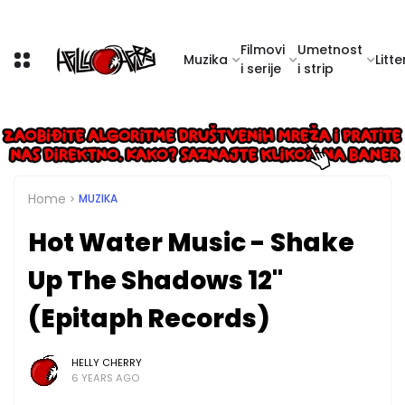
Filmovi
Umetnost
Muzika
Litte
i serije
i strip
Home
MUZIKA
Hot Water Music - Shake
Up The Shadows 12''
(Epitaph Records)
HELLY CHERRY
6 YEARS AGO