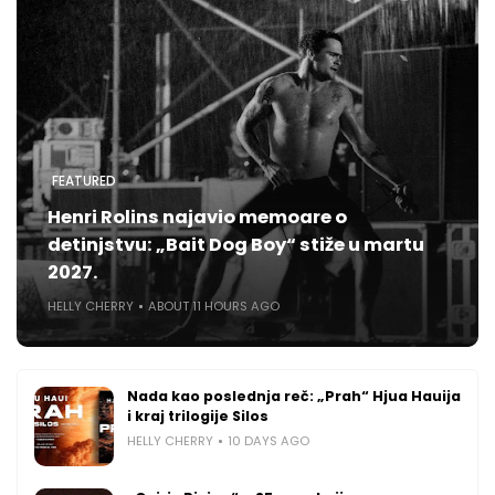
FEATURED
Henri Rolins najavio memoare o
detinjstvu: „Bait Dog Boy“ stiže u martu
2027.
HELLY CHERRY
ABOUT 11 HOURS AGO
Nada kao poslednja reč: „Prah“ Hjua Hauija
i kraj trilogije Silos
HELLY CHERRY
10 DAYS AGO