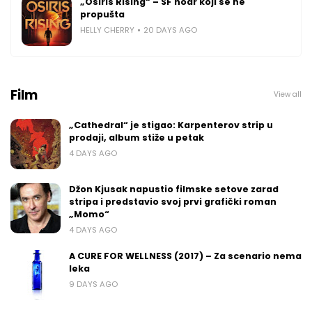
„Osiris Rising“ – SF noar koji se ne
propušta
HELLY CHERRY
20 DAYS AGO
Film
View all
„Cathedral“ je stigao: Karpenterov strip u
prodaji, album stiže u petak
4 DAYS AGO
Džon Kjusak napustio filmske setove zarad
stripa i predstavio svoj prvi grafički roman
„Momo“
4 DAYS AGO
A CURE FOR WELLNESS (2017) – Za scenario nema
leka
9 DAYS AGO