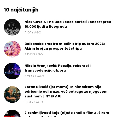
10 najčitanijih
Nick Cave & The Bad Seeds održali koncert pred
10.000 ljudi u Beogradu
A DAY AGO
Balkanska smotra mladih strip autora 2026:
Akirin broj za prosperitet stripa
2 DAYS AGO
Nikola Vranjković: Poezija, rokenrol i
transcedencija otpora
3 YEARS AGO
Zoran Nikolić (jst mnml): Minimalizam nije
odricanje od izraza, već potraga za njegovom
suštinom | INTERVJU
6 DAYS AGO
7 zanimljivosti koje (ni)ste znali o filmu „Širom