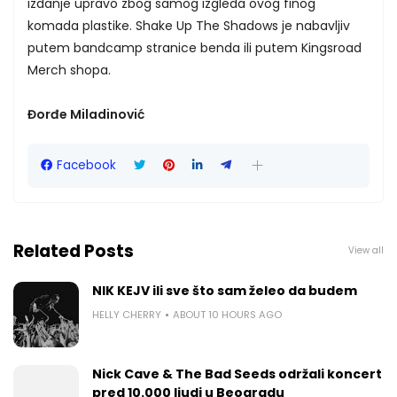
izdanje upravo zbog samog izgleda ovog finog
komada plastike. Shake Up The Shadows je nabavljiv
putem bandcamp stranice benda ili putem Kingsroad
Merch shopa.
Đorđe Miladinović
Facebook
Related Posts
View all
NIK KEJV ili sve što sam želeo da budem
HELLY CHERRY
ABOUT 10 HOURS AGO
Nick Cave & The Bad Seeds održali koncert
pred 10.000 ljudi u Beogradu