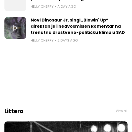
HELLY CHERRY
A DAY AGO
Novi Dinosaur Jr. singl „Blowin' Up“
direktan je i nedvosmislen komentar na
trenutnu društveno-političku klimu u SAD
HELLY CHERRY
2 DAYS AGO
Littera
View all