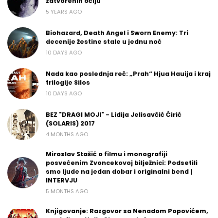
zatvorenih očiju“
5 YEARS AGO
Biohazard, Death Angel i Sworn Enemy: Tri
decenije žestine stale u jednu noć
10 DAYS AGO
Nada kao poslednja reč: „Prah“ Hjua Hauija i kraj
trilogije Silos
10 DAYS AGO
BEZ "DRAGI MOJI" - Lidija Jelisavčić Ćirić
(SOLARIS) 2017
4 MONTHS AGO
Miroslav Stašić o filmu i monografiji
posvećenim Zvoncekovoj bilježnici: Podsetili
smo ljude na jedan dobar i originalni bend |
INTERVJU
5 MONTHS AGO
Knjigovanje: Razgovor sa Nenadom Popovićem,