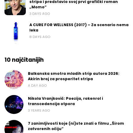
stripa i predstavio svoj prvi grafički roman
„Momo“
3 DAYS AGO
A CURE FOR WELLNESS (2017) – Za scenario nema
leka
8 DAYS AGO
10 najčitanijih
Balkanska smotra mladih strip autora 2026:
Akirin broj za prosperitet stripa
A DAY AGO
Nikola Vranjković: Poezija, rokenrol i
transcedencija otpora
3 YEARS AGO
7 zanimljivosti koje (ni)ste znali o filmu „Širom
zatvorenih očiju“