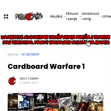
Filmovi
Umetnost
Muzika
Litte
i serije
i strip
Home
HC BIOSKOP
Cardboard Warfare 1
HELLY CHERRY
6 YEARS AGO