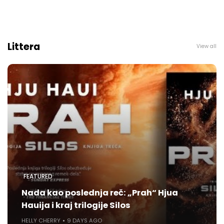
Littera
View all
FEATURED
Nada kao poslednja reč: „Prah“ Hjua
Hauija i kraj trilogije Silos
HELLY CHERRY
9 DAYS AGO