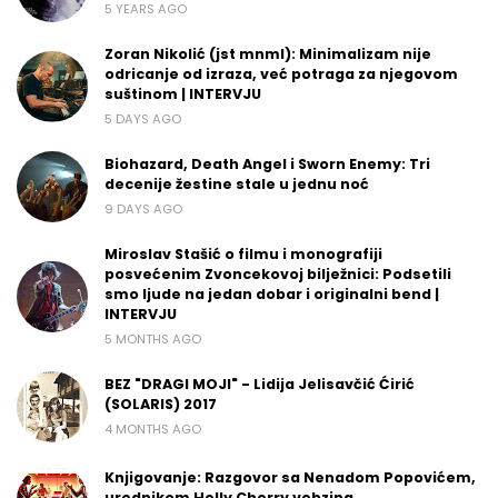
5 YEARS AGO
Zoran Nikolić (jst mnml): Minimalizam nije
odricanje od izraza, već potraga za njegovom
suštinom | INTERVJU
5 DAYS AGO
Biohazard, Death Angel i Sworn Enemy: Tri
decenije žestine stale u jednu noć
9 DAYS AGO
Miroslav Stašić o filmu i monografiji
posvećenim Zvoncekovoj bilježnici: Podsetili
smo ljude na jedan dobar i originalni bend |
INTERVJU
5 MONTHS AGO
BEZ "DRAGI MOJI" - Lidija Jelisavčić Ćirić
(SOLARIS) 2017
4 MONTHS AGO
Knjigovanje: Razgovor sa Nenadom Popovićem,
urednikom Helly Cherry vebzina