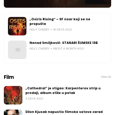
„Osiris Rising“ – SF noar koji se ne
propušta
HELLY CHERRY
19 DAYS AGO
Nenad Smiljković: STANARI ŠUMSKE 13B
HELLY CHERRY
ABOUT A MONTH AGO
Film
View all
„Cathedral“ je stigao: Karpenterov strip u
prodaji, album stiže u petak
3 DAYS AGO
Džon Kjusak napustio filmske setove zarad