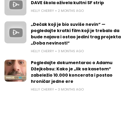
DAVE škola oživela kultni SF strip
HELLY CHERRY
2 MONTHS AGO
„Dečak koji je bio suviše nevin“ —
pogledajte kratki film koji je trebalo da
bude najava i ostao jedini trag projekta
„Doba nevinosti“
HELLY CHERRY
3 MONTHS AGO
Pogledajte dokumentarac o Adamu
Džejkobsu: Kako je „lik sa kasetom“
zabeležio 10.000 koncerata i postao
hroničar jedne ere
HELLY CHERRY
3 MONTHS AGO