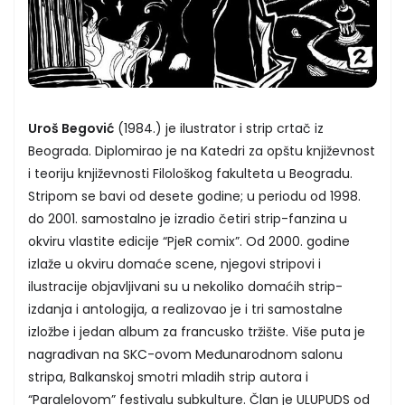
Uroš Begović
(1984.) je ilustrator i strip crtač iz
Beograda. Diplomirao je na Katedri za opštu književnost
i teoriju književnosti Filološkog fakulteta u Beogradu.
Stripom se bavi od desete godine; u periodu od 1998.
do 2001. samostalno je izradio četiri strip-fanzina u
okviru vlastite edicije “PjeR comix”. Od 2000. godine
izlaže u okviru domaće scene, njegovi stripovi i
ilustracije objavljivani su u nekoliko domaćih strip-
izdanja i antologija, a realizovao je i tri samostalne
izložbe i jedan album za francusko tržište. Više puta je
nagrađivan na SKC-ovom Međunarodnom salonu
stripa, Balkanskoj smotri mladih strip autora i
“Paralelovom” festivalu subkulture. Član je ULUPUDS od