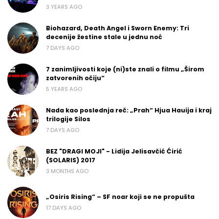
3 YEARS AGO
Biohazard, Death Angel i Sworn Enemy: Tri
decenije žestine stale u jednu noć
7 DAYS AGO
7 zanimljivosti koje (ni)ste znali o filmu „Širom
zatvorenih očiju“
5 YEARS AGO
Nada kao poslednja reč: „Prah“ Hjua Hauija i kraj
trilogije Silos
7 DAYS AGO
BEZ "DRAGI MOJI" - Lidija Jelisavčić Ćirić
(SOLARIS) 2017
3 MONTHS AGO
„Osiris Rising“ – SF noar koji se ne propušta
17 DAYS AGO