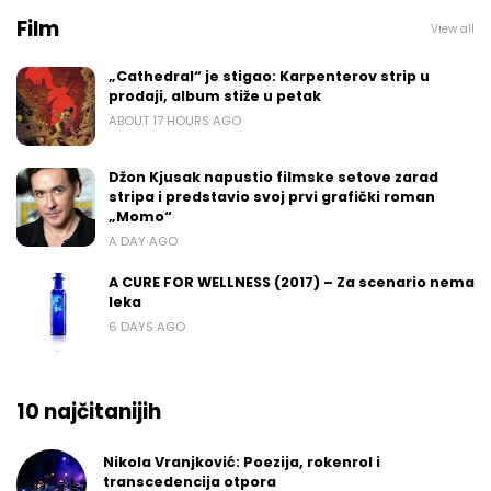
Film
View all
„Cathedral“ je stigao: Karpenterov strip u
prodaji, album stiže u petak
ABOUT 17 HOURS AGO
Džon Kjusak napustio filmske setove zarad
stripa i predstavio svoj prvi grafički roman
„Momo“
A DAY AGO
A CURE FOR WELLNESS (2017) – Za scenario nema
leka
6 DAYS AGO
10 najčitanijih
Nikola Vranjković: Poezija, rokenrol i
transcedencija otpora