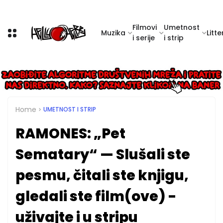
Filmovi
Umetnost
Muzika
Litte
i serije
i strip
Home
UMETNOST I STRIP
RAMONES: „Pet
Sematary“ — Slušali ste
pesmu, čitali ste knjigu,
gledali ste film(ove) -
uživajte i u stripu