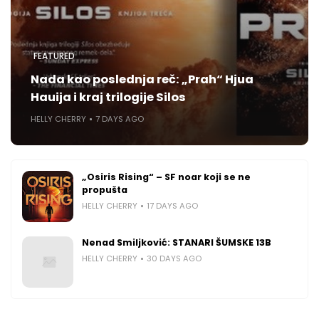
FEATURED
Nada kao poslednja reč: „Prah“ Hjua
Hauija i kraj trilogije Silos
HELLY CHERRY
7 DAYS AGO
„Osiris Rising“ – SF noar koji se ne
propušta
HELLY CHERRY
17 DAYS AGO
Nenad Smiljković: STANARI ŠUMSKE 13B
HELLY CHERRY
30 DAYS AGO