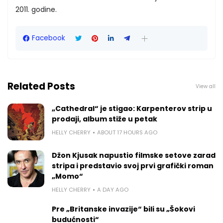
2011. godine.
Facebook
Related Posts
View all
„Cathedral“ je stigao: Karpenterov strip u
prodaji, album stiže u petak
HELLY CHERRY
ABOUT 17 HOURS AGO
Džon Kjusak napustio filmske setove zarad
stripa i predstavio svoj prvi grafički roman
„Momo“
HELLY CHERRY
A DAY AGO
Pre „Britanske invazije“ bili su „Šokovi
budućnosti“