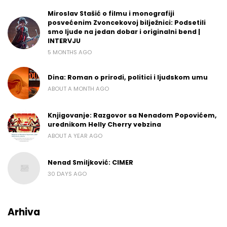
Miroslav Stašić o filmu i monografiji
posvećenim Zvoncekovoj bilježnici: Podsetili
smo ljude na jedan dobar i originalni bend |
INTERVJU
5 MONTHS AGO
Dina: Roman o prirodi, politici i ljudskom umu
ABOUT A MONTH AGO
Knjigovanje: Razgovor sa Nenadom Popovićem,
urednikom Helly Cherry vebzina
ABOUT A YEAR AGO
Nenad Smiljković: CIMER
30 DAYS AGO
Arhiva