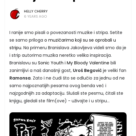
HELLY CHERRY
6 YEARS AGO
I ranije smo pisali o povezanosti muzike i stripa. Setite
se samo priloga
o muzičarima koji su se oprobali u
stripu
. Na primeru Branislava Jakovljeva videli smo da je
i strip autorima muzika neretko velika inspiracija.
Branislavu su
Sonic Youth
i
My Bloody Valentine
bili
zanimljivi a naš današnji gost,
Uroš Begović
je veliki fan
Ramonsa
. Zato i ne čudi što se odlučio za jednu od ne
samo najpoznatijih pesama ovog benda već i
najzgodnijih za adaptaciju. Slušali ste pesmu, čitali ste
knjigu, gledali ste film(ove) - uživajte i u stripu...