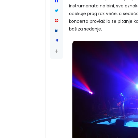
instrumenata na bini, sve oznake
očekuje prog rok veče, a sedeća
koncerta provlačilo se pitanje k
baš za sedenje.