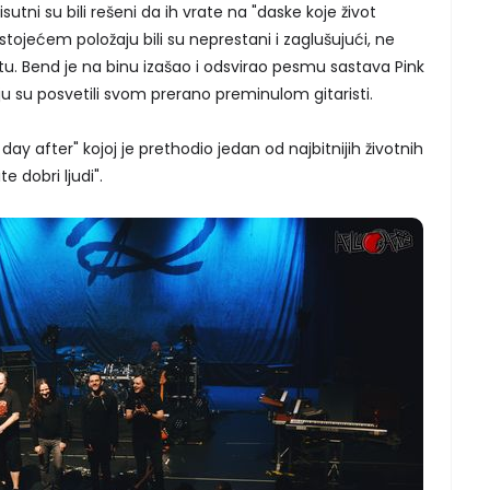
utni su bili rešeni da ih vrate na "daske koje život
 stojećem položaju bili su neprestani i zaglušujući, ne
. Bend je na binu izašao i odsvirao pesmu sastava Pink
ju su posvetili svom prerano preminulom gitaristi.
ay after" kojoj je prethodio jedan od najbitnijih životnih
e dobri ljudi".