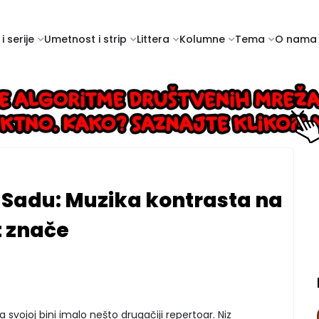
i serije
Umetnost i strip
Littera
Kolumne
Tema
O nama
 Sadu: Muzika kontrasta na
t znače
a svojoj bini imalo nešto drugačiji repertoar. Niz