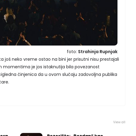
foto:
Strahinja Rupnjak
 još neko vreme ostao na bini jer prisutni nisu prestajali
m momentima je jos istaknutija bila povezanost
očigledna činjenica da u ovom slučaju zadovoljna publika
čare.
View all
worn
Pozorište: „Bezdan“ kao