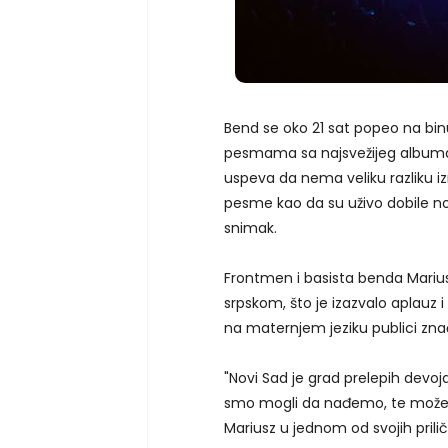
Bend se oko 21 sat popeo na bin
pesmama sa najsvežijeg albuma "W
uspeva da nema veliku razliku i
pesme kao da su uživo dobile n
snimak.
Frontmen i basista benda Mariu
srpskom, što je izazvalo aplauz i
na maternjem jeziku publici znač
"Novi Sad je grad prelepih devoj
smo mogli da nađemo, te možete
Mariusz u jednom od svojih prili