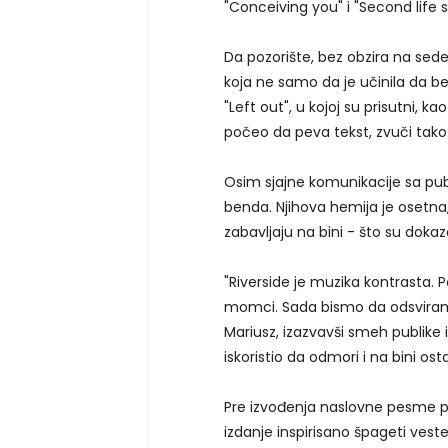
"Conceiving you" i "Second lif
Da pozorište, bez obzira na sede
koja ne samo da je učinila da b
"Left out", u kojoj su prisutni, k
počeo da peva tekst, zvuči tako
Osim sjajne komunikacije sa pub
benda. Njihova hemija je osetna,
zabavljaju na bini - što su dokazal
"Riverside je muzika kontrasta.
momci. Sada bismo da odsviramo
Mariusz, izazvavši smeh publike 
iskoristio da odmori i na bini osta
Pre izvođenja naslovne pesme po
izdanje inspirisano špageti vest