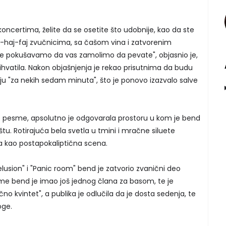
ncertima, želite da se osetite što udobnije, kao da ste
-haj-faj zvučnicima, sa čašom vina i zatvorenim
eme pokušavamo da vas zamolimo da pevate", objasnio je,
ihvatila. Nakon objašnjenja je rekao prisutnima da budu
u "za nekih sedam minuta", što je ponovo izazvalo salve
 pesme, apsolutno je odgovarala prostoru u kom je bend
ištu. Rotirajuća bela svetla u tmini i mračne siluete
da kao postapokaliptična scena.
sion" i "Panic room" bend je zatvorio zvanični deo
e bend je imao još jednog člana za basom, te je
no kvintet", a publika je odlučila da je dosta sedenja, te
oge.