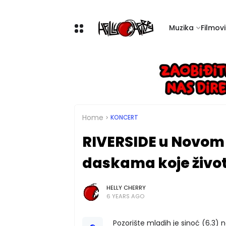
Muzika
Filmovi 
Home
KONCERT
RIVERSIDE u Novom
daskama koje živo
HELLY CHERRY
6 YEARS AGO
Pozorište mladih je sinoć (6.3) n