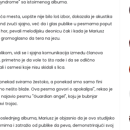
e syndrome" sa istoimenog albuma.
ća mesta, uopšte nije bilo loš izbor, dokazala je akustika
end zvuči sjajno, već da i glas publike u pesmama poput
ao hor, pevali melodijsku deonicu čak i kada je Mariusz
 gromoglasno da tera na jezu.
likom, vidi se i sjajna komunikacija između članova
 primetno je da vole to što rade i da se odlično
i i osmesi koje nisu skidali s lica.
 Ponekad sviramo žestoko, a ponekad smo samo fini
 nešto blaže. Ova pesma govori o apokalipsi", rekao je
i najavio pesmu "Guardian angel", koju je bubnjar
vi trojac.
slednjeg albuma, Mariusz je objasnio da je ovo studijsko
ernima i zatražio od publike da peva, demonstrirajući svoj