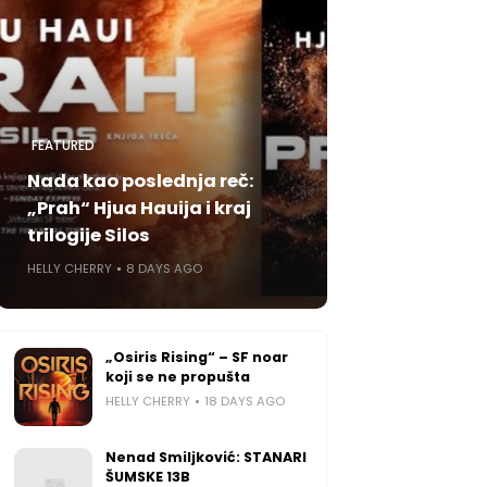
FEATURED
Nada kao poslednja reč:
„Prah“ Hjua Hauija i kraj
trilogije Silos
HELLY CHERRY
8 DAYS AGO
„Osiris Rising“ – SF noar
koji se ne propušta
HELLY CHERRY
18 DAYS AGO
Nenad Smiljković: STANARI
ŠUMSKE 13B