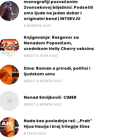
monografiji posvećenim
Zvoncekovoj bilježnici: Podsetili
smo ljude na jedan dobar i
originalni bend | INTERVJU
5 MONTHS AGO
Knjigovanje: Razgovor sa
Nenadom Popovićem,
urednikom Helly Cherry vebzina
ABOUT A YEAR AGO
Dina: Roman o prirodi, politici i
ljudskom umu
ABOUT A MONTH AGO
Nenad Smiljković: CIMER
ABOUT A MONTH AGO
Nada kao poslednja reč: „Prah“
Hjua Hauija i kraj trilogije Silos
8 DAYS AGO