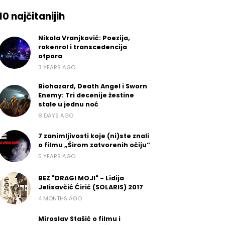
10 najčitanijih
Nikola Vranjković: Poezija,
rokenrol i transcedencija
otpora
3 YEARS AGO
Biohazard, Death Angel i Sworn
Enemy: Tri decenije žestine
stale u jednu noć
8 DAYS AGO
7 zanimljivosti koje (ni)ste znali
o filmu „Širom zatvorenih očiju“
5 YEARS AGO
BEZ "DRAGI MOJI" - Lidija
Jelisavčić Ćirić (SOLARIS) 2017
4 MONTHS AGO
Miroslav Stašić o filmu i