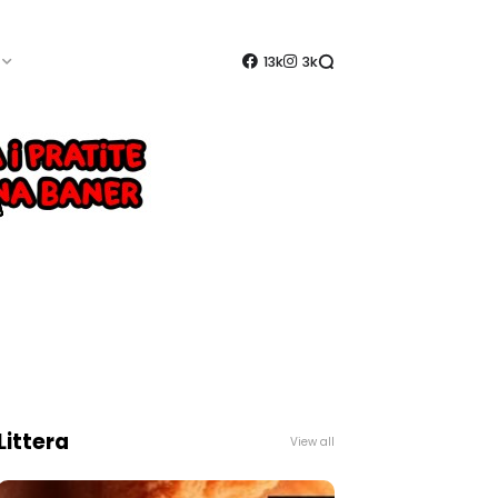
13k
3k
Littera
View all