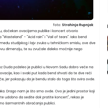
foto:
Strahinja Rupnjak
u, dočekan ovacijama publike i koncert otvorio
asteland" - "Acid rain" i "Vail of tears". Iako bend
zmeđu studijskog i lajv zvuka u tehničkom smislu, ove dve
ovu dimenziju, te su zvučale daleko moćnije nego
sz Duda poželeo je publici u Novom Sadu dobro veče na
 ovacije, kao i svaki put kada bend shvati da te dve reči
e, jer pokazuju da je bendu stalo do toga što svira ovde.
aka. Drago nam je što smo ovde. Ovo je jedini prostor koji
 udobno da sedite dok pratite koncert", rekao je
čno šarmantnih obraćanja publici.