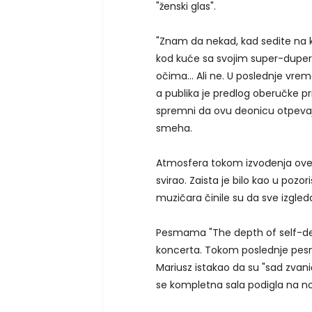
"ženski glas".
"Znam da nekad, kad sedite na ko
kod kuće sa svojim super-duper
očima... Ali ne. U poslednje vr
a publika je predlog oberučke pr
spremni da ovu deonicu otpevaj
smeha.
Atmosfera tokom izvođenja ove
svirao. Zaista je bilo kao u pozor
muzičara činile su da sve izgle
Pesmama "The depth of self-delu
koncerta. Tokom poslednje pesm
Mariusz istakao da su "sad zvanič
se kompletna sala podigla na n