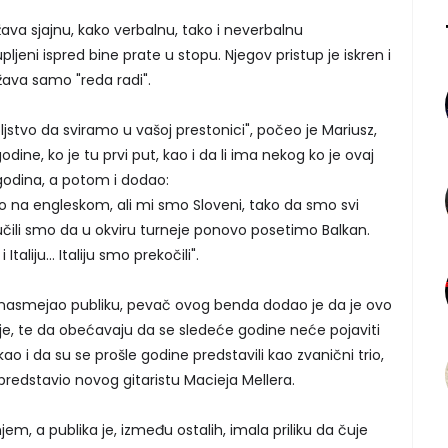
va sjajnu, kako verbalnu, tako i neverbalnu
ljeni ispred bine prate u stopu. Njegov pristup je iskren i
ava samo "reda radi".
jstvo da sviramo u vašoj prestonici", počeo je Mariusz,
dine, ko je tu prvi put, kao i da li ima nekog ko je ovaj
godina, a potom i dodao:
 na engleskom, ali mi smo Sloveni, tako da smo svi
učili smo da u okviru turneje ponovo posetimo Balkan.
taliju... Italiju smo prekočili".
r nasmejao publiku, pevač ovog benda dodao je da je ovo
je, te da obećavaju da se sledeće godine neće pojaviti
ao i da su se prošle godine predstavili kao zvanični trio,
 predstavio novog gitaristu Macieja Mellera.
jem, a publika je, između ostalih, imala priliku da čuje