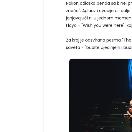
Nakon odlaska benda sa bine, pris
znače". Aplauz i ovacije u i dalje
jenjavajući ni u jednom momentu
Floyd - "Wish you were here", ko
Za kraj je odsvirana pesma "The d
saveta - "budite ujedinjeni i budit