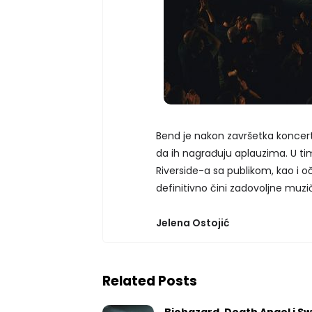
Bend je nakon završetka koncerta
da ih nagrađuju aplauzima. U ti
Riverside-a sa publikom, kao i 
definitivno čini zadovoljne muzi
Jelena Ostojić
Related Posts
Biohazard, Death Angel i S