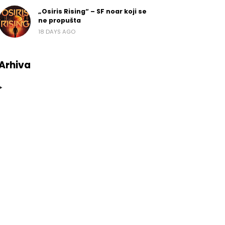
„Osiris Rising“ – SF noar koji se
ne propušta
18 DAYS AGO
Arhiva