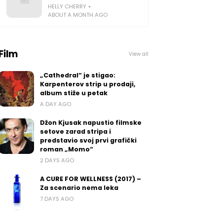
HELLY CHERRY
ABOUT A MONTH AGO
Film
View all
„Cathedral“ je stigao:
Karpenterov strip u prodaji,
album stiže u petak
A DAY AGO
Džon Kjusak napustio filmske
setove zarad stripa i
predstavio svoj prvi grafički
roman „Momo“
2 DAYS AGO
A CURE FOR WELLNESS (2017) –
Za scenario nema leka
7 DAYS AGO