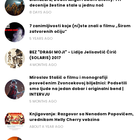
decenije žestine stale u jednu noć
8 DAYS AGO
7 zanimljivosti koje (ni)ste znali o filmu „Širom
zatvorenih očiju“
5 YEARS AGO
BEZ "DRAGI MOJI" - Lidija Jelisavčić Ćirić
(SOLARIS) 2017
4 MONTHS AGO
Miroslav Stašić o filmu i monografiji
posvećenim Zvoncekovoj bilježnici: Podsetili
smo ljude na jedan dobar i originalni bend |
INTERVJU
5 MONTHS AGO
Knjigovanje: Razgovor sa Nenadom Popovićem,
urednikom Helly Cherry vebzina
ABOUT A YEAR AGO