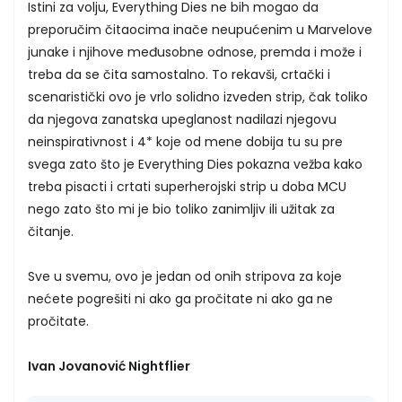
Istini za volju, Everything Dies ne bih mogao da
preporučim čitaocima inače neupućenim u Marvelove
junake i njihove međusobne odnose, premda i može i
treba da se čita samostalno. To rekavši, crtački i
scenaristički ovo je vrlo solidno izveden strip, čak toliko
da njegova zanatska upeglanost nadilazi njegovu
neinspirativnost i 4* koje od mene dobija tu su pre
svega zato što je Everything Dies pokazna vežba kako
treba pisacti i crtati superherojski strip u doba MCU
nego zato što mi je bio toliko zanimljiv ili užitak za
čitanje.
Sve u svemu, ovo je jedan od onih stripova za koje
nećete pogrešiti ni ako ga pročitate ni ako ga ne
pročitate.
Ivan Jovanović Nightflier