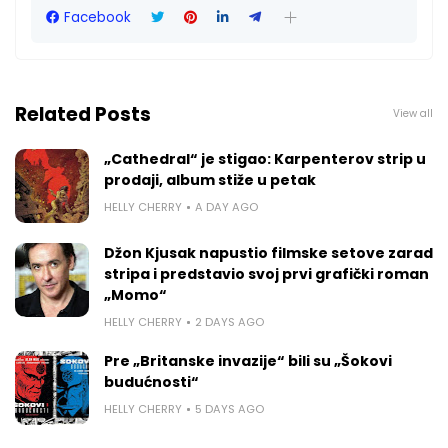
Facebook
Related Posts
View all
„Cathedral“ je stigao: Karpenterov strip u
prodaji, album stiže u petak
HELLY CHERRY
A DAY AGO
Džon Kjusak napustio filmske setove zarad
stripa i predstavio svoj prvi grafički roman
„Momo“
HELLY CHERRY
2 DAYS AGO
Pre „Britanske invazije“ bili su „Šokovi
budućnosti“
HELLY CHERRY
5 DAYS AGO