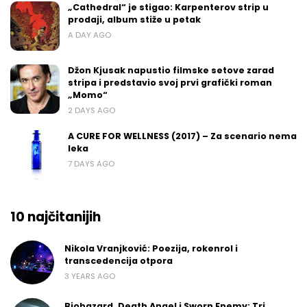
„Cathedral“ je stigao: Karpenterov strip u
prodaji, album stiže u petak
A DAY AGO
Džon Kjusak napustio filmske setove zarad
stripa i predstavio svoj prvi grafički roman
„Momo“
2 DAYS AGO
A CURE FOR WELLNESS (2017) – Za scenario nema
leka
7 DAYS AGO
10 najčitanijih
Nikola Vranjković: Poezija, rokenrol i
transcedencija otpora
3 YEARS AGO
Biohazard, Death Angel i Sworn Enemy: Tri