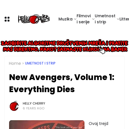
Filmovi
Umetnost
Muzika
Litte
i serije
i strip
Home
UMETNOST I STRIP
New Avengers, Volume 1:
Everything Dies
HELLY CHERRY
6 YEARS AGO
Ovaj trejd