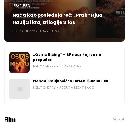
FEATURED
Nada kao poslednja reč: „Prah“ Hjua
Hauija i kraj trilogije Silos
HELLY CHERRY
8 DAYS AGO
„Osiris Rising“ – SF noar koji se ne
propušta
HELLY CHERRY
18 DAYS AGO
Nenad Smiljković: STANARI ŠUMSKE 13B
HELLY CHERRY
ABOUT A MONTH AGO
Film
View all