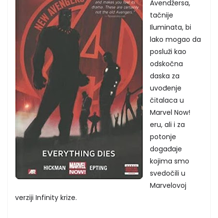
Avendžersa,
tačnije
Iluminata, bi
lako mogao da
posluži kao
odskočna
daska za
uvođenje
čitalaca u
Marvel Now!
eru, ali i za
potonje
događaje
kojima smo
svedočili u
Marvelovoj
verziji Infinity krize.