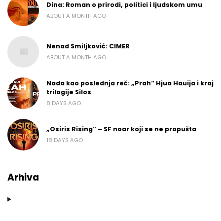
Dina: Roman o prirodi, politici i ljudskom umu
ABOUT A MONTH AGO
Nenad Smiljković: CIMER
ABOUT A MONTH AGO
Nada kao poslednja reč: „Prah“ Hjua Hauija i kraj
trilogije Silos
8 DAYS AGO
„Osiris Rising“ – SF noar koji se ne propušta
18 DAYS AGO
Arhiva