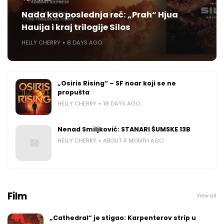
Nada kao poslednja reč: „Prah“ Hjua
Hauija i kraj trilogije Silos
HELLY CHERRY
8 DAYS AGO
„Osiris Rising“ – SF noar koji se ne
propušta
HELLY CHERRY
18 DAYS AGO
Nenad Smiljković: STANARI ŠUMSKE 13B
HELLY CHERRY
ABOUT A MONTH AGO
Film
View all
„Cathedral“ je stigao: Karpenterov strip u