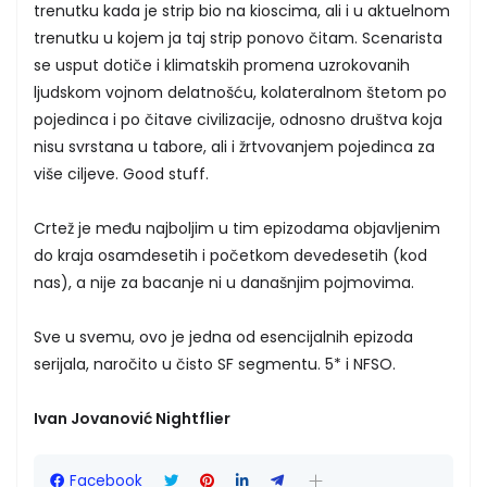
trenutku kada je strip bio na kioscima, ali i u aktuelnom
trenutku u kojem ja taj strip ponovo čitam. Scenarista
se usput dotiče i klimatskih promena uzrokovanih
ljudskom vojnom delatnošću, kolateralnom štetom po
pojedinca i po čitave civilizacije, odnosno društva koja
nisu svrstana u tabore, ali i žrtvovanjem pojedinca za
više ciljeve. Good stuff.
Crtež je među najboljim u tim epizodama objavljenim
do kraja osamdesetih i početkom devedesetih (kod
nas), a nije za bacanje ni u današnjim pojmovima.
Sve u svemu, ovo je jedna od esencijalnih epizoda
serijala, naročito u čisto SF segmentu. 5* i NFSO.
Ivan Jovanović Nightflier
Facebook