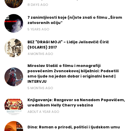
8 DAYS AGO
7 zanimljivosti koje (ni)ste znali o filmu „Širom
zatvorenih očiju“
5 YEARS AGO
BEZ "DRAGI MOJI" - Lidija Jelisavčić Ćirić
(SOLARIS) 2017
4 MONTHS AGO
Miroslav Stašić o filmu i monografiji
posvećenim Zvoncekovoj bilježnici: Podsetili
smo ljude na jedan dobar i originalni bend |
INTERVJU
5 MONTHS AGO
Knjigovanje: Razgovor sa Nenadom Popovićem,
urednikom Helly Cherry vebzina
ABOUT A YEAR AGO
Dina: Roman o prirodi, politici i ljudskom umu