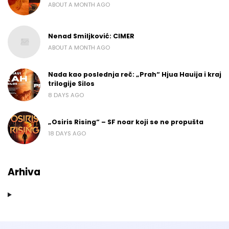
ABOUT A MONTH AGO
Nenad Smiljković: CIMER
ABOUT A MONTH AGO
Nada kao poslednja reč: „Prah“ Hjua Hauija i kraj
trilogije Silos
8 DAYS AGO
„Osiris Rising“ – SF noar koji se ne propušta
18 DAYS AGO
Arhiva