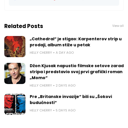
Related Posts
View all
„Cathedral“ je stigao: Karpenterov strip u
prodaji, album stiže u petak
HELLY CHERRY
A DAY AGO
Džon Kjusak napustio filmske setove zarad
stripa i predstavio svoj prvi grafički roman
„Momo“
HELLY CHERRY
2 DAYS AGO
Pre „Britanske invazije“ bili su „Šokovi
budućnosti“
HELLY CHERRY
5 DAYS AGO