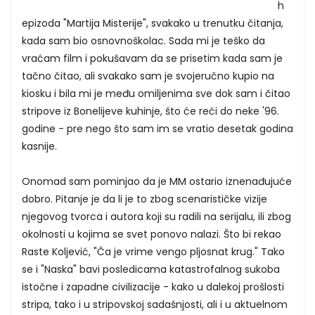
h
epizoda "Martija Misterije", svakako u trenutku čitanja,
kada sam bio osnovnoškolac. Sada mi je teško da
vraćam film i pokušavam da se prisetim kada sam je
tačno čitao, ali svakako sam je svojeručno kupio na
kiosku i bila mi je među omiljenima sve dok sam i čitao
stripove iz Bonelijeve kuhinje, što će reći do neke '96.
godine - pre nego što sam im se vratio desetak godina
kasnije.
Onomad sam pominjao da je MM ostario iznenađujuće
dobro. Pitanje je da li je to zbog scenarističke vizije
njegovog tvorca i autora koji su radili na serijalu, ili zbog
okolnosti u kojima se svet ponovo nalazi. Što bi rekao
Raste Koljević, "Ča je vrime vengo pljosnat krug." Tako
se i "Naska" bavi posledicama katastrofalnog sukoba
istočne i zapadne civilizacije - kako u dalekoj prošlosti
stripa, tako i u stripovskoj sadašnjosti, ali i u aktuelnom