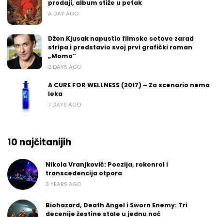
prodaji, album stiže u petak
A DAY AGO
Džon Kjusak napustio filmske setove zarad
stripa i predstavio svoj prvi grafički roman
„Momo“
2 DAYS AGO
A CURE FOR WELLNESS (2017) – Za scenario nema
leka
7 DAYS AGO
10 najčitanijih
Nikola Vranjković: Poezija, rokenrol i
transcedencija otpora
3 YEARS AGO
Biohazard, Death Angel i Sworn Enemy: Tri
decenije žestine stale u jednu noć