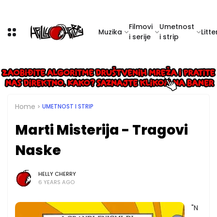
Filmovi
Umetnost
Muzika
Litte
i serije
i strip
Home
UMETNOST I STRIP
Marti Misterija - Tragovi
Naske
HELLY CHERRY
6 YEARS AGO
"N