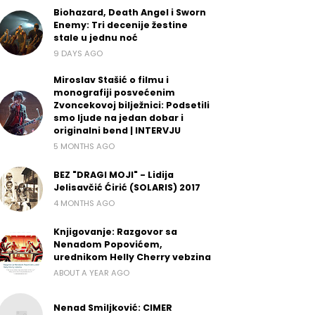
Biohazard, Death Angel i Sworn
Enemy: Tri decenije žestine
stale u jednu noć
9 DAYS AGO
Miroslav Stašić o filmu i
monografiji posvećenim
Zvoncekovoj bilježnici: Podsetili
smo ljude na jedan dobar i
originalni bend | INTERVJU
5 MONTHS AGO
BEZ "DRAGI MOJI" - Lidija
Jelisavčić Ćirić (SOLARIS) 2017
4 MONTHS AGO
Knjigovanje: Razgovor sa
Nenadom Popovićem,
urednikom Helly Cherry vebzina
ABOUT A YEAR AGO
Nenad Smiljković: CIMER