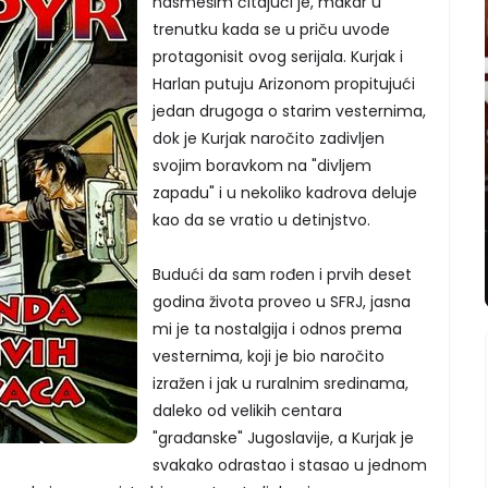
nasmešim čitajući je, makar u
trenutku kada se u priču uvode
protagonisit ovog serijala. Kurjak i
Harlan putuju Arizonom propitujući
jedan drugoga o starim vesternima,
dok je Kurjak naročito zadivljen
svojim boravkom na "divljem
zapadu" i u nekoliko kadrova deluje
kao da se vratio u detinjstvo.
Budući da sam rođen i prvih deset
godina života proveo u SFRJ, jasna
mi je ta nostalgija i odnos prema
vesternima, koji je bio naročito
izražen i jak u ruralnim sredinama,
daleko od velikih centara
"građanske" Jugoslavije, a Kurjak je
svakako odrastao i stasao u jednom