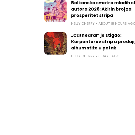
Balkanska smotra mladih st
autora 2026: Akirin broj za
prosperitet stripa
HELLY CHERRY
ABOUT 18 HOURS AG
„Cathedral“ je stigao:
Karpenterov strip u prodaji
album stiže u petak
HELLY CHERRY
3 DAYS AGO