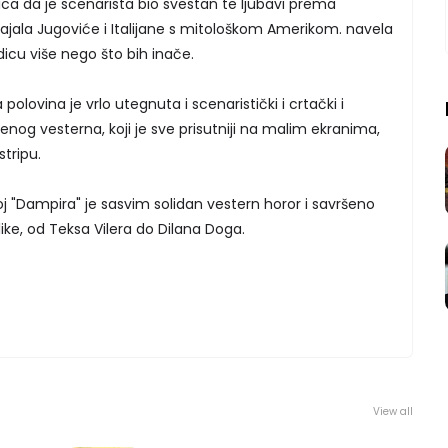
a da je scenarista bio svestan te ljubavi prema
pajala Jugoviće i Italijane s mitološkom Amerikom. navela
icu više nego što bih inače.
polovina je vrlo utegnuta i scenaristički i crtački i
nog vesterna, koji je sve prisutniji na malim ekranima,
tripu.
 "Dampira" je sasvim solidan vestern horor i savršeno
ike, od Teksa Vilera do Dilana Doga.
View all