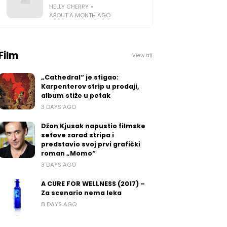
HELLY CHERRY
ABOUT A MONTH AGO
Film
View all
„Cathedral“ je stigao:
Karpenterov strip u prodaji,
album stiže u petak
3 DAYS AGO
Džon Kjusak napustio filmske
setove zarad stripa i
predstavio svoj prvi grafički
roman „Momo“
3 DAYS AGO
A CURE FOR WELLNESS (2017) –
Za scenario nema leka
8 DAYS AGO