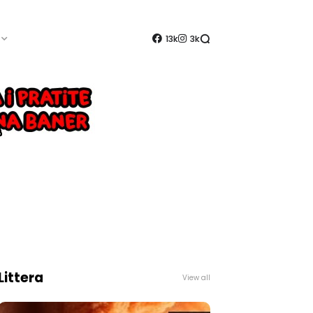
13k
3k
Littera
View all