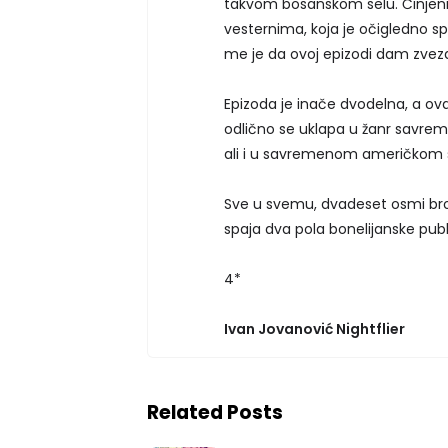
takvom bosanskom selu. Činjenic
vesternima, koja je očigledno s
me je da ovoj epizodi dam zvezd
Epizoda je inače dvodelna, a ova 
odlično se uklapa u žanr savreme
ali i u savremenom američkom s
Sve u svemu, dvadeset osmi broj
spaja dva pola bonelijanske publ
4*
Ivan Jovanović Nightflier
Related Posts