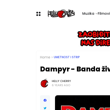
Muzika
Filmovi 
Home
UMETNOST I STRIP
Dampyr - Banda ži
HELLY CHERRY
6 YEARS AGO