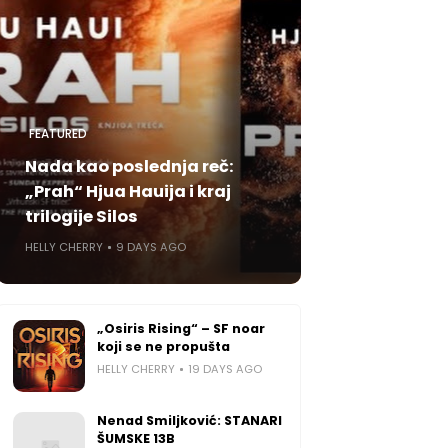
FEATURED
Nada kao poslednja reč:
„Prah“ Hjua Hauija i kraj
trilogije Silos
HELLY CHERRY
9 DAYS AGO
„Osiris Rising“ – SF noar
koji se ne propušta
HELLY CHERRY
19 DAYS AGO
Nenad Smiljković: STANARI
ŠUMSKE 13B