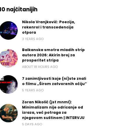
10 najčitanijih
Nikola Vranjković: Poezija,
rokenrol i transcedencija
otpora
3 YEARS AGO
Balkanska smotra mladih strip
autora 2026: Akirin broj za
prosperitet stripa
ABOUT 18 HOURS AGO
7 zanimljivosti koje (ni)ste znali
o filmu „Širom zatvorenih očiju“
5 YEARS AGO
Zoran Nikolić (jst mnml):
Minimalizam nije odricanje od
izraza, već potraga za
njegovom suštinom | INTERVJU
5 DAYS AGO