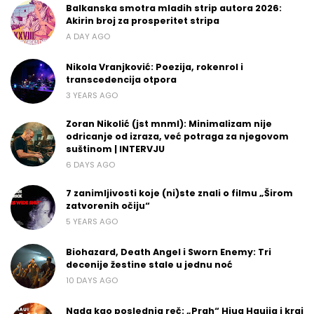
Balkanska smotra mladih strip autora 2026:
Akirin broj za prosperitet stripa
A DAY AGO
Nikola Vranjković: Poezija, rokenrol i
transcedencija otpora
3 YEARS AGO
Zoran Nikolić (jst mnml): Minimalizam nije
odricanje od izraza, već potraga za njegovom
suštinom | INTERVJU
6 DAYS AGO
7 zanimljivosti koje (ni)ste znali o filmu „Širom
zatvorenih očiju“
5 YEARS AGO
Biohazard, Death Angel i Sworn Enemy: Tri
decenije žestine stale u jednu noć
10 DAYS AGO
Nada kao poslednja reč: „Prah“ Hjua Hauija i kraj