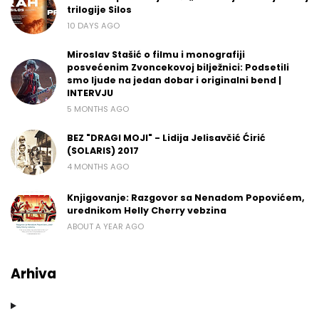
trilogije Silos
10 DAYS AGO
Miroslav Stašić o filmu i monografiji
posvećenim Zvoncekovoj bilježnici: Podsetili
smo ljude na jedan dobar i originalni bend |
INTERVJU
5 MONTHS AGO
BEZ "DRAGI MOJI" - Lidija Jelisavčić Ćirić
(SOLARIS) 2017
4 MONTHS AGO
Knjigovanje: Razgovor sa Nenadom Popovićem,
urednikom Helly Cherry vebzina
ABOUT A YEAR AGO
Arhiva