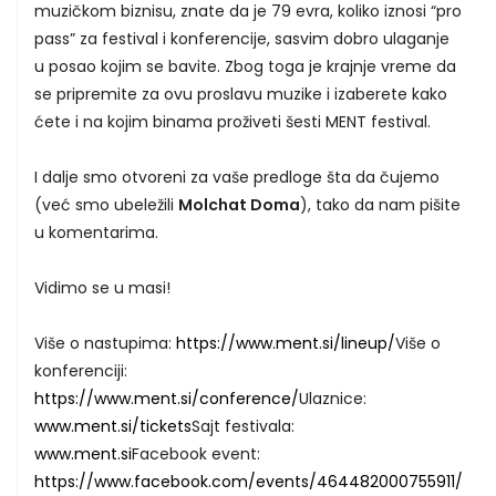
muzičkom biznisu, znate da je 79 evra, koliko iznosi “pro
pass” za festival i konferencije, sasvim dobro ulaganje
u posao kojim se bavite. Zbog toga je krajnje vreme da
se pripremite za ovu proslavu muzike i izaberete kako
ćete i na kojim binama proživeti šesti MENT festival.
I dalje smo otvoreni za vaše predloge šta da čujemo
(već smo ubeležili
Molchat Doma
), tako da nam pišite
u komentarima.
Vidimo se u masi!
Više o nastupima:
https://www.ment.si/lineup/
Više o
konferenciji:
https://www.ment.si/conference/
Ulaznice:
www.ment.si/tickets
Sajt festivala:
www.ment.si
Facebook event:
https://www.facebook.com/events/464482000755911/