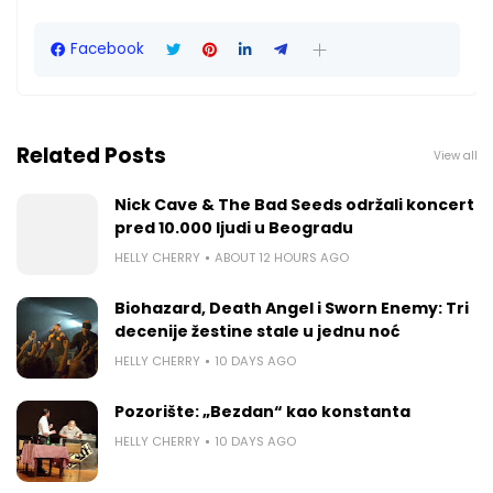
Facebook
Related Posts
View all
Nick Cave & The Bad Seeds održali koncert
pred 10.000 ljudi u Beogradu
HELLY CHERRY
ABOUT 12 HOURS AGO
Biohazard, Death Angel i Sworn Enemy: Tri
decenije žestine stale u jednu noć
HELLY CHERRY
10 DAYS AGO
Pozorište: „Bezdan“ kao konstanta
HELLY CHERRY
10 DAYS AGO