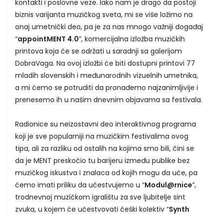
kontakti i poslovne veze. Iako nam je drago da postoji
biznis varijanta muzičkog sveta, mi se više ložimo na
onaj umetnički deo, pa je za nas mnogo važniji događaj
“
appointMENT 4.0
”, komercijalna izložba muzičkih
printova koja će se održati u saradnji sa galerijom
DobraVaga. Na ovoj izložbi će biti dostupni printovi 77
mladih slovenskih i međunarodnih vizuelnih umetnika,
a mi ćemo se potruditi da pronađemo najzanimljivije i
prenesemo ih u našim dnevnim objavama sa festivala.
Radionice su neizostavni deo interaktivnog programa
koji je sve popularniji na muzičkim festivalima ovog
tipa, ali za razliku od ostalih na kojima smo bili, čini se
da je MENT preskočio tu barijeru između publike bez
muzičkog iskustva i znalaca od kojih mogu da uče, pa
ćemo imati priliku da učestvujemo u “
Modul@rnice
”,
trodnevnoj muzičkom igralištu za sve ljubitelje sint
zvuka, u kojem će učestvovati češki kolektiv “
Synth