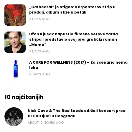
„Cathedral“ je stigao: Karpenterov strip u
prodaji, album stiže u petak
3 DAYS AGO
Džon Kjusak napustio filmske setove zarad
stripa i predstavio svoj prvi grafički roman
„Momo“
4 DAYS AGO
A CURE FOR WELLNESS (2017) – Za scenario nema
leka
9 DAYS AGO
10 najčitanijih
Nick Cave & The Bad Seeds održali koncert pred
10.000 ljudi u Beogradu
ABOUT 12 HOURS AGO