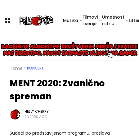
Filmovi
Umetnost
Muzika
Litte
i serije
i strip
Home
KONCERT
MENT 2020: Zvanično
spreman
HELLY CHERRY
7 YEARS AGO
Sudeći po predstavljenom programu, proslava