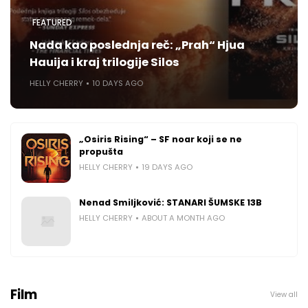
FEATURED
Nada kao poslednja reč: „Prah“ Hjua
Hauija i kraj trilogije Silos
HELLY CHERRY
10 DAYS AGO
„Osiris Rising“ – SF noar koji se ne
propušta
HELLY CHERRY
19 DAYS AGO
Nenad Smiljković: STANARI ŠUMSKE 13B
HELLY CHERRY
ABOUT A MONTH AGO
Film
View all