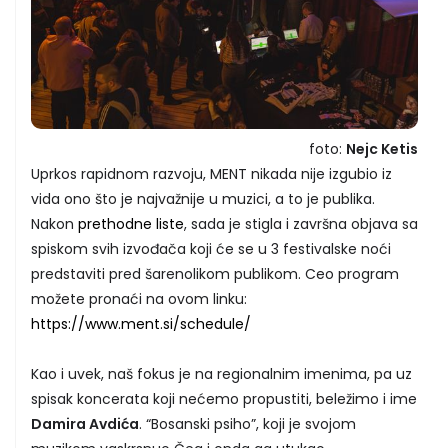
foto:
Nejc Ketis
Uprkos rapidnom razvoju, MENT nikada nije izgubio iz
vida ono što je najvažnije u muzici, a to je publika.
Nakon
prethodne liste
, sada je stigla i završna objava sa
spiskom svih izvođača koji će se u 3 festivalske noći
predstaviti pred šarenolikom publikom. Ceo program
možete pronaći na ovom linku:
https://www.ment.si/schedule/
Kao i uvek, naš fokus je na regionalnim imenima, pa uz
spisak koncerata koji nećemo propustiti, beležimo i ime
Damira Avdića
. “Bosanski psiho”, koji je svojom