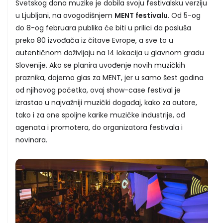
Svetskog dana muzike je dobila svoju festivalsku verziju
u Ljubljani, na ovogodišnjem
MENT festivalu
. Od 5-og
do 8-og februara publika će biti u prilici da posluša
preko 80 izvođača iz čitave Evrope, a sve to u
autentičnom doživljaju na 14 lokacija u glavnom gradu
Slovenije. Ako se planira uvođenje novih muzičkih
praznika, dajemo glas za MENT, jer u samo šest godina
od njihovog početka, ovaj show-case festival je
izrastao u najvažniji muzički događaj, kako za autore,
tako i za one spoljne karike muzičke industrije, od
agenata i promotera, do organizatora festivala i
novinara.