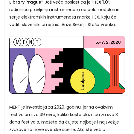
Library Prague
”. Još veća poslastica je “
HEX 1.0
”,
radionica pravljenja instrumenata od polumodularne
serije elektronskih instrumenata marke HEX, koju će
voditi slovenski umetnici Anže Sekelj i Staša Vrenka.
MENT je investicija za 2020. godinu, jer sa ovakvim
festivalom, za 39 evra, koliko košta ulaznica za sva 3
dana festivala, možete da čujete najbolje i najsvežije
zvukove sa nove svetske scene. Ako ste već u