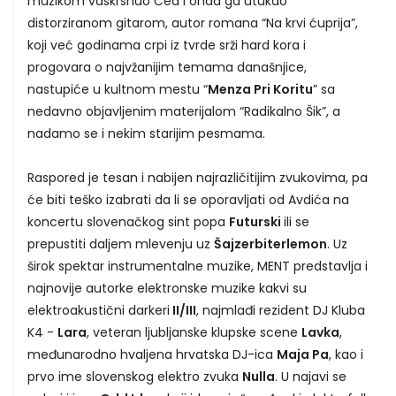
muzikom vaskrsnuo Čea i onda ga utukao
distorziranom gitarom, autor romana “Na krvi ćuprija”,
koji već godinama crpi iz tvrde srži hard kora i
progovara o najvžanijim temama današnjice,
nastupiće u kultnom mestu “
Menza Pri Koritu
” sa
nedavno objavljenim materijalom “Radikalno Šik”, a
nadamo se i nekim starijim pesmama.
Raspored je tesan i nabijen najrazličitijim zvukovima, pa
će biti teško izabrati da li se oporavljati od Avdića na
koncertu slovenačkog sint popa
Futurski
ili se
prepustiti daljem mlevenju uz
Šajzerbiterlemon
. Uz
širok spektar instrumentalne muzike, MENT predstavlja i
najnovije autorke elektronske muzike kakvi su
elektroakustični darkeri
II/III
, najmlađi rezident DJ Kluba
K4 -
Lara
, veteran ljubljanske klupske scene
Lavka
,
međunarodno hvaljena hrvatska DJ-ica
Maja Pa
, kao i
prvo ime slovenskog elektro zvuka
Nulla
. U najavi se