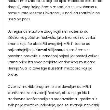
nalazi i ime
Odd Id
, uz koji ide opis “mađarski elektrofolk
dragulj”, zbog kojeg ćemo morati da se zavučemo u
tamu “Stare Mestne Elektrane”, u nadi da znatiželja ne
ubija na prvu.
Uz regionalne autore zbog kojih ne možemo da
iščekamo početak festivala, jako trzamo i na velika
imena koja će obeležiti ovogišnji MENT. Jedno od
najznačajnijih je
Kamal Vilijams
, kojem ćemo se
posebno posvetiti u narednoj objavi, jer postoji velika i
važna priča iza ovog projekta londonskog muzičara
Henrija Vua i čitave lige izuzetnih muzičara koji ga
prate.
Ovakav muzički program bio bi dovoljan da MENT
krunišemo za najvažniji festival, ali uz njega idu i
trodnevne konferencije sa predavačima i gostima iz
svih polja muzičke industrije, gde se stvaraju najvažniji