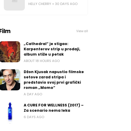
HELLY CHERRY
30 DAYS AGO
Film
View all
„Cathedral“ je stigao:
Karpenterov strip u prodaji,
album stiže u petak
ABOUT 18 HOURS AGO
Džon Kjusak napustio filmske
setove zarad stripa i
predstavio svoj prvi grafički
roman „Momo“
A DAY AGO
A CURE FOR WELLNESS (2017) –
Za scenario nema leka
6 DAYS AGO