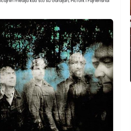
ticajnih medija kao što su Gardijan, Pičfork i Fajnenšnal