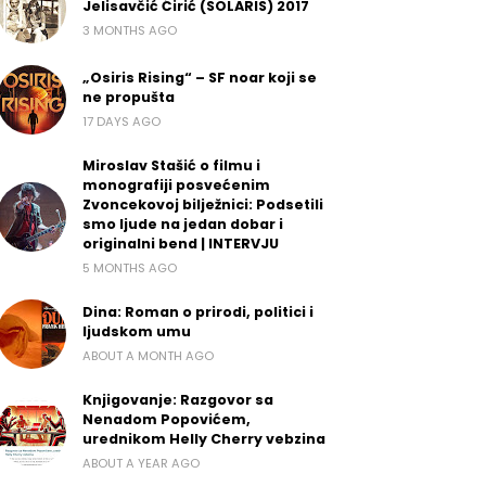
Jelisavčić Ćirić (SOLARIS) 2017
3 MONTHS AGO
„Osiris Rising“ – SF noar koji se
ne propušta
17 DAYS AGO
Miroslav Stašić o filmu i
monografiji posvećenim
Zvoncekovoj bilježnici: Podsetili
smo ljude na jedan dobar i
originalni bend | INTERVJU
5 MONTHS AGO
Dina: Roman o prirodi, politici i
ljudskom umu
ABOUT A MONTH AGO
Knjigovanje: Razgovor sa
Nenadom Popovićem,
urednikom Helly Cherry vebzina
ABOUT A YEAR AGO