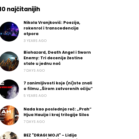
10 najčitanijih
Nikola Vranjković: Poezija,
rokenrol i transcedencija
otpora
3 YEARS AGO
Biohazard, Death Angel i Sworn
Enemy: Tri decenije žestine
stale u jednu noć
7 DAYS AGO
7 zanimljivosti koje (ni)ste znali
o filmu „Širom zatvorenih očiju“
5 YEARS AGO
Nada kao poslednja reč: „Prah“
Hjua Hauija i kraj trilogije Silos
7 DAYS AGO
BEZ "DRAGI MOJI" - Lidija