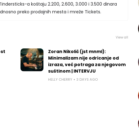
indersticks-a koštaju 2.200, 2.600, 3.000 i 3.500 dinara
dnosno preko prodajnih mesta i mreže Tickets.
View all
ost
Zoran Nikolić (jst mnml):
Minimalizam nije odricanje od
izraza, već potraga za njegovom
suštinom | INTERVJU
HELLY CHERRY
3 DAYS AGO