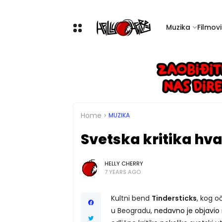
Muzika
Filmovi 
Home
MUZIKA
Svetska kritika hva
HELLY CHERRY
7 YEARS AGO
Kultni bend
Tindersticks
, kog o
u Beogradu,
nedavno je objavio