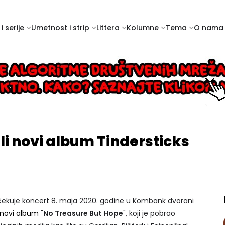
i serije
Umetnost i strip
Littera
Kolumne
Tema
O nama
li novi album Tindersticks
čekuje koncert 8. maja 2020. godine u Kombank dvorani
 novi album
"
No Treasure But Hope
", koji je pobrao