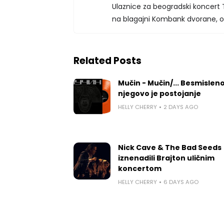
Ulaznice za beogradski koncert T
na blagajni Kombank dvorane, o
Related Posts
Mučin - Mučin/... Besmislen
njegovo je postojanje
HELLY CHERRY
2 DAYS AGO
Nick Cave & The Bad Seeds
iznenadili Brajton uličnim
koncertom
HELLY CHERRY
6 DAYS AGO