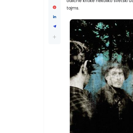
odlične kritike nekoliko svetski u
tajms.