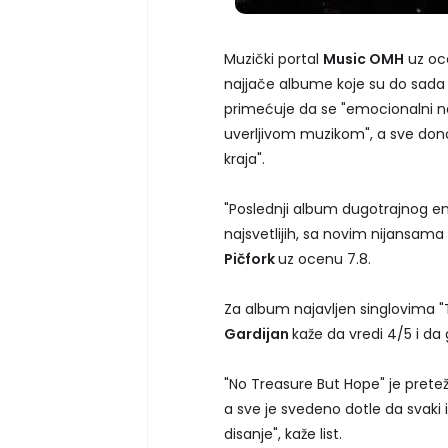
Muzički portal
Music OMH
uz oc
najjače albume koje su do sada o
primećuje da se "emocionalni na
uverljivom muzikom", a sve dono
kraja".
"Poslednji album dugotrajnog eng
najsvetlijih, sa novim nijansama 
Pičfork
uz ocenu 7.8.
Za album najavljen singlovima "T
Gardijan
kaže da vredi 4/5 i da
"No Treasure But Hope" je prete
a sve je svedeno dotle da svaki 
disanje", kaže list.