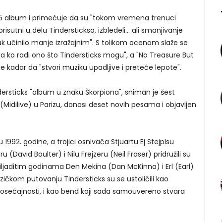
5 album i primećuje da su "tokom vremena trenuci
 prisutni u delu Tindersticksa, izbledeli... ali smanjivanje
uk učinilo manje izražajnim". S tolikom ocenom slaže se
 ko radi ono što Tindersticks mogu", a "No Treasure But
e kadar da "stvori muziku upadljive i preteće lepote".
dersticks "album u znaku Škorpiona", sniman je šest
 (Midilive) u Parizu, donosi deset novih pesama i objavljen
 1992. godine, a trojici osnivača Stjuartu Ej Stejplsu
u (David Boulter) i Nilu Frejzeru (Neil Fraser) pridružili su
iljaditim godinama Den Mekina (Dan McKinna) i Erl (Earl)
ičkom putovanju Tindersticks su se ustoličili kao
e osećajnosti, i kao bend koji sada samouvereno stvara