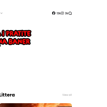
13k
3k
Littera
View all