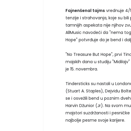
Fajnenšenal tajms
vrednuje 4/
tenzije i strahovanja, koje su bili
tamnijih aspekata nije njihov zv
AllMusic navodeći da "nema toga
Hope" potvrđuje da je bend i dalj
"No Treasure But Hope", prvi Tin
majskih dana u studiju "Midilajv"
je 15. novembra.
Tindersticks su nastali u Londonu
(Stuart A. Staples), Dejvidu Bolter
se i osvežili bend u poznim dveh
Harvin Džunior (Jr). Na svom muz
majstori suzdržanosti i pesničk
najbolje pesme svoje karijere.