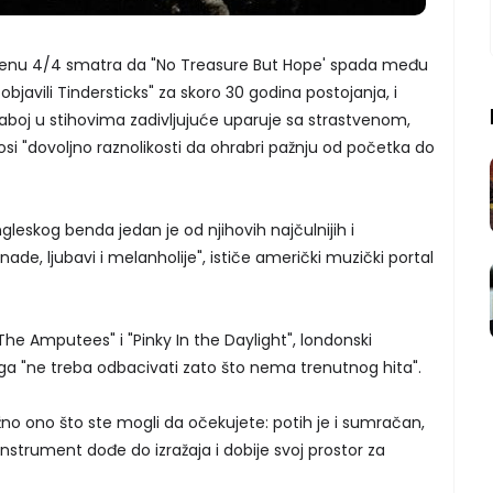
enu 4/4 smatra da "No Treasure But Hope' spada među
bjavili Tindersticks" za skoro 30 godina postojanja, i
boj u stihovima zadivljujuće uparuje sa strastvenom,
si "dovoljno raznolikosti da ohrabri pažnju od početka do
leskog benda jedan je od njihovih najčulnijih i
nade, ljubavi i melanholije", ističe američki muzički portal
he Amputees" i "Pinky In the Daylight", londonski
 ga "ne treba odbacivati zato što nema trenutnog hita".
žno ono što ste mogli da očekujete: potih je i sumračan,
instrument dođe do izražaja i dobije svoj prostor za