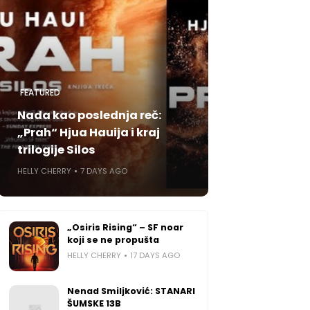
FEATURED
Nada kao poslednja reč:
„Prah“ Hjua Hauija i kraj
trilogije Silos
HELLY CHERRY
7 DAYS AGO
„Osiris Rising“ – SF noar
koji se ne propušta
HELLY CHERRY
17 DAYS AGO
Nenad Smiljković: STANARI
ŠUMSKE 13B