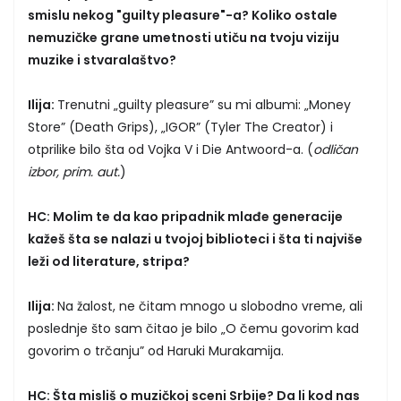
smislu nekog "guilty pleasure"-a? Koliko ostale
nemuzičke grane umetnosti utiču na tvoju viziju
muzike i stvaralaštvo?
Ilija:
Trenutni „guilty pleasure” su mi albumi: „Money
Store” (Death Grips), „IGOR” (Tyler The Creator) i
otprilike bilo šta od Vojka V i Die Antwoord-a. (
odličan
izbor, prim. aut.
)
HC: Molim te da kao pripadnik mlađe generacije
kažeš šta se nalazi u tvojoj biblioteci i šta ti najviše
leži od literature, stripa?
Ilija:
Na žalost, ne čitam mnogo u slobodno vreme, ali
poslednje što sam čitao je bilo „O čemu govorim kad
govorim o trčanju” od Haruki Murakamija.
HC: Šta misliš o muzičkoj sceni Srbije? Da li kod nas