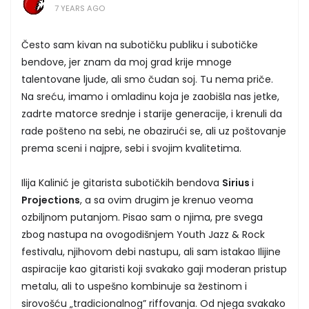
7 YEARS AGO
Često sam kivan na subotičku publiku i subotičke
bendove, jer znam da moj grad krije mnoge
talentovane ljude, ali smo čudan soj. Tu nema priče.
Na sreću, imamo i omladinu koja je zaobišla nas jetke,
zadrte matorce srednje i starije generacije, i krenuli da
rade pošteno na sebi, ne obazirući se, ali uz poštovanje
prema sceni i najpre, sebi i svojim kvalitetima.
Ilija Kalinić je gitarista subotičkih bendova
Sirius
i
Projections
, a sa ovim drugim je krenuo veoma
ozbiljnom putanjom. Pisao sam o njima, pre svega
zbog nastupa na ovogodišnjem Youth Jazz & Rock
festivalu, njihovom debi nastupu, ali sam istakao Ilijine
aspiracije kao gitaristi koji svakako gaji moderan pristup
metalu, ali to uspešno kombinuje sa žestinom i
sirovošću „tradicionalnog” riffovanja. Od njega svakako