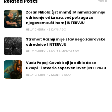
Related Posts
View all
Zoran Nikolić (jst mnml): Minimalizam nije
odricanje od izraza, već potraga za
njegovom suštinom | INTERVJU
HELLY CHERRY
5 DAYS AGO
Strahor: Važniji mi je stav nego žanrovske
odrednice | INTERVJU
HELLY CHERRY
ABOUT A MONTH AGO
Vudu Popaj: Čovek koji je odbio da se
uklopi - i stvorio sopstveni svet | INTERVJU
HELLY CHERRY
2 MONTHS AGO