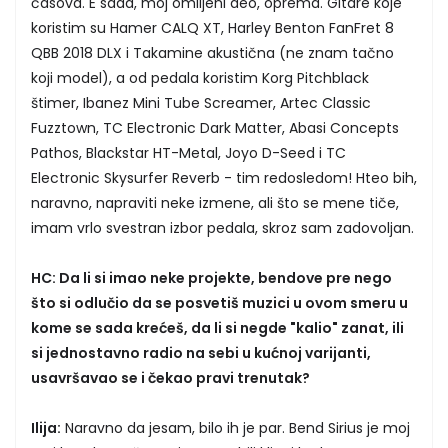
časova. E sada, moj omiljeni deo, oprema. Gitare koje
koristim su Hamer CALQ XT, Harley Benton FanFret 8
QBB 2018 DLX i Takamine akustična (ne znam tačno
koji model), a od pedala koristim Korg Pitchblack
štimer, Ibanez Mini Tube Screamer, Artec Classic
Fuzztown, TC Electronic Dark Matter, Abasi Concepts
Pathos, Blackstar HT-Metal, Joyo D-Seed i TC
Electronic Skysurfer Reverb - tim redosledom! Hteo bih,
naravno, napraviti neke izmene, ali što se mene tiče,
imam vrlo svestran izbor pedala, skroz sam zadovoljan.
HC: Da li si imao neke projekte, bendove pre nego
što si odlučio da se posvetiš muzici u ovom smeru u
kome se sada krećeš, da li si negde "kalio" zanat, ili
si jednostavno radio na sebi u kućnoj varijanti,
usavršavao se i čekao pravi trenutak?
Ilija:
Naravno da jesam, bilo ih je par. Bend Sirius je moj