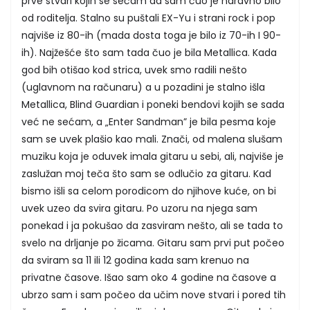
prve stvari kojih se sećam da sam čuo je naravno bilo
od roditelja. Stalno su puštali EX-Yu i strani rock i pop
najviše iz 80-ih (mada dosta toga je bilo iz 70-ih I 90-
ih). Najžešće što sam tada čuo je bila Metallica. Kada
god bih otišao kod strica, uvek smo radili nešto
(uglavnom na računaru) a u pozadini je stalno išla
Metallica, Blind Guardian i poneki bendovi kojih se sada
već ne sećam, a „Enter Sandman” je bila pesma koje
sam se uvek plašio kao mali. Znači, od malena slušam
muziku koja je oduvek imala gitaru u sebi, ali, najviše je
zaslužan moj teča što sam se odlučio za gitaru. Kad
bismo išli sa celom porodicom do njihove kuće, on bi
uvek uzeo da svira gitaru. Po uzoru na njega sam
ponekad i ja pokušao da zasviram nešto, ali se tada to
svelo na drljanje po žicama. Gitaru sam prvi put počeo
da sviram sa 11 ili 12 godina kada sam krenuo na
privatne časove. Išao sam oko 4 godine na časove a
ubrzo sam i sam počeo da učim nove stvari i pored tih