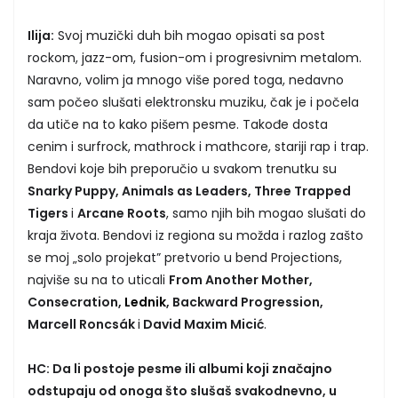
Ilija:
Svoj muzički duh bih mogao opisati sa post
rockom, jazz-om, fusion-om i progresivnim metalom.
Naravno, volim ja mnogo više pored toga, nedavno
sam počeo slušati elektronsku muziku, čak je i počela
da utiče na to kako pišem pesme. Takođe dosta
cenim i surfrock, mathrock i mathcore, stariji rap i trap.
Bendovi koje bih preporučio u svakom trenutku su
Snarky Puppy, Animals as Leaders, Three Trapped
Tigers
i
Arcane Roots
, samo njih bih mogao slušati do
kraja života. Bendovi iz regiona su možda i razlog zašto
se moj „solo projekat” pretvorio u bend Projections,
najviše su na to uticali
From Another Mother,
Consecration,
Lednik
, Backward Progression,
Marcell Roncsák
i
David Maxim Micić
.
HC: Da li postoje pesme ili albumi koji značajno
odstupaju od onoga što slušaš svakodnevno, u