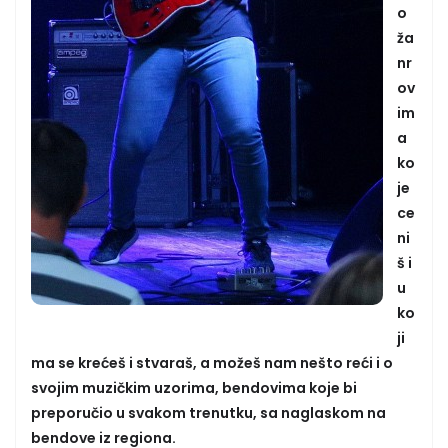
o
ža
nr
ov
im
a
ko
je
ce
ni
š i
u
ko
ji
ma se krećeš i stvaraš, a možeš nam nešto reći i o
svojim muzičkim uzorima, bendovima koje bi
preporučio u svakom trenutku, sa naglaskom na
bendove iz regiona.