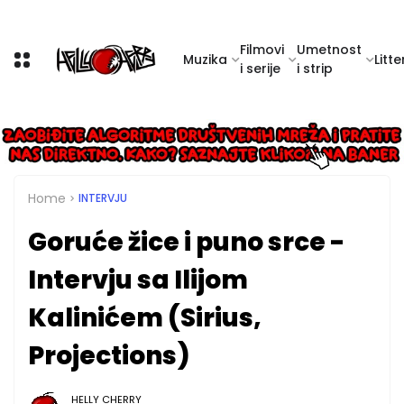
Filmovi
Umetnost
Muzika
Litte
i serije
i strip
Home
INTERVJU
Goruće žice i puno srce -
Intervju sa Ilijom
Kalinićem (Sirius,
Projections)
HELLY CHERRY