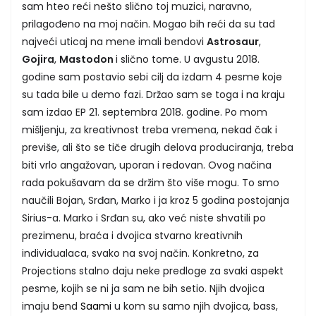
sam hteo reći nešto slično toj muzici, naravno,
prilagođeno na moj način. Mogao bih reći da su tad
najveći uticaj na mene imali bendovi
Astrosaur
,
Gojira
,
Mastodon
i slično tome. U avgustu 2018.
godine sam postavio sebi cilj da izdam 4 pesme koje
su tada bile u demo fazi. Držao sam se toga i na kraju
sam izdao EP 21. septembra 2018. godine. Po mom
mišljenju, za kreativnost treba vremena, nekad čak i
previše, ali što se tiče drugih delova produciranja, treba
biti vrlo angažovan, uporan i redovan. Ovog načina
rada pokušavam da se držim što više mogu. To smo
naučili Bojan, Srđan, Marko i ja kroz 5 godina postojanja
Sirius-a. Marko i Srđan su, ako već niste shvatili po
prezimenu, braća i dvojica stvarno kreativnih
individualaca, svako na svoj način. Konkretno, za
Projections stalno daju neke predloge za svaki aspekt
pesme, kojih se ni ja sam ne bih setio. Njih dvojica
imaju bend
Saami
u kom su samo njih dvojica, bass,