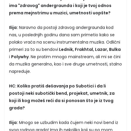
ima "zdravog" andergraunda i koji je tvoj odnos
prema mejnstrimu u muzici, umetnosti uopšte?
Ilija:
Naravno da postoji zdravog andergraunda kod
nas, u poslednjih godinu dana sam primetio kako se
polako vraća na scenu instrumentalna muzika. Odlični
primeri za to su bendovi
Lednik, Frakhtal, Lazar, Bulka
i
Polywhy
. Ne pratim mnogo mainstream, ali mi se čini
da muzika generalno, kao i sve druge umetnosti, stalno
napreduje.
HC: Koliko pratiš dešavanja po Subotici i da li
postoji neki subotički bend, projekat, umetnik, za
koji ili kog možeš reći da si ponosan što je iz tvog
grada?
Ilija:
Mnogo se uzbudim kada čujem neki novi bend iz
svog rodnog grada! Ima ih nekoliko koji su po mom