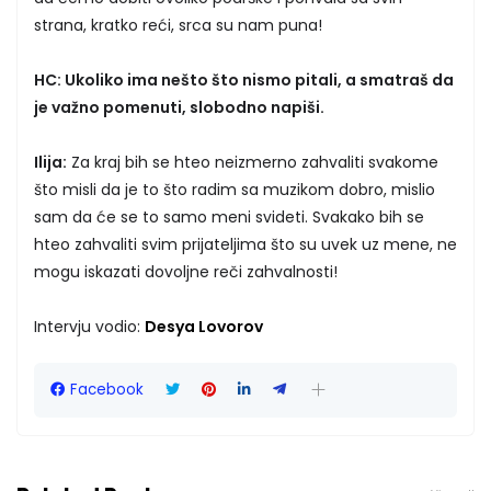
strana, kratko reći, srca su nam puna!
HC: Ukoliko ima nešto što nismo pitali, a smatraš da
je važno pomenuti, slobodno napiši.
Ilija:
Za kraj bih se hteo neizmerno zahvaliti svakome
što misli da je to što radim sa muzikom dobro, mislio
sam da će se to samo meni svideti. Svakako bih se
hteo zahvaliti svim prijateljima što su uvek uz mene, ne
mogu iskazati dovoljne reči zahvalnosti!
Intervju vodio:
Desya Lovorov
Facebook