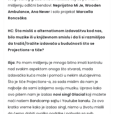
mišljenju odlični bendovi:
Neprijatno Mi Je, Wooden
Ambulance, Ana Never
i solo projekat
Marcella
Roncsáka
.
HC: Šta misliš o alternativnom izdavaštvu kod nas,
bilo muzike ili u književnom smislu i da li si razmišljao
da tražiš/tražite izdavača u budućnosti što se
Projections-a tiče?
Ilija:
Po mom mišljenju je mnogo bitno imati kontrolu
nad svakim aspektom onoga što stvaraš, mada
izdavačka kuća može i pomoći u nekim slučajevima.
Što je tiče Projections-a, za sada mislim da nam je
najbolje da sami izdajemo svoju muziku. Upravo kako
ovo pišem nam je izašao
novi singl Glacial
koji možete
naći našem
Bandcamp sajtu
i
Youtube kanalu
. Za ovo
kratko vreme kako je izašao singl, nismo u životu mislili
da ćemo dobiti ovoliko podrške i pohvala sa svih