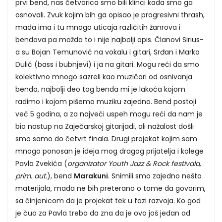
prvi bend, nas četvorica smo bili klinci kada smo ga
osnovali. Zvuk kojim bih ga opisao je progresivni thrash,
mada ima i tu mnogo uticaja različitih žanrova i
bendova pa možda to i nije najbolji opis. Članovi Sirius-
a su Bojan Temunović na vokalu i gitari, Srđan i Marko
Dulić (bass i bubnjevi) i ja na gitari. Mogu reći da smo
kolektivno mnogo sazreli kao muzičari od osnivanja
benda, najbolji deo tog benda mi je lakoća kojom
radimo i kojom pišemo muziku zajedno. Bend postoji
već 5 godina, a za najveći uspeh mogu reći da nam je
bio nastup na Zaječarskoj gitarijadi, ali nažalost došli
smo samo do četvrt finala. Drugi projekat kojim sam
mnogo ponosan je ideja mog dragog prijatelja i kolege
Pavla Zvekića (
organizator Youth Jazz & Rock festivala,
prim. aut.
), bend
Marakuni
. Snimili smo zajedno nešto
materijala, mada ne bih preterano o tome da govorim,
sa činjenicom da je projekat tek u fazi razvoja. Ko god
je čuo za Pavla treba da zna da je ovo još jedan od