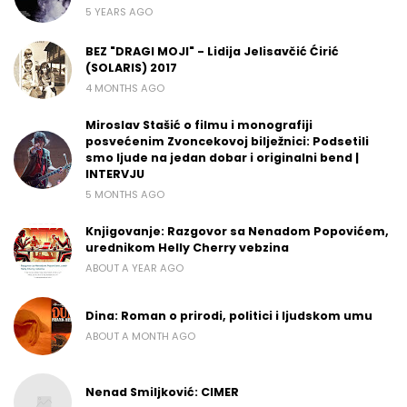
5 YEARS AGO
BEZ "DRAGI MOJI" - Lidija Jelisavčić Ćirić
(SOLARIS) 2017
4 MONTHS AGO
Miroslav Stašić o filmu i monografiji
posvećenim Zvoncekovoj bilježnici: Podsetili
smo ljude na jedan dobar i originalni bend |
INTERVJU
5 MONTHS AGO
Knjigovanje: Razgovor sa Nenadom Popovićem,
urednikom Helly Cherry vebzina
ABOUT A YEAR AGO
Dina: Roman o prirodi, politici i ljudskom umu
ABOUT A MONTH AGO
Nenad Smiljković: CIMER