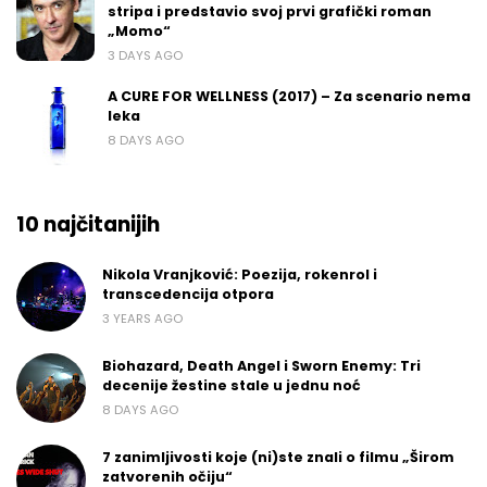
stripa i predstavio svoj prvi grafički roman
„Momo“
3 DAYS AGO
A CURE FOR WELLNESS (2017) – Za scenario nema
leka
8 DAYS AGO
10 najčitanijih
Nikola Vranjković: Poezija, rokenrol i
transcedencija otpora
3 YEARS AGO
Biohazard, Death Angel i Sworn Enemy: Tri
decenije žestine stale u jednu noć
8 DAYS AGO
7 zanimljivosti koje (ni)ste znali o filmu „Širom
zatvorenih očiju“