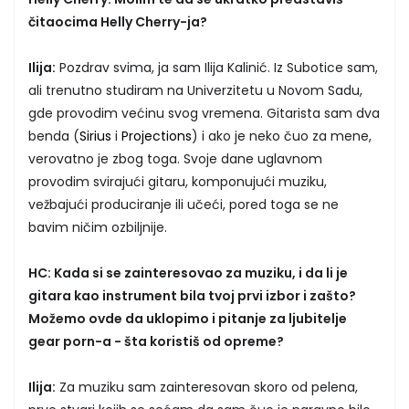
čitaocima Helly Cherry-ja?
Ilija:
Pozdrav svima, ja sam Ilija Kalinić. Iz Subotice sam,
ali trenutno studiram na Univerzitetu u Novom Sadu,
gde provodim većinu svog vremena. Gitarista sam dva
benda (
Sirius
i
Projections
) i ako je neko čuo za mene,
verovatno je zbog toga. Svoje dane uglavnom
provodim svirajući gitaru, komponujući muziku,
vežbajući produciranje ili učeći, pored toga se ne
bavim ničim ozbiljnije.
HC: Kada si se zainteresovao za muziku, i da li je
gitara kao instrument bila tvoj prvi izbor i zašto?
Možemo ovde da uklopimo i pitanje za ljubitelje
gear porn-a - šta koristiš od opreme?
Ilija:
Za muziku sam zainteresovan skoro od pelena,