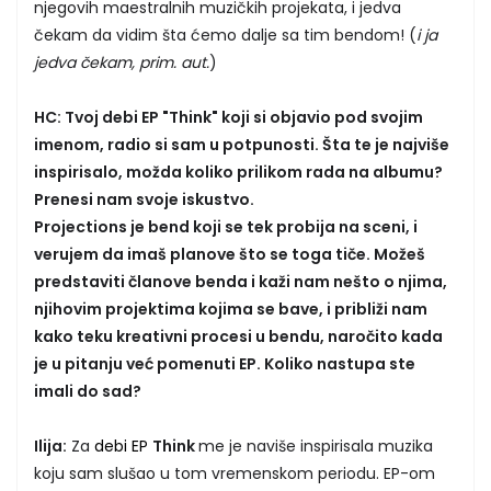
njegovih maestralnih muzičkih projekata, i jedva
čekam da vidim šta ćemo dalje sa tim bendom! (
i ja
jedva čekam, prim. aut.
)
HC: Tvoj debi EP "Think" koji si objavio pod svojim
imenom, radio si sam u potpunosti. Šta te je najviše
inspirisalo, možda koliko prilikom rada na albumu?
Prenesi nam svoje iskustvo.
Projections je bend koji se tek probija na sceni, i
verujem da imaš planove što se toga tiče. Možeš
predstaviti članove benda i kaži nam nešto o njima,
njihovim projektima kojima se bave, i približi nam
kako teku kreativni procesi u bendu, naročito kada
je u pitanju već pomenuti EP. Koliko nastupa ste
imali do sad?
Ilija:
Za
debi EP
Think
me je naviše inspirisala muzika
koju sam slušao u tom vremenskom periodu. EP-om