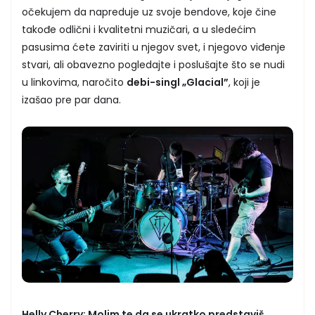
očekujem da napreduje uz svoje bendove, koje čine
takođe odlični i kvalitetni muzičari, a u sledećim
pasusima ćete zaviriti u njegov svet, i njegovo viđenje
stvari, ali obavezno pogledajte i poslušajte što se nudi
u linkovima, naročito
debi-singl „Glacial”
, koji je
izašao pre par dana.
Helly Cherry: Molim te da se ukratko predstaviš