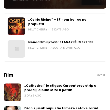
„Osiris Rising“ – SF noar koji se ne
propušta
HELLY CHERRY
18 DAYS AGO
Nenad Smiljković: STANARI ŠUMSKE 13B
HELLY CHERRY
ABOUT A MONTH AGO
Film
View all
„Cathedral“ je stigao: Karpenterov strip u
prodaji, album stiže u petak
2 DAYS AGO
Džon Kjusak napustio filmske setove zarad