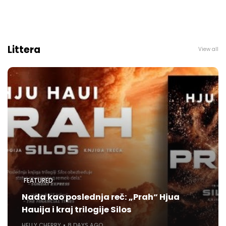
Littera
View all
FEATURED
Nada kao poslednja reč: „Prah“ Hjua
Hauija i kraj trilogije Silos
HELLY CHERRY
8 DAYS AGO