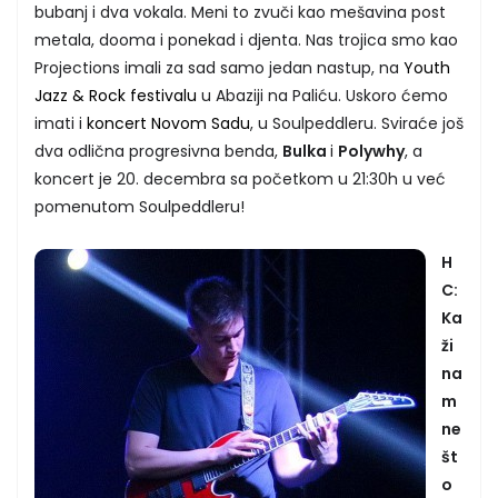
bubanj i dva vokala. Meni to zvuči kao mešavina post
metala, dooma i ponekad i djenta. Nas trojica smo kao
Projections imali za sad samo jedan nastup, na
Youth
Jazz & Rock festivalu
u Abaziji na Paliću. Uskoro ćemo
imati i
koncert Novom Sadu
, u Soulpeddleru. Sviraće još
dva odlična progresivna benda,
Bulka
i
Polywhy
, a
koncert je 20. decembra sa početkom u 21:30h u već
pomenutom Soulpeddleru!
H
C:
Ka
ži
na
m
ne
št
o