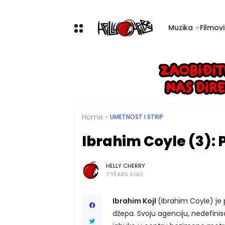
Muzika
Filmovi 
Home
UMETNOST I STRIP
Ibrahim Coyle (3):
HELLY CHERRY
7 YEARS AGO
Ibrahim Kojl
(Ibrahim Coyle) je
džepa. Svoju agenciju, nedefinisa