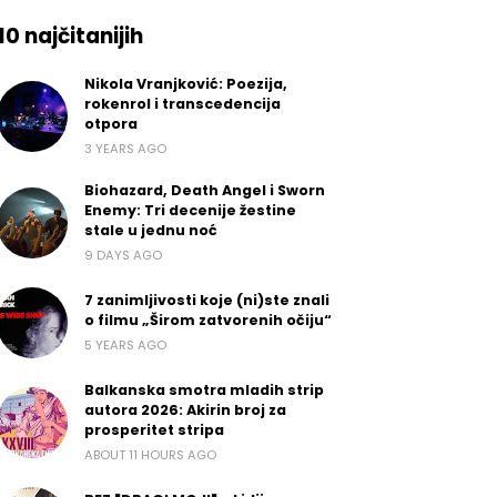
10 najčitanijih
Nikola Vranjković: Poezija,
rokenrol i transcedencija
otpora
3 YEARS AGO
Biohazard, Death Angel i Sworn
Enemy: Tri decenije žestine
stale u jednu noć
9 DAYS AGO
7 zanimljivosti koje (ni)ste znali
o filmu „Širom zatvorenih očiju“
5 YEARS AGO
Balkanska smotra mladih strip
autora 2026: Akirin broj za
prosperitet stripa
ABOUT 11 HOURS AGO