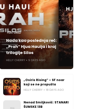
FEATURED
Nada kao poslednja reč:
„Prah“ Hjua Hauija i kraj
trilogije Silos
HELLY CHERRY
9 DAYS AGO
„Osiris Rising“ – SF noar
koji se ne propušta
HELLY CHERRY
18 DAYS AGO
Nenad Smiljković: STANARI
ŠUMSKE 13B