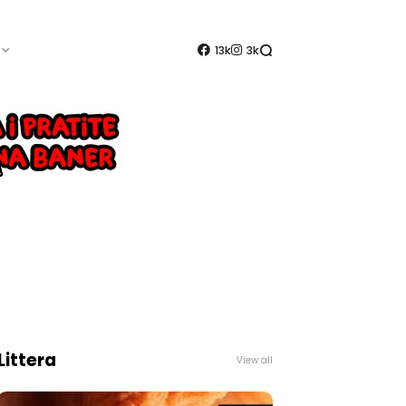
13k
3k
Littera
View all