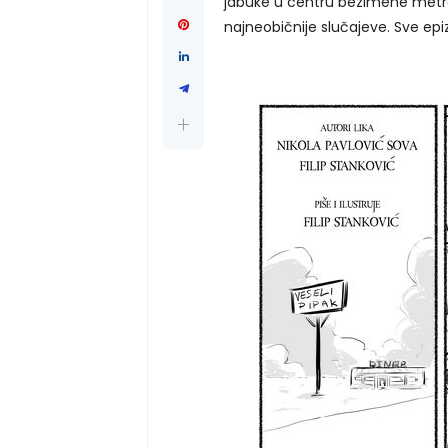
jabuke u centru bezimene metrop
najneobičnije slučajeve. Sve ep