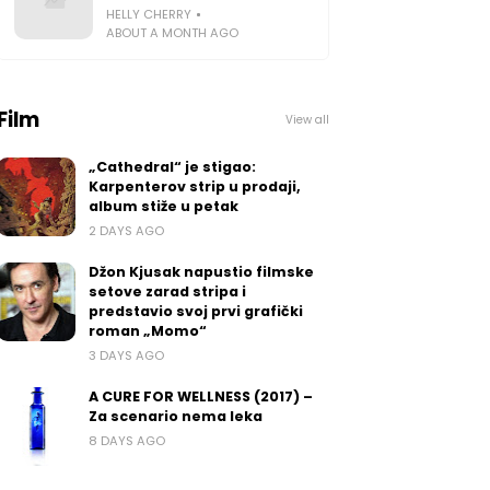
HELLY CHERRY
ABOUT A MONTH AGO
Film
View all
„Cathedral“ je stigao:
Karpenterov strip u prodaji,
album stiže u petak
2 DAYS AGO
Džon Kjusak napustio filmske
setove zarad stripa i
predstavio svoj prvi grafički
roman „Momo“
3 DAYS AGO
A CURE FOR WELLNESS (2017) –
Za scenario nema leka
8 DAYS AGO