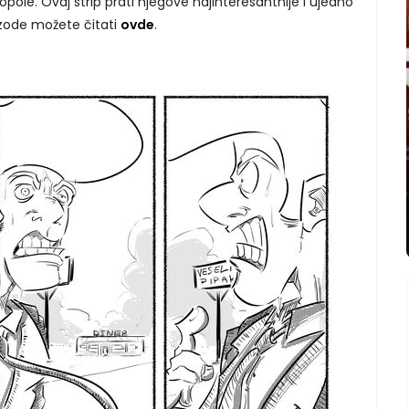
ole. Ovaj strip prati njegove najinteresantnije i ujedno
izode možete čitati
ovde
.