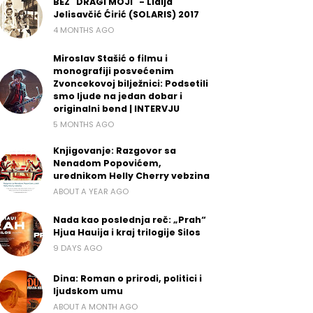
BEZ "DRAGI MOJI" - Lidija
Jelisavčić Ćirić (SOLARIS) 2017
4 MONTHS AGO
Miroslav Stašić o filmu i
monografiji posvećenim
Zvoncekovoj bilježnici: Podsetili
smo ljude na jedan dobar i
originalni bend | INTERVJU
5 MONTHS AGO
Knjigovanje: Razgovor sa
Nenadom Popovićem,
urednikom Helly Cherry vebzina
ABOUT A YEAR AGO
Nada kao poslednja reč: „Prah“
Hjua Hauija i kraj trilogije Silos
9 DAYS AGO
Dina: Roman o prirodi, politici i
ljudskom umu
ABOUT A MONTH AGO