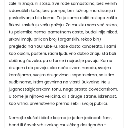
žale ni znoja, ni stasa. Sve rade samostalno, bez velikih
izdavačkih kuća, bez pompe, bez lažnog moralisanja i
povlađivanja bilo kome. To je samo delić razloga zašto
Brkovi zaslužuju vašu pažnju. Za muziku sam već rekao,
tu polemike nema, pametnom dosta, budali nije nikad.
Brkovi imaju priličan broj (organskih, rekao bih)
pregleda na
YouTube
-u, rade dosta koncerata, i sami
kao obični, pošteni, radni ljudi, vrlo dobro znaju šta boli
običnog čoveka, pa o tome i najradije pevaju. Kome
drugom i da pevaju, ako neće svom narodu, svojim
komšijama, svojim drugovima i sapatnicima, sa istim
sudbinama, istim govnima na vlasti. Bukvalno. Ne u
jugonostalgičarskom tonu, nego prosto čovečanskom.
U tome je njihova veličina, ali s druge strane, iskrenost,
kao vrlina, prvenstveno prema sebi i svojoj publici.
Nemojte slušati idiote kojima je jedan jedincati žanr,
bend ili čovek vrh svakog muzičkog dostignuća -