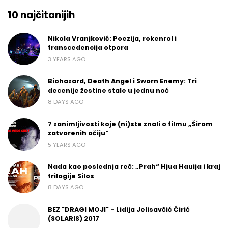
10 najčitanijih
Nikola Vranjković: Poezija, rokenrol i
transcedencija otpora
3 YEARS AGO
Biohazard, Death Angel i Sworn Enemy: Tri
decenije žestine stale u jednu noć
8 DAYS AGO
7 zanimljivosti koje (ni)ste znali o filmu „Širom
zatvorenih očiju“
5 YEARS AGO
Nada kao poslednja reč: „Prah“ Hjua Hauija i kraj
trilogije Silos
8 DAYS AGO
BEZ "DRAGI MOJI" - Lidija Jelisavčić Ćirić
(SOLARIS) 2017