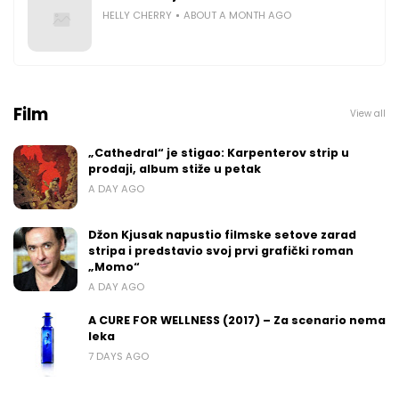
HELLY CHERRY
ABOUT A MONTH AGO
Film
View all
„Cathedral“ je stigao: Karpenterov strip u
prodaji, album stiže u petak
A DAY AGO
Džon Kjusak napustio filmske setove zarad
stripa i predstavio svoj prvi grafički roman
„Momo“
A DAY AGO
A CURE FOR WELLNESS (2017) – Za scenario nema
leka
7 DAYS AGO