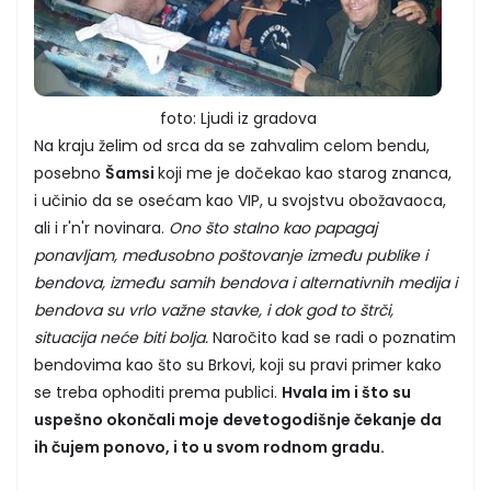
foto: Ljudi iz gradova
Na kraju želim od srca da se zahvalim celom bendu,
posebno
Šamsi
koji me je dočekao kao starog znanca,
i učinio da se osećam kao VIP, u svojstvu obožavaoca,
ali i r'n'r novinara.
Ono što stalno kao papagaj
ponavljam, međusobno poštovanje između publike i
bendova, između samih bendova i alternativnih medija i
bendova su vrlo važne stavke, i dok god to štrči,
situacija neće biti bolja.
Naročito kad se radi o poznatim
bendovima kao što su Brkovi, koji su pravi primer kako
se treba ophoditi prema publici.
Hvala im i što su
uspešno okončali moje devetogodišnje čekanje da
ih čujem ponovo, i to u svom rodnom gradu.