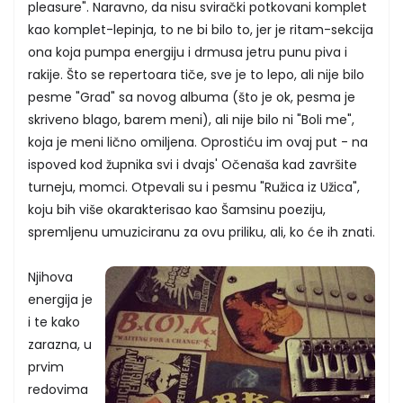
pleasure". Naravno, da nisu svirački potkovani komplet
kao komplet-lepinja, to ne bi bilo to, jer je ritam-sekcija
ona koja pumpa energiju i drmusa jetru punu piva i
rakije. Što se repertoara tiče, sve je to lepo, ali nije bilo
pesme "Grad" sa novog albuma (što je ok, pesma je
skriveno blago, barem meni), ali nije bilo ni "Boli me",
koja je meni lično omiljena. Oprostiću im ovaj put - na
ispoved kod župnika svi i dvajs' Očenaša kad završite
turneju, momci. Otpevali su i pesmu "Ružica iz Užica",
koju bih više okarakterisao kao Šamsinu poeziju,
spremljenu umuziciranu za ovu priliku, ali, ko će ih znati.
Njihova
energija je
i te kako
zarazna, u
prvim
redovima