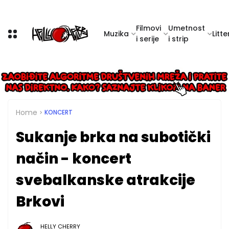
Filmovi
Umetnost
Muzika
Litte
i serije
i strip
Home
KONCERT
Sukanje brka na subotički
način - koncert
svebalkanske atrakcije
Brkovi
HELLY CHERRY