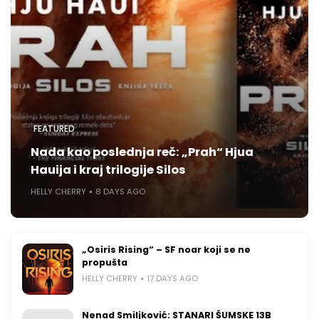
FEATURED
Nada kao poslednja reč: „Prah“ Hjua
Hauija i kraj trilogije Silos
HELLY CHERRY
8 DAYS AGO
„Osiris Rising“ – SF noar koji se ne
propušta
HELLY CHERRY
17 DAYS AGO
Nenad Smiljković: STANARI ŠUMSKE 13B