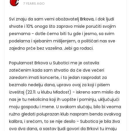
7 YEARS AGO
Svi znaju da sam verni obožavatelj
Brkova
, i dok ljudi
shvate i 10% onoga što zapravo misle poručiti svojim
pesmama - dotle ćemo biti tu gde i jesmo, sa svim
podelama i sjebanim mišljenjem, a političari nas sve
zajedno prče bez vazelina. Jebi ga rođaci.
Popularnost Brkova u Subotici me je ostavila
zatečenim kada sam shvatio da će dve večeri
zaredom imati koncerte, i to jedan rasprodat za
bezmalo nedelju dana, upravo ovaj za koji i pišem
izveštaj (22.11. u klubu Mladost) - iskreno sam mislio da
nas je tu nekolicina koji ih uopšte i pominju, uključujući
moju gospođu i mene. U svakom slučaju, bilo bi veoma
ružno gledati poluprazan klub naspram benda ovakvog
kalibra, i srećom, to se nije desilo - Subotica je bila živa
ova dva dana, a sastav ljudi govori da Brkovi tu imaju