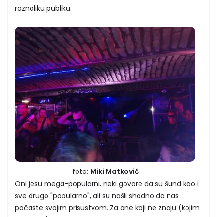
raznoliku publiku.
foto:
Miki Matković
Oni jesu mega-popularni, neki govore da su šund kao i
sve drugo "popularno", ali su našli shodno da nas
počaste svojim prisustvom. Za one koji ne znaju (kojim