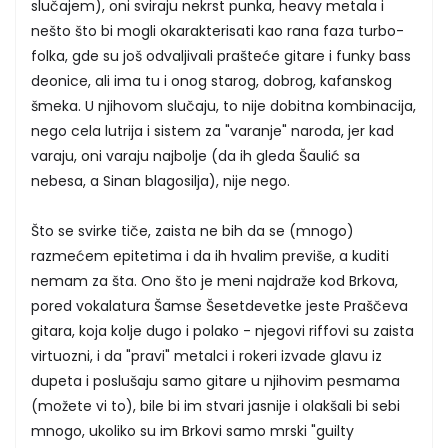
slučajem), oni sviraju nekrst punka, heavy metala i
nešto što bi mogli okarakterisati kao rana faza turbo-
folka, gde su još odvaljivali prašteće gitare i funky bass
deonice, ali ima tu i onog starog, dobrog, kafanskog
šmeka. U njihovom slučaju, to nije dobitna kombinacija,
nego cela lutrija i sistem za "varanje" naroda, jer kad
varaju, oni varaju najbolje (da ih gleda Šaulić sa
nebesa, a Sinan blagosilja), nije nego.
Što se svirke tiče, zaista ne bih da se (mnogo)
razmećem epitetima i da ih hvalim previše, a kuditi
nemam za šta. Ono što je meni najdraže kod Brkova,
pored vokalatura Šamse Šesetdevetke jeste Praščeva
gitara, koja kolje dugo i polako - njegovi riffovi su zaista
virtuozni, i da "pravi" metalci i rokeri izvade glavu iz
dupeta i poslušaju samo gitare u njihovim pesmama
(možete vi to), bile bi im stvari jasnije i olakšali bi sebi
mnogo, ukoliko su im Brkovi samo mrski "guilty