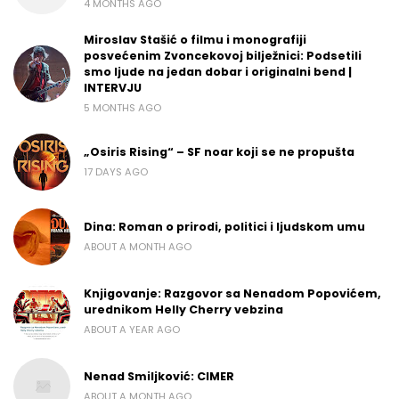
4 MONTHS AGO
Miroslav Stašić o filmu i monografiji
posvećenim Zvoncekovoj bilježnici: Podsetili
smo ljude na jedan dobar i originalni bend |
INTERVJU
5 MONTHS AGO
„Osiris Rising“ – SF noar koji se ne propušta
17 DAYS AGO
Dina: Roman o prirodi, politici i ljudskom umu
ABOUT A MONTH AGO
Knjigovanje: Razgovor sa Nenadom Popovićem,
urednikom Helly Cherry vebzina
ABOUT A YEAR AGO
Nenad Smiljković: CIMER
ABOUT A MONTH AGO