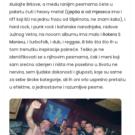
slušajte Brkove, a među ranijim pesmama ćete u
paketu čuti i heavy metal (
Ljepša si od mjeseca
ima i
riff koji liči na jednu frazu od SlipKnota, ne znam kako), i
hard rock, i punk rock i kafanske narodnjake, radove
Južnog Vetra, na novom albumu ima malo i
Rokera S
Moravu
, i turbofolk, i dub, i reggae, ili bilo šta što ih u
tom trenutku inspiracije pokreće. Teško je ne
identifikovati se s njihovim pesmama, čak i meni koji
sam srećno oženjen i ništa me posebno u životu ne
nervira, sem ljudske dokonosti i gluposti, koje su same
za sebe široke kategorije, ali ih oni vrlo uspešno pretaču
u efektne, a jednostavne i razumljive pesme.