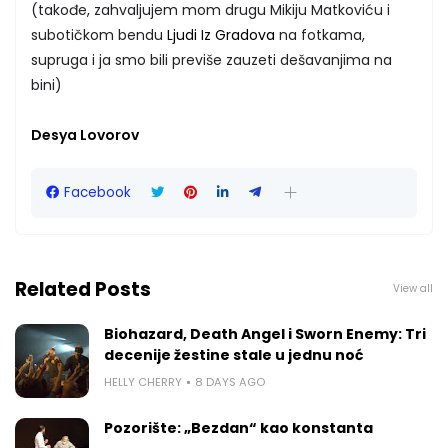
(takođe, zahvaljujem mom drugu Mikiju Matkoviću i
subotičkom bendu
Ljudi Iz Gradova
na fotkama,
supruga i ja smo bili previše zauzeti dešavanjima na
bini)
Desya Lovorov
Facebook
Related Posts
View all
Biohazard, Death Angel i Sworn Enemy: Tri
decenije žestine stale u jednu noć
HELLY CHERRY
8 DAYS AGO
Pozorište: „Bezdan“ kao konstanta