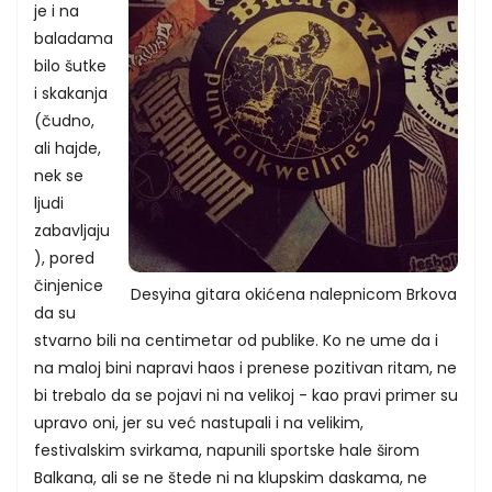
je i na
baladama
bilo šutke
i skakanja
(čudno,
ali hajde,
nek se
ljudi
zabavljaju
), pored
činjenice
Desyina gitara okićena nalepnicom Brkova
da su
stvarno bili na centimetar od publike. Ko ne ume da i
na maloj bini napravi haos i prenese pozitivan ritam, ne
bi trebalo da se pojavi ni na velikoj - kao pravi primer su
upravo oni, jer su već nastupali i na velikim,
festivalskim svirkama, napunili sportske hale širom
Balkana, ali se ne štede ni na klupskim daskama, ne