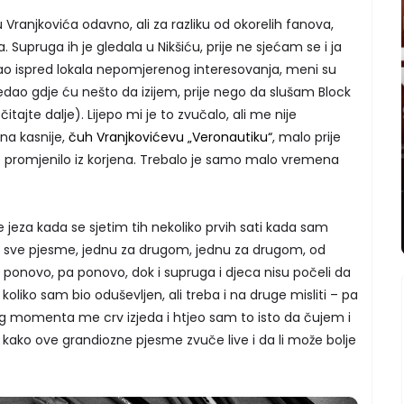
u Vranjkovića odavno, ali za razliku od okorelih fanova,
 Supruga ih je gledala u Nikšiću, prije ne sjećam se i ja
kao ispred lokala nepomjerenog interesovanja, meni su
edao gdje ću nešto da izijem, prije nego da slušam Block
čitajte dalje). Lijepo mi je to zvučalo, ali me nije
na kasnije,
čuh Vranjkovićevu „Veronautiku“
, malo prije
se promjenilo iz korjena. Trebalo je samo malo vremena
e jeza kada se sjetim tih nekoliko prvih sati kada sam
, sve pjesme, jednu za drugom, jednu za drugom, od
 ponovo, pa ponovo, dok i supruga i djeca nisu počeli da
koliko sam bio oduševljen, ali treba i na druge misliti – pa
g momenta me crv izjeda i htjeo sam to isto da čujem i
m kako ove grandiozne pjesme zvuče live i da li može bolje