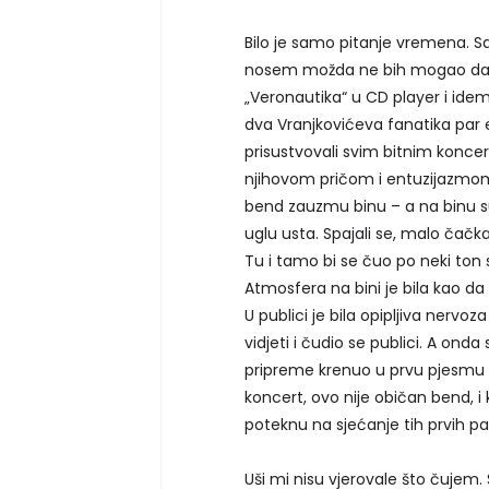
Bilo je samo pitanje vremena. 
nosem možda ne bih mogao da ih 
„Veronautika“ u CD player i id
dva Vranjkovićeva fanatika par e
prisustvovali svim bitnim koncer
njihovom pričom i entuzijazmom
bend zauzmu binu – a na binu su
uglu usta. Spajali se, malo čačkali
Tu i tamo bi se čuo po neki ton 
Atmosfera na bini je bila kao da 
U publici je bila opipljiva nervoz
vidjeti i čudio se publici. A ond
pripreme krenuo u prvu pjesmu ..
koncert, ovo nije običan bend, i 
poteknu na sjećanje tih prvih pa
Uši mi nisu vjerovale što čujem.