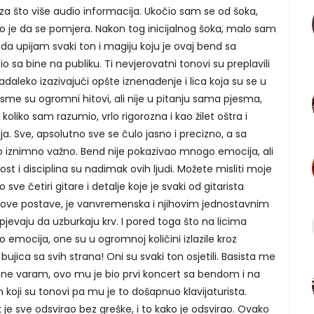
a što više audio informacija. Ukočio sam se od šoka,
jalo je da se pomjera. Nakon tog inicijalnog šoka, malo sam
da upijam svaki ton i magiju koju je ovaj bend sa
a bine na publiku. Ti nevjerovatni tonovi su preplavili
e nadaleko izazivajući opšte iznenađenje i lica koja su se u
sme su ogromni hitovi, ali nije u pitanju sama pjesma,
koliko sam razumio, vrlo rigorozna i kao žilet oštra i
a. Sve, apsolutno sve se čulo jasno i precizno, a sa
o iznimno važno. Bend nije pokazivao mnogo emocija, ali
t i disciplina su nadimak ovih ljudi. Možete misliti moje
ve četiri gitare i detalje koje je svaki od gitarista
 ove postave, je vanvremenska i njihovim jednostavnim
evaju da uzburkaju krv. I pored toga što na licima
emocija, one su u ogromnoj količini izlazile kroz
bujica sa svih strana! Oni su svaki ton osjetili. Basista me
se ne varam, ovo mu je bio prvi koncert sa bendom i na
n koji su tonovi pa mu je to došapnuo klavijaturista.
 je sve odsvirao bez greške, i to kako je odsvirao. Ovako