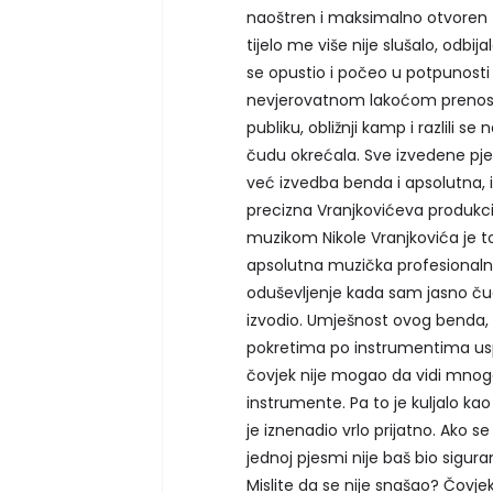
naoštren i maksimalno otvoren z
tijelo me više nije slušalo, odbi
se opustio i počeo u potpunosti 
nevjerovatnom lakoćom prenosio s
publiku, obližnji kamp i razlili s
čudu okrećala. Sve izvedene pje
već izvedba benda i apsolutna, i 
precizna Vranjkovićeva produkcij
muzikom Nikole Vranjkovića je t
apsolutna muzička profesionalnos
oduševljenje kada sam jasno čuo s
izvodio. Umješnost ovog benda,
pokretima po instrumentima uspj
čovjek nije mogao da vidi mnogo 
instrumente. Pa to je kuljalo kao 
je iznenadio vrlo prijatno. Ako 
jednoj pjesmi nije baš bio sigura
Mislite da se nije snašao? Čovjek