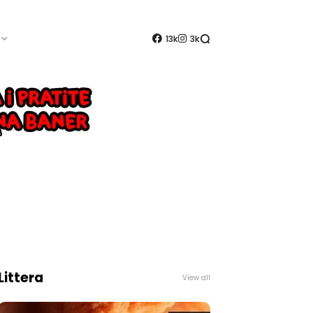
13k
3k
Littera
View all