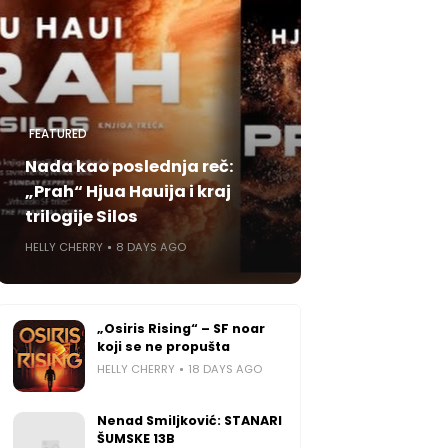
FEATURED
Nada kao poslednja reč:
„Prah“ Hjua Hauija i kraj
trilogije Silos
HELLY CHERRY
8 DAYS AGO
„Osiris Rising“ – SF noar
koji se ne propušta
HELLY CHERRY
18 DAYS AGO
Nenad Smiljković: STANARI
ŠUMSKE 13B