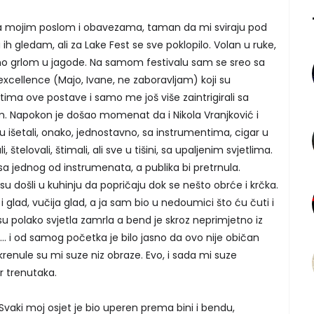
Sa mojim poslom i obavezama, taman da mi sviraju pod
gledam, ali za Lake Fest se sve poklopilo. Volan u ruke,
emo grlom u jagode. Na samom festivalu sam se sreo sa
xcellence (Majo, Ivane, ne zaboravljam) koji su
tima ove postave i samo me još više zaintrigirali sa
. Napokon je došao momenat da i Nikola Vranjković i
 išetali, onako, jednostavno, sa instrumentima, cigar u
, štelovali, štimali, ali sve u tišini, sa upaljenim svjetlima.
sa jednog od instrumenata, a publika bi pretrnula.
su došli u kuhinju da popričaju dok se nešto obrće i krčka.
a i glad, vučija glad, a ja sam bio u nedoumici što ću čuti i
a su polako svjetla zamrla a bend je skroz neprimjetno iz
. i od samog početka je bilo jasno da ovo nije običan
krenule su mi suze niz obraze. Evo, i sada mi suze
r trenutaka.
 Svaki moj osjet je bio uperen prema bini i bendu,