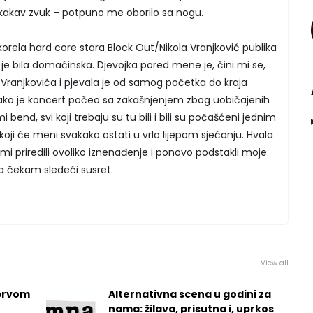
 kakav zvuk – potpuno me oborilo sa nogu.
okorela hard core stara Block Out/Nikola Vranjković publika
 je bila domaćinska. Djevojka pored mene je, čini mi se,
 Vranjkovića i pjevala je od samog početka do kraja
. Iako je koncert počeo sa zakašnjenjem zbog uobičajenih
bend, svi koji trebaju su tu bili i bili su počašćeni jednim
ji će meni svakako ostati u vrlo lijepom sjećanju. Hvala
u mi priredili ovoliko iznenađenje i ponovo podstakli moje
va čekam sledeći susret.
View all
prvom
Alternativna scena u godini za
nama: žilava, prisutna i, uprkos