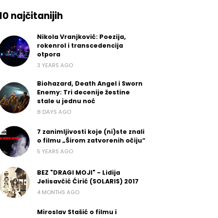
10 najčitanijih
Nikola Vranjković: Poezija,
rokenrol i transcedencija
otpora
3 YEARS AGO
Biohazard, Death Angel i Sworn
Enemy: Tri decenije žestine
stale u jednu noć
8 DAYS AGO
7 zanimljivosti koje (ni)ste znali
o filmu „Širom zatvorenih očiju“
5 YEARS AGO
BEZ "DRAGI MOJI" - Lidija
Jelisavčić Ćirić (SOLARIS) 2017
4 MONTHS AGO
Miroslav Stašić o filmu i