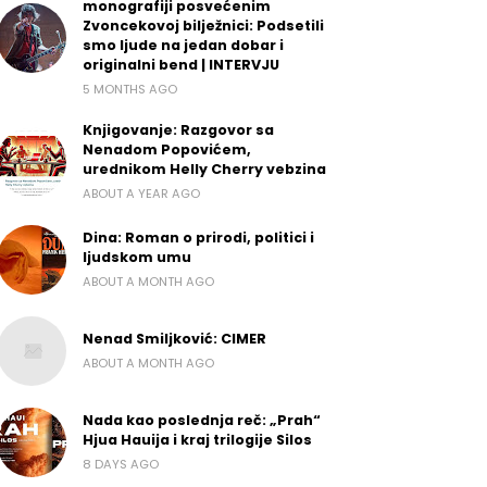
monografiji posvećenim
Zvoncekovoj bilježnici: Podsetili
smo ljude na jedan dobar i
originalni bend | INTERVJU
5 MONTHS AGO
Knjigovanje: Razgovor sa
Nenadom Popovićem,
urednikom Helly Cherry vebzina
ABOUT A YEAR AGO
Dina: Roman o prirodi, politici i
ljudskom umu
ABOUT A MONTH AGO
Nenad Smiljković: CIMER
ABOUT A MONTH AGO
Nada kao poslednja reč: „Prah“
Hjua Hauija i kraj trilogije Silos
8 DAYS AGO