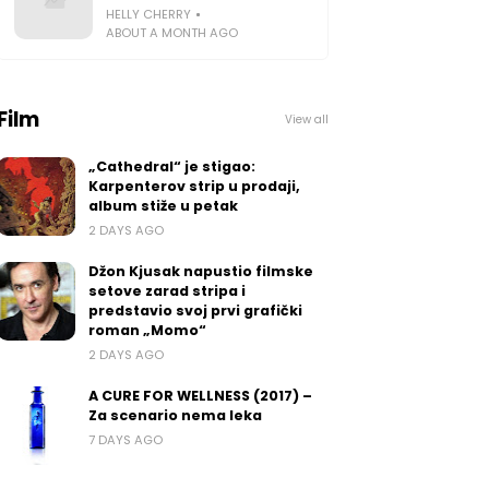
HELLY CHERRY
ABOUT A MONTH AGO
Film
View all
„Cathedral“ je stigao:
Karpenterov strip u prodaji,
album stiže u petak
2 DAYS AGO
Džon Kjusak napustio filmske
setove zarad stripa i
predstavio svoj prvi grafički
roman „Momo“
2 DAYS AGO
A CURE FOR WELLNESS (2017) –
Za scenario nema leka
7 DAYS AGO