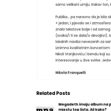
samo velikani umiju. Kakav ton,
Publika... pa naravno da je bila 
+ jedan, i pjevalo se i atmosfera
znala tekstove bolje i od samog
(svaka/i ti se dala/o đevojko!)
lokalnih navika nevezanih za sami 
iznimno kvalitetnim koncertom ko
Nikoli Vranjkoviću i bendu koji s
interesovanje u žive svirke. Jed
Nikola Franquelli
Related Posts
Megadeth imaju album na 
mjestu top lista. Ali kako?