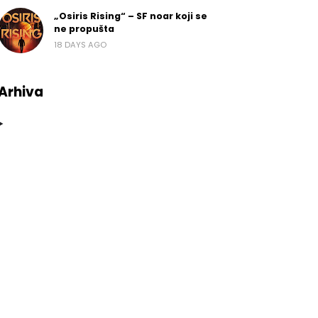
„Osiris Rising“ – SF noar koji se
ne propušta
18 DAYS AGO
Arhiva