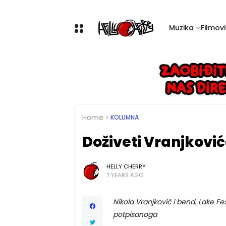
Muzika
Filmovi 
Home
KOLUMNA
Doživeti Vranjkovi
HELLY CHERRY
7 YEARS AGO
Nikola Vranjković i bend, Lake Fest
potpisanoga