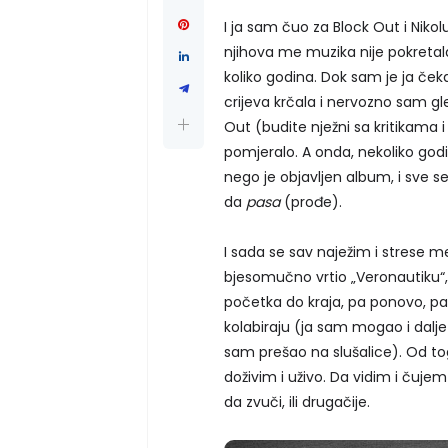
I ja sam čuo za Block Out i Nikol
njihova me muzika nije pokretala.
koliko godina. Dok sam je ja če
crijeva krčala i nervozno sam gl
Out (budite nježni sa kritikama i 
pomjeralo. A onda, nekoliko godi
nego je objavljen album, i sve 
da
pasa
(prođe).
I sada se sav naježim i strese m
bjesomučno vrtio „Veronautiku“
početka do kraja, pa ponovo, pa
kolabiraju (ja sam mogao i dalje 
sam prešao na slušalice). Od to
doživim i uživo. Da vidim i čuje
da zvuči, ili drugačije.