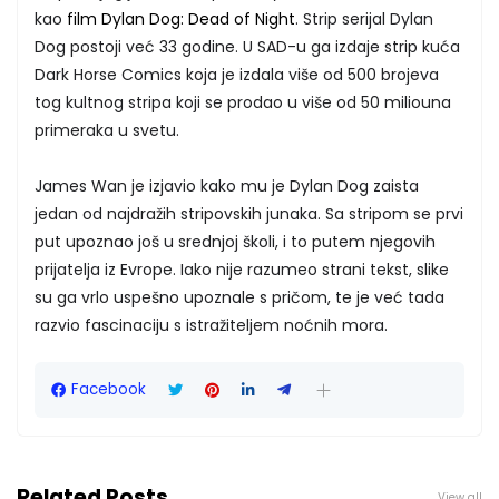
kao
film Dylan Dog: Dead of Night
. Strip serijal Dylan
Dog postoji već 33 godine. U SAD-u ga izdaje strip kuća
Dark Horse Comics koja je izdala više od 500 brojeva
tog kultnog stripa koji se prodao u više od 50 miliouna
primeraka u svetu.
James Wan je izjavio kako mu je Dylan Dog zaista
jedan od najdražih stripovskih junaka. Sa stripom se prvi
put upoznao još u srednjoj školi, i to putem njegovih
prijatelja iz Evrope. Iako nije razumeo strani tekst, slike
su ga vrlo uspešno upoznale s pričom, te je već tada
razvio fascinaciju s istražiteljem noćnih mora.
Facebook
Related Posts
View all