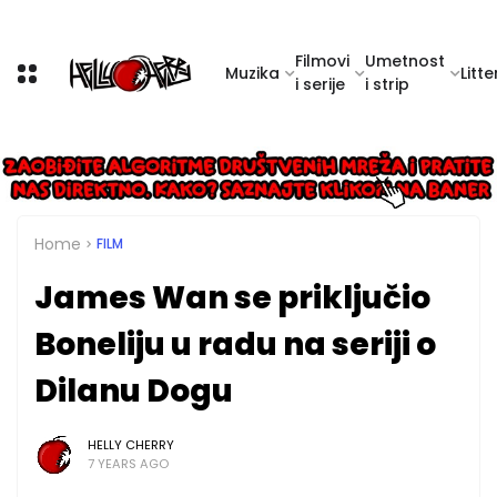
Filmovi
Umetnost
Muzika
Litte
i serije
i strip
Home
FILM
James Wan se priključio
Boneliju u radu na seriji o
Dilanu Dogu
HELLY CHERRY
7 YEARS AGO