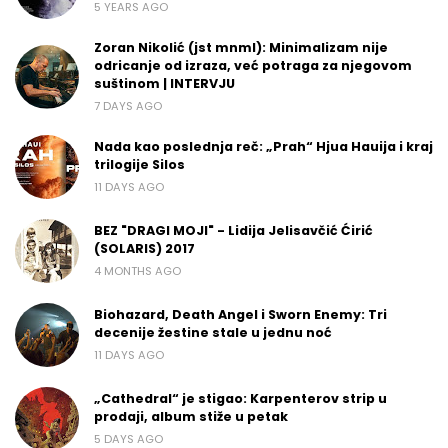
5 YEARS AGO
Zoran Nikolić (jst mnml): Minimalizam nije
odricanje od izraza, već potraga za njegovom
suštinom | INTERVJU
7 DAYS AGO
Nada kao poslednja reč: „Prah“ Hjua Hauija i kraj
trilogije Silos
11 DAYS AGO
BEZ "DRAGI MOJI" - Lidija Jelisavčić Ćirić
(SOLARIS) 2017
4 MONTHS AGO
Biohazard, Death Angel i Sworn Enemy: Tri
decenije žestine stale u jednu noć
11 DAYS AGO
„Cathedral“ je stigao: Karpenterov strip u
prodaji, album stiže u petak
5 DAYS AGO