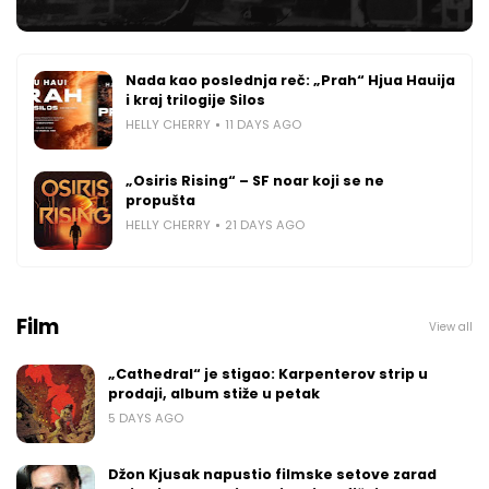
Nada kao poslednja reč: „Prah“ Hjua Hauija
i kraj trilogije Silos
HELLY CHERRY
11 DAYS AGO
„Osiris Rising“ – SF noar koji se ne
propušta
HELLY CHERRY
21 DAYS AGO
Film
View all
„Cathedral“ je stigao: Karpenterov strip u
prodaji, album stiže u petak
5 DAYS AGO
Džon Kjusak napustio filmske setove zarad