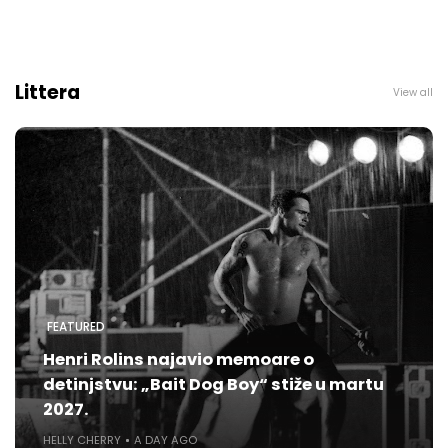
Littera
View all
FEATURED
Henri Rolins najavio memoare o
detinjstvu: „Bait Dog Boy“ stiže u martu
2027.
HELLY CHERRY
A DAY AGO