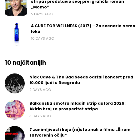
stripa i predstavio svoj prvi grafički roman
„Momo“
5 DAYS AGO
A CURE FOR WELLNESS (2017) – Za scenario nema
leka
10 DAYS AGO
10 najčitanijih
Nick Cave & The Bad Seeds održali koncert pred
10.000 ljudi u Beogradu
2 DAYS AGO
Balkanska smotra mladih strip autora 2026:
Akirin broj za prosperitet stripa
3 DAYS AGO
7 zanimljivosti koje (ni)ste znali o filmu „Širom
zatvorenih očiju“