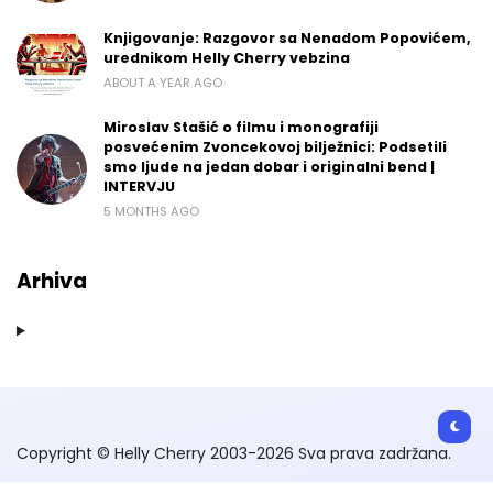
Knjigovanje: Razgovor sa Nenadom Popovićem,
urednikom Helly Cherry vebzina
ABOUT A YEAR AGO
Miroslav Stašić o filmu i monografiji
posvećenim Zvoncekovoj bilježnici: Podsetili
smo ljude na jedan dobar i originalni bend |
INTERVJU
5 MONTHS AGO
Arhiva
Copyright © Helly Cherry 2003-2026 Sva prava zadržana.