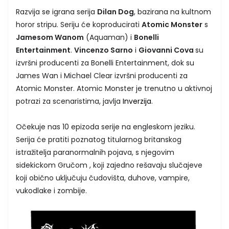
Razvija se igrana serija
Dilan Dog
, bazirana na kultnom
horor stripu. Seriju će koproducirati
Atomic Monster
s
Jamesom Wanom
(Aquaman) i
Bonelli
Entertainment
.
Vincenzo Sarno
i
Giovanni Cova
su
izvršni producenti za Bonelli Entertainment, dok su
James Wan i Michael Clear izvršni producenti za
Atomic Monster. Atomic Monster je trenutno u aktivnoj
potrazi za scenaristima, javlja
Inverzija
.
Očekuje nas 10 epizoda serije na engleskom jeziku.
Serija će pratiti poznatog titularnog britanskog
istražitelja paranormalnih pojava, s njegovim
sidekickom Gručom , koji zajedno rešavaju slučajeve
koji obično uključuju čudovišta, duhove, vampire,
vukodlake i zombije.