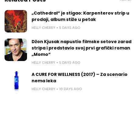
„Cathedral“ je stigao: Karpenterov strip u
prodaji, album stiže u petak
HELLY CHERRY
5 DAYS AGO
Džon Kjusak napustio filmske setove zarad
stripa i predstavio svoj prvi grafički roman
„Momo“
HELLY CHERRY
5 DAYS AGO
A CURE FOR WELLNESS (2017) – Za scenario
nema leka
HELLY CHERRY
10 DAYS AGO