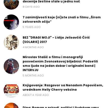
decenije žestine stale u jednu noć
8 DAYS AGO
7 zanimljivosti koje (ni)ste znali o filmu „Širom
zatvorenih očiju“
5 YEARS AGO
BEZ "DRAGI MOJI" - Lidija Jelisavčić Ćirić
(SOLARIS) 2017
4 MONTHS AGO
Miroslav Stašić o filmu i monografiji
posvećenim Zvoncekovoj bilježnici: Podsetili
smo ljude na jedan dobar i originalni bend |
INTERVJU
5 MONTHS AGO
Knjigovanje: Razgovor sa Nenadom Popovićem,
urednikom Helly Cherry vebzina
ABOUT A YEAR AGO
Dina: Roman o prirodi, politici i ljudskom umu