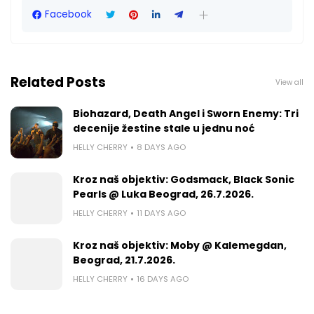
Facebook
Related Posts
View all
Biohazard, Death Angel i Sworn Enemy: Tri
decenije žestine stale u jednu noć
HELLY CHERRY
8 DAYS AGO
Kroz naš objektiv: Godsmack, Black Sonic
Pearls @ Luka Beograd, 26.7.2026.
HELLY CHERRY
11 DAYS AGO
Kroz naš objektiv: Moby @ Kalemegdan,
Beograd, 21.7.2026.
HELLY CHERRY
16 DAYS AGO