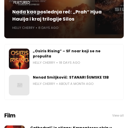
FEATURED
Nada kao poslednja reč: „Prah“ Hjua
Hauija i kraj trilogije Silos
HELLY CHERRY
8 DAYS AGO
„Osiris Rising“ – SF noar koji se ne
propušta
HELLY CHERRY
18 DAYS AGO
Nenad Smiljković: STANARI ŠUMSKE 13B
HELLY CHERRY
ABOUT A MONTH AGO
Film
View all
„Cathedral“ je stigao: Karpenterov strip u