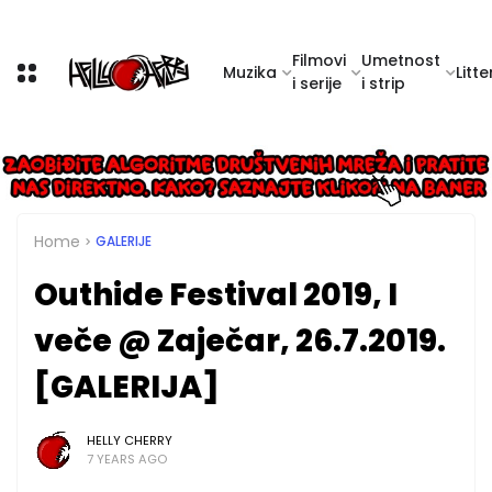
Filmovi
Umetnost
Muzika
Litte
i serije
i strip
Home
GALERIJE
Outhide Festival 2019, I
veče @ Zaječar, 26.7.2019.
[GALERIJA]
HELLY CHERRY
7 YEARS AGO