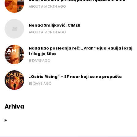
ABOUT A MONTH AGO
Nenad Smiljković: CIMER
ABOUT A MONTH AGO
Nada kao poslednja reč: „Prah“ Hjua Hauija i kraj
trilogije Silos
8 DAYS AGO
„Osiris Rising“ – SF noar koji se ne propušta
18 DAYS AGO
Arhiva