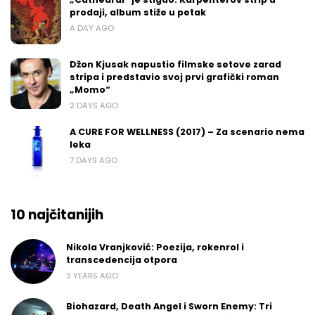
prodaji, album stiže u petak
A DAY AGO
Džon Kjusak napustio filmske setove zarad
stripa i predstavio svoj prvi grafički roman
„Momo“
2 DAYS AGO
A CURE FOR WELLNESS (2017) – Za scenario nema
leka
7 DAYS AGO
10 najčitanijih
Nikola Vranjković: Poezija, rokenrol i
transcedencija otpora
3 YEARS AGO
Biohazard, Death Angel i Sworn Enemy: Tri