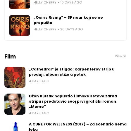
HELLY CHERRY
10 DAYS AGO
„Osiris Rising“ – SF noar koji se ne
propušta
HELLY CHERRY
20 DAYS AGO
Film
View all
„Cathedral“ je stigao: Karpenterov strip u
prodaji, album stiže u petak
4 DAYS AGO
Džon Kjusak napustio filmske setove zarad
stripa i predstavio svoj prvi grafički roman
„Momo“
4 DAYS AGO
A CURE FOR WELLNESS (2017) – Za scenario nema
leka