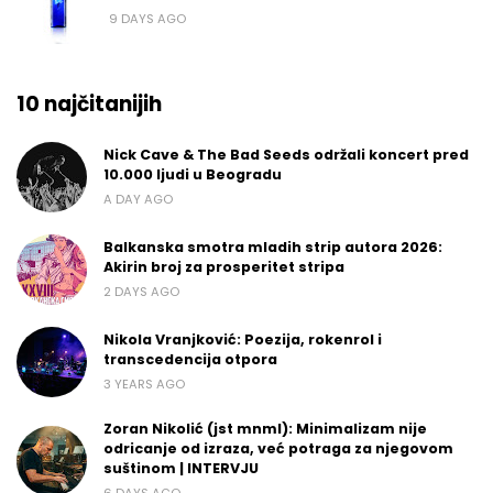
9 DAYS AGO
10 najčitanijih
Nick Cave & The Bad Seeds održali koncert pred
10.000 ljudi u Beogradu
A DAY AGO
Balkanska smotra mladih strip autora 2026:
Akirin broj za prosperitet stripa
2 DAYS AGO
Nikola Vranjković: Poezija, rokenrol i
transcedencija otpora
3 YEARS AGO
Zoran Nikolić (jst mnml): Minimalizam nije
odricanje od izraza, već potraga za njegovom
suštinom | INTERVJU
6 DAYS AGO