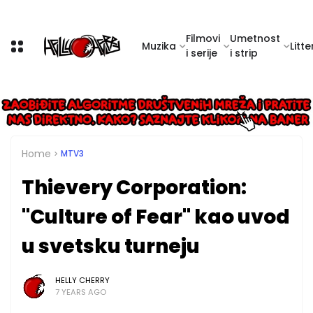
Filmovi
Umetnost
Muzika
Litte
i serije
i strip
Home
MTV3
Thievery Corporation:
"Culture of Fear" kao uvod
u svetsku turneju
HELLY CHERRY
7 YEARS AGO