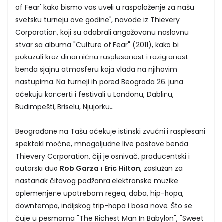
of Fear' kako bismo vas uveli u raspoloženje za našu
svetsku turneju ove godine", navode iz Thievery
Corporation, koji su odabrali angažovanu naslovnu
stvar sa albuma "Culture of Fear" (2011), kako bi
pokazali kroz dinamičnu rasplesanost i razigranost
benda sjajnu atmosferu koja vlada na njihovim
nastupima. Na turneji ih pored Beograda 26. juna
očekuju koncerti i festivali u Londonu, Dablinu,
Budimpešti, Briselu, Njujorku...
Beograđane na Tašu očekuje istinski zvučni i rasplesani
spektakl moćne, mnogoljudne live postave benda
Thievery Corporation, čiji je osnivač, producentski i
autorski duo
Rob Garza
i
Eric Hilton
, zaslužan za
nastanak čitavog podžanra elektronske muzike
oplemenjene upotrebom regea, daba, hip-hopa,
downtempa, indijskog trip-hopa i bosa nove. Što se
čuje u pesmama "The Richest Man In Babylon", "Sweet