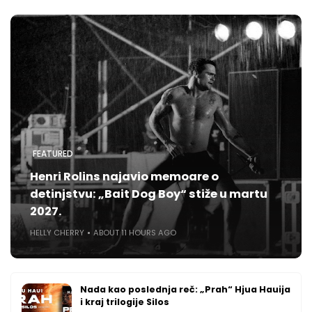
FEATURED
Henri Rolins najavio memoare o
detinjstvu: „Bait Dog Boy“ stiže u martu
2027.
HELLY CHERRY
ABOUT 11 HOURS AGO
Nada kao poslednja reč: „Prah“ Hjua Hauija
i kraj trilogije Silos