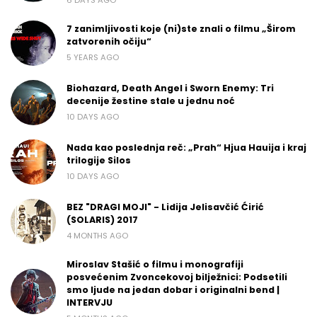
7 zanimljivosti koje (ni)ste znali o filmu „Širom
zatvorenih očiju“
5 YEARS AGO
Biohazard, Death Angel i Sworn Enemy: Tri
decenije žestine stale u jednu noć
10 DAYS AGO
Nada kao poslednja reč: „Prah“ Hjua Hauija i kraj
trilogije Silos
10 DAYS AGO
BEZ "DRAGI MOJI" - Lidija Jelisavčić Ćirić
(SOLARIS) 2017
4 MONTHS AGO
Miroslav Stašić o filmu i monografiji
posvećenim Zvoncekovoj bilježnici: Podsetili
smo ljude na jedan dobar i originalni bend |
INTERVJU