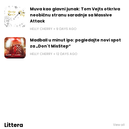
Muva kao glavni junak: Tom Vejts otkriva
neobičnu stranu saradnje sa Massive
Attack
HELLY CHERRY
9 DAYS AGO
Madball u minut ipo: pogledajte novi spot
za „Don't MisStep“
HELLY CHERRY
12 DAYS AGO
Littera
View all