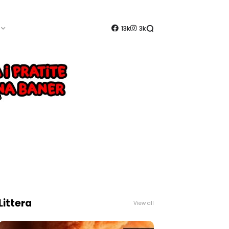
13k
3k
Littera
View all