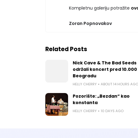
Kompletnu galeriju potražite
ov
Zoran Popnovakov
Related Posts
Nick Cave & The Bad Seeds
održali koncert pred 10.000 
Beogradu
HELLY CHERRY
ABOUT 14 HOURS AG
Pozorište: „Bezdan“ kao
konstanta
HELLY CHERRY
10 DAYS AGO