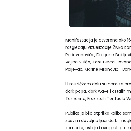
Manifestacija je otvorena oko 16
razgledaju vizuelizacije Živka K
Radovanovića, Dragane Dubljević
Vojina Vuića, Tare Kerca, Jovan
Paljevac, Marine Milanović i Iva
U muzičkom delu su nam se preds
dark popa, dark wave i ostalih m
Temerina, Frakhtal i Tentacle Wi
Publike je bilo otprilike koliko s
sasvim dovoljno ljudi da bi mogl
zamerke, ostaju i ovaj put, prem