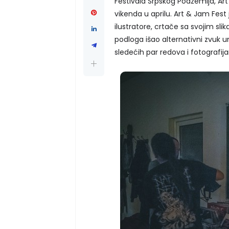
Festivala Srpskog Podzemlja, Ar
vikenda u aprilu. Art & Jam Fest
ilustratore, crtače sa svojim sli
podloga išao alternativni zvuk 
sledećih par redova i fotografi