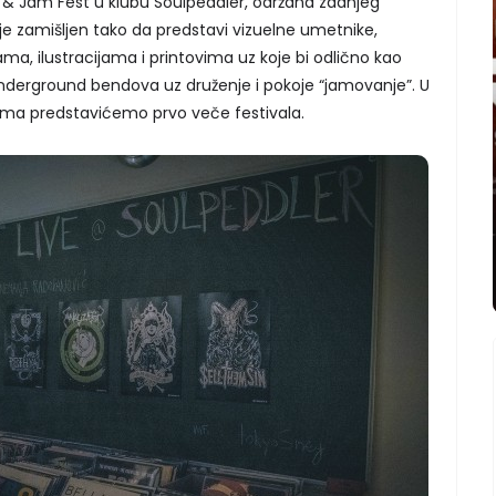
t & Jam Fest u klubu Soulpeddler, održana zadnjeg
 je zamišljen tako da predstavi vizuelne umetnike,
kama, ilustracijama i printovima uz koje bi odlično kao
underground bendova uz druženje i pokoje “jamovanje”. U
jama predstavićemo prvo veče festivala.