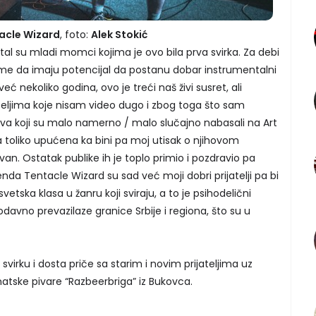
acle Wizard
, foto:
Alek Stokić
tal su mladi momci kojima je ovo bila prva svirka. Za debi
i me da imaju potencijal da postanu dobar instrumentalni
već nekoliko godina, ovo je treći naš živi susret, ali
teljima koje nisam video dugo i zbog toga što sam
tva koji su malo namerno / malo slučajno nabasali na Art
a toliko upućena ka bini pa moj utisak o njihovom
van. Ostatak publike ih je toplo primio i pozdravio pa
benda Tentacle Wizard su sad već moji dobri prijatelji pa bi
tska klasa u žanru koji sviraju, a to je psihodelični
odavno prevazilaze granice Srbije i regiona, što su u
virku i dosta priče sa starim i novim prijateljima uz
atske pivare “Razbeerbriga” iz Bukovca.