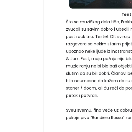
Tent
Što se muzičkog dela tiče, Frakh
zvučali su savim dobro i ubedil
post rock trio. Testet Olt sviraju 
razgovora sa nekim starim prija
upoznao neke ljude iz inostrans
& Jam Fest, moja pažnja nije bil
muziciranju ne bi bio baš objekti
slutim da su bili dobri. Članovi 
bilo neumesno da kažem da su sve
stoner / doom, ali ću reći da po
petak i potvrdili.
Sveu svemu, fino veče uz dobru s
pokoje pivo “Bandiera Rossa” zan