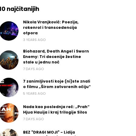
10 najčitanijih
Nikola Vranjković: Poezija,
rokenrol i transcedencija
otpora
3 YEARS AGO
Biohazard, Death Angel i Sworn
Enemy: Tri decenije žestine
stale u jednu noć
7 DAYS AGO
7 zanimljivosti koje (ni)ste znali
o filmu „Širom zatvorenih očiju“
5 YEARS AGO
Nada kao poslednja reč: „Prah“
Hjua Hauija i kraj trilogije Silos
7 DAYS AGO
BEZ "DRAGI MOJI" - Lidija