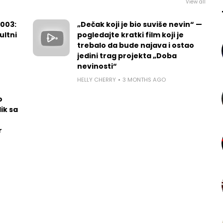
View all
2003:
„Dečak koji je bio suviše nevin“ —
ultni
pogledajte kratki film koji je
trebalo da bude najava i ostao
jedini trag projekta „Doba
nevinosti“
HELLY CHERRY
3 MONTHS AGO
o
ik sa
r