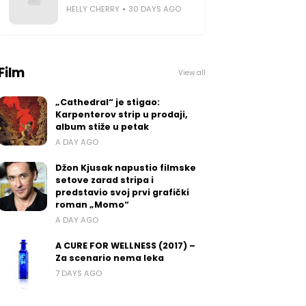
HELLY CHERRY
30 DAYS AGO
Film
View all
„Cathedral“ je stigao:
Karpenterov strip u prodaji,
album stiže u petak
A DAY AGO
Džon Kjusak napustio filmske
setove zarad stripa i
predstavio svoj prvi grafički
roman „Momo“
A DAY AGO
A CURE FOR WELLNESS (2017) –
Za scenario nema leka
7 DAYS AGO