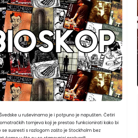
 Švedske u ruševinama je i potpuno je napušten. Četiri
omatračkih tornjeva koji je prestao funkcionirati kako bi
 se susresti s razlogom zašto je Stockholm bez
nat ćemo u što su se stanovnici pretvorili.