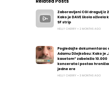
Related Posts
Zaboravljeni CGI dragulj iz 
Kako je DAVE škola oživela k
SF strip
HELLY CHERRY
2 MONTHS AGO
Pogledajte dokumentarac 
Adamu Džejkobsu: Kako je „l
kasetom“ zabeležio 10.000
koncerata i postao hroniča
jedne ere
HELLY CHERRY
3 MONTHS AGO