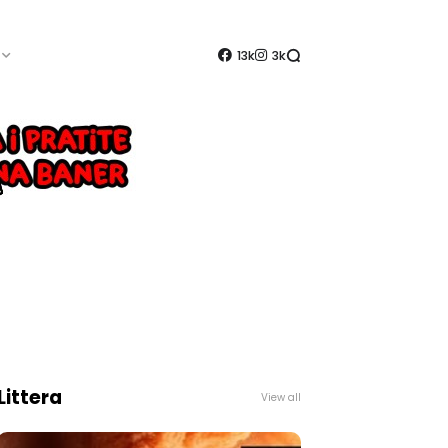
13k
3k
Littera
View all