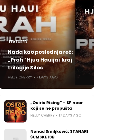
FEATURED
Nada kao poslednja reč:
„Prah“ Hjua Hauija i kraj
trilogije Silos
HELLY CHERRY
7 DAYS AGO
„Osiris Rising“ – SF noar
koji se ne propušta
HELLY CHERRY
17 DAYS AGO
Nenad Smiljković: STANARI
ŠUMSKE 13B