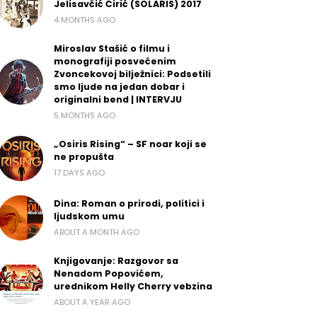
Jelisavčić Ćirić (SOLARIS) 2017
4 MONTHS AGO
Miroslav Stašić o filmu i
monografiji posvećenim
Zvoncekovoj bilježnici: Podsetili
smo ljude na jedan dobar i
originalni bend | INTERVJU
5 MONTHS AGO
„Osiris Rising“ – SF noar koji se
ne propušta
17 DAYS AGO
Dina: Roman o prirodi, politici i
ljudskom umu
ABOUT A MONTH AGO
Knjigovanje: Razgovor sa
Nenadom Popovićem,
urednikom Helly Cherry vebzina
ABOUT A YEAR AGO