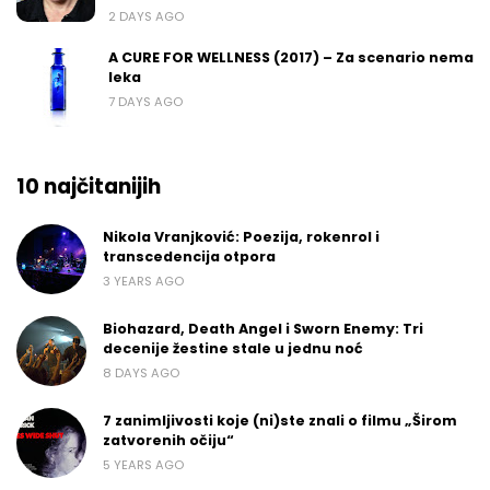
2 DAYS AGO
A CURE FOR WELLNESS (2017) – Za scenario nema
leka
7 DAYS AGO
10 najčitanijih
Nikola Vranjković: Poezija, rokenrol i
transcedencija otpora
3 YEARS AGO
Biohazard, Death Angel i Sworn Enemy: Tri
decenije žestine stale u jednu noć
8 DAYS AGO
7 zanimljivosti koje (ni)ste znali o filmu „Širom
zatvorenih očiju“
5 YEARS AGO