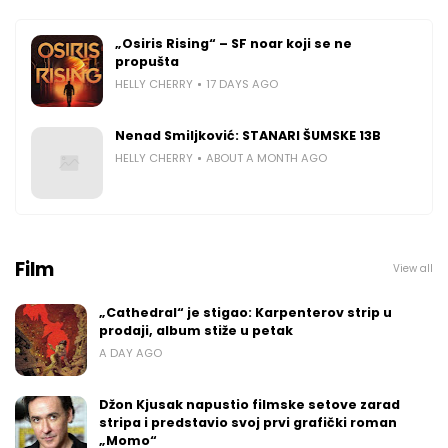
„Osiris Rising“ – SF noar koji se ne
propušta
HELLY CHERRY
17 DAYS AGO
Nenad Smiljković: STANARI ŠUMSKE 13B
HELLY CHERRY
ABOUT A MONTH AGO
Film
View all
„Cathedral“ je stigao: Karpenterov strip u
prodaji, album stiže u petak
A DAY AGO
Džon Kjusak napustio filmske setove zarad
stripa i predstavio svoj prvi grafički roman
„Momo“