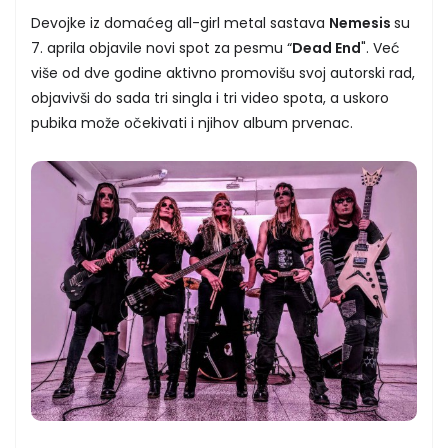
Devojke iz domaćeg all-girl metal sastava
Nemesis
su
7. aprila objavile novi spot za pesmu “
Dead End
". Već
više od dve godine aktivno promovišu svoj autorski rad,
objavivši do sada tri singla i tri video spota, a uskoro
pubika može očekivati i njihov album prvenac.