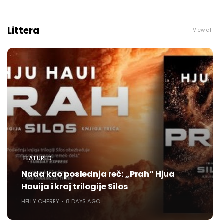
Littera
View all
FEATURED
Nada kao poslednja reč: „Prah“ Hjua
Hauija i kraj trilogije Silos
HELLY CHERRY
8 DAYS AGO