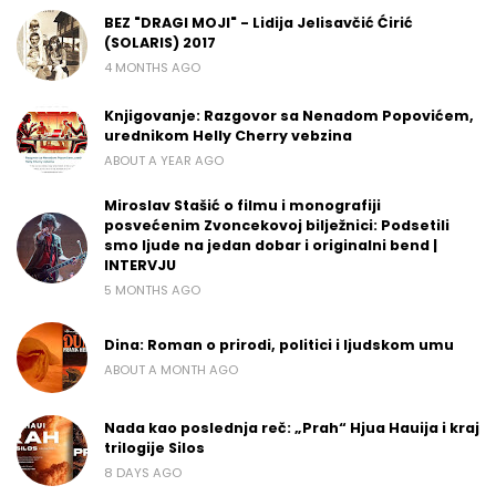
BEZ "DRAGI MOJI" - Lidija Jelisavčić Ćirić
(SOLARIS) 2017
4 MONTHS AGO
Knjigovanje: Razgovor sa Nenadom Popovićem,
urednikom Helly Cherry vebzina
ABOUT A YEAR AGO
Miroslav Stašić o filmu i monografiji
posvećenim Zvoncekovoj bilježnici: Podsetili
smo ljude na jedan dobar i originalni bend |
INTERVJU
5 MONTHS AGO
Dina: Roman o prirodi, politici i ljudskom umu
ABOUT A MONTH AGO
Nada kao poslednja reč: „Prah“ Hjua Hauija i kraj
trilogije Silos
8 DAYS AGO