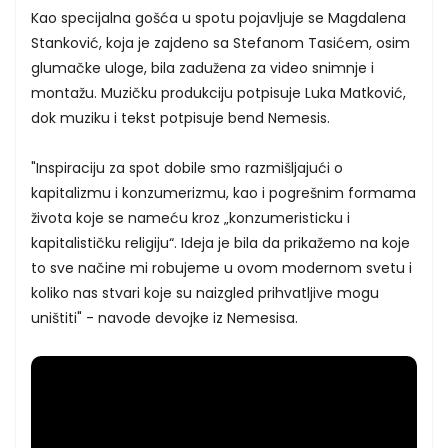
Kao specijalna gošća u spotu pojavljuje se Magdalena
Stanković, koja je zajdeno sa Stefanom Tasićem, osim
glumačke uloge, bila zadužena za video snimnje i
montažu. Muzičku produkciju potpisuje Luka Matković,
dok muziku i tekst potpisuje bend Nemesis.
"Inspiraciju za spot dobile smo razmišljajući o
kapitalizmu i konzumerizmu, kao i pogrešnim formama
života koje se nameću kroz „konzumeristicku i
kapitalističku religiju“. Ideja je bila da prikažemo na koje
to sve načine mi robujeme u ovom modernom svetu i
koliko nas stvari koje su naizgled prihvatljive mogu
uništiti" - navode devojke iz Nemesisa.