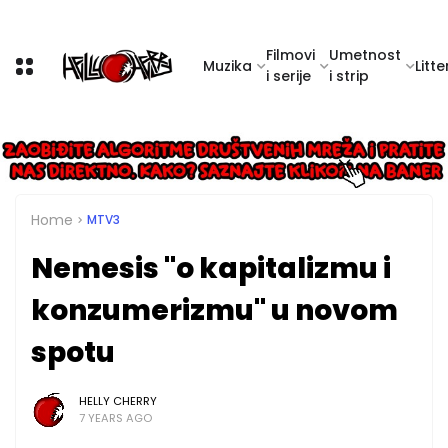
Filmovi
Umetnost
Muzika
Litte
i serije
i strip
Home
MTV3
Nemesis "o kapitalizmu i
konzumerizmu" u novom
spotu
HELLY CHERRY
7 YEARS AGO