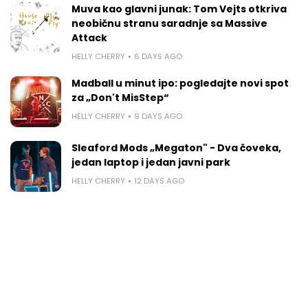
Muva kao glavni junak: Tom Vejts otkriva
neobičnu stranu saradnje sa Massive
Attack
HELLY CHERRY
6 DAYS AGO
Madball u minut ipo: pogledajte novi spot
za „Don't MisStep“
HELLY CHERRY
9 DAYS AGO
Sleaford Mods „Megaton" - Dva čoveka,
jedan laptop i jedan javni park
HELLY CHERRY
12 DAYS AGO