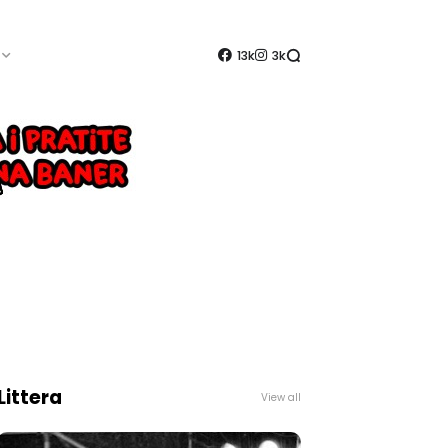
13k
3k
Littera
View all