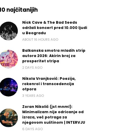
10 najčitanijih
Nick Cave & The Bad Seeds
održali koncert pred 10.000 ljudi
u Beogradu
ABOUT 16 HOURS AGO
Balkanska smotra mladih strip
autora 2026: Akirin broj za
prosperitet stripa
2 DAYS AGO
Nikola Vranjković: Poezija,
rokenrol i transcedencija
otpora
3 YEARS AGO
Zoran Nikolić (jst mnml):
Minimalizam nije odricanje od
izraza, već potraga za
njegovom suštinom | INTERVJU
6 DAYS AGO