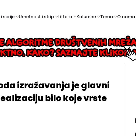
i serije
Umetnost i strip
Littera
Kolumne
Tema
O nama
oda izražavanja je glavni
alizaciju bilo koje vrste