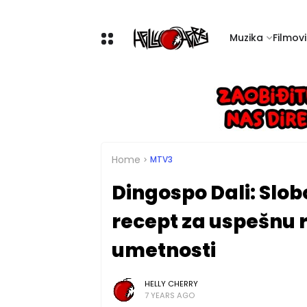
Muzika
Filmovi 
Home
MTV3
Dingospo Dali: Slob
recept za uspešnu re
umetnosti
HELLY CHERRY
7 YEARS AGO