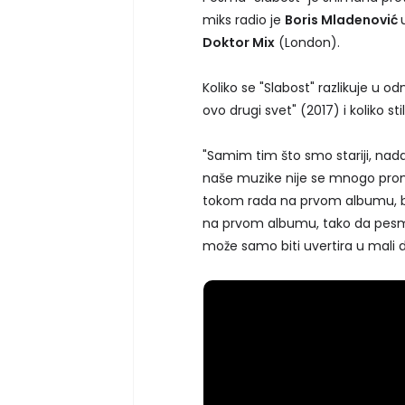
miks radio je
Boris Mladenović
Doktor Mix
(London).
Koliko se "Slabost" razlikuje u
ovo drugi svet" (2017) i koliko st
"Samim tim što smo stariji, nadamo
naše muzike nije se mnogo prome
tokom rada na prvom albumu, bilo 
na prvom albumu, tako da pesm
može samo biti uvertira u mali d