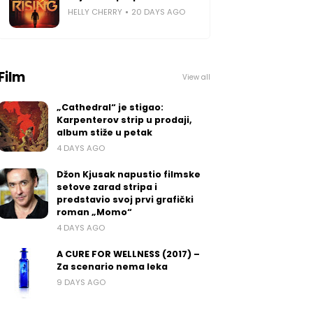
HELLY CHERRY
20 DAYS AGO
Film
View all
„Cathedral“ je stigao:
Karpenterov strip u prodaji,
album stiže u petak
4 DAYS AGO
Džon Kjusak napustio filmske
setove zarad stripa i
predstavio svoj prvi grafički
roman „Momo“
4 DAYS AGO
A CURE FOR WELLNESS (2017) –
Za scenario nema leka
9 DAYS AGO