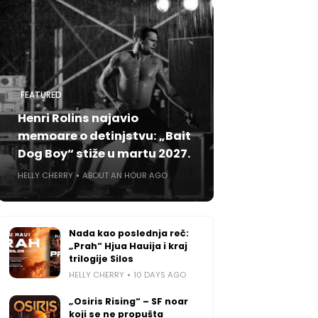
FEATURED
Henri Rolins najavio
memoare o detinjstvu: „Bait
Dog Boy“ stiže u martu 2027.
HELLY CHERRY
ABOUT AN HOUR AGO
Nada kao poslednja reč:
„Prah“ Hjua Hauija i kraj
trilogije Silos
HELLY CHERRY
10 DAYS AGO
„Osiris Rising“ – SF noar
koji se ne propušta