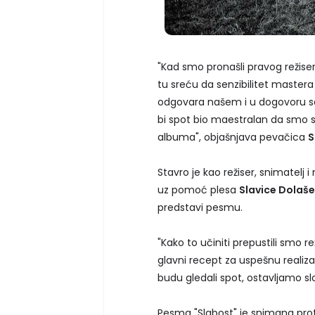
"Kad smo pronašli pravog režiser
tu sreću da senzibilitet master
odgovara našem i u dogovoru sa
bi spot bio maestralan da smo s
albuma", objašnjava pevačica
S
Stavro je kao režiser, snimatelj 
uz pomoć plesa
Slavice Dolaše
predstavi pesmu.
"Kako to učiniti prepustili smo r
glavni recept za uspešnu realiza
budu gledali spot, ostavljamo 
Pesma "Slabost" je snimana prot