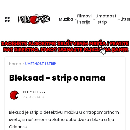
Filmovi
Umetnost
Muzika
Litte
i serije
i strip
Home
UMETNOST I STRIP
Bleksad - strip o nama
HELLY CHERRY
7 YEARS AGO
Bleksad je strip o detektivu mačku u antropomorfnom
svetu, smeštenom u zlatno doba džeza i bluza u Nju
Orleansu.