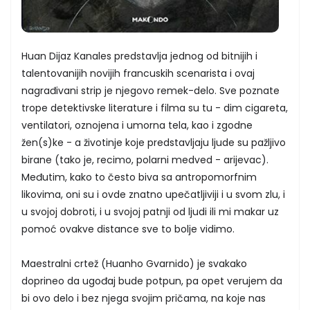
Huan Dijaz Kanales predstavlja jednog od bitnijih i
talentovanijih novijih francuskih scenarista i ovaj
nagrađivani strip je njegovo remek-delo. Sve poznate
trope detektivske literature i filma su tu - dim cigareta,
ventilatori, oznojena i umorna tela, kao i zgodne
žen(s)ke - a životinje koje predstavljaju ljude su pažljivo
birane (tako je, recimo, polarni medved - arijevac).
Međutim, kako to često biva sa antropomorfnim
likovima, oni su i ovde znatno upečatljiviji i u svom zlu, i
u svojoj dobroti, i u svojoj patnji od ljudi ili mi makar uz
pomoć ovakve distance sve to bolje vidimo.
Maestralni crtež (Huanho Gvarnido) je svakako
doprineo da ugođaj bude potpun, pa opet verujem da
bi ovo delo i bez njega svojim pričama, na koje nas