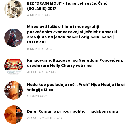
BEZ "DRAGI MOJI" - Lidija Jelisavčić Ćirić
(SOLARIS) 2017
4 MONTHS AGO
Miroslav Stašić o filmu i monografiji
posvećenim Zvoncekovoj bilježnici: Podsetili
smo ljude na jedan dobar i originalni bend |
INTERVJU
5 MONTHS AGO
Knjigovanje: Razgovor sa Nenadom Popovićem,
urednikom Helly Cherry vebzina
ABOUT A YEAR AGO
Nada kao poslednja reč: „Prah“ Hjua Hauija i kraj
trilogije Silos
9 DAYS AGO
Dina: Roman o prirodi, politici i ljudskom umu
ABOUT A MONTH AGO