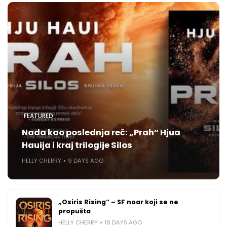
FEATURED
Nada kao poslednja reč: „Prah“ Hjua
Hauija i kraj trilogije Silos
HELLY CHERRY
9 DAYS AGO
„Osiris Rising“ – SF noar koji se ne
propušta
HELLY CHERRY
18 DAYS AGO