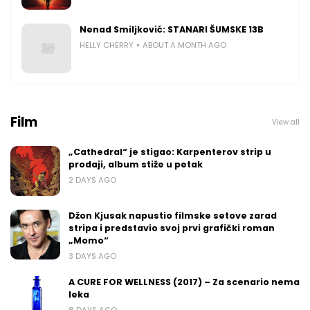
Nenad Smiljković: STANARI ŠUMSKE 13B
HELLY CHERRY
ABOUT A MONTH AGO
Film
View all
„Cathedral“ je stigao: Karpenterov strip u
prodaji, album stiže u petak
2 DAYS AGO
Džon Kjusak napustio filmske setove zarad
stripa i predstavio svoj prvi grafički roman
„Momo“
3 DAYS AGO
A CURE FOR WELLNESS (2017) – Za scenario nema
leka