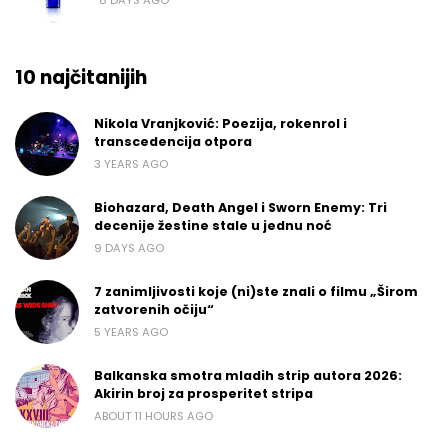
8 DAYS AGO
10 najčitanijih
Nikola Vranjković: Poezija, rokenrol i
transcedencija otpora
3 YEARS AGO
Biohazard, Death Angel i Sworn Enemy: Tri
decenije žestine stale u jednu noć
9 DAYS AGO
7 zanimljivosti koje (ni)ste znali o filmu „Širom
zatvorenih očiju“
5 YEARS AGO
Balkanska smotra mladih strip autora 2026:
Akirin broj za prosperitet stripa
ABOUT 11 HOURS AGO