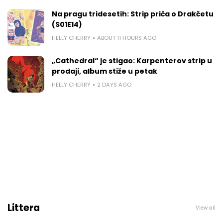
Na pragu tridesetih: Strip priča o Drakčetu
(S01E14)
HELLY CHERRY
ABOUT 11 HOURS AGO
„Cathedral“ je stigao: Karpenterov strip u
prodaji, album stiže u petak
HELLY CHERRY
2 DAYS AGO
Littera
View all