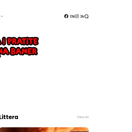
13k
3k
Littera
View all