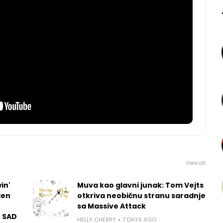
View all
in'
Muva kao glavni junak: Tom Vejts
len
otkriva neobičnu stranu saradnje
sa Massive Attack
u SAD
HELLY CHERRY
7 DAYS AGO