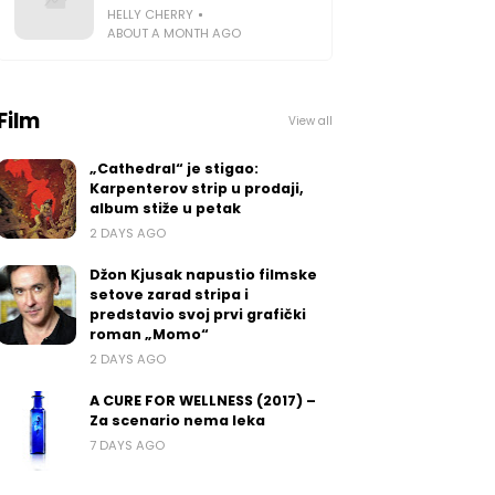
HELLY CHERRY
ABOUT A MONTH AGO
Film
View all
„Cathedral“ je stigao:
Karpenterov strip u prodaji,
album stiže u petak
2 DAYS AGO
Džon Kjusak napustio filmske
setove zarad stripa i
predstavio svoj prvi grafički
roman „Momo“
2 DAYS AGO
A CURE FOR WELLNESS (2017) –
Za scenario nema leka
7 DAYS AGO