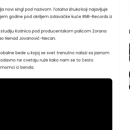
lja novi singl pod nazivom
Totalna Bruka
koji najavljuje
ajem godine pod okriljem izdavačke kuće RNR-Records iz
m studiju Košnica pod producentskom palicom Zorana
irao Nenad Jovanović-Necan.
lobalne bede u kojoj se svet trenutno nalazi sa jasnom
davno ne cvetaju ruže kako nam se to često
u momci iz benda.