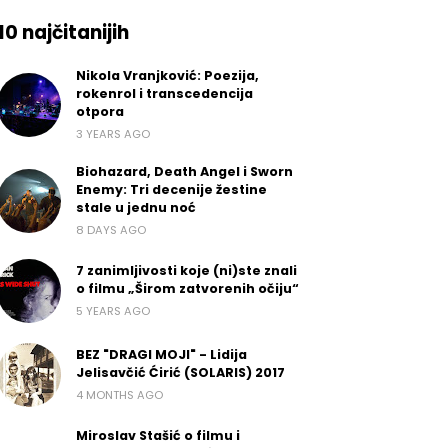
10 najčitanijih
Nikola Vranjković: Poezija,
rokenrol i transcedencija
otpora
3 YEARS AGO
Biohazard, Death Angel i Sworn
Enemy: Tri decenije žestine
stale u jednu noć
8 DAYS AGO
7 zanimljivosti koje (ni)ste znali
o filmu „Širom zatvorenih očiju“
5 YEARS AGO
BEZ "DRAGI MOJI" - Lidija
Jelisavčić Ćirić (SOLARIS) 2017
4 MONTHS AGO
Miroslav Stašić o filmu i