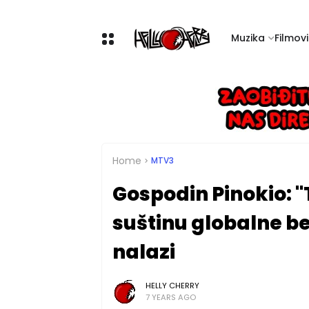
Muzika
Filmovi 
Home
MTV3
Gospodin Pinokio: 
suštinu globalne be
nalazi
HELLY CHERRY
7 YEARS AGO