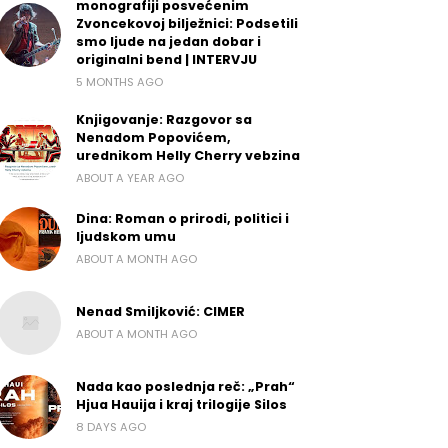
monografiji posvećenim
Zvoncekovoj bilježnici: Podsetili
smo ljude na jedan dobar i
originalni bend | INTERVJU
5 MONTHS AGO
Knjigovanje: Razgovor sa
Nenadom Popovićem,
urednikom Helly Cherry vebzina
ABOUT A YEAR AGO
Dina: Roman o prirodi, politici i
ljudskom umu
ABOUT A MONTH AGO
Nenad Smiljković: CIMER
ABOUT A MONTH AGO
Nada kao poslednja reč: „Prah“
Hjua Hauija i kraj trilogije Silos
8 DAYS AGO