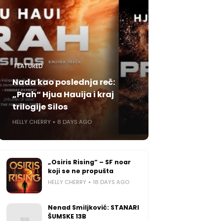
FEATURED
Nada kao poslednja reč:
„Prah“ Hjua Hauija i kraj
trilogije Silos
HELLY CHERRY
8 DAYS AGO
„Osiris Rising“ – SF noar
koji se ne propušta
HELLY CHERRY
18 DAYS AGO
Nenad Smiljković: STANARI
ŠUMSKE 13B