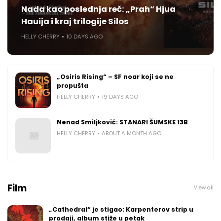
Nada kao poslednja reč: „Prah“ Hjua
Hauija i kraj trilogije Silos
HELLY CHERRY
10 DAYS AGO
„Osiris Rising“ – SF noar koji se ne
propušta
HELLY CHERRY
19 DAYS AGO
Nenad Smiljković: STANARI ŠUMSKE 13B
HELLY CHERRY
ABOUT A MONTH AGO
Film
View all
„Cathedral“ je stigao: Karpenterov strip u
prodaji, album stiže u petak