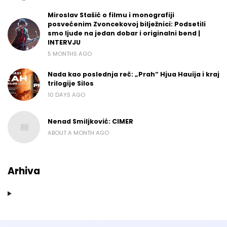
Miroslav Stašić o filmu i monografiji
posvećenim Zvoncekovoj bilježnici: Podsetili
smo ljude na jedan dobar i originalni bend |
INTERVJU
5 MONTHS AGO
Nada kao poslednja reč: „Prah“ Hjua Hauija i kraj
trilogije Silos
10 DAYS AGO
Nenad Smiljković: CIMER
ABOUT A MONTH AGO
Arhiva