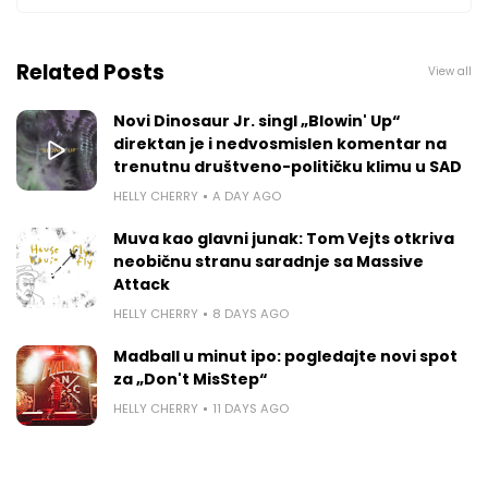
Related Posts
View all
Novi Dinosaur Jr. singl „Blowin' Up“
direktan je i nedvosmislen komentar na
trenutnu društveno-političku klimu u SAD
HELLY CHERRY
A DAY AGO
Muva kao glavni junak: Tom Vejts otkriva
neobičnu stranu saradnje sa Massive
Attack
HELLY CHERRY
8 DAYS AGO
Madball u minut ipo: pogledajte novi spot
za „Don't MisStep“
HELLY CHERRY
11 DAYS AGO