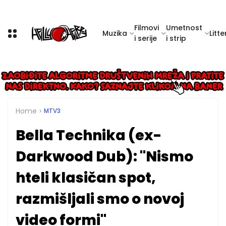
Filmovi
Umetnost
Muzika
Litte
i serije
i strip
Home
MTV3
Bella Technika (ex-
Darkwood Dub): "Nismo
hteli klasičan spot,
razmišljali smo o novoj
video formi"