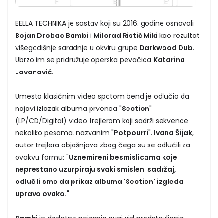
BELLA TECHNIKA je sastav koji su 2016. godine osnovali
Bojan Drobac Bambi
i
Milorad Ristić Miki
kao rezultat
višegodišnje saradnje u okviru grupe
Darkwood Dub
.
Ubrzo im se pridružuje operska pevačica
Katarina
Jovanović
.
Umesto klasičnim video spotom bend je odlučio da
najavi izlazak albuma prvenca "
Section
"
(LP/CD/Digital) video trejlerom koji sadrži sekvence
nekoliko pesama, nazvanim "
Potpourri
".
Ivana Šijak
,
autor trejlera objašnjava zbog čega su se odlučili za
ovakvu formu: "
Uznemireni besmislicama koje
neprestano uzurpiraju svaki smisleni sadržaj,
odlučili smo da prikaz albuma 'Section' izgleda
upravo ovako.
"
Bambi
je dodatno pojasnio ovaj vid predstavljanja