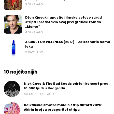
3 DAYS AGO
Džon Kjusak napustio filmske setove zarad
stripa i predstavio svoj prvi grafički roman
„Momo“
4 DAYS AGO
A CURE FOR WELLNESS (2017) – Za scenario nema
leka
9 DAYS AGO
10 najčitanijih
Nick Cave & The Bad Seeds održali koncert pred
10.000 ljudi u Beogradu
ABOUT 7 HOURS AGO
Balkanska smotra mladih strip autora 2026:
Akirin broj za prosperitet stripa