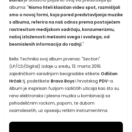
albuma: "
Nismo hteli klasičan video spot, razmišljali
smo o novoj formi, koja pored predstavljanja muzike
s albuma, referira na naš odnos prema postojećem
rastresitom medijskom sadržaju, konzumerizmu,
našoj izloženosti mešavini svega i svačega, od
besmislenih informacija do radnji
."
Bella Technika svoj album prvenac "Section"
(LP/CD/Digital) izdaje u sredu, 13. marta 2019.
zajedničkom saradnjom beogradske etikete
Odličan
Hrčak
tj. podetikete
Bravo Boys
i hrvatskog
PDV
-a.
Album je inspirisan fuzijom različitih uticaja kao što su
rana elektronska i plesna muzika u kombinaciji sa
psihodeličnim rockom, popom, te dubom
osamdesetih, uz opsesiju retkim instrumentima.