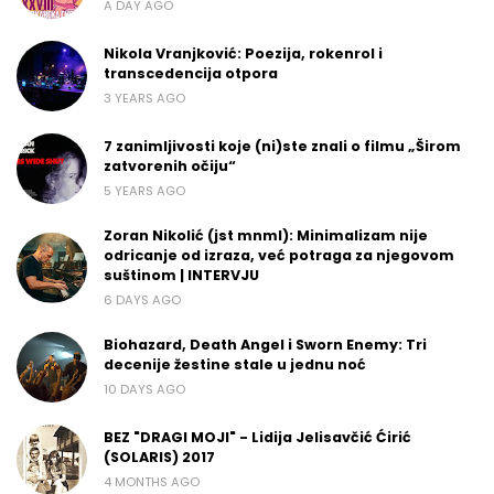
A DAY AGO
Nikola Vranjković: Poezija, rokenrol i
transcedencija otpora
3 YEARS AGO
7 zanimljivosti koje (ni)ste znali o filmu „Širom
zatvorenih očiju“
5 YEARS AGO
Zoran Nikolić (jst mnml): Minimalizam nije
odricanje od izraza, već potraga za njegovom
suštinom | INTERVJU
6 DAYS AGO
Biohazard, Death Angel i Sworn Enemy: Tri
decenije žestine stale u jednu noć
10 DAYS AGO
BEZ "DRAGI MOJI" - Lidija Jelisavčić Ćirić
(SOLARIS) 2017
4 MONTHS AGO