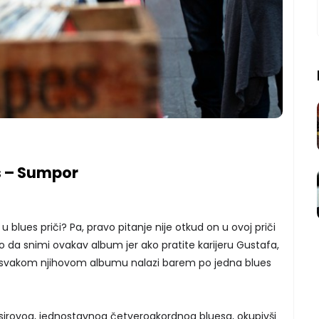
s – Sumpor
u blues priči? Pa, pravo pitanje nije otkud on u ovoj priči
o da snimi ovakav album jer ako pratite karijeru Gustafa,
a svakom njihovom albumu nalazi barem po jedna blues
 sirovog, jednostavnog četveroakordnog bluesa, okupivši