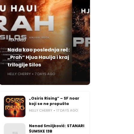
FEATURED
Nada kao poslednja reč:
„Prah“ Hjua Hauija i kraj
trilogije Silos
HELLY CHERRY
7 DAYS AGO
„Osiris Rising“ – SF noar
koji se ne propušta
HELLY CHERRY
17 DAYS AGO
Nenad Smiljković: STANARI
ŠUMSKE 13B