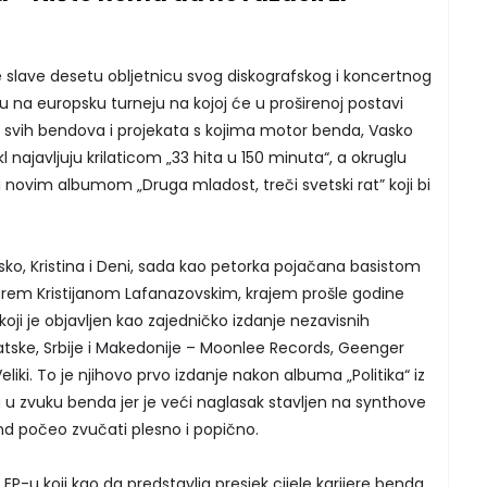
slave desetu obljetnicu svog diskografskog i koncertnog
 na europsku turneju na kojoj će u proširenoj postavi
ali i svih bendova i projekata s kojima motor benda, Vasko
l najavljuju krilaticom „33 hita u 150 minuta“, a okruglu
i novim albumom „Druga mladost, treči svetski rat” koji bi
sko, Kristina i Deni, sada kao petorka pojačana basistom
em Kristijanom Lafanazovskim, krajem prošle godine
 koji je objavljen kao zajedničko izdanje nezavisnih
vatske, Srbije i Makedonije – Moonlee Records, Geenger
eliki. To je njihovo prvo izdanje nakon albuma „Politika“ iz
u u zvuku benda jer je veći naglasak stavljen na synthove
nd počeo zvučati plesno i popično.
EP-u koji kao da predstavlja presjek cijele karijere benda