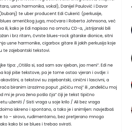
tara, usna harmonika, vokal), Danijel Paulović i Davor
bubanj) te uber producent Edi Cukerić (perkusije,
je blues američkog juga, močvara i Roberta Johnsona, već
ili, kako je Edi napisao na omotu CD-a, „istrijanski bili
ažan i brz ritam, čvrste blues-rock gitarske dionice, sitni
 usne harmonike, cigarbox gitare ili jakih perkusija koje
te zajebantski tekstovi.
ke tipa: „Otišla si, sad sam sav sjeban, jao meni“. Edi ne
 koji piše tekstove, pa je tome ostao vjeran i ovdje: i
kavštini, a tekstovi su zajebantski, cinični i lascivni, a
a biranim izrazima poput „pičiću moj“ ili „anđeliću moj
d mi je prva žena pošla čja“ čiji je tekst tipično
tu uženiti / Sisti vraga u soje krilo / Ali bez vraga
 doima iskreno i spontano, a tako je i snimljen: navježbaš
to je to – sirovo, rudimentarno, bez pretjerano mnogo
ko kako bi se blues i trebao svirati.