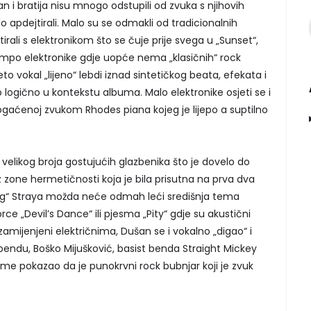
 bratija nisu mnogo odstupili od zvuka s njihovih
o apdejtirali. Malo su se odmakli od tradicionalnih
ali s elektronikom što se čuje prije svega u „Sunset“,
po elektronike gdje uopće nema „klasičnih“ rock
 vokal „lijeno“ lebdi iznad sintetičkog beata, efekata i
 logično u kontekstu albuma. Malo elektronike osjeti se i
gaćenoj zvukom Rhodes piana kojeg je lijepo a suptilno
 velikog broja gostujućih glazbenika što je dovelo do
 iz zone hermetičnosti koja je bila prisutna na prva dva
rog“ Straya možda neće odmah leći središnja tema
ce „Devil’s Dance“ ili pjesma „Pity“ gdje su akustični
zamijenjeni električnima, Dušan se i vokalno „digao“ i
bendu, Boško Mijušković, basist benda Straight Mickey
sme pokazao da je punokrvni rock bubnjar koji je zvuk