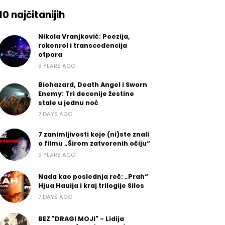
10 najčitanijih
Nikola Vranjković: Poezija,
rokenrol i transcedencija
otpora
3 YEARS AGO
Biohazard, Death Angel i Sworn
Enemy: Tri decenije žestine
stale u jednu noć
7 DAYS AGO
7 zanimljivosti koje (ni)ste znali
o filmu „Širom zatvorenih očiju“
5 YEARS AGO
Nada kao poslednja reč: „Prah“
Hjua Hauija i kraj trilogije Silos
7 DAYS AGO
BEZ "DRAGI MOJI" - Lidija