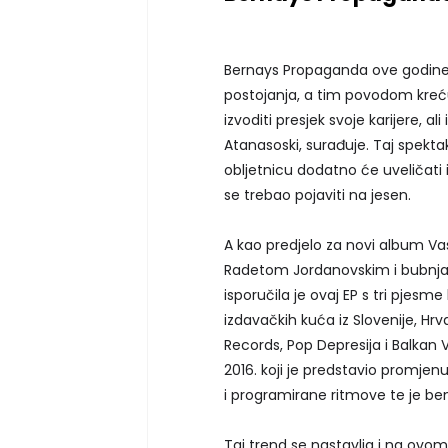
Bernays Propaganda ove godine 
postojanja, a tim povodom kreću
izvoditi presjek svoje karijere, 
Atanasoski, surađuje. Taj spektak
obljetnicu dodatno će uveličati 
se trebao pojaviti na jesen.
A kao predjelo za novi album Va
Radetom Jordanovskim i bubnjar
isporučila je ovaj EP s tri pjesme
izdavačkih kuća iz Slovenije, Hr
Records, Pop Depresija i Balkan V
2016. koji je predstavio promjen
i programirane ritmove te je be
Taj trend se nastavlja i na ovom 