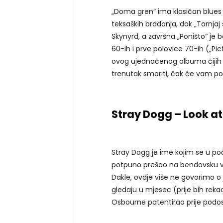
„Doma gren“ ima klasičan blues 
teksaških bradonja, dok „Tornjaj 
Skynyrd, a završna „Poništo“ je 
60-ih i prve polovice 70-ih („Pi
ovog ujednačenog albuma čijih d
trenutak smoriti, čak će vam po
Stray Dogg – Look a
Stray Dogg je ime kojim se u poč
potpuno prešao na bendovsku 
Dakle, ovdje više ne govorimo o 
gledaju u mjesec (prije bih rekao
Osbourne patentirao prije podo