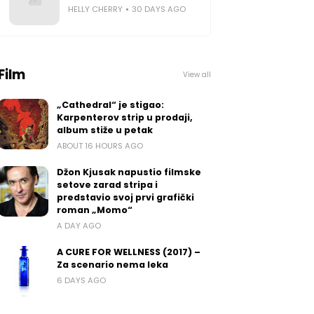
HELLY CHERRY
30 DAYS AGO
Film
View all
„Cathedral“ je stigao:
Karpenterov strip u prodaji,
album stiže u petak
ABOUT 16 HOURS AGO
Džon Kjusak napustio filmske
setove zarad stripa i
predstavio svoj prvi grafički
roman „Momo“
A DAY AGO
A CURE FOR WELLNESS (2017) –
Za scenario nema leka
6 DAYS AGO