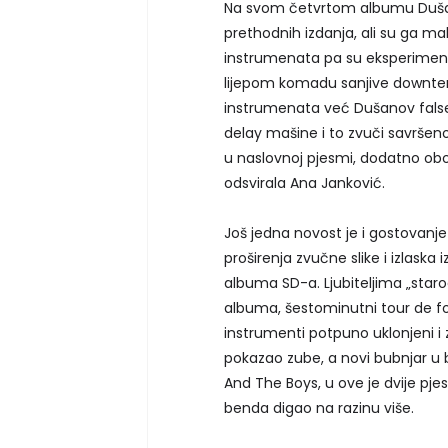
Na svom četvrtom albumu Dušan i
prethodnih izdanja, ali su ga mal
instrumenata pa su eksperimentir
lijepom komadu sanjive downtem
instrumenata već Dušanov falseto
delay mašine i to zvuči savršeno
u naslovnoj pjesmi, dodatno obo
odsvirala Ana Janković.
Još jedna novost je i gostovanje
proširenja zvučne slike i izlaska
albuma SD-a. Ljubiteljima „sta
albuma, šestominutni tour de for
instrumenti potpuno uklonjeni i 
pokazao zube, a novi bubnjar u 
And The Boys, u ove je dvije pje
benda digao na razinu više.