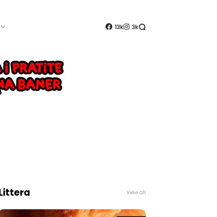
13k
3k
Littera
View all