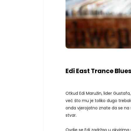
Edi East Trance Blue
Otkud Edi Maružin, lider Gustafa, 
već što mu je toliko dugo trebal
onda vjerojatno znate da se n
stvar.
Ovdje se Edi zadržao u okvirima