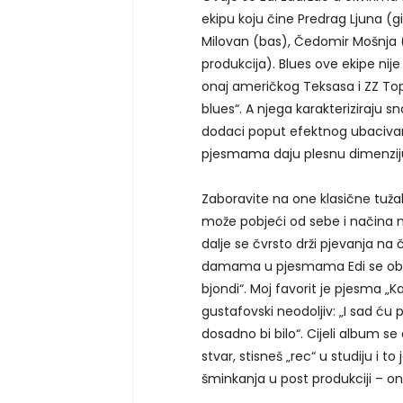
ekipu koju čine Predrag Ljuna (gi
Milovan (bas), Čedomir Mošnja (
produkcija). Blues ove ekipe ni
onaj američkog Teksasa i ZZ Topa 
blues“. A njega karakteriziraju sn
dodaci poput efektnog ubacivanja
pjesmama daju plesnu dimenziju 
Zaboravite na one klasične tužalj
može pobjeći od sebe i načina na
dalje se čvrsto drži pjevanja na ča
damama u pjesmama Edi se obrać
bjondi“. Moj favorit je pjesma „Ka
gustafovski neodoljiv: „I sad ću pe
dosadno bi bilo“. Cijeli album se
stvar, stisneš „rec“ u studiju i 
šminkanja u post produkciji – ona