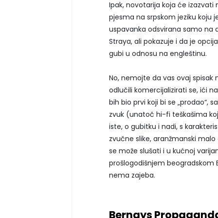
Ipak, novotarija koja će izazvati
pjesma na srpskom jeziku koju j
uspavanka odsvirana samo na aku
Straya, ali pokazuje i da je opci
gubi u odnosu na engleštinu.
No, nemojte da vas ovaj spisak 
odlučili komercijalizirati se, ići 
bih bio prvi koji bi se „prodao“, 
zvuk (unatoč hi-fi teškašima koj
iste, o gubitku i nadi, s karakt
zvučne slike, aranžmanski malo
se može slušati i u kućnoj varija
prošlogodišnjem beogradskom Bee
nema zajeba.
Bernays Propaganda 