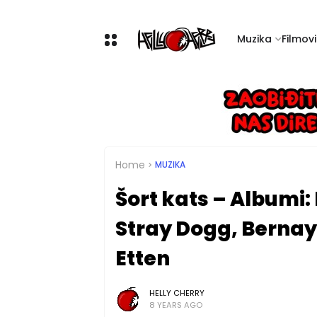
Muzika
Filmovi 
Home
MUZIKA
Šort kats – Albumi:
Stray Dogg, Berna
Etten
HELLY CHERRY
8 YEARS AGO