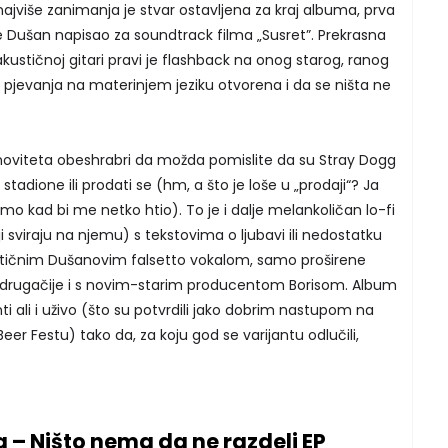
 najviše zanimanja je stvar ostavljena za kraj albuma, prva
e Dušan napisao za soundtrack filma „Susret”. Prekrasna
stičnoj gitari pravi je flashback na onog starog, ranog
ja pjevanja na materinjem jeziku otvorena i da se ništa ne
noviteta obeshrabri da možda pomislite da su Stray Dogg
na stadione ili prodati se (hm, a što je loše u „prodaji“? Ja
samo kad bi me netko htio). To je i dalje melankoličan lo-fi
i sviraju na njemu) s tekstovima o ljubavi ili nedostatku
erističnim Dušanovim falsetto vokalom, samo proširene
 drugačije i s novim-starim producentom Borisom. Album
nti ali i uživo (što su potvrdili jako dobrim nastupom na
r Festu) tako da, za koju god se varijantu odlučili,
– Ništo nema da ne razdeli EP