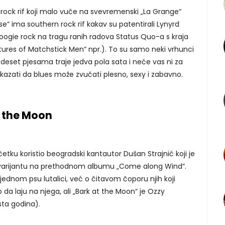
rock rif koji malo vuče na svevremenski „La Grange“
se“ ima southern rock rif kakav su patentirali Lynyrd
boogie rock na tragu ranih radova Status Quo-a s kraja
ctures of Matchstick Men“ npr.). To su samo neki vrhunci
eset pjesama traje jedva pola sata i neće vas ni za
kazati da blues može zvučati plesno, sexy i zabavno.
t the Moon
etku koristio beogradski kantautor Dušan Strajnić koji je
varijantu na prethodnom albumu „Come along Wind“.
jednom psu lutalici, već o čitavom čoporu njih koji
 da laju na njega, ali „Bark at the Moon“ je Ozzy
sta godina).