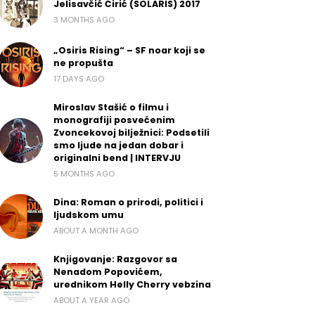
Jelisavčić Ćirić (SOLARIS) 2017
3 MONTHS AGO
„Osiris Rising“ – SF noar koji se
ne propušta
17 DAYS AGO
Miroslav Stašić o filmu i
monografiji posvećenim
Zvoncekovoj bilježnici: Podsetili
smo ljude na jedan dobar i
originalni bend | INTERVJU
5 MONTHS AGO
Dina: Roman o prirodi, politici i
ljudskom umu
ABOUT A MONTH AGO
Knjigovanje: Razgovor sa
Nenadom Popovićem,
urednikom Helly Cherry vebzina
ABOUT A YEAR AGO