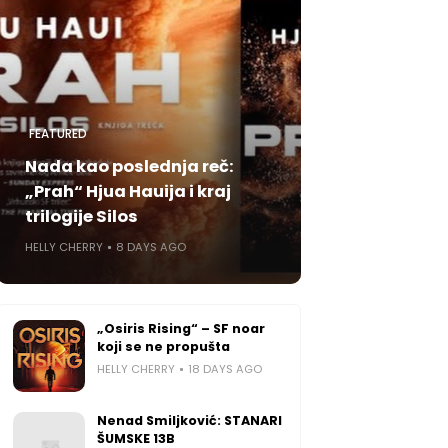
FEATURED
Nada kao poslednja reč:
„Prah“ Hjua Hauija i kraj
trilogije Silos
HELLY CHERRY
8 DAYS AGO
„Osiris Rising“ – SF noar
koji se ne propušta
HELLY CHERRY
18 DAYS AGO
Nenad Smiljković: STANARI
ŠUMSKE 13B