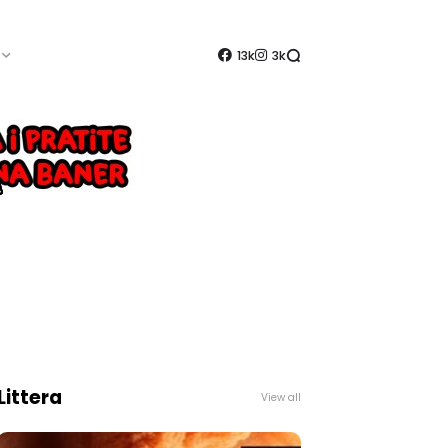
13k
3k
Littera
View all