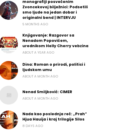
monografiji posvećenim
Zvoncekovoj bilježnici: Podsetili
smo ljude na jedan dobar i
originalni bend | INTERVJU
5 MONTHS AGO
Knjigovanje: Razgovor sa
Nenadom Popovićem,
urednikom Helly Cherry vebzina
ABOUT A YEAR AGO
Dina: Roman o prirodi, politici i
ljudskom umu
ABOUT A MONTH AGO
Nenad Smiljković: CIMER
ABOUT A MONTH AGO
Nada kao poslednja reč: „Prah“
Hjua Hauija i kraj trilogije Silos
8 DAYS AGO