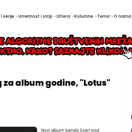
i serije
Umetnost i strip
Littera
Kolumne
Tema
O nama
 za album godine, "Lotus"
Novi album benda Soen pod