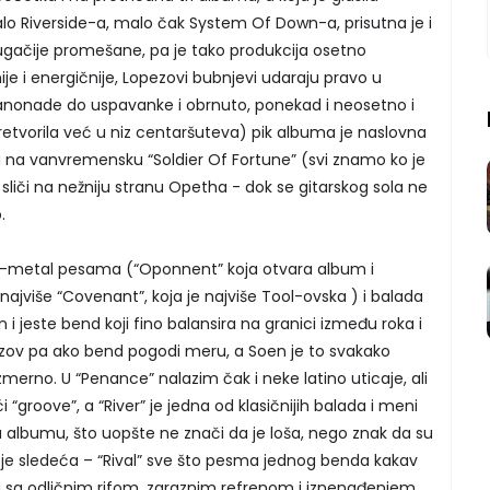
o Riverside-a, malo čak System Of Down-a, prisutna je i
rugačije promešane, pa je tako produkcija osetno
ije i energičnije, Lopezovi bubnjevi udaraju pravo u
anonade do uspavanke i obrnuto, ponekad i neosetno i
pretvorila već u niz centaršuteva) pik albuma je naslovna
 na vanvremensku “Soldier Of Fortune” (svi znamo ko je
liči na nežniju stranu Opetha - dok se gitarskog sola ne
.
-metal pesama (“Oponnent” koja otvara album i
i najviše “Covenant”, koja je najviše Tool-ovska ) i balada
i jeste bend koji fino balansira na granici između roka i
azov pa ako bend pogodi meru, a Soen je to svakako
zmerno. U “Penance” nalazim čak i neke latino uticaje, ali
“groove”, a “River” je jedna od klasičnijih balada i meni
 albumu, što uopšte ne znači da je loša, nego znak da su
o je sledeća – “Rival” sve što pesma jednog benda kakav
a sa odličnim rifom, zaraznim refrenom i iznenađenjem