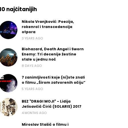
10 najčitanijih
Nikola Vranjković: Poezija,
rokenrol i transcedencija
otpora
3 YEARS AGO
Biohazard, Death Angel i Sworn
Enemy: Tri decenije žestine
stale u jednu noć
8 DAYS AGO
7 zanimljivosti koje (ni)ste znali
o filmu „Širom zatvorenih očiju“
5 YEARS AGO
BEZ "DRAGI MOJI" - Lidija
Jelisavčić Ćirić (SOLARIS) 2017
4 MONTHS AGO
Miroslav Stašić o filmu i