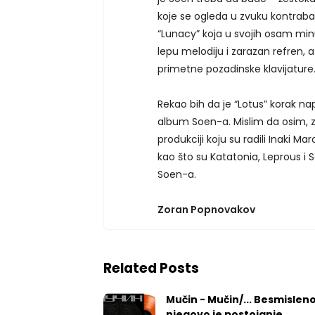
koje se ogleda u zvuku kontrabasa
“Lunacy” koja u svojih osam minu
lepu melodiju i zarazan refren, a 
primetne pozadinske klavijature
Rekao bih da je “Lotus” korak napr
album Soen-a. Mislim da osim, 
produkciji koju su radili Inaki M
kao što su Katatonia, Leprous i 
Soen-a.
Zoran Popnovakov
Related Posts
Mučin - Mučin/... Besmislen
njegovo je postojanje