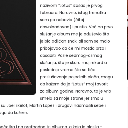
nazivom “Lotus” izašao je prvog
februara. Naravno, istog trenutka
sam ga nabavio (čitaj
downloadovao) i pustio. Već na prvo
slušanje album me je oduševio što
je bio odličan znak, ali sam se malo
pribojavao da će mi možda brzo i
dosaditi. Posle sedmog-osmog
slušanja, što je skoro moj rekord u
poslednje vreme što se tiče
preslušavanja pojedinih ploča, mogu
da kažem da je “Lotus” moj favorit
za album godine. Naravno, to je vrlo
smelo sa moje strane jer smo u
li su Joel Ekelof, Martin Lopez i drugovi nadmašili sebe i
mogu da kažem.
početka i na prethodna tri albuma, a koja je glasila –