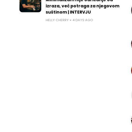
izraza, već potraga za njegovom
suštinom | INTERVJU
HELLY CHERRY
4 DAYS AGO