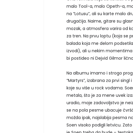
malo Tool-a, malo Opeth-a, mal
na “Lotusu”, ali su karte malo d
drugačija. Naime, gitare su glasn
mozak, a atmosfera varira od k
za tren. Na prvu loptu (koja se 
balada koja me delom podsetila
izvodi), ali u nekim momentima s
bi postideo ni Dejvid Gilmor lično
Na albumu imamo i strogo prog
“Martyrs”, izabrana za prvi singl 
koje su više u rock vodama. Soen 
metala, što je za mene uvek iz
uradio, moje zadovoljstvo je nei
se na pola pesme ubacuje čvršći 
možda ipak, najslabija pesma na
Soen visoko podigli letvicu. Zat
je Soen treba da bude – žestok