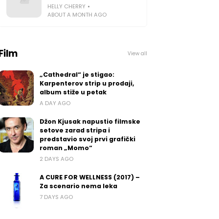
HELLY CHERRY
ABOUT A MONTH AGO
Film
View all
„Cathedral“ je stigao:
Karpenterov strip u prodaji,
album stiže u petak
A DAY AGO
Džon Kjusak napustio filmske
setove zarad stripa i
predstavio svoj prvi grafički
roman „Momo“
2 DAYS AGO
A CURE FOR WELLNESS (2017) –
Za scenario nema leka
7 DAYS AGO