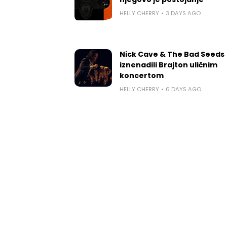
HELLY CHERRY
3 DAYS AGO
Nick Cave & The Bad Seeds
iznenadili Brajton uličnim
koncertom
HELLY CHERRY
6 DAYS AGO