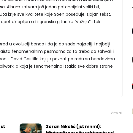
. Album zatvara još jedan potencijalni veliki hit,
ta krije sve kvalitete koje Soen poseduje, sjajan tekst,
opet uklopljen u filigransku gitarsku “vožnju” i tek
.
ed u evoluciji benda i da je do sada najzreliji i najbolji
zaista fenomenalnim pesmama za to treba da zahvali i
arconi i David Castillo koji je poznat po radu sa bendovima
Soilwork, a koja je fenomenalno istakla sve dobre strane
View all
ost
Zoran Nikolić (jst mnml):
Minimalizam nije odricanje od