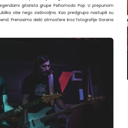
legendarni gitarista grupe Psihomodo Pop. U prepunom
 publika više nego zadovoljna. Kao predgrupa nastupili su
bend. Prenosimo delić atmosfere kroz fotografije Gorana