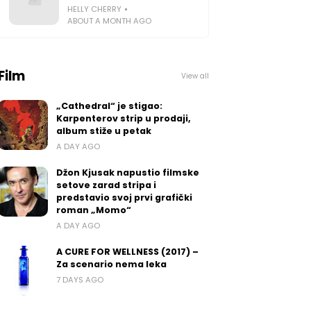
HELLY CHERRY
ABOUT A MONTH AGO
Film
View all
„Cathedral“ je stigao:
Karpenterov strip u prodaji,
album stiže u petak
A DAY AGO
Džon Kjusak napustio filmske
setove zarad stripa i
predstavio svoj prvi grafički
roman „Momo“
A DAY AGO
A CURE FOR WELLNESS (2017) –
Za scenario nema leka
7 DAYS AGO