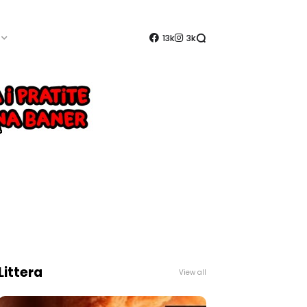
13k
3k
Littera
View all