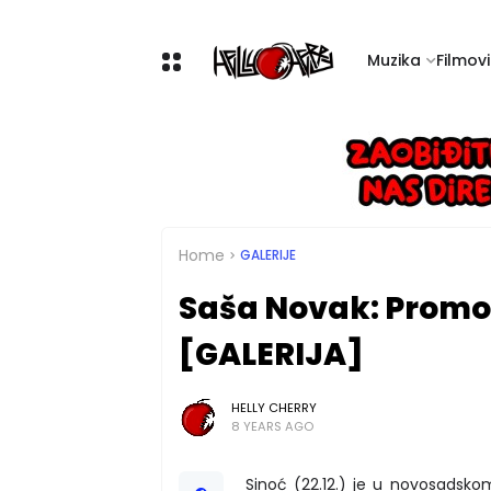
Muzika
Filmovi 
Home
GALERIJE
Saša Novak: Promoc
[GALERIJA]
HELLY CHERRY
8 YEARS AGO
Sinoć (22.12.) je u novosadsko