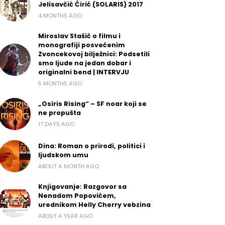
Jelisavčić Ćirić (SOLARIS) 2017
4 MONTHS AGO
Miroslav Stašić o filmu i
monografiji posvećenim
Zvoncekovoj bilježnici: Podsetili
smo ljude na jedan dobar i
originalni bend | INTERVJU
5 MONTHS AGO
„Osiris Rising“ – SF noar koji se
ne propušta
17 DAYS AGO
Dina: Roman o prirodi, politici i
ljudskom umu
ABOUT A MONTH AGO
Knjigovanje: Razgovor sa
Nenadom Popovićem,
urednikom Helly Cherry vebzina
ABOUT A YEAR AGO