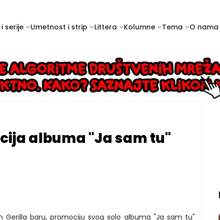
i serije
Umetnost i strip
Littera
Kolumne
Tema
O nama
ija albuma "Ja sam tu"
m Gerilla baru, promociju svog solo albuma "Ja sam tu"