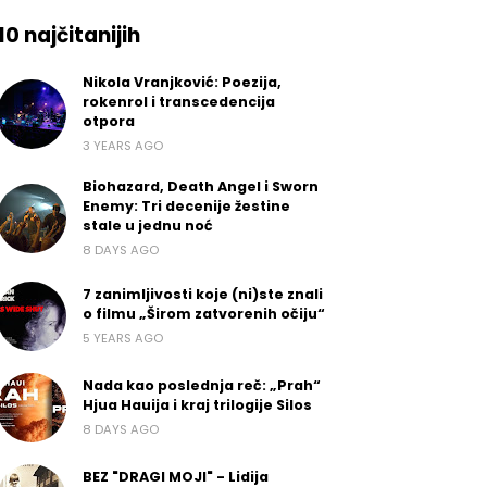
10 najčitanijih
Nikola Vranjković: Poezija,
rokenrol i transcedencija
otpora
3 YEARS AGO
Biohazard, Death Angel i Sworn
Enemy: Tri decenije žestine
stale u jednu noć
8 DAYS AGO
7 zanimljivosti koje (ni)ste znali
o filmu „Širom zatvorenih očiju“
5 YEARS AGO
Nada kao poslednja reč: „Prah“
Hjua Hauija i kraj trilogije Silos
8 DAYS AGO
BEZ "DRAGI MOJI" - Lidija