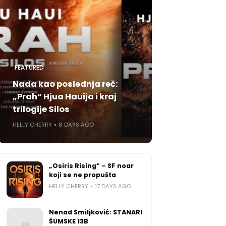
FEATURED
Nada kao poslednja reč:
„Prah“ Hjua Hauija i kraj
trilogije Silos
HELLY CHERRY
8 DAYS AGO
„Osiris Rising“ – SF noar
koji se ne propušta
HELLY CHERRY
17 DAYS AGO
Nenad Smiljković: STANARI
ŠUMSKE 13B