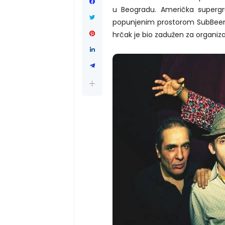
u Beogradu. Američka superg
popunjenim prostorom SubBeernog
hrčak je bio zadužen za organiz