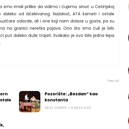
a smo imali prilike da vidimo i čujemo sinoć u Cetinjskoj
ilo daleko od iščekivanog. Nažalost, ATA karneti i ostale
zičare odavde, ali i one koji nam dolaze u goste, pa su
ima na granici neretka pojava. Ono što smo čuli je bilo
i put daleko duže trajati. Svakako je ovo bila jedna lepa
.
View all
worn
Pozorište: „Bezdan“ kao
 stale
konstanta
HELLY CHERRY
9 DAYS AGO
k,