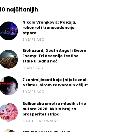
10 najčitanijih
Nikola Vranjković: Poezija,
rokenrol i transcedencija
otpora
3 YEARS AGO
Biohazard, Death Angel i Sworn
Enemy: Tri decenije žestine
stale u jednu noć
9 DAYS AGO
7 zanimljivosti koje (ni)ste znali
o filmu „Širom zatvorenih očiju“
5 YEARS AGO
Balkanska smotra mladih strip
autora 2026: Akirin broj za
prosperitet stripa
ABOUT 11 HOURS AGO