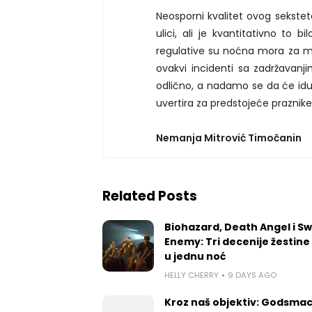
Neosporni kvalitet ovog sekstet
ulici, ali je kvantitativno to b
regulative su noćna mora za mu
ovakvi incidenti sa zadržavanj
odlično, a nadamo se da će iduć
uvertira za predstojeće praznike
Nemanja Mitrović Timočanin
Related Posts
Biohazard, Death Angel i S
Enemy: Tri decenije žestine
u jednu noć
HELLY CHERRY
9 DAYS AGO
Kroz naš objektiv: Godsmac