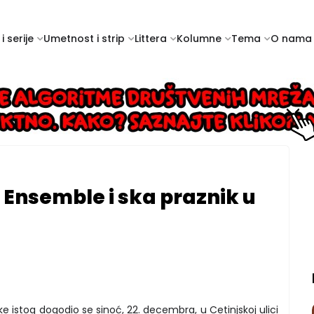
i serije
Umetnost i strip
Littera
Kolumne
Tema
O nama
Ensemble i ska praznik u
ke istog dogodio se sinoć, 22. decembra, u Cetinjskoj ulici