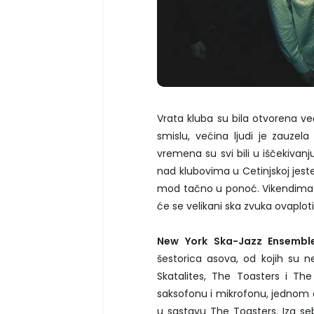
Vrata kluba su bila otvorena ve
smislu, većina ljudi je zauzela
vremena su svi bili u iščekivanju
nad klubovima u Cetinjskoj jest
mod tačno u ponoć. Vikendima je
će se velikani ska zvuka ovaploti
New York Ska-Jazz Ensembl
šestorica asova, od kojih su 
Skatalites, The Toasters i Th
saksofonu i mikrofonu, jednom 
u sastavu The Toasters. Iza seb