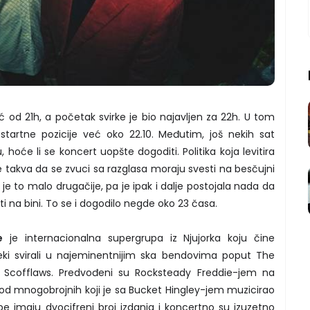
ć od 21h, a početak svirke je bio najavljen za 22h. U tom
 startne pozicije već oko 22.10. Međutim, još nekih sat
, hoće li se koncert uopšte dogoditi. Politika koja levitira
e takva da se zvuci sa razglasa moraju svesti na besčujni
 to malo drugačije, pa je ipak i dalje postojala nada da
ti na bini. To se i dogodilo negde oko 23 časa.
e
je internacionalna supergrupa iz Njujorka koju čine
neki svirali u najeminentnijim ska bendovima poput The
e Scofflaws. Predvođeni su Rocksteady Freddie-jem na
od mnogobrojnih koji je sa Bucket Hingley-jem muzicirao
e imaju dvocifreni broj izdanja i koncertno su izuzetno