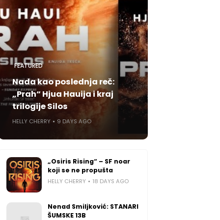
FEATURED
Nada kao poslednja reč:
„Prah“ Hjua Hauija i kraj
trilogije Silos
HELLY CHERRY
9 DAYS AGO
„Osiris Rising“ – SF noar
koji se ne propušta
HELLY CHERRY
18 DAYS AGO
Nenad Smiljković: STANARI
ŠUMSKE 13B