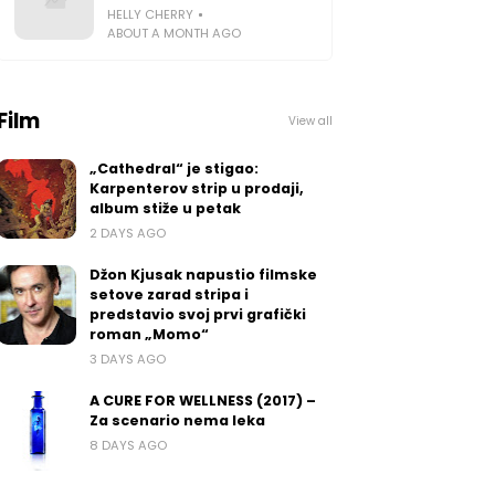
HELLY CHERRY
ABOUT A MONTH AGO
Film
View all
„Cathedral“ je stigao:
Karpenterov strip u prodaji,
album stiže u petak
2 DAYS AGO
Džon Kjusak napustio filmske
setove zarad stripa i
predstavio svoj prvi grafički
roman „Momo“
3 DAYS AGO
A CURE FOR WELLNESS (2017) –
Za scenario nema leka
8 DAYS AGO