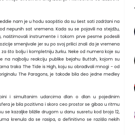
reddie nam je u hodu saopštio da su šest sati zadržani na
m od nepunih sat vremena. Kada su se pojavili na stejdžu,
, naštimovali instrumente i tokom prve pesme podesili
icije smenjivale jer su po svoj prilici znali da je vremena
za što bolju i kompletniju žurku. Neke od numera koje su
le na najbolju reakciju publike bejahu Buttah, kojom su
darna traka The Tide is High, koju su obrađivali mnogi - od
originalu The Paragons, je takođe bila deo jedne medley
 bini i simultanim udarcima dlan o dlan u pojedinim
a je bila pozitivna i skoro ceo prostor se gibao u ritmu
u se kazaljke bližile drugom u danu susretu kod broja 12,
uma krenula da se rasipa, a definitivno se razišla nekih