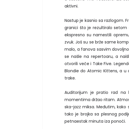
aktivni.
Nastup je kasnio sa razlogom. F
granici što je rezultiralo seto
ekspresno su namestili opremu
zvuk. Još su se brže same kompoz
malo, a fanova sasvim dovoljno 
se našle na repertoaru, a naiš
otvorili veče i Take Five. Legen
Blondie do Atomic Kittens, a u 
trake.
Auditorijum je pratio rad na
momentima držao ritam. Atmosfer
ska-jazz miksa. Međutim, kako s
tako je brojka sa plesnog podij
petnaestak minuta iza ponoći.