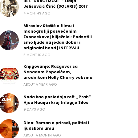
BEZ "DRAGI MOJI" - Lidija
Jelisavčić Ćirić (SOLARIS) 2017
4 MONTHS AGO
Miroslav Stašić o filmu i
monografiji posvećenim
Zvoncekovoj bilježnici: Podsetili
smo ljude na jedan dobar i
originalni bend | INTERVJU
5 MONTHS AGO
Knjigovanje: Razgovor sa
Nenadom Popovićem,
urednikom Helly Cherry vebzina
ABOUT A YEAR AGO
Nada kao poslednja reč: „Prah“
Hjua Hauija i kraj trilogije Silos
9 DAYS AGO
Dina: Roman o prirodi, politici i
ljudskom umu
ABOUT A MONTH AGO