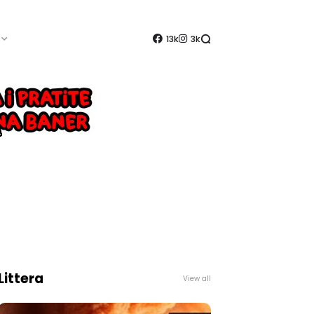
13k
3k
Littera
View all