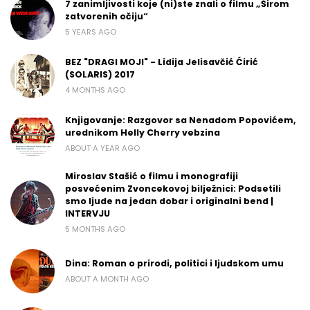
7 zanimljivosti koje (ni)ste znali o filmu „Širom
zatvorenih očiju“
5 YEARS AGO
BEZ "DRAGI MOJI" - Lidija Jelisavčić Ćirić
(SOLARIS) 2017
4 MONTHS AGO
Knjigovanje: Razgovor sa Nenadom Popovićem,
urednikom Helly Cherry vebzina
ABOUT A YEAR AGO
Miroslav Stašić o filmu i monografiji
posvećenim Zvoncekovoj bilježnici: Podsetili
smo ljude na jedan dobar i originalni bend |
INTERVJU
5 MONTHS AGO
Dina: Roman o prirodi, politici i ljudskom umu
ABOUT A MONTH AGO