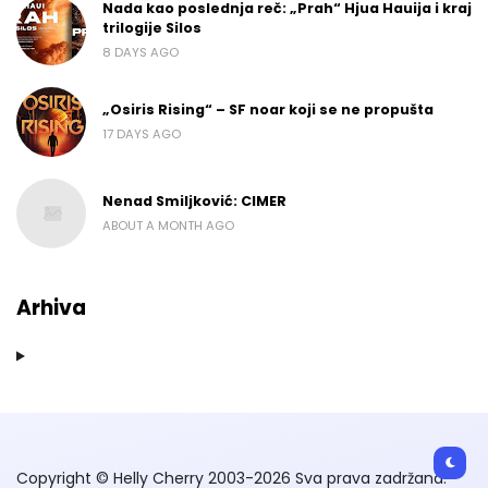
Nada kao poslednja reč: „Prah“ Hjua Hauija i kraj
trilogije Silos
8 DAYS AGO
„Osiris Rising“ – SF noar koji se ne propušta
17 DAYS AGO
Nenad Smiljković: CIMER
ABOUT A MONTH AGO
Arhiva
Copyright © Helly Cherry 2003-2026 Sva prava zadržana.