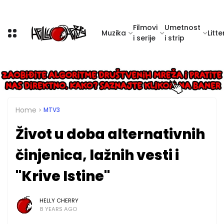
Filmovi
Umetnost
Muzika
Litte
i serije
i strip
Home
MTV3
Život u doba alternativnih
činjenica, lažnih vesti i
"Krive Istine"
HELLY CHERRY
8 YEARS AGO