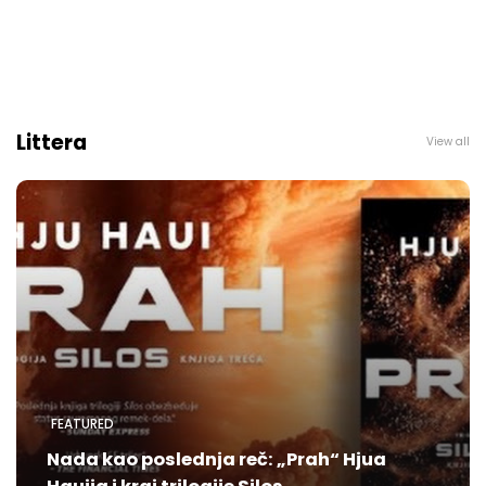
Littera
View all
FEATURED
Nada kao poslednja reč: „Prah“ Hjua