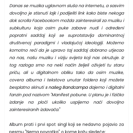
Danas se muzika uglavnom sluša na internetu, a sasvim
dovoljno je stisnuti lajk i podijeliti link kako biste nekoga
dok scrolla Facebookom možda zainteresirali za muziku i
subkulturu koja osim puke zabave nudi i određeni
popratni sadržaj koji se suprotstavlja dominantnoj
društvenoj paradigmi i vladajućoj ideologiji. Možemo
komotno reći da je upravo taj sadržaj dobrano utjecao
na nas, našu muziku i viziju svijeta koji nas okružuje. Iz
tog razloga smo na neki način željeli oživjeti tu staru
priču, ali u digitalnom obliku tako da osim muzike,
covera albuma i tekstova unutar foldera koji možete
besplatno skinuti
s našeg Bandcampa
dajemo i digitalni
fanzin pod nazivom "Manifest pobune. U planu je i fizičko
izdanje na ploči ukoliko uspijemo naći dovoljno
zainteresiranih izdavača.
"
Album prati i prvi spot singl koji se nedavno pojavio za
pesmu "Nema povratka" o kome kažu sledeće: