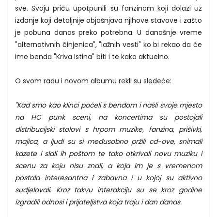
sve. Svoju priču upotpunili su fanzinom koji dolazi uz
izdanje koji detaljnije objašnjava njihove stavove i zašto
je pobuna danas preko potrebna. U današnje vreme
"alternativnih činjenica", "lažnih vesti" ko bi rekao da će
ime benda "Kriva Istina" biti i te kako aktuelno.
O svom radu i novom albumu rekli su sledeće:
"Kad smo kao klinci počeli s bendom i našli svoje mjesto
na HC punk sceni, na koncertima su postojali
distribucijski stolovi s hrpom muzike, fanzina, prišivki,
majica, a ljudi su si međusobno pržili cd-ove, snimali
kazete i slali ih poštom te tako otkrivali novu muziku i
scenu za koju nisu znali, a koja im je s vremenom
postala interesantna i zabavna i u kojoj su aktivno
sudjelovali. Kroz takvu interakciju su se kroz godine
izgradili odnosi i prijateljstva koja traju i dan danas.