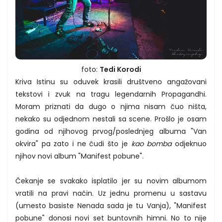
foto:
Tedi Korodi
Kriva Istinu su oduvek krasili društveno angažovani
tekstovi i zvuk na tragu legendarnih Propagandhi.
Moram priznati da dugo o njima nisam čuo ništa,
nekako su odjednom nestali sa scene. Prošlo je osam
godina od njihovog prvog/poslednjeg albuma "Van
okvira" pa zato i ne čudi što je
kao bomba
odjeknuo
njihov novi album "Manifest pobune".
Čekanje se svakako isplatilo jer su novim albumom
vratili na pravi način. Uz jednu promenu u sastavu
(umesto basiste Nenada sada je tu Vanja), "Manifest
pobune" donosi novi set buntovnih himni. No to nije