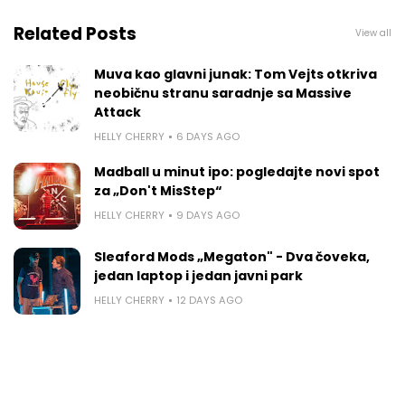
Related Posts
View all
Muva kao glavni junak: Tom Vejts otkriva
neobičnu stranu saradnje sa Massive
Attack
HELLY CHERRY
6 DAYS AGO
Madball u minut ipo: pogledajte novi spot
za „Don't MisStep“
HELLY CHERRY
9 DAYS AGO
Sleaford Mods „Megaton" - Dva čoveka,
jedan laptop i jedan javni park
HELLY CHERRY
12 DAYS AGO