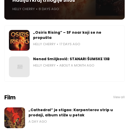
Hauija i kraj trilogije Silos
HELLY CHERRY
8 DAYS AGO
„Osiris Rising“ – SF noar koji se ne
propušta
HELLY CHERRY
17 DAYS AGO
Nenad Smiljković: STANARI ŠUMSKE 13B
HELLY CHERRY
ABOUT A MONTH AGO
Film
View all
„Cathedral“ je stigao: Karpenterov strip u
prodaji, album stiže u petak
A DAY AGO