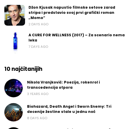
Džon Kjusak napustio filmske setove zarad
stripa i predstavio svoj prvi grafički roman
„Momo“
2 DAYS AGO
A CURE FOR WELLNESS (2017) – Za scenario nema
leka
7 DAYS AGO
10 najčitanijih
Nikola Vranjković: Poezija, rokenrol i
transcedencija otpora
3 YEARS AGO
Biohazard, Death Angel i Sworn Enemy: Tri
decenije žestine stale u jednu noć
8 DAYS AGO