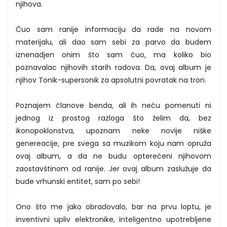
njihova.
Čuo sam ranije informaciju da rade na novom
materijalu, ali dao sam sebi za parvo da budem
iznenadjen onim što sam čuo, ma koliko bio
poznavalac njihovih starih radova. Da, ovaj album je
njihov Tonik-supersonik za apsolutni povratak na tron.
Poznajem članove benda, ali ih neću pomenuti ni
jednog iz prostog razloga što želim da, bez
ikonopoklonstva, upoznam neke novije niške
genereacije, pre svega sa muzikom koju nam opruža
ovaj album, a da ne budu opterećeni njihovom
zaostavštinom od ranije. Jer ovaj album zaslužuje da
bude vrhunski entitet, sam po sebi!
Ono što me jako obradovalo, bar na prvu loptu, je
inventivni upliv elektronike, inteligentno upotrebljene