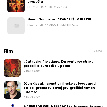
propušta
HELLY CHERRY
18 DAYS AGO
Nenad Smiljković: STANARI ŠUMSKE 13B
HELLY CHERRY
ABOUT A MONTH AGO
Film
View all
„Cathedral“ je stigao: Karpenterov strip u
prodaji, album stiže u petak
2 DAYS AGO
Džon Kjusak napustio filmske setove zarad
stripa i predstavio svoj prvi grafički roman
„Momo“
3 DAYS AGO
A CURE FOR WELLNESS (2017) – Za scenario nema