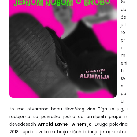
žu
da
će
jut
ro
pr
o
m
eni
ti
sv
e,
pa
u
to ime otvaramo bocu tikveškog vina T’ga za jug, i
radujemo se povratku jedne od omiljenih grupa iz
devedesetih
Arnold Layne i Alhemija
. Druga polovina
2018., uprkos velikom broju niških izdanja je apsolutno