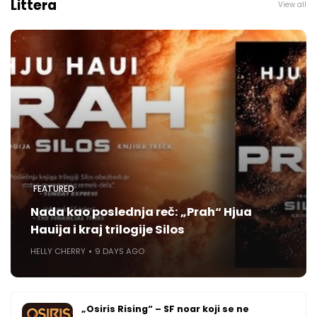
Littera
View all
FEATURED
Nada kao poslednja reč: „Prah“ Hjua
Hauija i kraj trilogije Silos
HELLY CHERRY
9 DAYS AGO
„Osiris Rising“ – SF noar koji se ne