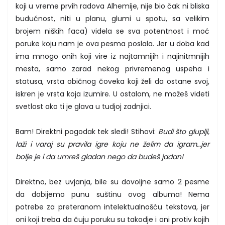
koji u vreme prvih radova Alhemije, nije bio čak ni bliska
budućnost, niti u planu, glumi u spotu, sa velikim
brojem niških faca) videla se sva potentnost i moć
poruke koju nam je ova pesma poslala. Jer u doba kad
ima mnogo onih koji vire iz najtamnijih i najinitmnijih
mesta, samo zarad nekog privremenog uspeha i
statusa, vrsta običnog čoveka koji želi da ostane svoj,
iskren je vrsta koja izumire. U ostalom, ne možeš videti
svetlost ako ti je glava u tudjoj zadnjici.
Bam! Direktni pogodak tek sledi! Stihovi:
Budi što gluplji,
laži i varaj su pravila igre koju ne želim da igram…jer
bolje je i da umreš gladan nego da budeš jadan!
Direktno, bez uvjanja, bile su dovoljne samo 2 pesme
da dobijemo punu suštinu ovog albuma! Nema
potrebe za preteranom intelektualnošću tekstova, jer
oni koji treba da čuju poruku su takodje i oni protiv kojih