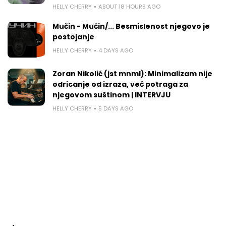
HELLY CHERRY
ABOUT 18 HOURS AGO
Mučin - Mučin/... Besmislenost njegovo je
postojanje
HELLY CHERRY
4 DAYS AGO
Zoran Nikolić (jst mnml): Minimalizam nije
odricanje od izraza, već potraga za
njegovom suštinom | INTERVJU
HELLY CHERRY
5 DAYS AGO