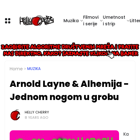
Filmovi
Umetnost
Muzika
Litte
i serije
i strip
Home
MUZIKA
Arnold Layne & Alhemija -
Jednom nogom u grobu
HELLY CHERRY
8 YEARS AGO
Ka