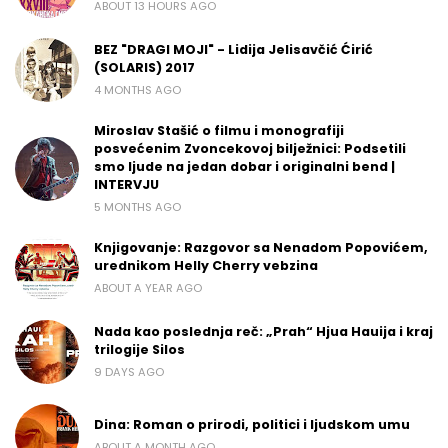
ABOUT 13 HOURS AGO
BEZ "DRAGI MOJI" - Lidija Jelisavčić Ćirić
(SOLARIS) 2017
4 MONTHS AGO
Miroslav Stašić o filmu i monografiji
posvećenim Zvoncekovoj bilježnici: Podsetili
smo ljude na jedan dobar i originalni bend |
INTERVJU
5 MONTHS AGO
Knjigovanje: Razgovor sa Nenadom Popovićem,
urednikom Helly Cherry vebzina
ABOUT A YEAR AGO
Nada kao poslednja reč: „Prah“ Hjua Hauija i kraj
trilogije Silos
9 DAYS AGO
Dina: Roman o prirodi, politici i ljudskom umu
ABOUT A MONTH AGO