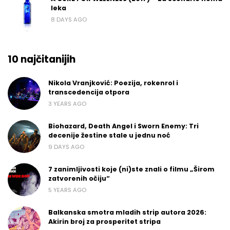
leka
8 DAYS AGO
10 najčitanijih
Nikola Vranjković: Poezija, rokenrol i
transcedencija otpora
3 YEARS AGO
Biohazard, Death Angel i Sworn Enemy: Tri
decenije žestine stale u jednu noć
9 DAYS AGO
7 zanimljivosti koje (ni)ste znali o filmu „Širom
zatvorenih očiju“
5 YEARS AGO
Balkanska smotra mladih strip autora 2026:
Akirin broj za prosperitet stripa