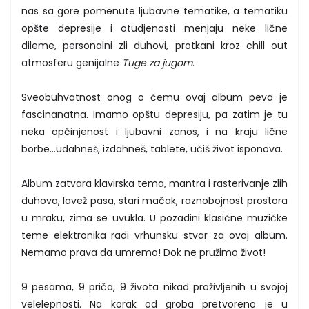
nas sa gore pomenute ljubavne tematike, a tematiku
opšte depresije i otudjenosti menjaju neke lične
dileme, personalni zli duhovi, protkani kroz chill out
atmosferu genijalne
Tuge za jugom
.
Sveobuhvatnost onog o čemu ovaj album peva je
fascinanatna. Imamo opštu depresiju, pa zatim je tu
neka opčinjenost i ljubavni zanos, i na kraju lične
borbe…udahneš, izdahneš, tablete, učiš život isponova.
Album zatvara klavirska tema, mantra i rasterivanje zlih
duhova, lavež pasa, stari mačak, raznobojnost prostora
u mraku, zima se uvukla. U pozadini klasične muzičke
teme elektronika radi vrhunsku stvar za ovaj album.
Nemamo prava da umremo! Dok ne pružimo život!
9 pesama, 9 priča, 9 života nikad proživljenih u svojoj
velelepnosti. Na korak od groba pretvoreno je u