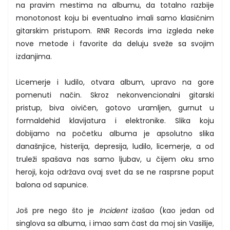
na pravim mestima na albumu, da totalno razbije
monotonost koju bi eventualno imali samo klasičnim
gitarskim pristupom. RNR Records ima izgleda neke
nove metode i favorite da deluju sveže sa svojim
izdanjima.
Licemerje i ludilo, otvara album, upravo na gore
pomenuti način. Skroz nekonvencionalni gitarski
pristup, biva oivičen, gotovo uramljen, gurnut u
formaldehid klavijatura i elektronike. Slika koju
dobijamo na početku albuma je apsolutno slika
današnjice, histerija, depresija, ludilo, licemerje, a od
truleži spašava nas samo ljubav, u čijem oku smo
heroji, koja održava ovaj svet da se ne rasprsne poput
balona od sapunice.
Još pre nego što je
Incident
izašao (kao jedan od
singlova sa albuma, i imao sam čast da moj sin Vasilije,