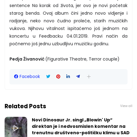
sentence Na korak od života, jer ovo je novi početak
starog benda. Ovaj album čini jedno novo vidjenje i
radjanje, neko novo čudno proleće, starih muzičkih
vukova. Njihovu vitalnost ispitaćemo još jednom na
koncertu u Feedbacku 04.01.2019. Pravi način da
počnemo još jednu uzbudljivu muzičku godinu.
Pedja Živanović
(Figurative Theatre, Terror couple)
Facebook
Related Posts
View all
Novi Dinosaur Jr. singl „Blowin' Up“
direktan je i nedvosmislen komentar na
trenutnu društveno-političku klimu u SAD