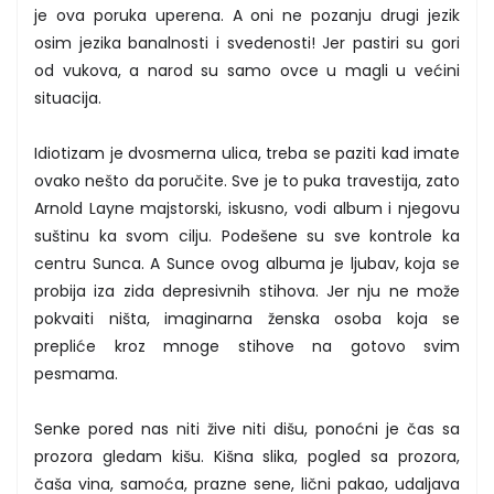
je ova poruka uperena. A oni ne pozanju drugi jezik
osim jezika banalnosti i svedenosti! Jer pastiri su gori
od vukova, a narod su samo ovce u magli u većini
situacija.
Idiotizam je dvosmerna ulica, treba se paziti kad imate
ovako nešto da poručite. Sve je to puka travestija, zato
Arnold Layne majstorski, iskusno, vodi album i njegovu
suštinu ka svom cilju. Podešene su sve kontrole ka
centru Sunca. A Sunce ovog albuma je ljubav, koja se
probija iza zida depresivnih stihova. Jer nju ne može
pokvaiti ništa, imaginarna ženska osoba koja se
prepliće kroz mnoge stihove na gotovo svim
pesmama.
Senke pored nas niti žive niti dišu, ponoćni je čas sa
prozora gledam kišu. Kišna slika, pogled sa prozora,
čaša vina, samoća, prazne sene, lični pakao, udaljava