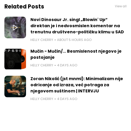
Related Posts
View all
Novi Dinosaur Jr. singl „Blowin' Up“
direktan je i nedvosmislen komentar na
trenutnu društveno-političku klimu u SAD
HELLY CHERRY
ABOUT 5 HOURS AGO
Mučin - Mučin/... Besmislenost njegovo je
postojanje
HELLY CHERRY
4 DAYS AGO
Zoran Nikolić (jst mnml): Minimalizam nije
odricanje od izraza, već potraga za
njegovom suštinom | INTERVJU
HELLY CHERRY
4 DAYS AGO