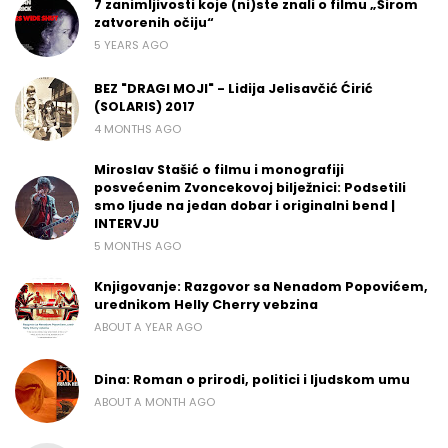
7 zanimljivosti koje (ni)ste znali o filmu „Širom
zatvorenih očiju“
5 YEARS AGO
BEZ "DRAGI MOJI" - Lidija Jelisavčić Ćirić
(SOLARIS) 2017
4 MONTHS AGO
Miroslav Stašić o filmu i monografiji
posvećenim Zvoncekovoj bilježnici: Podsetili
smo ljude na jedan dobar i originalni bend |
INTERVJU
5 MONTHS AGO
Knjigovanje: Razgovor sa Nenadom Popovićem,
urednikom Helly Cherry vebzina
ABOUT A YEAR AGO
Dina: Roman o prirodi, politici i ljudskom umu
ABOUT A MONTH AGO