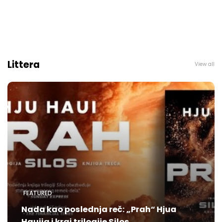
Littera
View all
FEATURED
Nada kao poslednja reč: „Prah“ Hjua
Hauija i kraj trilogije Silos