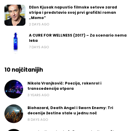
Džon Kjusak napustio filmske setove zarad
stripa i predstavio svoj prvi grafički roman
„Momo“
2 DAYS AGO
A CURE FOR WELLNESS (2017) – Za scenario nema
leka
7 DAYS AGO
10 najčitanijih
Nikola Vranjković: Poezija, rokenrol i
transcedencija otpora
3 YEARS AGO
Biohazard, Death Angel i Sworn Enemy: Tri
decenije žestine stale u jednu noć
8 DAYS AGO