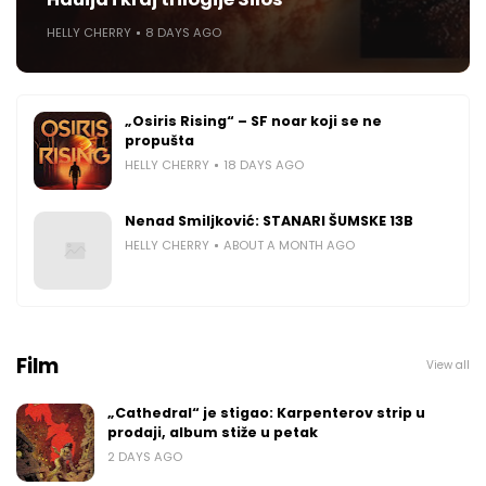
HELLY CHERRY
8 DAYS AGO
„Osiris Rising“ – SF noar koji se ne
propušta
HELLY CHERRY
18 DAYS AGO
Nenad Smiljković: STANARI ŠUMSKE 13B
HELLY CHERRY
ABOUT A MONTH AGO
Film
View all
„Cathedral“ je stigao: Karpenterov strip u
prodaji, album stiže u petak
2 DAYS AGO