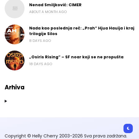
Nenad Smiljković: CIMER
ABOUT A MONTH AGO
Nada kao poslednja reč: „Prah“ Hjua Hauija i kraj
trilogije Silos
8 DAYS AGO
„Osiris Rising“ – SF noar koji se ne propušta
18 DAYS AGO
Arhiva
Copyright © Helly Cherry 2003-2026 Sva prava zadržana.