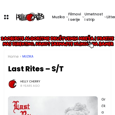
Filmovi
Umetnost
Muzika
Litte
i serije
i strip
Home
MUZIKA
Last Rites – S/T
HELLY CHERRY
8 YEARS AGO
Gr
čk
a