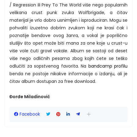
/ Regression ili Prey To The World više nego popularnih
velikana crust punk zvuka Wolfbrigade, a čitav
materijal je vrlo dobro usnimljen i isproduciran. Mogu se
pohvaliti izuzetno dobrim zvukom koji ne krasi čak i
poznatije bendove ovog žanra, a vokal je poprilično
slušljiv što opet može biti mana za one koje u crust-u
više vole čuti growl vokale. Album se sastoji od deset
više nego odličnih pesama zbog kojih ćete se teško
odlučiti za sopstvenog favorita. Na
bandcamp profilu
benda ne postoje nikakve informacije o izdanju, ali je
čitav album dostupan za free download.
Đorđe Miladinović
Facebook