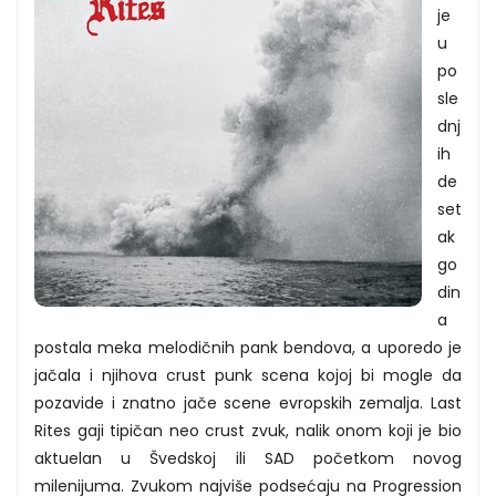
je
u
po
sle
dnj
ih
de
set
ak
go
din
a
postala meka melodičnih pank bendova, a uporedo je
jačala i njihova crust punk scena kojoj bi mogle da
pozavide i znatno jače scene evropskih zemalja. Last
Rites gaji tipičan neo crust zvuk, nalik onom koji je bio
aktuelan u Švedskoj ili SAD početkom novog
milenijuma. Zvukom najviše podsećaju na Progression