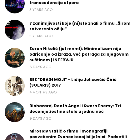
transcedencija otpora
3 YEARS AGO
7 zanimljivosti koje (ni)ste znali o filmu „Širom
zatvorenih očiju“
5 YEARS AGO
Zoran Nikolić (jst mnml): Minimalizam nije
odricanje od izraza, već potraga za njegovom
suštinom | INTERVJU
6 DAYS AGO
BEZ "DRAGI MOJI" - Lidija Jelisavčić Ćirić
(SOLARIS) 2017
4 MONTHS AGO
Biohazard, Death Angel i Sworn Enemy: Tri
decenije žestine stale u jednu noć
9 DAYS AGO
Miroslav Stašić o filmu i monografiji
posvećenim Zvoncekovoj bilježnici: Podsetili