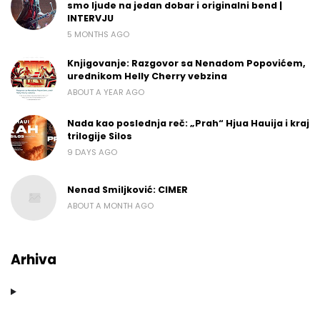
smo ljude na jedan dobar i originalni bend |
INTERVJU
5 MONTHS AGO
Knjigovanje: Razgovor sa Nenadom Popovićem,
urednikom Helly Cherry vebzina
ABOUT A YEAR AGO
Nada kao poslednja reč: „Prah“ Hjua Hauija i kraj
trilogije Silos
9 DAYS AGO
Nenad Smiljković: CIMER
ABOUT A MONTH AGO
Arhiva