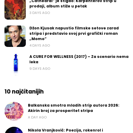
„Cathedral“ je stigao: Karpenterov strip u
prodaji, album stiže u petak
3 DAYS AGO
Džon Kjusak napustio filmske setove zarad
stripa i predstavio svoj prvi grafički roman
„Momo“
4 DAYS AGO
A CURE FOR WELLNESS (2017) – Za scenario nema
leka
9 DAYS AGO
10 najčitanijih
Balkanska smotra mladih strip autora 2026:
Akirin broj za prosperitet stripa
A DAY AGO
Nikola Vranjković: Poezija, rokenrol i