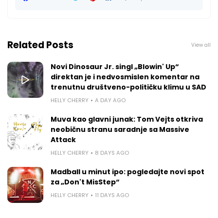
Related Posts
View all
Novi Dinosaur Jr. singl „Blowin' Up“
direktan je i nedvosmislen komentar na
trenutnu društveno-političku klimu u SAD
HELLY CHERRY
A DAY AGO
Muva kao glavni junak: Tom Vejts otkriva
neobičnu stranu saradnje sa Massive
Attack
HELLY CHERRY
8 DAYS AGO
Madball u minut ipo: pogledajte novi spot
za „Don't MisStep“
HELLY CHERRY
11 DAYS AGO