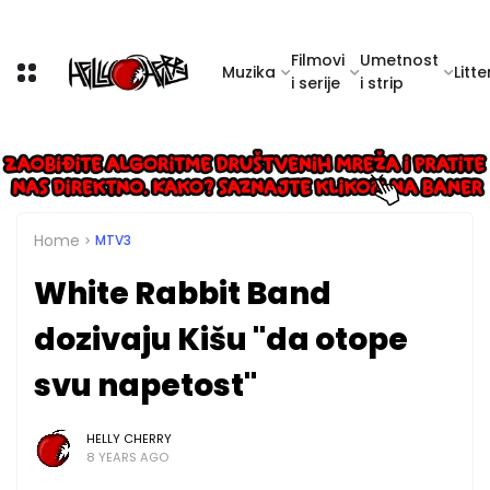
Filmovi
Umetnost
Muzika
Litte
i serije
i strip
Home
MTV3
White Rabbit Band
dozivaju Kišu "da otope
svu napetost"
HELLY CHERRY
8 YEARS AGO