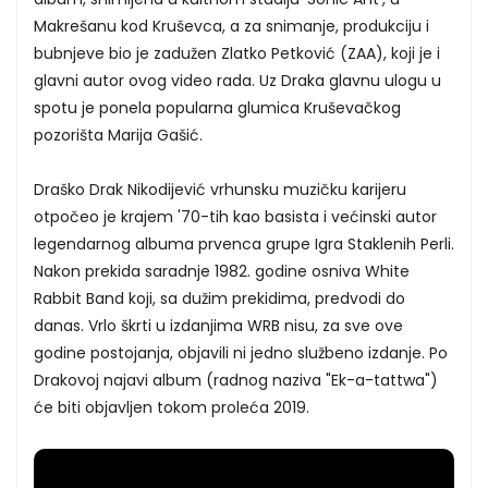
Makrešanu kod Kruševca, a za snimanje, produkciju i
bubnjeve bio je zadužen Zlatko Petković (ZAA), koji je i
glavni autor ovog video rada. Uz Draka glavnu ulogu u
spotu je ponela popularna glumica Kruševačkog
pozorišta Marija Gašić.
Draško Drak Nikodijević vrhunsku muzičku karijeru
otpočeo je krajem '70-tih kao basista i većinski autor
legendarnog albuma prvenca grupe Igra Staklenih Perli.
Nakon prekida saradnje 1982. godine osniva White
Rabbit Band koji, sa dužim prekidima, predvodi do
danas. Vrlo škrti u izdanjima WRB nisu, za sve ove
godine postojanja, objavili ni jedno službeno izdanje. Po
Drakovoj najavi album (radnog naziva "Ek-a-tattwa")
će biti objavljen tokom proleća 2019.