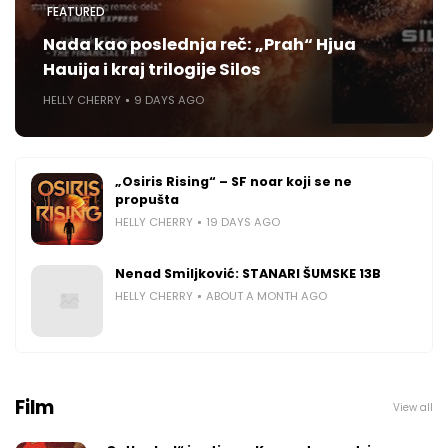
FEATURED
Nada kao poslednja reč: „Prah“ Hjua
Hauija i kraj trilogije Silos
HELLY CHERRY
9 DAYS AGO
„Osiris Rising“ – SF noar koji se ne
propušta
HELLY CHERRY
19 DAYS AGO
Nenad Smiljković: STANARI ŠUMSKE 13B
HELLY CHERRY
ABOUT A MONTH AGO
Film
View all