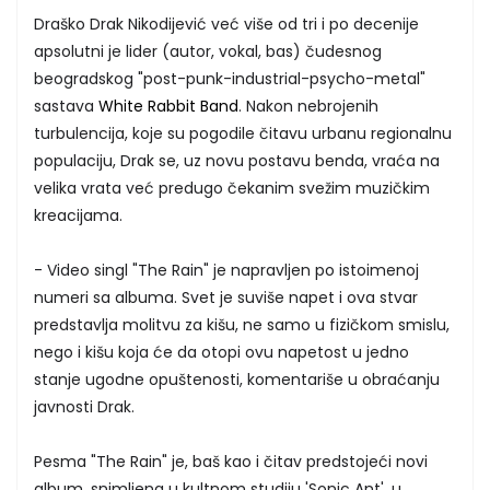
Draško Drak Nikodijević već više od tri i po decenije
apsolutni je lider (autor, vokal, bas) čudesnog
beogradskog "post-punk-industrial-psycho-metal"
sastava
White Rabbit Band
. Nakon nebrojenih
turbulencija, koje su pogodile čitavu urbanu regionalnu
populaciju, Drak se, uz novu postavu benda, vraća na
velika vrata već predugo čekanim svežim muzičkim
kreacijama.
- Video singl "The Rain" je napravljen po istoimenoj
numeri sa albuma. Svet je suviše napet i ova stvar
predstavlja molitvu za kišu, ne samo u fizičkom smislu,
nego i kišu koja će da otopi ovu napetost u jedno
stanje ugodne opuštenosti, komentariše u obraćanju
javnosti Drak.
Pesma "The Rain" je, baš kao i čitav predstojeći novi
album, snimljena u kultnom studiju 'Sonic Ant', u