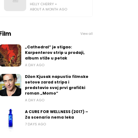
HELLY CHERRY
ABOUT A MONTH AGO
Film
View all
„Cathedral“ je stigao:
Karpenterov strip u prodaji,
album stiže u petak
A DAY AGO
Džon Kjusak napustio filmske
setove zarad stripa i
predstavio svoj prvi grafički
roman „Momo“
A DAY AGO
A CURE FOR WELLNESS (2017) –
Za scenario nema leka
7 DAYS AGO