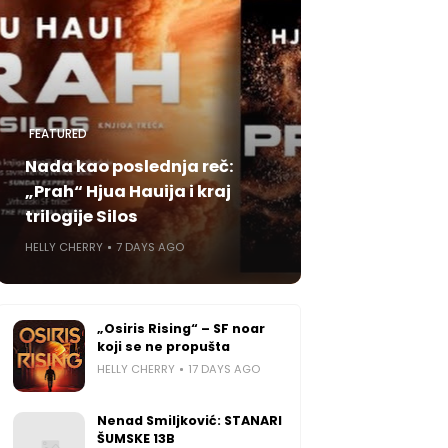
FEATURED
Nada kao poslednja reč:
„Prah“ Hjua Hauija i kraj
trilogije Silos
HELLY CHERRY
7 DAYS AGO
„Osiris Rising“ – SF noar
koji se ne propušta
HELLY CHERRY
17 DAYS AGO
Nenad Smiljković: STANARI
ŠUMSKE 13B