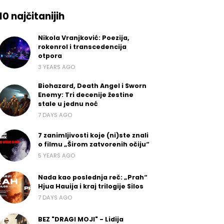
10 najčitanijih
Nikola Vranjković: Poezija,
rokenrol i transcedencija
otpora
3 YEARS AGO
Biohazard, Death Angel i Sworn
Enemy: Tri decenije žestine
stale u jednu noć
7 DAYS AGO
7 zanimljivosti koje (ni)ste znali
o filmu „Širom zatvorenih očiju“
5 YEARS AGO
Nada kao poslednja reč: „Prah“
Hjua Hauija i kraj trilogije Silos
7 DAYS AGO
BEZ "DRAGI MOJI" - Lidija