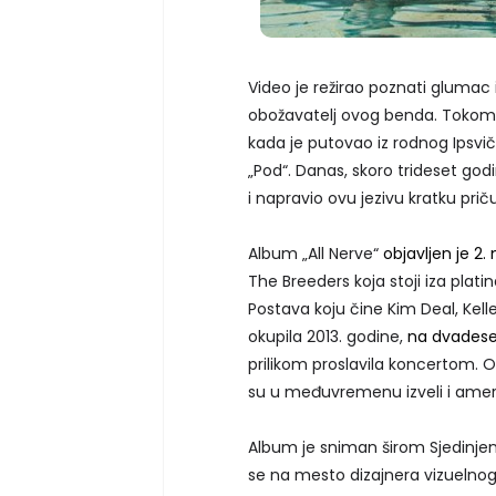
Video je režirao poznati glumac i
obožavatelj ovog benda. Tokom 
kada je putovao iz rodnog Ipsvi
„Pod“. Danas, skoro trideset go
i napravio ovu jezivu kratku priču
Album „All Nerve“
objavljen je 2.
The Breeders koja stoji iza plat
Postava koju čine Kim Deal, Kel
okupila 2013. godine,
na dvadeset
prilikom proslavila koncertom. 
su u međuvremenu izveli i ameri
Album je sniman širom Sjedinjen
se na mesto dizajnera vizuelnog 