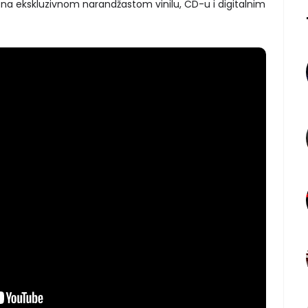
o na ekskluzivnom narandžastom vinilu, CD-u i digitalnim