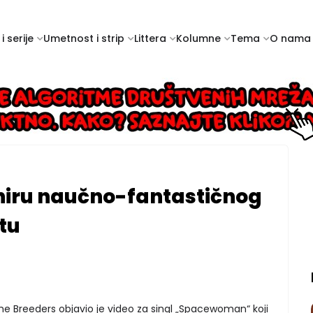
i serije
Umetnost i strip
Littera
Kolumne
Tema
O nama
niru naučno-fantastičnog
tu
he Breeders objavio je video za singl „Spacewoman“ koji