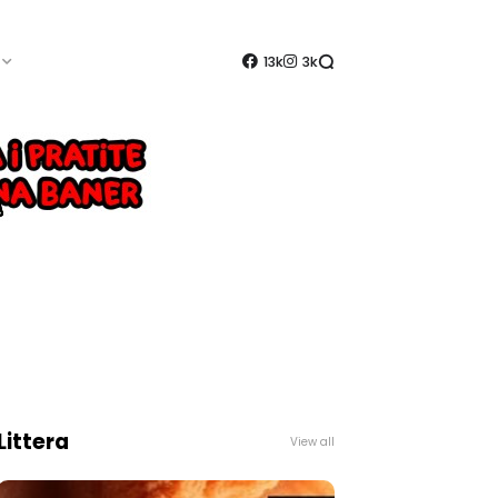
13k
3k
Littera
View all