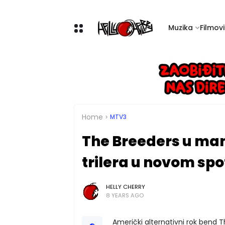
Muzika
Filmovi 
Home
MTV3
The Breeders u ma
trilera u novom spo
HELLY CHERRY
8 YEARS AGO
Američki alternativni rok bend T