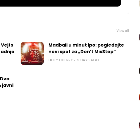
View all
 Vejts
Madball u minut ipo: pogledajte
radnje
novi spot za „Don't MisStep“
HELLY CHERRY
9 DAYS AGO
 Dva
 javni