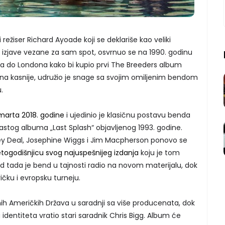
 režiser Richard Ayoade koji se deklariše kao veliki
izjave vezane za sam spot, osvrnuo se na 1990. godinu
ča do Londona kako bi kupio prvi The Breeders album
dina kasnije, udružio je snage sa svojim omiljenim bendom
.
 marta 2018. godine
i ujedinio je klasičnu postavu benda
inastog albuma „Last Splash“ objavljenog 1993. godine.
ley Deal, Josephine Wiggs i Jim Macpherson ponovo se
ogodišnjicu svog najuspešnijeg izdanja
koju je tom
Od tada je bend u tajnosti radio na novom materijalu, dok
čku i evropsku turneju.
ih Američkih Država u saradnji sa više producenata, dok
identiteta vratio stari saradnik Chris Bigg. Album će