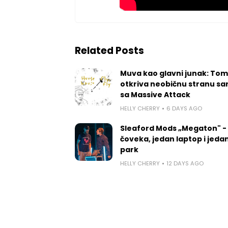
Related Posts
Muva kao glavni junak: Tom
otkriva neobičnu stranu sa
sa Massive Attack
HELLY CHERRY
6 DAYS AGO
Sleaford Mods „Megaton" -
čoveka, jedan laptop i jedan
park
HELLY CHERRY
12 DAYS AGO