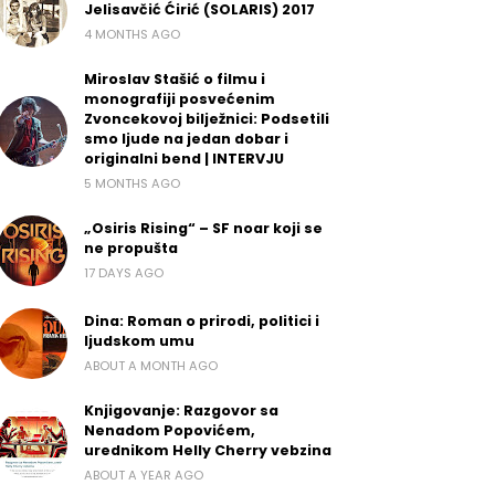
Jelisavčić Ćirić (SOLARIS) 2017
4 MONTHS AGO
Miroslav Stašić o filmu i
monografiji posvećenim
Zvoncekovoj bilježnici: Podsetili
smo ljude na jedan dobar i
originalni bend | INTERVJU
5 MONTHS AGO
„Osiris Rising“ – SF noar koji se
ne propušta
17 DAYS AGO
Dina: Roman o prirodi, politici i
ljudskom umu
ABOUT A MONTH AGO
Knjigovanje: Razgovor sa
Nenadom Popovićem,
urednikom Helly Cherry vebzina
ABOUT A YEAR AGO