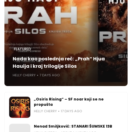
FEATURED
Nada kao poslednja reč: „Prah“ Hjua
Hauija i kraj trilogije Silos
HELLY CHERRY
7 DAYS AGO
„Osiris Rising“ – SF noar koji se ne
propušta
HELLY CHERRY
17 DAYS AGO
Nenad Smiljković: STANARI ŠUMSKE 13B