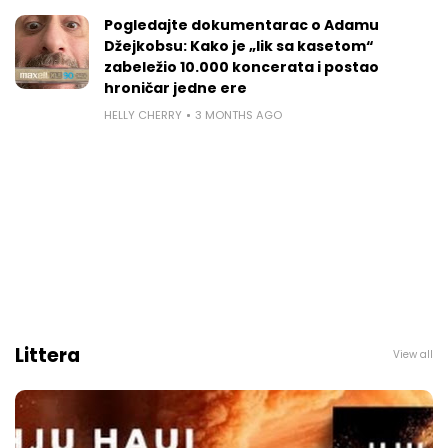
Pogledajte dokumentarac o Adamu
Džejkobsu: Kako je „lik sa kasetom“
zabeležio 10.000 koncerata i postao
hroničar jedne ere
HELLY CHERRY
3 MONTHS AGO
Littera
View all