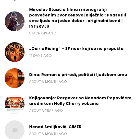
Miroslav Stašić o filmu i monografiji
posvećenim Zvoncekovoj bilježnici: Podsetili
smo ljude na jedan dobar i originalni bend |
INTERVJU
5 MONTHS AGO
„Osiris Rising“ – SF noar koji se ne propušta
17 DAYS AGO
Dina: Roman o prirodi, politici i ljudskom umu
ABOUT A MONTH AGO
Knjigovanje: Razgovor sa Nenadom Popovićem,
urednikom Helly Cherry vebzina
ABOUT A YEAR AGO
Nenad Smiljković: CIMER
ABOUT A MONTH AGO