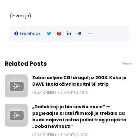
(
Inverzija
)
Facebook
Related Posts
View all
Zaboravljeni CGI dragulj iz 2003: Kako je
DAVE škola oživela kultni SF strip
HELLY CHERRY
2 MONTHS AGO
„Dečak koji je bio suviše nevin“ —
pogledajte kratki film koji je trebalo da
bude najava i ostao jedini trag projekta
„Doba nevinosti“
HELLY CHERRY
3 MONTHS AGO