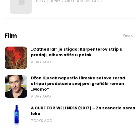
HELLY CHERRY
ABOUT A MONTH AGO
Film
View all
„Cathedral“ je stigao: Karpenterov strip u
prodaji, album stiže u petak
A DAY AGO
Džon Kjusak napustio filmske setove zarad
stripa i predstavio svoj prvi grafički roman
„Momo“
A DAY AGO
A CURE FOR WELLNESS (2017) – Za scenario nema
leka
7 DAYS AGO