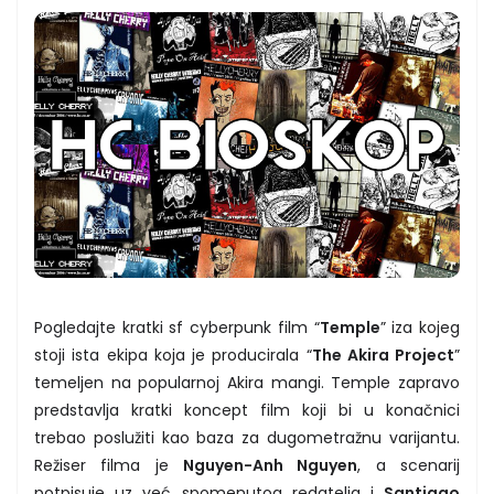
Pogledajte kratki sf cyberpunk film “
Temple
” iza kojeg
stoji ista ekipa koja je producirala “
The Akira Project
”
temeljen na popularnoj Akira mangi. Temple zapravo
predstavlja kratki koncept film koji bi u konačnici
trebao poslužiti kao baza za dugometražnu varijantu.
Režiser filma je
Nguyen-Anh Nguyen
, a scenarij
potpisuje uz već spomenutog redatelja i
Santiago