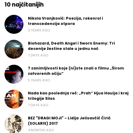
10 najčitanijih
Nikola Vranjković: Poezija, rokenrol i
transcedencija otpora
3 YEARS AGO
Biohazard, Death Angel i Sworn Enemy: Tri
decenije žestine stale u jednu noć
7 DAYS AGO
7 zanimljivosti koje (ni)ste znali o filmu „Širom
zatvorenih očiju“
5 YEARS AGO
Nada kao poslednja reč: „Prah“ Hjua Hauija i kraj
trilogije Silos
7 DAYS AGO
BEZ "DRAGI MOJI" - Lidija Jelisavčić Ćirić
(SOLARIS) 2017
4 MONTHS AGO