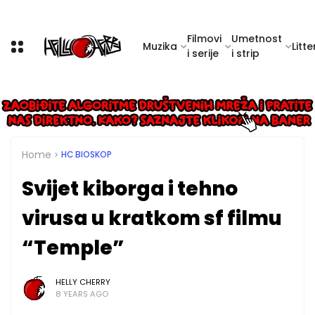
Filmovi
Umetnost
Muzika
Litte
i serije
i strip
Home
HC BIOSKOP
Svijet kiborga i tehno
virusa u kratkom sf filmu
“Temple”
HELLY CHERRY
8 YEARS AGO