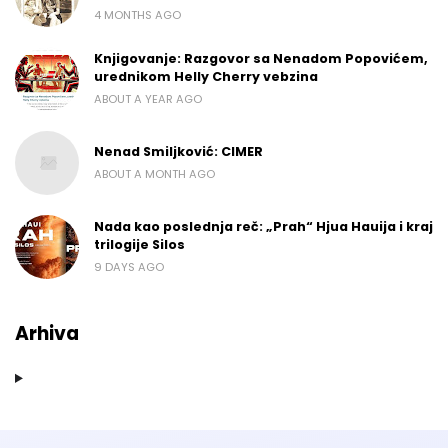
4 MONTHS AGO
Knjigovanje: Razgovor sa Nenadom Popovićem,
urednikom Helly Cherry vebzina
ABOUT A YEAR AGO
Nenad Smiljković: CIMER
ABOUT A MONTH AGO
Nada kao poslednja reč: „Prah“ Hjua Hauija i kraj
trilogije Silos
9 DAYS AGO
Arhiva