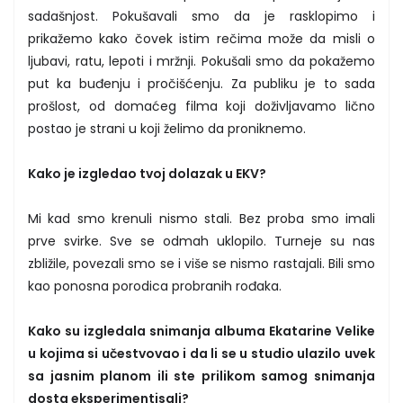
sadašnjost. Pokušavali smo da je rasklopimo i
prikažemo kako čovek istim rečima može da misli o
ljubavi, ratu, lepoti i mržnji. Pokušali smo da pokažemo
put ka buđenju i pročišćenju. Za publiku je to sada
prošlost, od domaćeg filma koji doživljavamo lično
postao je strani u koji želimo da proniknemo.
Kako je izgledao tvoj dolazak u EKV?
Mi kad smo krenuli nismo stali. Bez proba smo imali
prve svirke. Sve se odmah uklopilo. Turneje su nas
zbližile, povezali smo se i više se nismo rastajali. Bili smo
kao ponosna porodica probranih rođaka.
Kako su izgledala snimanja albuma Ekatarine Velike
u kojima si učestvovao i da li se u studio ulazilo uvek
sa jasnim planom ili ste prilikom samog snimanja
dosta eksperimentisali?