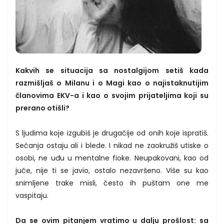
Kakvih se situacija sa nostalgijom setiš kada
razmišljaš o Milanu i o Magi kao o najistaknutijim
članovima EKV-a i kao o svojim prijateljima koji su
prerano otišli?
S ljudima koje izgubiš je drugačije od onih koje ispratiš.
Sećanja ostaju ali i blede. I nikad ne zaokružiš utiske o
osobi, ne uđu u mentalne fioke. Neupakovani, kao od
juče, nije ti se javio, ostalo nezavršeno. Više su kao
snimljene trake misli, često ih puštam one me
vaspitaju.
Da se ovim pitanjem vratimo u dalju prošlost: sa