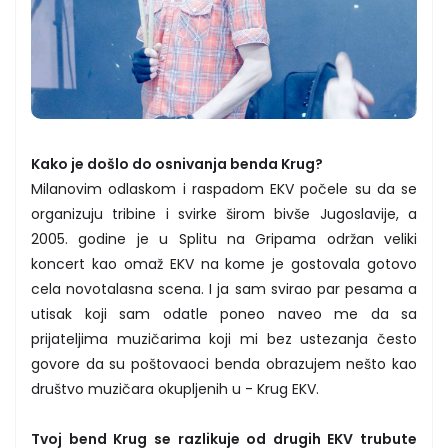
Kako je došlo do osnivanja benda Krug?
Milanovim odlaskom i raspadom EKV počele su da se
organizuju tribine i svirke širom bivše Jugoslavije, a
2005. godine je u Splitu na Gripama održan veliki
koncert kao omaž EKV na kome je gostovala gotovo
cela novotalasna scena. I ja sam svirao par pesama a
utisak koji sam odatle poneo naveo me da sa
prijateljima muzičarima koji mi bez ustezanja često
govore da su poštovaoci benda obrazujem nešto kao
društvo muzičara okupljenih u - Krug EKV.
Tvoj bend Krug se razlikuje od drugih EKV trubute