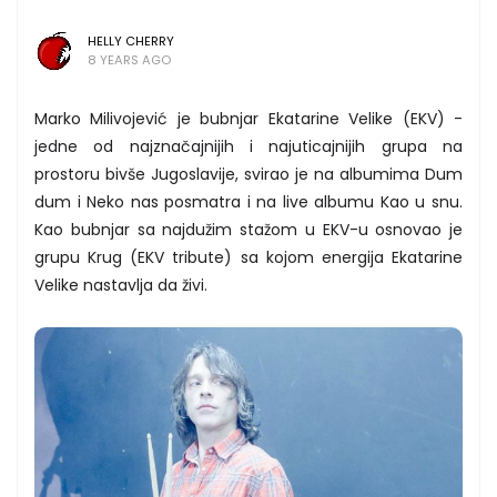
HELLY CHERRY
8 YEARS AGO
Marko Milivojević je bubnjar Ekatarine Velike (EKV) -
jedne od najznačajnijih i najuticajnijih grupa na
prostoru bivše Jugoslavije, svirao je na albumima Dum
dum i Neko nas posmatra i na live albumu Kao u snu.
Kao bubnjar sa najdužim stažom u EKV-u osnovao je
grupu Krug (EKV tribute) sa kojom energija Ekatarine
Velike nastavlja da živi.