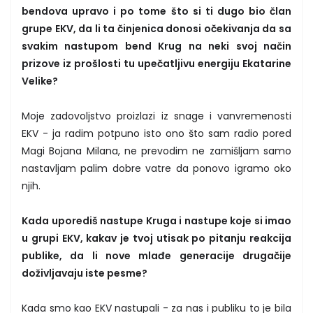
bendova upravo i po tome što si ti dugo bio član
grupe EKV, da li ta činjenica donosi očekivanja da sa
svakim nastupom bend Krug na neki svoj način
prizove iz prošlosti tu upečatljivu energiju Ekatarine
Velike?
Moje zadovoljstvo proizlazi iz snage i vanvremenosti
EKV - ja radim potpuno isto ono što sam radio pored
Magi Bojana Milana, ne prevodim ne zamišljam samo
nastavljam palim dobre vatre da ponovo igramo oko
njih.
Kada uporediš nastupe Kruga i nastupe koje si imao
u grupi EKV, kakav je tvoj utisak po pitanju reakcija
publike, da li nove mlađe generacije drugačije
doživljavaju iste pesme?
Kada smo kao EKV nastupali - za nas i publiku to je bila