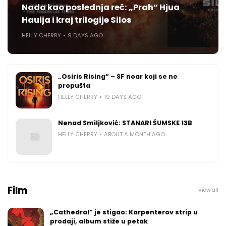
Nada kao poslednja reč: „Prah“ Hjua
Hauija i kraj trilogije Silos
HELLY CHERRY
9 DAYS AGO
„Osiris Rising“ – SF noar koji se ne
propušta
HELLY CHERRY
19 DAYS AGO
Nenad Smiljković: STANARI ŠUMSKE 13B
HELLY CHERRY
ABOUT A MONTH AGO
Film
View all
„Cathedral“ je stigao: Karpenterov strip u
prodaji, album stiže u petak