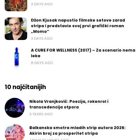
3 DAYS AGO
Džon Kjusak napustio filmske setove zarad
stripa i predstavio svoj prvi grafički roman
„Momo“
3 DAYS AGO
A CURE FOR WELLNESS (2017) – Za scenario nema
leka
8 DAYS AGO
10 najčitanijih
Nikola Vranjković: Poezija, rokenrol i
transcedencija otpora
3 YEARS AGO
Balkanska smotra mladih strip autora 2026:
Akirin broj za prosperitet stripa