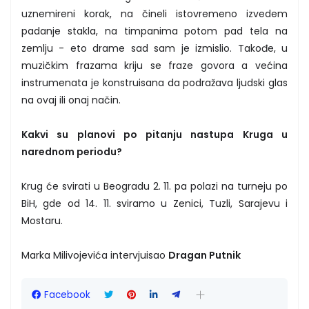
uznemireni korak, na čineli istovremeno izvedem
padanje stakla, na timpanima potom pad tela na
zemlju - eto drame sad sam je izmislio. Takođe, u
muzičkim frazama kriju se fraze govora a većina
instrumenata je konstruisana da podražava ljudski glas
na ovaj ili onaj način.
Kakvi su planovi po pitanju nastupa Kruga u
narednom periodu?
Krug će svirati u Beogradu 2. 11. pa polazi na turneju po
BiH, gde od 14. 11. sviramo u Zenici, Tuzli, Sarajevu i
Mostaru.
Marka Milivojevića intervjuisao
Dragan Putnik
Facebook