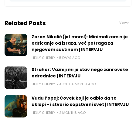
Related Posts
View all
Zoran Nikolić (jst mnml): Minimalizam nije
odricanje od izraza, već potraga za
njegovom suštinom | INTERVJU
HELLY CHERRY
5 DAYS AGO
Strahor: Važniji mi je stav nego žanrovske
odrednice | INTERVJU
HELLY CHERRY
ABOUT A MONTH AGO
Vudu Popaj: Čovek koji je odbio da se
uklopi - i stvorio sopstveni svet | INTERVJU
HELLY CHERRY
2 MONTHS AGO