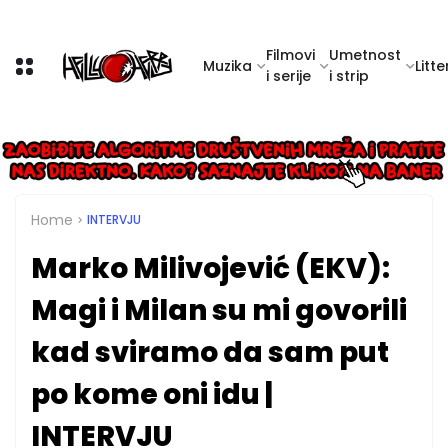
Filmovi
Umetnost
Muzika
Litte
i serije
i strip
Home
INTERVJU
Marko Milivojević (EKV):
Magi i Milan su mi govorili
kad sviramo da sam put
po kome oni idu |
INTERVJU