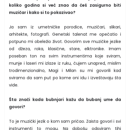
koliko godina si već znao da ćeš zasigurno biti
muzičar i kako si to pokazivao?
Ja sam iz umetničke porodice, muzičari, slikari,
arhitekte, fotografi. Genetski talenat me opečatio i
potpuno mi obeležio život. Govorim sve muzičke jezike
od džeza, roka, klasične, stare, elktronike. Imam
poseban ton na svim instrumentima koje sviram,
munje i laseri mi izlaze iz ruku, čujem unapred, mislim
trodimenzionalno, Magi i Milan su mi govorili kad
sviramo da sam put po kome oni idu i izveštavaju šta
vide.
Šta znači kada bubnjari kažu da bubanj ume da
govori?
To je muzički jezik o kom sam pričao. Zaista govori i svi
instrumenti to mogu. Na dobošu odsviram tihi