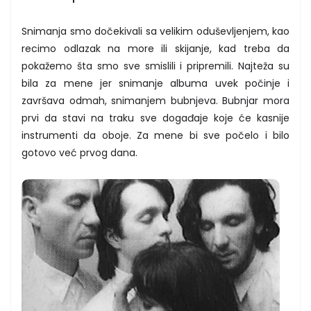
Snimanja smo dočekivali sa velikim oduševljenjem, kao
recimo odlazak na more ili skijanje, kad treba da
pokažemo šta smo sve smislili i pripremili. Najteža su
bila za mene jer snimanje albuma uvek počinje i
završava odmah, snimanjem bubnjeva. Bubnjar mora
prvi da stavi na traku sve događaje koje će kasnije
instrumenti da oboje. Za mene bi sve počelo i bilo
gotovo već prvog dana.