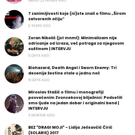
ABOUT 22 HOURS AGO
7 zanimljivosti koje (ni)ste znali o filmu „Širom
zatvorenih očiju“
5 YEARS AGO
Zoran Nikolić (jst mnml): Minimalizam nije
odricanje od izraza, već potraga za njegovom
suštinom | INTERVJU
5 DAYS AGO
Biohazard, Death Angel i Sworn Enemy: Tri
decenije žestine stale u jednu noć
9 DAYS AGO
Miroslav Stašić o filmu i monografiji
posvećenim Zvoncekovoj bilježnici: Podsetili
smo ljude na jedan dobar i originalni bend |
INTERVJU
5 MONTHS AGO
BEZ "DRAGI MOJI" - Lidija Jelisavčić Ćirić
(SOLARIS) 2017