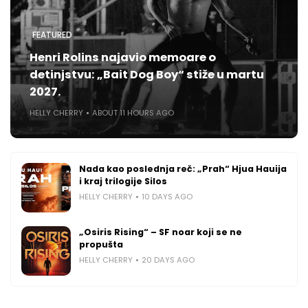
FEATURED
Henri Rolins najavio memoare o
detinjstvu: „Bait Dog Boy“ stiže u martu
2027.
HELLY CHERRY
ABOUT 11 HOURS AGO
Nada kao poslednja reč: „Prah“ Hjua Hauija
i kraj trilogije Silos
HELLY CHERRY
10 DAYS AGO
„Osiris Rising“ – SF noar koji se ne
propušta
HELLY CHERRY
20 DAYS AGO