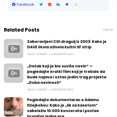
Facebook
Related Posts
View all
Zaboravljeni CGI dragulj iz 2003: Kako je
DAVE škola oživela kultni SF strip
HELLY CHERRY
2 MONTHS AGO
„Dečak koji je bio suviše nevin“ —
pogledajte kratki film koji je trebalo da
bude najava i ostao jedini trag projekta
„Doba nevinosti“
HELLY CHERRY
3 MONTHS AGO
Pogledajte dokumentarac o Adamu
Džejkobsu: Kako je „lik sa kasetom“
zabeležio 10.000 koncerata i postao
hroničar jedne ere