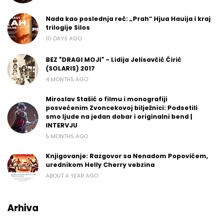
Nada kao poslednja reč: „Prah“ Hjua Hauija i kraj
trilogije Silos
10 DAYS AGO
BEZ "DRAGI MOJI" - Lidija Jelisavčić Ćirić
(SOLARIS) 2017
4 MONTHS AGO
Miroslav Stašić o filmu i monografiji
posvećenim Zvoncekovoj bilježnici: Podsetili
smo ljude na jedan dobar i originalni bend |
INTERVJU
5 MONTHS AGO
Knjigovanje: Razgovor sa Nenadom Popovićem,
urednikom Helly Cherry vebzina
ABOUT A YEAR AGO
Arhiva