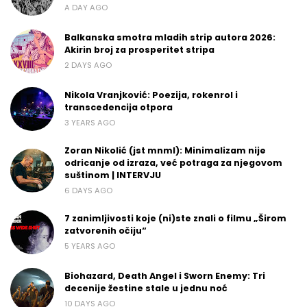
A DAY AGO
Balkanska smotra mladih strip autora 2026:
Akirin broj za prosperitet stripa
2 DAYS AGO
Nikola Vranjković: Poezija, rokenrol i
transcedencija otpora
3 YEARS AGO
Zoran Nikolić (jst mnml): Minimalizam nije
odricanje od izraza, već potraga za njegovom
suštinom | INTERVJU
6 DAYS AGO
7 zanimljivosti koje (ni)ste znali o filmu „Širom
zatvorenih očiju“
5 YEARS AGO
Biohazard, Death Angel i Sworn Enemy: Tri
decenije žestine stale u jednu noć
10 DAYS AGO