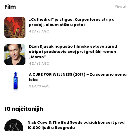
Film
View all
„Cathedral“ je stigao: Karpenterov strip u
prodaji, album stiže u petak
4 DAYS AGO
Džon Kjusak napustio filmske setove zarad
stripa i predstavio svoj prvi grafički roman
„Momo“
4 DAYS AGO
A CURE FOR WELLNESS (2017) – Za scenario nema
leka
9 DAYS AGO
10 najčitanijih
Nick Cave & The Bad Seeds održali koncert pred
10.000 ljudi u Beogradu