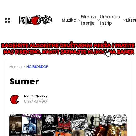
Filmovi
Umetnost
Muzika
Litte
i serije
i strip
Home
HC BIOSKOP
Sumer
HELLY CHERRY
8 YEARS AGO